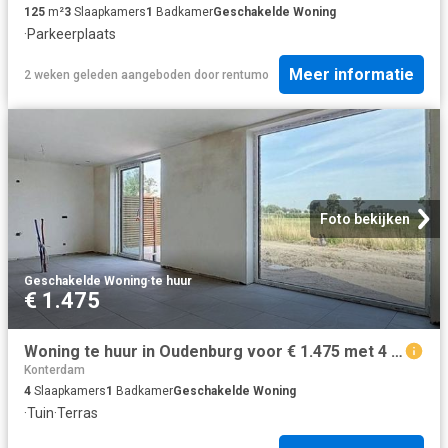
125
m²
3
Slaapkamers
1
Badkamer
Geschakelde Woning
·
Parkeerplaats
Meer informatie
2 weken geleden
aangeboden door
rentumo
Foto bekijken
Geschakelde Woning
·
te huur
€ 1.475
Woning te huur in Oudenburg voor € 1.475 met 4 slaapkamers
Konterdam
4
Slaapkamers
1
Badkamer
Geschakelde Woning
·
Tuin
·
Terras