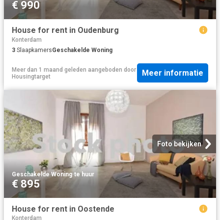
€ 990
House for rent in Oudenburg
Konterdam
3
Slaapkamers
Geschakelde Woning
Meer dan 1 maand geleden
aangeboden door
Meer informatie
Housingtarget
Foto bekijken
Geschakelde Woning
·
te huur
€ 895
House for rent in Oostende
Konterdam