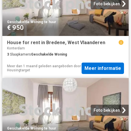
Foto bekijken
Geschakelde Woning
·
te huur
€ 950
House for rent in Bredene, West Vlaanderen
Konterdam
3
Slaapkamers
Geschakelde Woning
Meer dan 1 maand geleden
aangeboden door
Meer informatie
Housingtarget
Foto bekijken
Geschakelde Woning
·
te huur