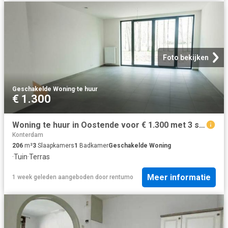
Foto bekijken
Geschakelde Woning
·
te huur
€ 1.300
Woning te huur in Oostende voor € 1.300 met 3 slaapkamers
Konterdam
206
m²
3
Slaapkamers
1
Badkamer
Geschakelde Woning
·
Tuin
·
Terras
Meer informatie
1 week geleden
aangeboden door
rentumo