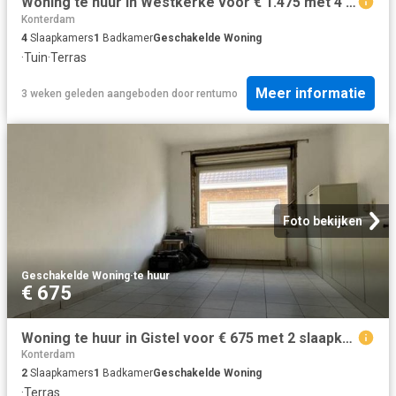
Woning te huur in Westkerke voor € 1.475 met 4 slaapkamers
Konterdam
4
Slaapkamers
1
Badkamer
Geschakelde Woning
·
Tuin
·
Terras
Meer informatie
3 weken geleden
aangeboden door
rentumo
Foto bekijken
Geschakelde Woning
·
te huur
€ 675
Woning te huur in Gistel voor € 675 met 2 slaapkamers
Konterdam
2
Slaapkamers
1
Badkamer
Geschakelde Woning
·
Terras