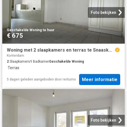
Foto bekijken
Geschakelde Woning
·
te huur
€ 675
Woning met 2 slaapkamers en terras te Snaaskerke
Konterdam
2
Slaapkamers
1
Badkamer
Geschakelde Woning
·
Terras
Meer informatie
5 dagen geleden
aangeboden door
rentumo
Foto bekijken