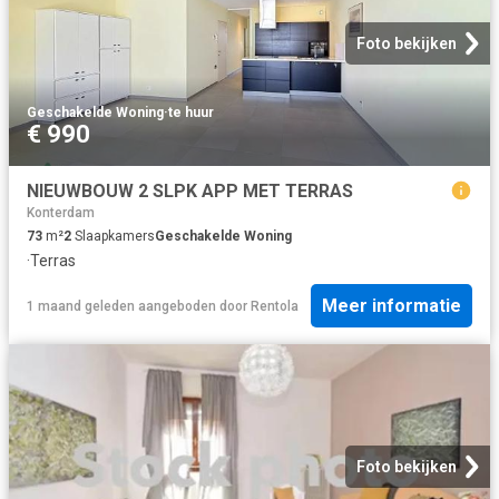
Foto bekijken
Geschakelde Woning
·
te huur
€ 990
NIEUWBOUW 2 SLPK APP MET TERRAS
Konterdam
73
m²
2
Slaapkamers
Geschakelde Woning
·
Terras
Meer informatie
1 maand geleden
aangeboden door
Rentola
Foto bekijken