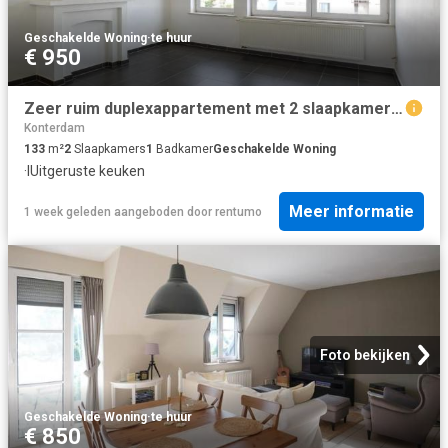
Geschakelde Woning
·
te huur
€ 950
Zeer ruim duplexappartement met 2 slaapkamers te huur te Oostende
Konterdam
133
m²
2
Slaapkamers
1
Badkamer
Geschakelde Woning
·
IUitgeruste keuken
Meer informatie
1 week geleden
aangeboden door
rentumo
Foto bekijken
Geschakelde Woning
·
te huur
€ 850