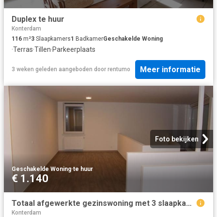
Duplex te huur
Konterdam
116
m²
3
Slaapkamers
1
Badkamer
Geschakelde Woning
·
Terras
·
Tillen
·
Parkeerplaats
Meer informatie
3 weken geleden
aangeboden door
rentumo
Foto bekijken
Geschakelde Woning
·
te huur
€ 1.140
Totaal afgewerkte gezinswoning met 3 slaapkamers, dakterras en garage in Oostende!
Konterdam