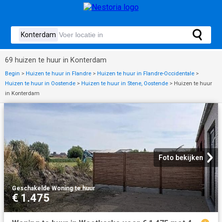
69 huizen te huur in Konterdam
Begin
>
Huizen te huur in Flandre
>
Huizen te huur in Flandre-Occidentale
>
Huizen te huur in Oostende
>
Huizen te huur in Stene, Oostende
>
Huizen te huur
in Konterdam
Foto bekijken
Geschakelde Woning
·
te huur
€ 1.475