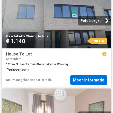
Foto bekijken
Geschakelde Woning
·
te huur
€ 1.140
NIEUW
House To Let
Konterdam
125
m²
3
Slaapkamers
Geschakelde Woning
·
Parkeerplaats
Meer informatie
Nieuw
aangeboden door
Rentola