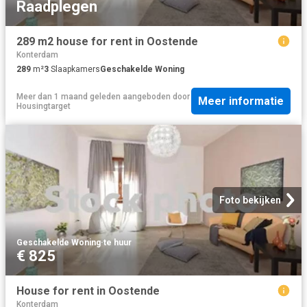
Raadplegen
289 m2 house for rent in Oostende
Konterdam
289
m²
3
Slaapkamers
Geschakelde Woning
Meer dan 1 maand geleden
aangeboden door
Meer informatie
Housingtarget
Foto bekijken
Geschakelde Woning
·
te huur
€ 825
House for rent in Oostende
Konterdam