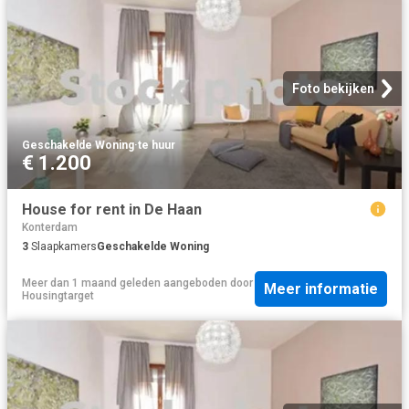
Foto bekijken
Geschakelde Woning
·
te huur
€ 1.200
House for rent in De Haan
Konterdam
3
Slaapkamers
Geschakelde Woning
Meer dan 1 maand geleden
aangeboden door
Meer informatie
Housingtarget