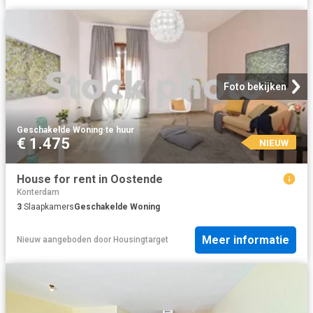
Foto bekijken
Geschakelde Woning
·
te huur
€ 1.475
NIEUW
House for rent in Oostende
Konterdam
3
Slaapkamers
Geschakelde Woning
Meer informatie
Nieuw
aangeboden door
Housingtarget