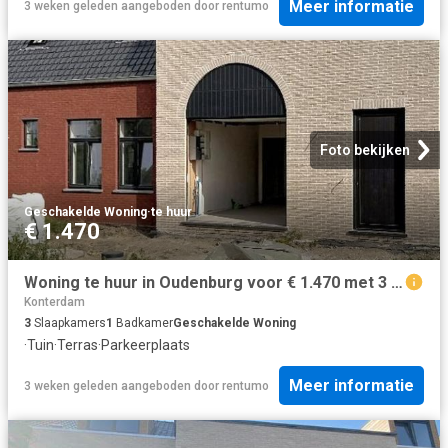
Meer informatie
3 weken geleden
aangeboden door
rentumo
Foto bekijken
Geschakelde Woning
·
te huur
€ 1.470
Woning te huur in Oudenburg voor € 1.470 met 3 slaapkamers
Konterdam
3
Slaapkamers
1
Badkamer
Geschakelde Woning
·
Tuin
·
Terras
·
Parkeerplaats
Meer informatie
3 weken geleden
aangeboden door
rentumo