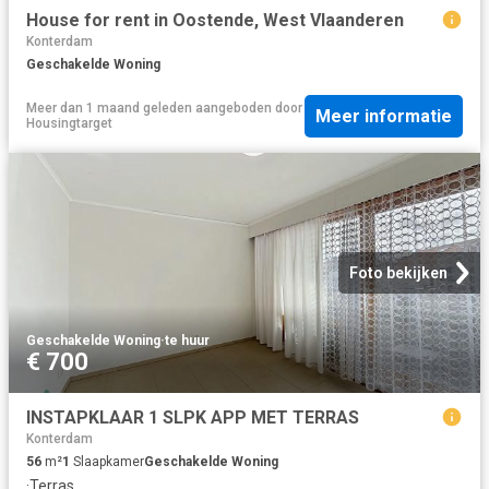
House for rent in Oostende, West Vlaanderen
Konterdam
Geschakelde Woning
Meer dan 1 maand geleden
aangeboden door
Meer informatie
Housingtarget
Foto bekijken
Geschakelde Woning
·
te huur
€ 700
INSTAPKLAAR 1 SLPK APP MET TERRAS
Konterdam
56
m²
1
Slaapkamer
Geschakelde Woning
·
Terras