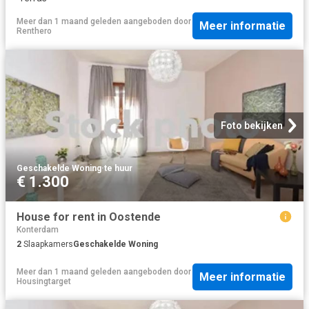
Meer dan 1 maand geleden
aangeboden door
Meer informatie
Renthero
Foto bekijken
Geschakelde Woning
·
te huur
€ 1.300
House for rent in Oostende
Konterdam
2
Slaapkamers
Geschakelde Woning
Meer dan 1 maand geleden
aangeboden door
Meer informatie
Housingtarget