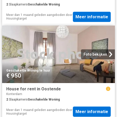
2
Slaapkamers
Geschakelde Woning
Meer dan 1 maand geleden
aangeboden door
Meer informatie
Housingtarget
Foto bekijken
Geschakelde Woning
·
te huur
€ 950
House for rent in Oostende
Konterdam
2
Slaapkamers
Geschakelde Woning
Meer dan 1 maand geleden
aangeboden door
Meer informatie
Housingtarget