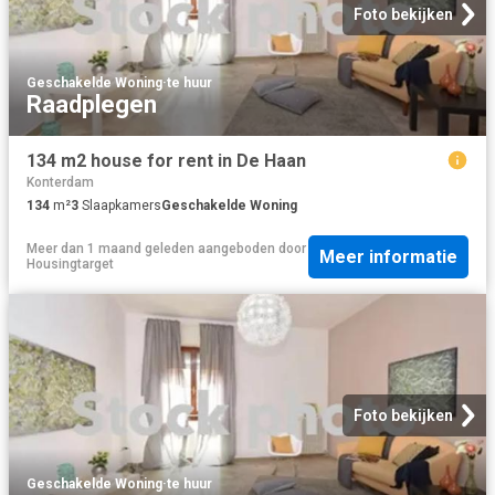
Foto bekijken
Geschakelde Woning
·
te huur
Raadplegen
134 m2 house for rent in De Haan
Konterdam
134
m²
3
Slaapkamers
Geschakelde Woning
Meer dan 1 maand geleden
aangeboden door
Meer informatie
Housingtarget
Foto bekijken
Geschakelde Woning
·
te huur