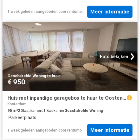
Meer informatie
1 week geleden
aangeboden door
rentumo
Foto bekijken
Geschakelde Woning
·
te huur
€ 950
Huis met inpandige garagebox te huur te Oostende!
Konterdam
95
m²
2
Slaapkamers
1
Badkamer
Geschakelde Woning
·
Parkeerplaats
Meer informatie
1 week geleden
aangeboden door
rentumo