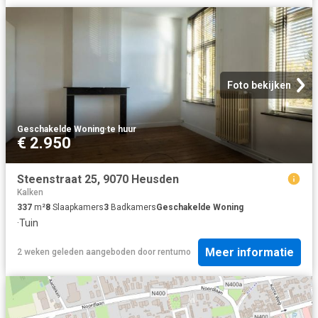
Foto bekijken
Geschakelde Woning
·
te huur
€ 2.950
Steenstraat 25, 9070 Heusden
Kalken
337
m²
8
Slaapkamers
3
Badkamers
Geschakelde Woning
·
Tuin
Meer informatie
2 weken geleden
aangeboden door
rentumo