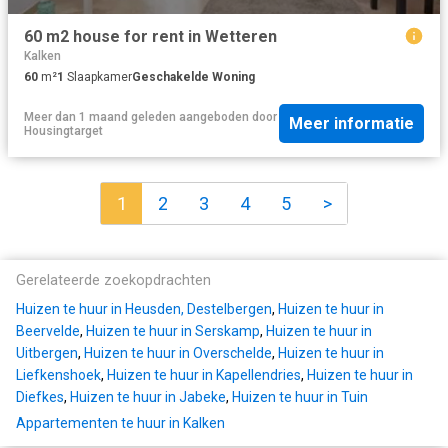
60 m2 house for rent in Wetteren
Kalken
60
m²
1
Slaapkamer
Geschakelde Woning
Meer dan 1 maand geleden
aangeboden door
Meer informatie
Housingtarget
1
2
3
4
5
>
Gerelateerde zoekopdrachten
Huizen te huur in Heusden, Destelbergen
,
Huizen te huur in
Beervelde
,
Huizen te huur in Serskamp
,
Huizen te huur in
Uitbergen
,
Huizen te huur in Overschelde
,
Huizen te huur in
Liefkenshoek
,
Huizen te huur in Kapellendries
,
Huizen te huur in
Diefkes
,
Huizen te huur in Jabeke
,
Huizen te huur in Tuin
Appartementen te huur in Kalken