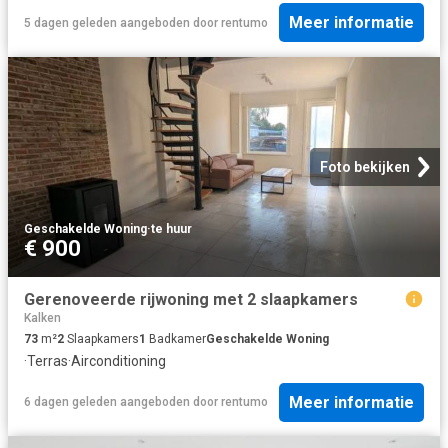
Meer informatie
5 dagen geleden
aangeboden door
rentumo
Foto bekijken
Geschakelde Woning
·
te huur
€ 900
Gerenoveerde rijwoning met 2 slaapkamers
Kalken
73
m²
2
Slaapkamers
1
Badkamer
Geschakelde Woning
·
Terras
·
Airconditioning
Meer informatie
6 dagen geleden
aangeboden door
rentumo