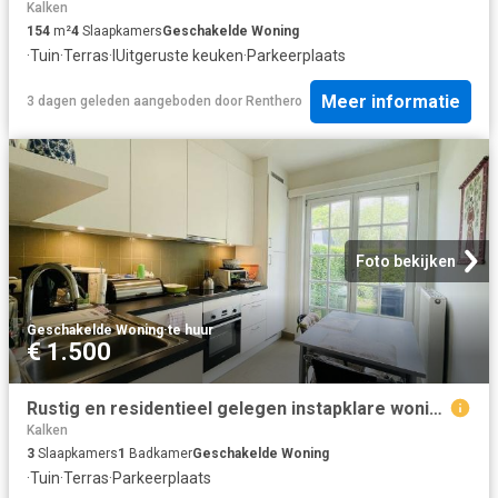
Kalken
154
m²
4
Slaapkamers
Geschakelde Woning
·
Tuin
·
Terras
·
IUitgeruste keuken
·
Parkeerplaats
Meer informatie
3 dagen geleden
aangeboden door
Renthero
Foto bekijken
Geschakelde Woning
·
te huur
€ 1.500
Rustig en residentieel gelegen instapklare woning met zuidgerichte tuin en garage
Kalken
3
Slaapkamers
1
Badkamer
Geschakelde Woning
·
Tuin
·
Terras
·
Parkeerplaats