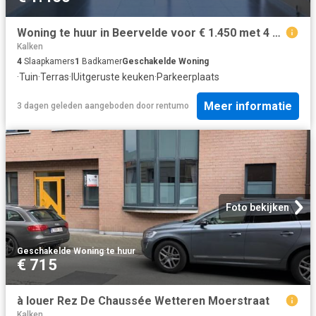
Woning te huur in Beervelde voor € 1.450 met 4 slaapkamers
Kalken
4
Slaapkamers
1
Badkamer
Geschakelde Woning
·
Tuin
·
Terras
·
IUitgeruste keuken
·
Parkeerplaats
Meer informatie
3 dagen geleden
aangeboden door
rentumo
Foto bekijken
Geschakelde Woning
·
te huur
€ 715
à louer Rez De Chaussée Wetteren Moerstraat
Kalken