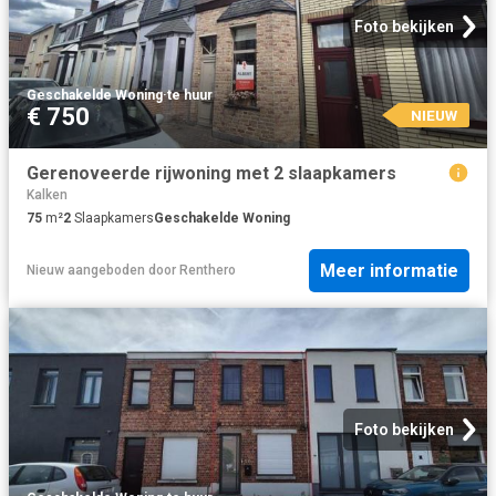
Foto bekijken
Geschakelde Woning
·
te huur
€ 750
NIEUW
Gerenoveerde rijwoning met 2 slaapkamers
Kalken
75
m²
2
Slaapkamers
Geschakelde Woning
Meer informatie
Nieuw
aangeboden door
Renthero
Foto bekijken