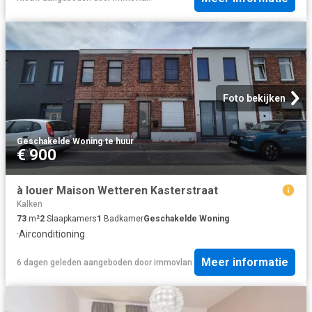
Foto bekijken
Geschakelde Woning
·
te huur
€ 900
à louer Maison Wetteren Kasterstraat
Kalken
73
m²
2
Slaapkamers
1
Badkamer
Geschakelde Woning
·
Airconditioning
Meer informatie
6 dagen geleden
aangeboden door
immovlan