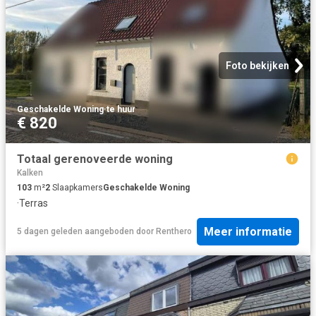
Foto bekijken
Geschakelde Woning
·
te huur
€ 820
Totaal gerenoveerde woning
Kalken
103
m²
2
Slaapkamers
Geschakelde Woning
·
Terras
Meer informatie
5 dagen geleden
aangeboden door
Renthero