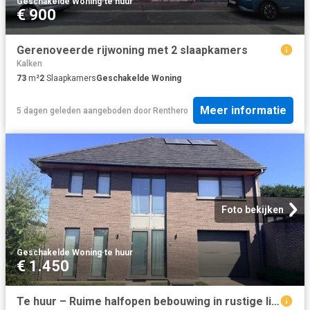
Geschakelde Woning
·
te huur
€ 900
Gerenoveerde rijwoning met 2 slaapkamers
Kalken
73
m²
2
Slaapkamers
Geschakelde Woning
Meer informatie
5 dagen geleden
aangeboden door
Renthero
Foto bekijken
Geschakelde Woning
·
te huur
€ 1.450
Te huur – Ruime halfopen bebouwing in rustige ligging te.