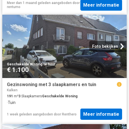
Meer dan 1 maand geleden
aangeboden door
Meer informatie
rentumo
Foto bekijken
Geschakelde Woning
·
te huur
€ 1.100
Gezinswoning met 3 slaapkamers en tuin
Kalken
191
m²
3
Slaapkamers
Geschakelde Woning
·
Tuin
Meer informatie
1 week geleden
aangeboden door
Renthero