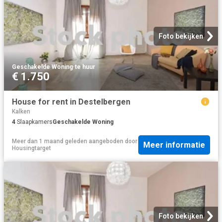
Foto bekijken
Geschakelde Woning
·
te huur
€ 1.750
House for rent in Destelbergen
Kalken
4
Slaapkamers
Geschakelde Woning
Meer dan 1 maand geleden
aangeboden door
Meer informatie
Housingtarget
Foto bekijken