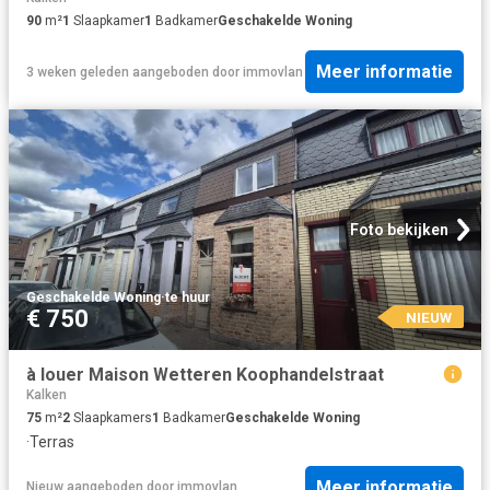
90
m²
1
Slaapkamer
1
Badkamer
Geschakelde Woning
Meer informatie
3 weken geleden
aangeboden door
immovlan
Foto bekijken
Geschakelde Woning
·
te huur
€ 750
NIEUW
à louer Maison Wetteren Koophandelstraat
Kalken
75
m²
2
Slaapkamers
1
Badkamer
Geschakelde Woning
·
Terras
Meer informatie
Nieuw
aangeboden door
immovlan