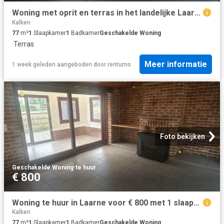
Woning met oprit en terras in het landelijke Laarne
Kalken
77
m²
1
Slaapkamer
1
Badkamer
Geschakelde Woning
·
Terras
Meer informatie
1 week geleden
aangeboden door
rentumo
Foto bekijken
Geschakelde Woning
·
te huur
€ 800
Woning te huur in Laarne voor € 800 met 1 slaapkamer
Kalken
77
m²
1
Slaapkamer
1
Badkamer
Geschakelde Woning