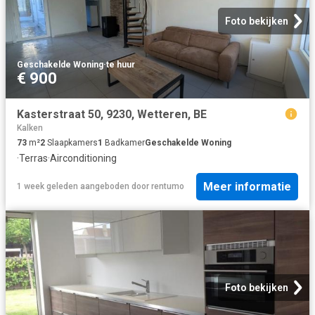
Foto bekijken
Geschakelde Woning
·
te huur
€ 900
Kasterstraat 50, 9230, Wetteren, BE
Kalken
73
m²
2
Slaapkamers
1
Badkamer
Geschakelde Woning
·
Terras
·
Airconditioning
Meer informatie
1 week geleden
aangeboden door
rentumo
Foto bekijken