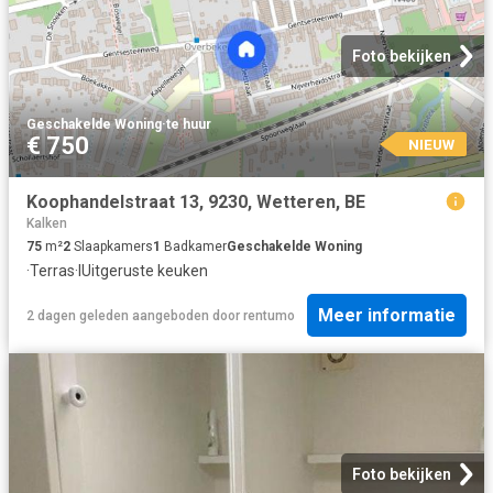
Foto bekijken
Geschakelde Woning
·
te huur
€ 750
NIEUW
Koophandelstraat 13, 9230, Wetteren, BE
Kalken
75
m²
2
Slaapkamers
1
Badkamer
Geschakelde Woning
·
Terras
·
IUitgeruste keuken
Meer informatie
2 dagen geleden
aangeboden door
rentumo
Foto bekijken