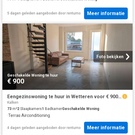
Meer informatie
5 dagen geleden
aangeboden door
rentumo
Foto bekijken
Geschakelde Woning
·
te huur
€ 900
Eengezinswoning te huur in Wetteren voor € 900 met 2 slaapkamers
Kalken
73
m²
2
Slaapkamers
1
Badkamer
Geschakelde Woning
·
Terras
·
Airconditioning
Meer informatie
4 dagen geleden
aangeboden door
rentumo