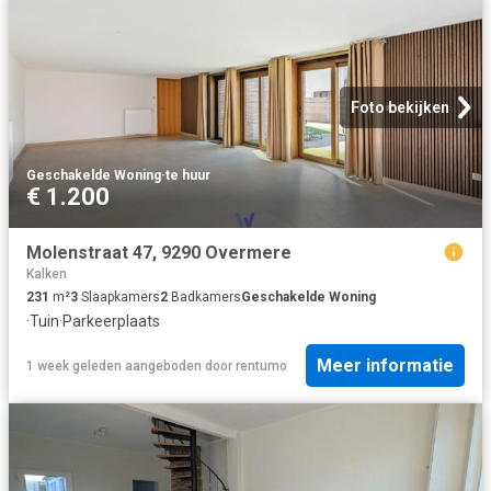
Foto bekijken
Geschakelde Woning
·
te huur
€ 1.200
Molenstraat 47, 9290 Overmere
Kalken
231
m²
3
Slaapkamers
2
Badkamers
Geschakelde Woning
·
Tuin
·
Parkeerplaats
Meer informatie
1 week geleden
aangeboden door
rentumo