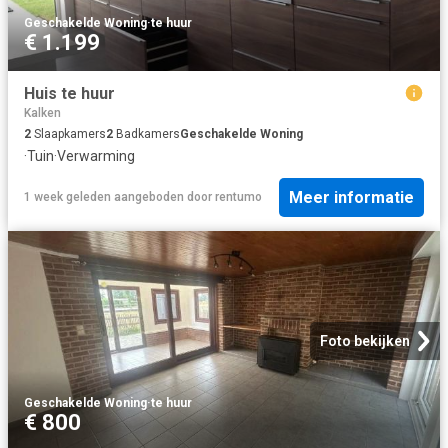
Geschakelde Woning
·
te huur
€ 1.199
Huis te huur
Kalken
2
Slaapkamers
2
Badkamers
Geschakelde Woning
·
Tuin
·
Verwarming
Meer informatie
1 week geleden
aangeboden door
rentumo
Foto bekijken
Geschakelde Woning
·
te huur
€ 800