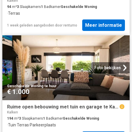
Kalken
94
m²
3
Slaapkamers
1
Badkamer
Geschakelde Woning
·
Terras
Meer informatie
1 week geleden
aangeboden door
rentumo
Foto bekijken
Geschakelde Woning
·
te huur
€ 1.000
Ruime open bebouwing met tuin en garage te Kalken
Kalken
194
m²
3
Slaapkamers
1
Badkamer
Geschakelde Woning
·
Tuin
·
Terras
·
Parkeerplaats