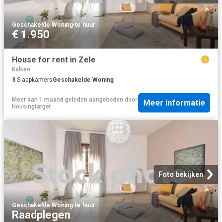
Geschakelde Woning
·
te huur
€ 1.950
House for rent in Zele
Kalken
3
Slaapkamers
Geschakelde Woning
Meer dan 1 maand geleden
aangeboden door
Meer informatie
Housingtarget
Foto bekijken
Geschakelde Woning
·
te huur
Raadplegen