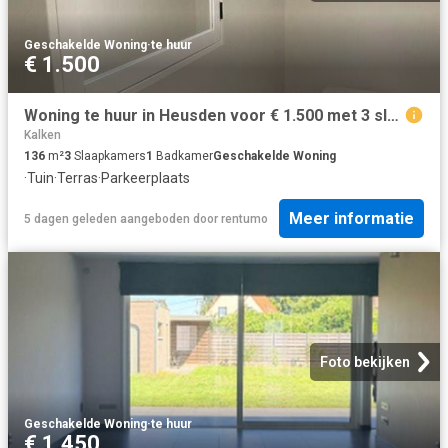
Geschakelde Woning
·
te huur
€ 1.500
Woning te huur in Heusden voor € 1.500 met 3 slaapkamers
Kalken
136
m²
3
Slaapkamers
1
Badkamer
Geschakelde Woning
·
Tuin
·
Terras
·
Parkeerplaats
Meer informatie
5 dagen geleden
aangeboden door
rentumo
Foto bekijken
Geschakelde Woning
·
te huur
€ 1.450