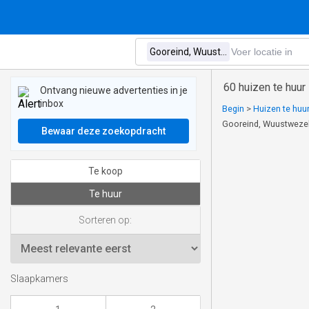
60 huizen te huur
Ontvang nieuwe advertenties in je
inbox
Begin
>
Huizen te huur
Gooreind, Wuustweze
Bewaar deze zoekopdracht
Te koop
Te huur
Sorteren op:
Slaapkamers