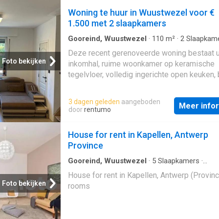
troef. Door de grote ramen geniet het hele
Woning te huur in Wuustwezel voor €
appartement van veel lichtinval
1.500 met 2 slaapkamers
Gooreind, Wuustwezel
·
110
m²
·
2
Slaapkam
Badkamer
·
Geschakelde Woning
·
Terras
·
IU
Deze recent gerenoveerde woning bestaat u
keuken
·
Parkeerplaats
Foto bekijken
inkomhal, ruime woonkamer op keramische
tegelvloer, volledig ingerichte open keuken,
met wasmachineaansluiting en een badkam
douche, toilet en wastafel. Achtereen de wo
3 dagen geleden
aangeboden
Meer info
bevindt zich een groot overdekt terras dat 
door
rentumo
toegang geeft tot de garage. Op de 1te verd
vinden we 2 ruime slaapkamers. De woning 
House for rent in Kapellen, Antwerp
tevens voorzien van rolluiken
Province
Gooreind, Wuustwezel
·
5
Slaapkamers
·
Geschakelde Woning
House for rent in Kapellen, Antwerp (Provinc
Foto bekijken
rooms