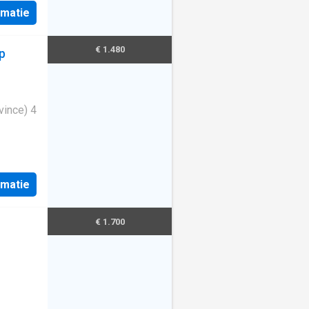
rmatie
€ 1.480
p
vince) 4
rmatie
€ 1.700