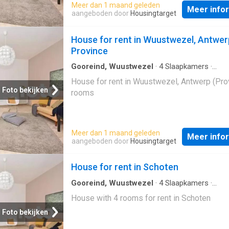
Meer dan 1 maand geleden
Meer info
aangeboden door
Housingtarget
House for rent in Wuustwezel, Antwer
Province
Gooreind, Wuustwezel
·
4
Slaapkamers
·
Geschakelde Woning
House for rent in Wuustwezel, Antwerp (Pro
Foto bekijken
rooms
Meer dan 1 maand geleden
Meer info
aangeboden door
Housingtarget
House for rent in Schoten
Gooreind, Wuustwezel
·
4
Slaapkamers
·
Geschakelde Woning
House with 4 rooms for rent in Schoten
Foto bekijken