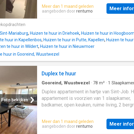
unique villa for those seeking peace, privacy
woningen. Architectuur, licht en natuur vloeie
Meer dan 1 maand geleden
refined luxury near Schoten and 's-Gravenwe
Meer info
prachtig samen. Royale glaspartijen verbind
aangeboden door
rentumo
Special features:, - Southeast-facing garden
leefruimte, eetplaats en maatkeuken met de
label A, - E-level E10, - Loxone home automa
zuidoostgerichte tuin, terrassen en Japanse
ekopdrachten
Air heat pump, - Solar panel installation 36 
accenten met 110 jaar oude bonsai. De mast
(14 kW), - 16kW home battery, - Charging st
 Sint-Mariaburg
,
Huizen te huur in Driehoek
,
Huizen te huur in Hoogboo
biedt een hotelgevoel met dressing, vrijstaa
te huur in Kapellenbos
,
Huizen te huur in Putte, Kapellen
,
Huizen te huur
dubbele lavabo en inloopdouche. Daarnaast 
en te huur in Wildert
,
Huizen te huur in Nieuwmoer
een gastenkamer met eigen douche en toilet
 huur in Gooreind, Wuustwezel
kelder omvat berging, wasplaats, technische
en private high-end cinema. Een unieke villa
wie rust, privacy en verfijnde luxe zoekt nabi
Duplex te huur
Schoten en ’s-Gravenwezel. Bijzonderheden:
Zuidoost georiënteerde tuin - EPC-label A - 
Gooreind, Wuustwezel
·
78
m²
·
1
Slaapkame
E10 - Loxone-domotica - Luchtwarmtepomp
Badkamer
·
Geschakelde Woning
·
Terras
·
IU
Duplex appartement in hartje van Sint-Job. H
keuken
Zonnepaneleninstallatie 36 panelen (14 kW)
appartement is voorzien van 1 slaapkamer,
Foto bekijken
Thuisbatterij - Laadpaal - Camera’s binnen e
badkamer, open keuken, ruime living, 2 berg
- Automatische poorten - Alarm met raam-
en een groot zonneterras. De keuken is goe
uitgerust. Zowel de slaapkamer als de bad
Meer dan 1 maand geleden
Meer info
zijn voorzien van ingemaakte kasten. Het zui
aangeboden door
rentumo
georiënteerde terras van 42 m2 is de groots