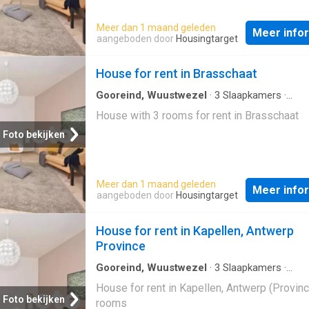
Meer dan 1 maand geleden
Meer info
aangeboden door
Housingtarget
House for rent in Brasschaat
Gooreind, Wuustwezel
·
3
Slaapkamers
·
Geschakelde Woning
House with 3 rooms for rent in Brasschaat
Foto bekijken
Meer dan 1 maand geleden
Meer info
aangeboden door
Housingtarget
House for rent in Kapellen, Antwerp
Province
Gooreind, Wuustwezel
·
3
Slaapkamers
·
Geschakelde Woning
House for rent in Kapellen, Antwerp (Provinc
Foto bekijken
rooms