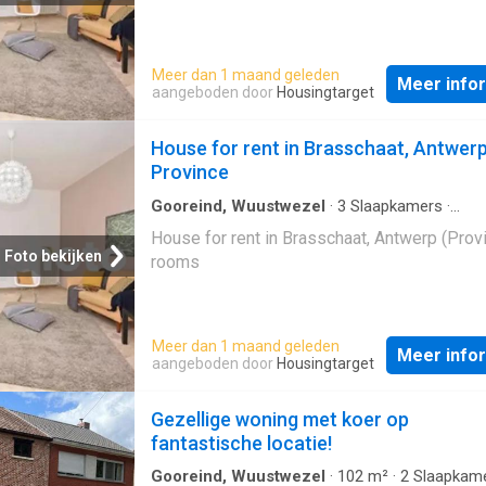
Meer dan 1 maand geleden
Meer info
aangeboden door
Housingtarget
House for rent in Brasschaat, Antwer
Province
Gooreind, Wuustwezel
·
3
Slaapkamers
·
Geschakelde Woning
House for rent in Brasschaat, Antwerp (Prov
Foto bekijken
rooms
Meer dan 1 maand geleden
Meer info
aangeboden door
Housingtarget
Gezellige woning met koer op
fantastische locatie!
Gooreind, Wuustwezel
·
102
m²
·
2
Slaapkam