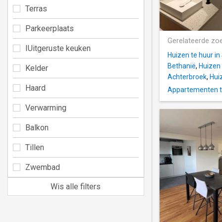
Terras
Parkeerplaats
Gerelateerde zo
IUitgeruste keuken
Huizen te huur in
Bethanië
,
Huizen 
Kelder
Achterbroek
,
Huiz
Haard
Appartementen te
Verwarming
Balkon
Tillen
Zwembad
Wis alle filters