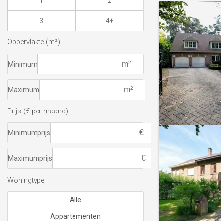
1
2
3
4+
Oppervlakte (m²)
Minimum
Maximum
Prijs (€ per maand)
Minimumprijs
Maximumprijs
Woningtype
Alle
Appartementen