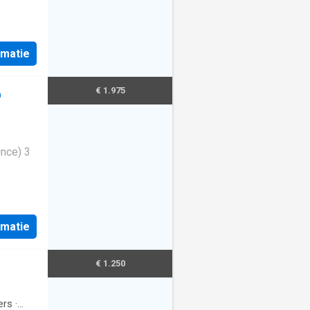
rmatie
€ 1.975
p
ince) 3
rmatie
€ 1.250
ers
·