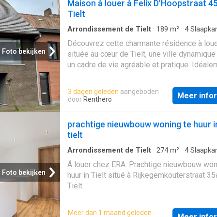
Maison à louer à Felix D'Hoopstraat 4
Tielt
Arrondissement de Tielt
·
189
m²
·
4
Slaapka
Geschakelde Woning
·
Terras
Découvrez cette charmante résidence à lou
Foto bekijken
située au cœur de Tielt, une ville dynamique 
un cadre de vie agréable et pratique. Idéale
positionnée, cette propriété offre une oppor
unique pour ceux cherchant un logement sp
3 dagen geleden
aangeboden
Meer info
et bien situé dans la région. La résidence, s
door
Renthero
Felix D'Hoopstraat 45, se distingue par ses
caractéristiques fonctionnelles et son confo
prachtige nieuwbouw woning te huur i
un prix de 1 200 € par mois, cette propriété 
tielt
immédiatement disponible, permettant une
installation rapide pour ses futurs occupant
Arrondissement de Tielt
·
274
m²
·
4
Slaapka
Geschakelde Woning
bien immobilier se compose d’un ensemble
Á louer chez ERA: Prachtige nieuwbouw won
complet et bien agencé, comprenant une ent
Foto bekijken
huur in Tielt situé à Rijkegemkouterstraat 35
accueillante, une toilette, une pièce techniqu
Tielt
séjour lumineux, une cuisine pratique, une sa
bains moderne, ainsi que quatre chambres
Meer dan 1 maand geleden
spacieuses réparties sur deux niveaux. La
Meer info