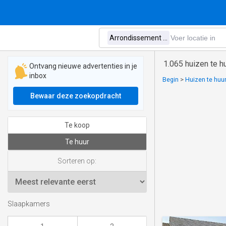
1.065 huizen te h
Ontvang nieuwe advertenties in je
inbox
Begin
>
Huizen te huur
Bewaar deze zoekopdracht
Te koop
Te huur
Sorteren op:
Slaapkamers