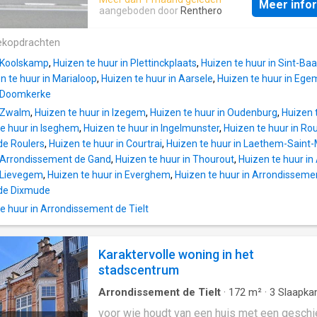
chambres supplémentaires et un grenier ac
Meer info
omheinde tuin met gesloten bergruimte Indel
aangeboden door
Renthero
par un escalier fixe, idéal pour un rangement
GV: inkomhal - gezellige woonkamer met ga
supplémentaire. L’extérieur de ce bien immo
- keuken met vaste tafel, koken op gas, da
ekopdrachten
jouit d’un terrain total de 3200 m² comportan
spoelbak, koelkast - badkamer met nieuwe 
jardin aménagé ainsi qu’une terrasse où il fa
n Koolskamp
,
Huizen te huur in Plettinckplaats
,
Huizen te huur in Sint-Baa
lavabo en toilet - kelder 1e V: 2 slaapkamer
profiter du cadre rural paisible. La maiso
n te huur in Marialoop
,
Huizen te huur in Aarsele
,
Huizen te huur in Ege
laminaat 2e V: 1 ruime slaapkamer te bereik
n Doomkerke
vast trap Algemeen:, - EPC 287 - label C, -
n Zwalm
,
Huizen te huur in Izegem
,
Huizen te huur in Oudenburg
,
Huizen t
Bewoonbare oppervlakte: 138 m², - Alle rame
te huur in Iseghem
,
Huizen te huur in Ingelmunster
,
Huizen te huur in Rou
dubbel glas, - Bijna overal rolluiken aanwezig,
de Roulers
,
Huizen te huur in Courtrai
,
Huizen te huur in Laethem-Saint-
vanaf, Huurprijs: € 700/maand
n Arrondissement de Gand
,
Huizen te huur in Thourout
,
Huizen te huur i
n Lievegem
,
Huizen te huur in Everghem
,
Huizen te huur in Arrondisseme
de Dixmude
 huur in Arrondissement de Tielt
Karaktervolle woning in het
stadscentrum
Arrondissement de Tielt
·
172
m²
·
3
Slaapka
Geschakelde Woning
·
Terras
voor wie houdt van een huis met een geschi