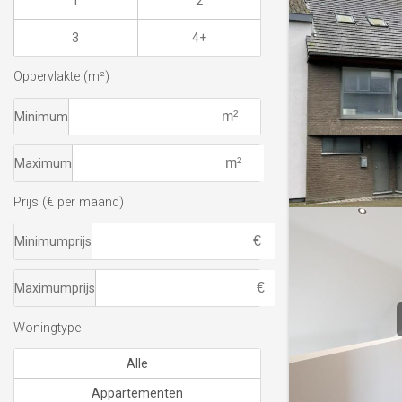
1
2
3
4+
Oppervlakte (m²)
Minimum
Maximum
Prijs (€ per maand)
Minimumprijs
Maximumprijs
Woningtype
Alle
Appartementen