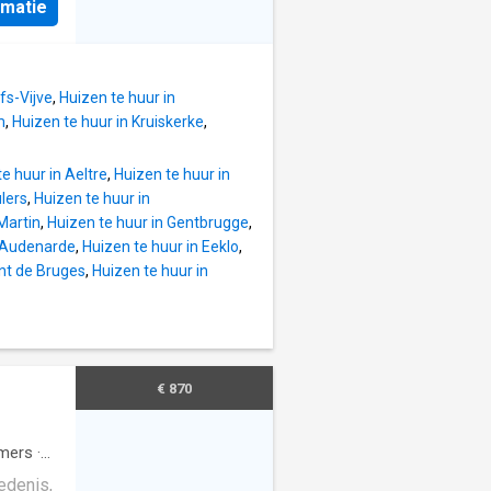
cessible
rmatie
ing:,
skachel
bilier
mpkap,
t un
douche,
it bon
fs-Vijve
,
Huizen te huur in
s met
m
,
Huizen te huur in Kruiskerke
,
en via
e huur in Aeltre
,
Huizen te huur in
n zijn
lers
,
Huizen te huur in
 - Vrij
Martin
,
Huizen te huur in Gentbrugge
,
n Audenarde
,
Huizen te huur in Eeklo
,
nt de Bruges
,
Huizen te huur in
€ 870
mers
·
edenis,