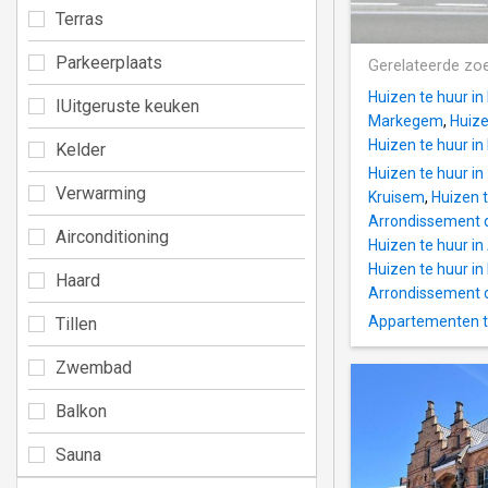
Terras
Parkeerplaats
Gerelateerde zo
Huizen te huur i
IUitgeruste keuken
Markegem
,
Huize
Huizen te huur i
Kelder
Huizen te huur i
Verwarming
Kruisem
,
Huizen 
Arrondissement 
Airconditioning
Huizen te huur i
Huizen te huur i
Haard
Arrondissement 
Appartementen te
Tillen
Zwembad
Balkon
Sauna