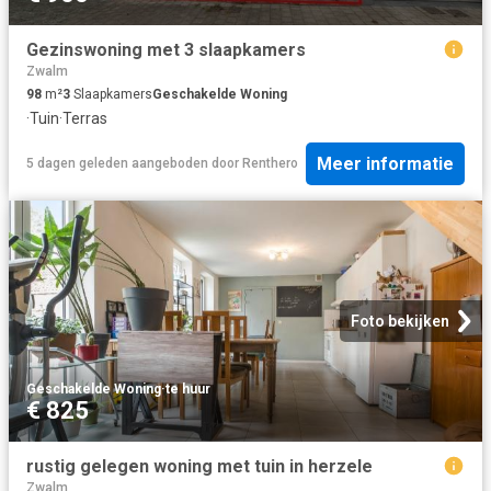
Gezinswoning met 3 slaapkamers
Zwalm
98
m²
3
Slaapkamers
Geschakelde Woning
·
Tuin
·
Terras
Meer informatie
5 dagen geleden
aangeboden door
Renthero
Foto bekijken
Geschakelde Woning
·
te huur
€ 825
rustig gelegen woning met tuin in herzele
Zwalm