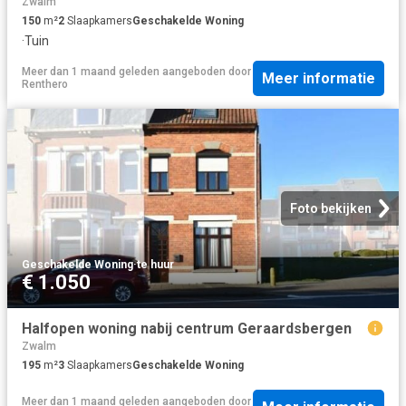
Zwalm
150
m²
2
Slaapkamers
Geschakelde Woning
·
Tuin
Meer dan 1 maand geleden
aangeboden door
Meer informatie
Renthero
Foto bekijken
Geschakelde Woning
·
te huur
€ 1.050
Halfopen woning nabij centrum Geraardsbergen
Zwalm
195
m²
3
Slaapkamers
Geschakelde Woning
Meer dan 1 maand geleden
aangeboden door