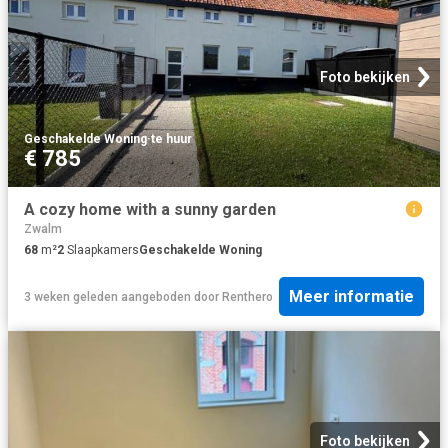
Foto bekijken
Geschakelde Woning
·
te huur
€ 785
A cozy home with a sunny garden
Zwalm
68
m²
2
Slaapkamers
Geschakelde Woning
Meer informatie
3 weken geleden
aangeboden door
Renthero
Foto bekijken