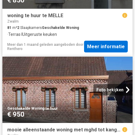
€ 850
woning te huur te MELLE
Zwalm
81
m²
2
Slaapkamers
Geschakelde Woning
·
Terras
·
IUitgeruste keuken
Meer dan 1 maand geleden
aangeboden door
Meer informatie
Renthero
Foto bekijken
Geschakelde Woning
·
te huur
€ 950
mooie alleenstaande woning met mghd tot kangoeroe woning