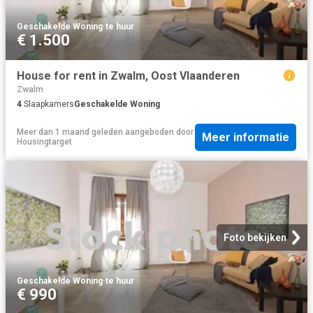
Geschakelde Woning
·
te huur
€ 1.500
House for rent in Zwalm, Oost Vlaanderen
Zwalm
4
Slaapkamers
Geschakelde Woning
Meer dan 1 maand geleden
aangeboden door
Meer informatie
Housingtarget
Foto bekijken
Geschakelde Woning
·
te huur
€ 990