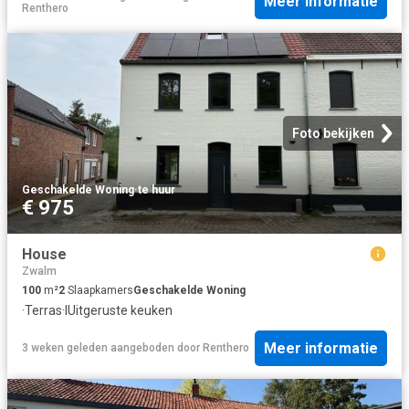
Meer informatie
Renthero
Foto bekijken
Geschakelde Woning
·
te huur
€ 975
House
Zwalm
100
m²
2
Slaapkamers
Geschakelde Woning
·
Terras
·
IUitgeruste keuken
Meer informatie
3 weken geleden
aangeboden door
Renthero