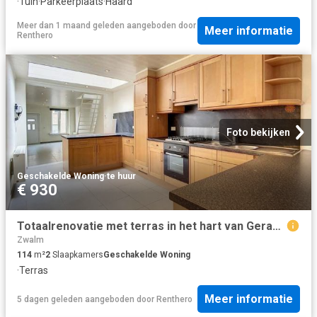
·
Tuin
·
Parkeerplaats
·
Haard
Meer dan 1 maand geleden
aangeboden door
Meer informatie
Renthero
Foto bekijken
Geschakelde Woning
·
te huur
€ 930
Totaalrenovatie met terras in het hart van Geraardsbergen
Zwalm
114
m²
2
Slaapkamers
Geschakelde Woning
·
Terras
Meer informatie
5 dagen geleden
aangeboden door
Renthero