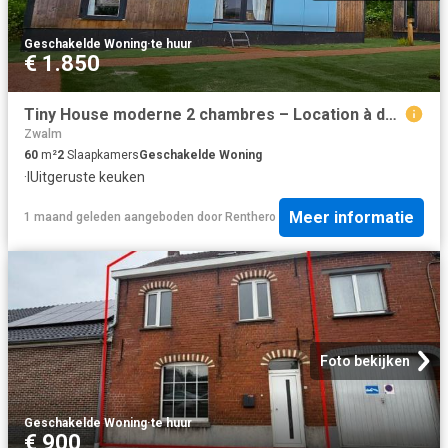
Geschakelde Woning
·
te huur
€ 1.850
Tiny House moderne 2 chambres – Location à durée variable – Entièrement équipée
Zwalm
60
m²
2
Slaapkamers
Geschakelde Woning
·
IUitgeruste keuken
Meer informatie
1 maand geleden
aangeboden door
Renthero
Foto bekijken
Geschakelde Woning
·
te huur
€ 900