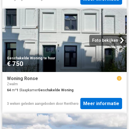
Foto bekijken
Geschakelde Woning
·
te huur
€ 750
Woning Ronse
Zwalm
64
m²
1
Slaapkamer
Geschakelde Woning
Meer informatie
3 weken geleden
aangeboden door
Renthero