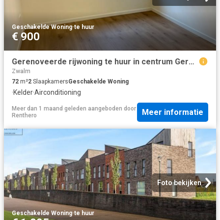
Geschakelde Woning
·
te huur
€ 900
Gerenoveerde rijwoning te huur in centrum Geraardsbergen
Zwalm
72
m²
2
Slaapkamers
Geschakelde Woning
·
Kelder
·
Airconditioning
Meer dan 1 maand geleden
aangeboden door
Meer informatie
Renthero
Foto bekijken
Geschakelde Woning
·
te huur