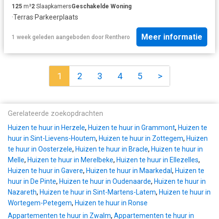
125
m²
2
Slaapkamers
Geschakelde Woning
·
Terras
·
Parkeerplaats
Meer informatie
1 week geleden
aangeboden door
Renthero
1
2
3
4
5
>
Gerelateerde zoekopdrachten
Huizen te huur in Herzele
,
Huizen te huur in Grammont
,
Huizen te
huur in Sint-Lievens-Houtem
,
Huizen te huur in Zottegem
,
Huizen
te huur in Oosterzele
,
Huizen te huur in Bracle
,
Huizen te huur in
Melle
,
Huizen te huur in Merelbeke
,
Huizen te huur in Ellezelles
,
Huizen te huur in Gavere
,
Huizen te huur in Maarkedal
,
Huizen te
huur in De Pinte
,
Huizen te huur in Oudenaarde
,
Huizen te huur in
Nazareth
,
Huizen te huur in Sint-Martens-Latem
,
Huizen te huur in
Wortegem-Petegem
,
Huizen te huur in Ronse
Appartementen te huur in Zwalm
,
Appartementen te huur in