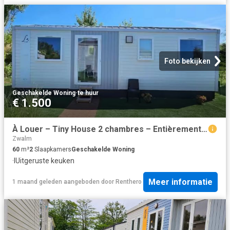
Foto bekijken
Geschakelde Woning
·
te huur
€ 1.500
À Louer – Tiny House 2 chambres – Entièrement équipée
Zwalm
60
m²
2
Slaapkamers
Geschakelde Woning
·
IUitgeruste keuken
Meer informatie
1 maand geleden
aangeboden door
Renthero