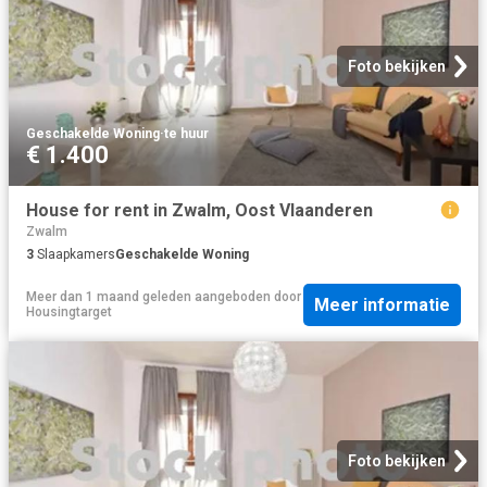
Foto bekijken
Geschakelde Woning
·
te huur
€ 1.400
House for rent in Zwalm, Oost Vlaanderen
Zwalm
3
Slaapkamers
Geschakelde Woning
Meer dan 1 maand geleden
aangeboden door
Meer informatie
Housingtarget
Foto bekijken