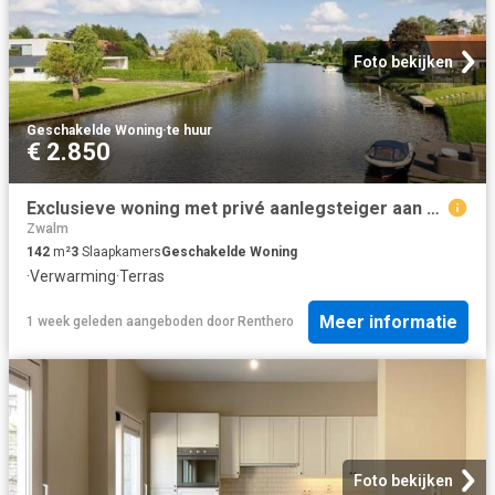
Foto bekijken
Geschakelde Woning
·
te huur
€ 2.850
Exclusieve woning met privé aanlegsteiger aan de Leie te.
Zwalm
142
m²
3
Slaapkamers
Geschakelde Woning
·
Verwarming
·
Terras
Meer informatie
1 week geleden
aangeboden door
Renthero
Foto bekijken