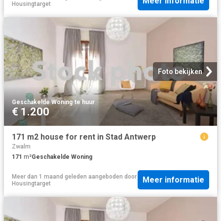
Meer informatie
Housingtarget
Foto bekijken
Geschakelde Woning
·
te huur
€ 1.200
171 m2 house for rent in Stad Antwerp
Zwalm
171
m²
Geschakelde Woning
Meer dan 1 maand geleden
aangeboden door
Meer informatie
Housingtarget