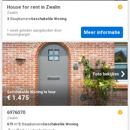
House for rent in Zwalm
Zwalm
3
Slaapkamers
Geschakelde Woning
1 week geleden
aangeboden door
Meer informatie
Housingtarget
Foto bekijken
Geschakelde Woning
·
te huur
€ 1.475
6976070
Zwalm
675
m²
2
Slaapkamers
Geschakelde Woning