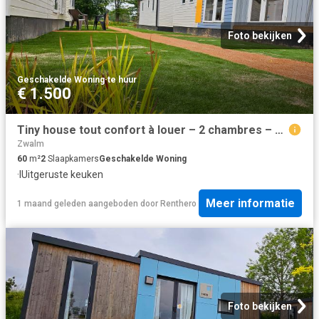
Foto bekijken
Geschakelde Woning
·
te huur
€ 1.500
Tiny house tout confort à louer – 2 chambres – Geraardsbergen
Zwalm
60
m²
2
Slaapkamers
Geschakelde Woning
·
IUitgeruste keuken
Meer informatie
1 maand geleden
aangeboden door
Renthero
Foto bekijken