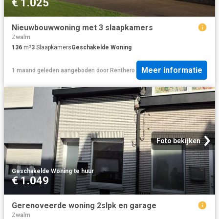
€ 1.025
Nieuwbouwwoning met 3 slaapkamers
Zwalm
136
m²
3
Slaapkamers
Geschakelde Woning
Meer informatie
1 maand geleden
aangeboden door
Renthero
Foto bekijken
Geschakelde Woning
·
te huur
€ 1.049
Gerenoveerde woning 2slpk en garage
Zwalm