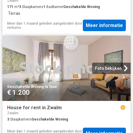
Zwalm
171
m²
3
Slaapkamers
1
Badkamer
Geschakelde Woning
·
Terras
Meer dan 1 maand geleden
aangeboden door
Meer informatie
rentumo
Foto bekijken
Geschakelde Woning
·
te huur
€ 1.200
House for rent in Zwalm
Zwalm
3
Slaapkamers
Geschakelde Woning
Meer dan 1 maand geleden
aangeboden door