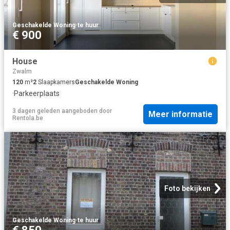
Geschakelde Woning
·
te huur
€ 900
House
Zwalm
120
m²
2
Slaapkamers
Geschakelde Woning
·
Parkeerplaats
3 dagen geleden
aangeboden door
Meer informatie
Rentola.be
Foto bekijken
Geschakelde Woning
·
te huur