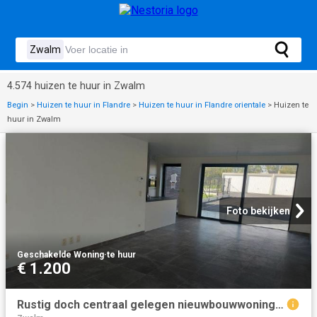
4.574 huizen te huur in Zwalm
Begin
>
Huizen te huur in Flandre
>
Huizen te huur in Flandre orientale
>
Huizen te
huur in Zwalm
Foto bekijken
Geschakelde Woning
·
te huur
€ 1.200
Rustig doch centraal gelegen nieuwbouwwoning met alle comfort