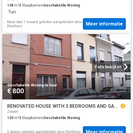
138
m²
2
Slaapkamers
Geschakelde Woning
·
Tuin
Meer dan 1 maand geleden
aangeboden door
Meer informatie
Renthero
Foto bekijken
Geschakelde Woning
·
te huur
€ 800
RENOVATED HOUSE WITH 3 BEDROOMS AND GARDEN
Zwalm
120
m²
3
Slaapkamers
Geschakelde Woning
Meer informatie
5 dagen geleden
aangeboden door
Renthero