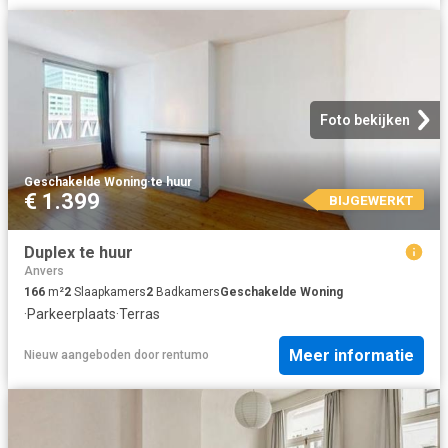
Foto bekijken
Geschakelde Woning
·
te huur
€ 1.399
BIJGEWERKT
Duplex te huur
Anvers
166
m²
2
Slaapkamers
2
Badkamers
Geschakelde Woning
·
Parkeerplaats
·
Terras
Meer informatie
Nieuw
aangeboden door
rentumo