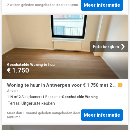
Meer informatie
2 weken geleden
aangeboden door
rentumo
Foto bekijken
Geschakelde Woning
·
te huur
€ 1.750
Woning te huur in Antwerpen voor € 1.750 met 2 slaapkamers
Anvers
119
m²
2
Slaapkamers
1
Badkamer
Geschakelde Woning
·
Terras
·
IUitgeruste keuken
Meer dan 1 maand geleden
aangeboden door
Meer informatie
rentumo