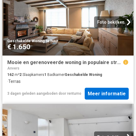
Foto bekijken
Geschakelde Woning
·
te huur
€ 1.650
Mooie en gerenoveerde woning in populaire straat te Borgerhout
Anvers
162
m²
2
Slaapkamers
1
Badkamer
Geschakelde Woning
·
Terras
Meer informatie
3 dagen geleden
aangeboden door
rentumo