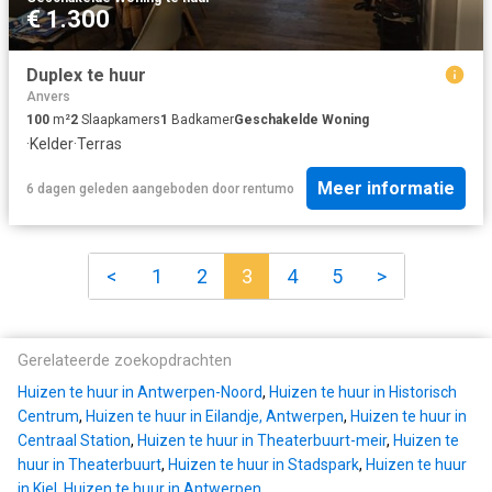
€ 1.300
Duplex te huur
Anvers
100
m²
2
Slaapkamers
1
Badkamer
Geschakelde Woning
·
Kelder
·
Terras
Meer informatie
6 dagen geleden
aangeboden door
rentumo
<
1
2
3
4
5
>
Gerelateerde zoekopdrachten
Huizen te huur in Antwerpen-Noord
,
Huizen te huur in Historisch
Centrum
,
Huizen te huur in Eilandje, Antwerpen
,
Huizen te huur in
Centraal Station
,
Huizen te huur in Theaterbuurt-meir
,
Huizen te
huur in Theaterbuurt
,
Huizen te huur in Stadspark
,
Huizen te huur
in Kiel
,
Huizen te huur in Antwerpen