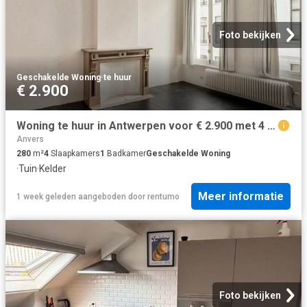
Foto bekijken
Geschakelde Woning
·
te huur
€ 2.900
Woning te huur in Antwerpen voor € 2.900 met 4 slaapkamers
Anvers
280
m²
4
Slaapkamers
1
Badkamer
Geschakelde Woning
·
Tuin
·
Kelder
Meer informatie
1 week geleden
aangeboden door
rentumo
Foto bekijken