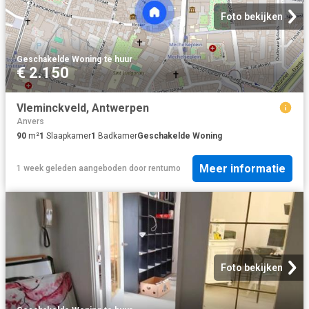
Foto bekijken
Geschakelde Woning
·
te huur
€ 2.150
Vleminckveld, Antwerpen
Anvers
90
m²
1
Slaapkamer
1
Badkamer
Geschakelde Woning
Meer informatie
1 week geleden
aangeboden door
rentumo
Foto bekijken