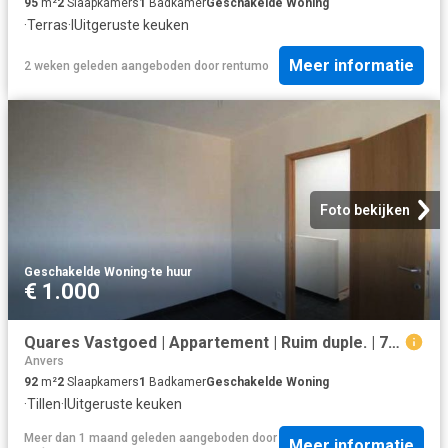
95
m²
2
Slaapkamers
1
Badkamer
Geschakelde Woning
·
Terras
·
IUitgeruste keuken
Meer informatie
2 weken geleden
aangeboden door
rentumo
Foto bekijken
Geschakelde Woning
·
te huur
€ 1.000
Quares Vastgoed | Appartement | Ruim duple. | 7698904
Anvers
92
m²
2
Slaapkamers
1
Badkamer
Geschakelde Woning
·
Tillen
·
IUitgeruste keuken
Meer dan 1 maand geleden
aangeboden door
Meer informatie