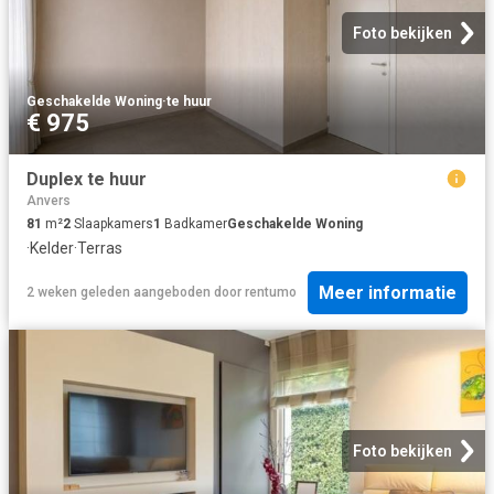
Foto bekijken
Geschakelde Woning
·
te huur
€ 975
Duplex te huur
Anvers
81
m²
2
Slaapkamers
1
Badkamer
Geschakelde Woning
·
Kelder
·
Terras
Meer informatie
2 weken geleden
aangeboden door
rentumo
Foto bekijken