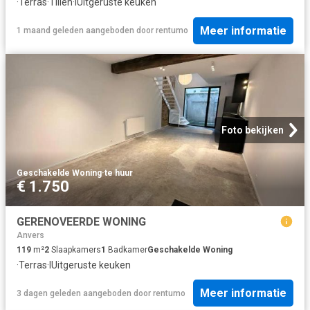
·
Terras
·
Tillen
·
IUitgeruste keuken
Meer informatie
1 maand geleden
aangeboden door
rentumo
Foto bekijken
Geschakelde Woning
·
te huur
€ 1.750
GERENOVEERDE WONING
Anvers
119
m²
2
Slaapkamers
1
Badkamer
Geschakelde Woning
·
Terras
·
IUitgeruste keuken
Meer informatie
3 dagen geleden
aangeboden door
rentumo