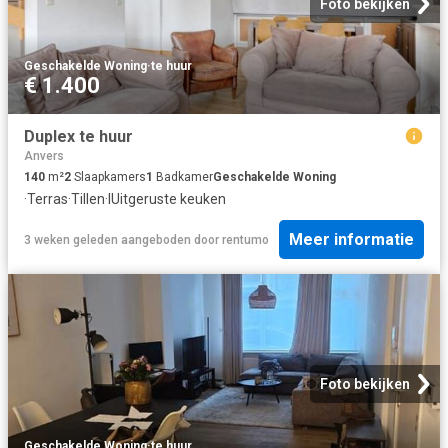
Foto bekijken
Geschakelde Woning
·
te huur
€ 1.400
Duplex te huur
Anvers
140
m²
2
Slaapkamers
1
Badkamer
Geschakelde Woning
·
Terras
·
Tillen
·
IUitgeruste keuken
Meer informatie
3 weken geleden
aangeboden door
rentumo
Foto bekijken
Geschakelde Woning
·
te huur