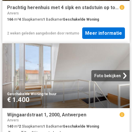
Prachtig herenhuis met 4 slpk en stadstuin op toplocatie!
Anvers
166
m²
4
Slaapkamers
1
Badkamer
Geschakelde Woning
Meer informatie
2 weken geleden
aangeboden door
rentumo
Foto bekijken
Geschakelde Woning
·
te huur
€ 1.400
Wijngaardstraat 1, 2000, Antwerpen
Anvers
140
m²
2
Slaapkamers
1
Badkamer
Geschakelde Woning