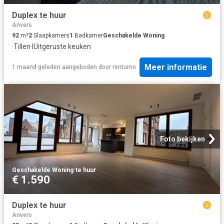
Duplex te huur
Anvers
92
m²
2
Slaapkamers
1
Badkamer
Geschakelde Woning
·
Tillen
·
IUitgeruste keuken
Meer informatie
1 maand geleden
aangeboden door
rentumo
Foto bekijken
Geschakelde Woning
·
te huur
€ 1.590
Duplex te huur
Anvers