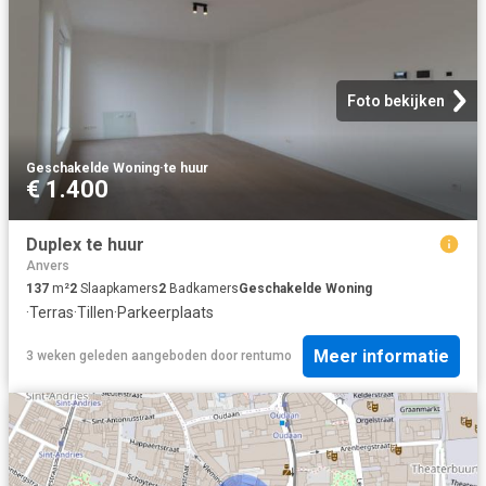
Foto bekijken
Geschakelde Woning
·
te huur
€ 1.400
Duplex te huur
Anvers
137
m²
2
Slaapkamers
2
Badkamers
Geschakelde Woning
·
Terras
·
Tillen
·
Parkeerplaats
Meer informatie
3 weken geleden
aangeboden door
rentumo