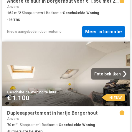
Andere te huur in Borgerhout voor € 1.650 met 2 slaapkamers
Anvers
162
m²
2
Slaapkamers
1
Badkamer
Geschakelde Woning
·
Terras
Meer informatie
Nieuw
aangeboden door
rentumo
Foto bekijken
Geschakelde Woning
·
te huur
€ 1.100
NIEUW
Duplexappartement in hartje Borgerhout
Anvers
70
m²
1
Slaapkamer
1
Badkamer
Geschakelde Woning
·
IUitgeruste keuken