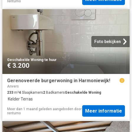
rentumo
Foto bekijken
Geschakelde Woning
·
te huur
€ 3.200
Gerenoveerde burgerwoning in Harmoniewijk!
Anvers
233
m²
4
Slaapkamers
2
Badkamers
Geschakelde Woning
·
Kelder
·
Terras
Meer dan 1 maand geleden
aangeboden door
Meer informatie
rentumo