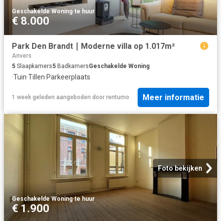
Geschakelde Woning
·
te huur
€ 8.000
Park Den Brandt ∣ Moderne villa op 1.017m²
Anvers
5
Slaapkamers
5
Badkamers
Geschakelde Woning
·
Tuin
·
Tillen
·
Parkeerplaats
Meer informatie
1 week geleden
aangeboden door
rentumo
Foto bekijken
Geschakelde Woning
·
te huur
€ 1.900