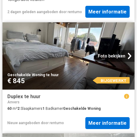
Meer informatie
2 dagen geleden
aangeboden door
rentumo
Foto bekijken
Geschakelde Woning
·
te huur
€ 845
BIJGEWERKT
Duplex te huur
Anvers
60
m²
2
Slaapkamers
1
Badkamer
Geschakelde Woning
Meer informatie
Nieuw
aangeboden door
rentumo