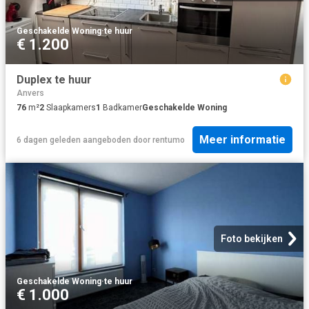
Geschakelde Woning
·
te huur
€ 1.200
Duplex te huur
Anvers
76
m²
2
Slaapkamers
1
Badkamer
Geschakelde Woning
Meer informatie
6 dagen geleden
aangeboden door
rentumo
Foto bekijken
Geschakelde Woning
·
te huur
€ 1.000