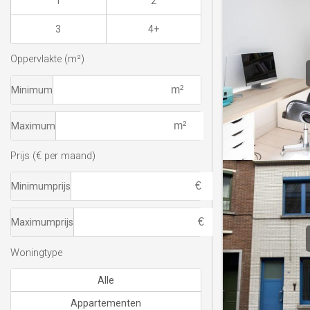
1
2
3
4+
Oppervlakte (m²)
Minimum
Maximum
Prijs (€ per maand)
Minimumprijs
Maximumprijs
Woningtype
Alle
Appartementen