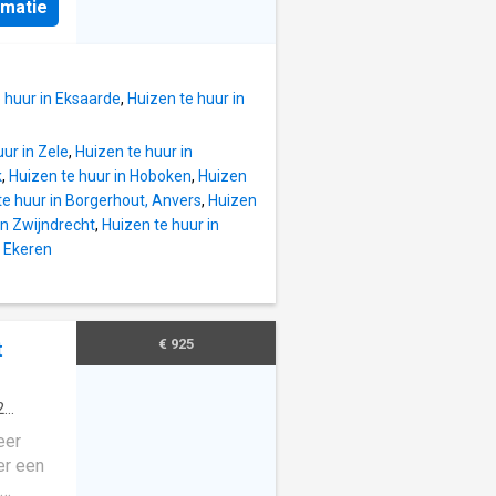
u long
rmatie
okte
me pour
 EPC-
n indice
mte en
rgie de
 huur in Eksaarde
,
Huizen te huur in
nruimtes
e
ur in Zele
,
Huizen te huur in
k
,
Huizen te huur in Hoboken
,
Huizen
 veel
te huur in Borgerhout, Anvers
,
Huizen
ekbad,
in Zwijndrecht
,
Huizen te huur in
ent is
n Ekeren
n
eeft en
€ 925
t
2
ning
·
eer
er een