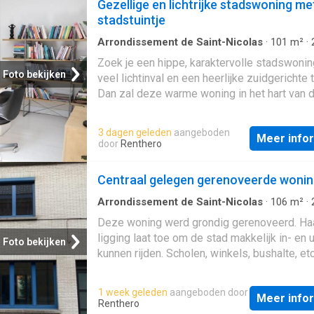
Gezellige en lichtrijke stadswoning me
stadstuintje
Arrondissement de Saint-Nicolas
·
101
m²
·
Slaapkamers
·
Geschakelde Woning
·
Tuin
·
Zoek je een hippe, karaktervolle stadswoni
IUitgeruste keuken
Foto bekijken
veel lichtinval en een heerlijke zuidgerichte 
Dan zal deze warme woning in het hart van 
je zeker bekoren Gelijkvloers, Je komt binne
inkomhal met een praktische berging/wasru
3 dagen geleden
aangeboden
Meer info
ingebouwde vestiairekast, ruime opbergkas
door
Renthero
voldoende plaats voor fietsen Een authenti
glas-in-looddeur leidt naar de gezellige leef
Centraal gelegen gerenoveerde woni
De lichtrijke woonkamer sluit aan op een m
open keuken met schiereiland, veel kastrui
Arrondissement de Saint-Nicolas
·
106
m²
·
Slaapkamers
·
Geschakelde Woning
hoogwaardige toestellen (vaatwasser, koelk
Deze woning werd grondig gerenoveerd. Ha
combi-oven) Via het grote schuifraam kijk je 
ligging laat toe om de stad makkelijk in- en u
Foto bekijken
de onderhoudsvriendelijke stadstuin Op het
kunnen rijden. Scholen, winkels, bushalte, etc
gelijkvloers bevindt zich ook een ruime ba
binnen wandelafstand. Dit is een woning die
met inloopdouche, lavabo en toilet Eerste
is voor een alleenstaande of een jong koppe
1 week geleden
aangeboden door
verdieping, Hier vind je twee lichtrijke slaa
Meer info
Gelieve u voor bezichtiging telefonisch in
Renthero
en een toilet. De master bedroom beschikt 