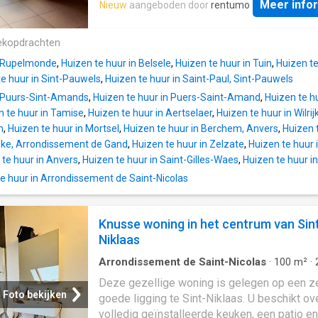
assurant un confort thermique adapté tout a
Meer info
Nieuw
aangeboden door
rentumo
is geen lift. Ze beschikt over een gasgesto
de l’année. Ce bungalow est certifié confor
centrale verwarming met een vermoedelijke
son installation électrique et bénéficie d’une
score C (in aanvraag). De open keuken is
ekopdrachten
excellente performance énergétique, avec u
functioneel ingericht met voldoende kastrui
spécifique de consommation primaire d’éne
n Rupelmonde
,
Huizen te huur in Belsele
,
Huizen te huur in Tuin
,
Huizen te
voorzien van de nodige apparatuur. De woo
seulement 101 kWh/m²/an. L’
te huur in Sint-Pauwels
,
Huizen te huur in Saint-Paul, Sint-Pauwels
zijn licht en bieden een aangename sfeer. D
n Puurs-Sint-Amands
,
Huizen te huur in Puers-Saint-Amand
,
Huizen te hu
slaapkamers zijn groot. Er is een fantastisch
n te huur in Tamise
,
Huizen te huur in Aertselaer
,
Huizen te huur in Wilrij
zuidgericht zonneterras van 34 m2 met heel
m
,
Huizen te huur in Mortsel
,
Huizen te huur in Berchem, Anvers
,
Huizen 
privacy! De badkamer is ruim en met een ho
eke, Arrondissement de Gand
,
Huizen te huur in Zelzate
,
Huizen te huur 
dubbel lavabomeubel en toilet. Dit appartem
 te huur in Anvers
,
Huizen te huur in Saint-Gilles-Waes
,
Huizen te huur i
ideaal voor wie op zoek is naar ruimte en ee
centrale ligging. Profiteer van de vele
 huur in Arrondissement de Saint-Nicolas
mogelijkheden die deze woning te bieden h
maak er een droomplek van! Voor meer info
Knusse woning in het centrum van Sin
contacteer de eigenaar tussen 10u en 20u:
Niklaas
0475/318309
Arrondissement de Saint-Nicolas
·
100
m²
·
Slaapkamers
·
1
Badkamer
·
Geschakelde Wo
Deze gezellige woning is gelegen op een z
IUitgeruste keuken
Foto bekijken
goede ligging te Sint-Niklaas. U beschikt ov
volledig geïnstalleerde keuken, een patio en