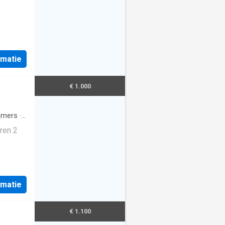
rmatie
€ 1.000
amers
·
ren 2
rmatie
€ 1.100