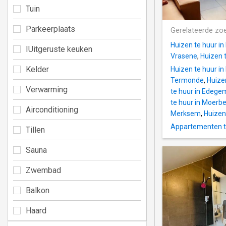
Tuin
Parkeerplaats
Gerelateerde zo
Huizen te huur i
IUitgeruste keuken
Vrasene
,
Huizen 
Kelder
Huizen te huur i
Termonde
,
Huize
Verwarming
te huur in Edege
te huur in Moerb
Airconditioning
Merksem
,
Huizen
Appartementen te
Tillen
Sauna
Zwembad
Balkon
Haard