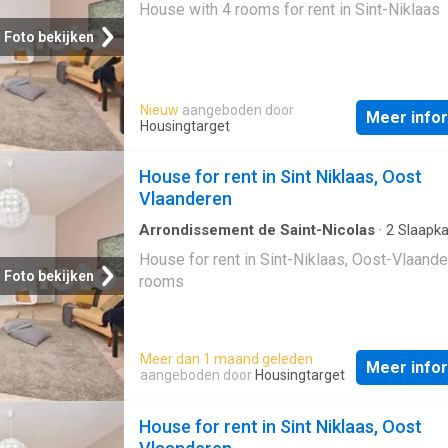
House with 4 rooms for rent in Sint-Niklaas
Foto bekijken
Nieuw
aangeboden door
Meer info
Housingtarget
House for rent in Sint Niklaas, Oost
Vlaanderen
Arrondissement de Saint-Nicolas
·
2
Slaapk
Geschakelde Woning
House for rent in Sint-Niklaas, Oost-Vlaande
Foto bekijken
rooms
Meer dan 1 maand geleden
Meer info
aangeboden door
Housingtarget
House for rent in Sint Niklaas, Oost