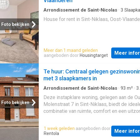
Vlaanderen
Arrondissement de Saint-Nicolas
·
3
Slaapk
Geschakelde Woning
House for rent in Sint-Niklaas, Oost-Vlaand
Foto bekijken
Meer dan 1 maand geleden
Meer info
aangeboden door
Housingtarget
Te huur: Centraal gelegen gezinswoni
met 3 slaapkamers in
Arrondissement de Saint-Nicolas
·
93
m²
·
3
Slaapkamers
·
Geschakelde Woning
·
IUitger
Deze instapklare woning, gelegen aan de O
keuken
Foto bekijken
Molenstraat 7 in Sint-Niklaas, biedt de ideal
combinatie van ruimte, comfort en een uitzon
gunstige ligging. Dankzij de centrale locatie
u zich op een steenworp van het station van 
1 week geleden
aangeboden door
Meer info
Niklaas en geniet u van een vlotte bereikbaa
Rentola
Daarnaast liggen scholen, winkels, openbaar