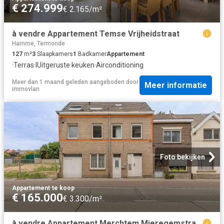
€ 274.999
€ 2.165/m²
à vendre Appartement Temse Vrijheidstraat
Hamme, Termonde
127
m²
3
Slaapkamers
1
Badkamer
Appartement
·
Terras
·
IUitgeruste keuken
·
Airconditioning
Meer dan 1 maand geleden
aangeboden door
Meer informatie
immovlan
Foto bekijken
Appartement
·
te koop
€ 165.000
€ 3.300/m²
à vendre Appartement Merchtem Mieregemstraat