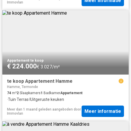
Meer informatie
Immovlan
Appartement
·
te koop
€ 224.000
€ 3.027/m²
te koop Appartement Hamme
Hamme, Termonde
74
m²
2
Slaapkamers
1
Badkamer
Appartement
·
Tuin
·
Terras
·
IUitgeruste keuken
Meer dan 1 maand geleden
aangeboden door
Meer informatie
Immovlan