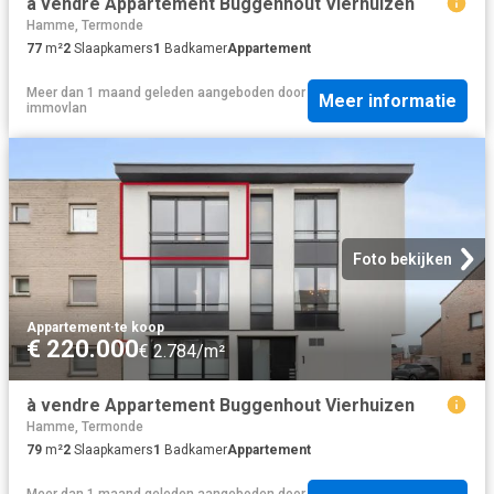
à vendre Appartement Buggenhout Vierhuizen
Hamme, Termonde
77
m²
2
Slaapkamers
1
Badkamer
Appartement
Meer dan 1 maand geleden
aangeboden door
Meer informatie
immovlan
Foto bekijken
Appartement
·
te koop
€ 220.000
€ 2.784/m²
à vendre Appartement Buggenhout Vierhuizen
Hamme, Termonde
79
m²
2
Slaapkamers
1
Badkamer
Appartement
Meer dan 1 maand geleden
aangeboden door