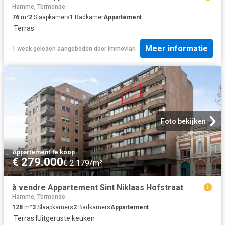
Hamme, Termonde
76
m²
2
Slaapkamers
1
Badkamer
Appartement
·
Terras
Meer informatie
1 week geleden
aangeboden door
immovlan
Foto bekijken
Appartement
·
te koop
€ 279.000
€ 2.179/m²
à vendre Appartement Sint Niklaas Hofstraat
Hamme, Termonde
128
m²
3
Slaapkamers
2
Badkamers
Appartement
·
Terras
·
IUitgeruste keuken