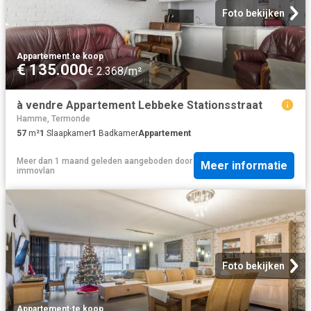
Foto bekijken
Appartement
·
te koop
€ 135.000
€ 2.368/m²
à vendre Appartement Lebbeke Stationsstraat
Hamme, Termonde
57
m²
1
Slaapkamer
1
Badkamer
Appartement
Meer dan 1 maand geleden
aangeboden door
Meer informatie
immovlan
Foto bekijken
Appartement
·
te koop