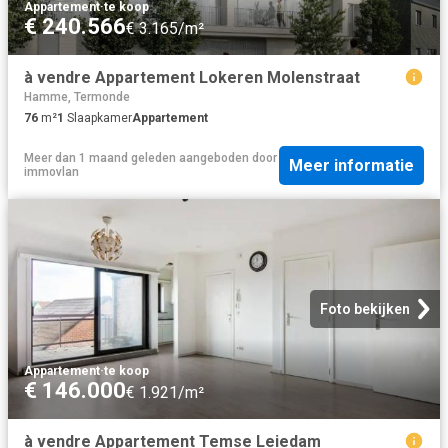
Appartement
·
te koop
€ 240.566
€ 3.165/m²
à vendre Appartement Lokeren Molenstraat
Hamme, Termonde
76
m²
1
Slaapkamer
Appartement
Meer dan 1 maand geleden
aangeboden door
Meer informatie
immovlan
Foto bekijken
Appartement
·
te koop
€ 146.000
€ 1.921/m²
à vendre Appartement Temse Leiedam