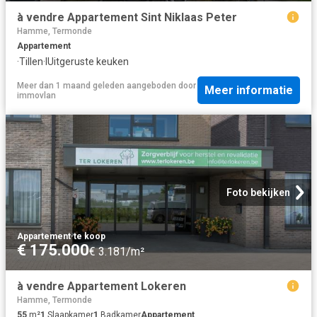
à vendre Appartement Sint Niklaas Peter
Hamme, Termonde
Appartement
·
Tillen
·
IUitgeruste keuken
Meer dan 1 maand geleden
aangeboden door
Meer informatie
immovlan
Foto bekijken
Appartement
·
te koop
€ 175.000
€ 3.181/m²
à vendre Appartement Lokeren
Hamme, Termonde
55
m²
1
Slaapkamer
1
Badkamer
Appartement