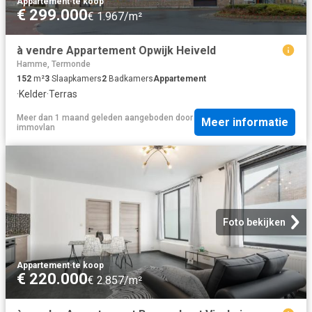
Appartement
·
te koop
€ 299.000
€ 1.967/m²
à vendre Appartement Opwijk Heiveld
Hamme, Termonde
152
m²
3
Slaapkamers
2
Badkamers
Appartement
·
Kelder
·
Terras
Meer dan 1 maand geleden
aangeboden door
Meer informatie
immovlan
Foto bekijken
Appartement
·
te koop
€ 220.000
€ 2.857/m²