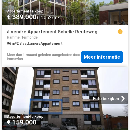
Appartement
·
te koop
€ 389.000
€ 4.052/m²
à vendre Appartement Schelle Reuteweg
Hamme, Termonde
96
m²
2
Slaapkamers
Appartement
Meer dan 1 maand geleden
aangeboden door
Meer informatie
immovlan
Foto bekijken
Appartement
·
te koop
€ 159.000