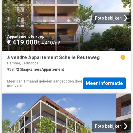
Foto bekijken
Appartement
·
te koop
€ 419.000
€ 4.410/m²
à vendre Appartement Schelle Reuteweg
Hamme, Termonde
95
m²
2
Slaapkamers
Appartement
Meer dan 1 maand geleden
aangeboden door
Meer informatie
immovlan
Foto bekijken