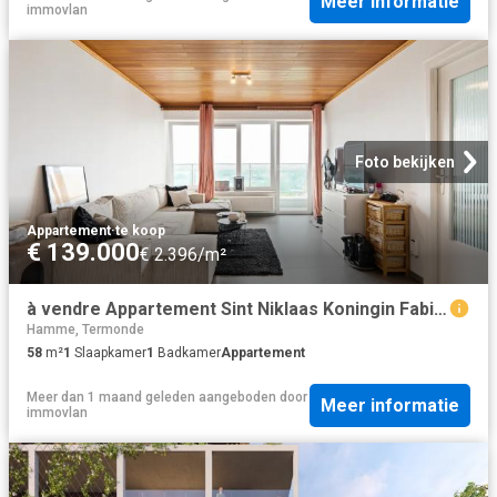
Meer informatie
immovlan
Foto bekijken
Appartement
·
te koop
€ 139.000
€ 2.396/m²
à vendre Appartement Sint Niklaas Koningin Fabiolapark
Hamme, Termonde
58
m²
1
Slaapkamer
1
Badkamer
Appartement
Meer dan 1 maand geleden
aangeboden door
Meer informatie
immovlan