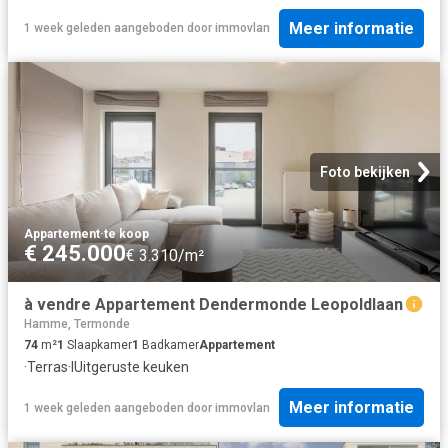
Meer informatie
1 week geleden
aangeboden door
immovlan
Foto bekijken
Appartement
·
te koop
€ 245.000
€ 3.310/m²
à vendre Appartement Dendermonde Leopoldlaan
Hamme, Termonde
74
m²
1
Slaapkamer
1
Badkamer
Appartement
·
Terras
·
IUitgeruste keuken
Meer informatie
1 week geleden
aangeboden door
immovlan