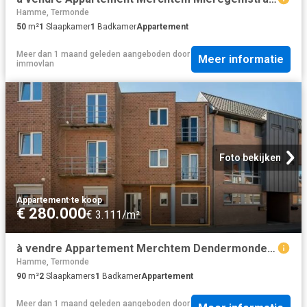
Hamme, Termonde
50
m²
1
Slaapkamer
1
Badkamer
Appartement
Meer dan 1 maand geleden
aangeboden door
Meer informatie
immovlan
Foto bekijken
Appartement
·
te koop
€ 280.000
€ 3.111/m²
à vendre Appartement Merchtem Dendermondestraat
Hamme, Termonde
90
m²
2
Slaapkamers
1
Badkamer
Appartement
Meer dan 1 maand geleden
aangeboden door