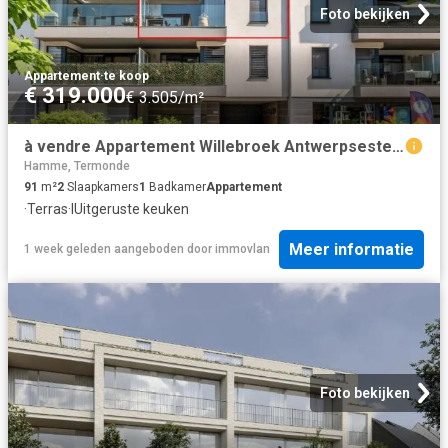
Foto bekijken
Appartement
·
te koop
€ 319.000
€ 3.505/m²
à vendre Appartement Willebroek Antwerpsesteenweg
Hamme, Termonde
91
m²
2
Slaapkamers
1
Badkamer
Appartement
·
Terras
·
IUitgeruste keuken
Meer informatie
1 week geleden
aangeboden door
immovlan
Foto bekijken