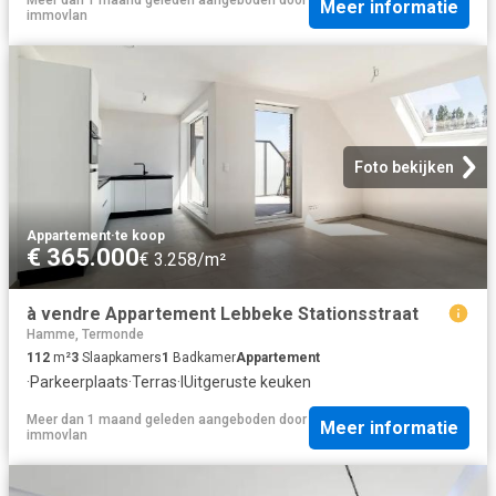
Meer informatie
immovlan
Foto bekijken
Appartement
·
te koop
€ 365.000
€ 3.258/m²
à vendre Appartement Lebbeke Stationsstraat
Hamme, Termonde
112
m²
3
Slaapkamers
1
Badkamer
Appartement
·
Parkeerplaats
·
Terras
·
IUitgeruste keuken
Meer dan 1 maand geleden
aangeboden door
Meer informatie
immovlan