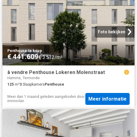
Foto bekijken
Penthouse
·
te koop
€ 441.609
€ 3.532/m²
à vendre Penthouse Lokeren Molenstraat
Hamme, Termonde
125
m²
3
Slaapkamers
Penthouse
Meer dan 1 maand geleden
aangeboden door
Meer informatie
immovlan