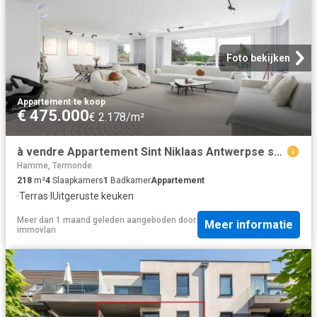
Foto bekijken
Appartement
·
te koop
€ 475.000
€ 2.178/m²
à vendre Appartement Sint Niklaas Antwerpse steenweg
Hamme, Termonde
218
m²
4
Slaapkamers
1
Badkamer
Appartement
·
Terras
·
IUitgeruste keuken
Meer dan 1 maand geleden
aangeboden door
Meer informatie
immovlan