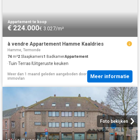
Appartement
·
te koop
€ 224.000
€ 3.027/m²
à vendre Appartement Hamme Kaaldries
Hamme, Termonde
74
m²
2
Slaapkamers
1
Badkamer
Appartement
·
Tuin
·
Terras
·
IUitgeruste keuken
Meer dan 1 maand geleden
aangeboden door
Meer informatie
immovlan
Foto bekijken