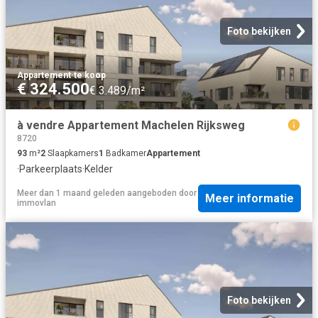
Foto bekijken
Appartement
·
te koop
€ 324.500
€ 3.489/m²
à vendre Appartement Machelen Rijksweg
8720
93
m²
2
Slaapkamers
1
Badkamer
Appartement
·
Parkeerplaats
·
Kelder
Meer dan 1 maand geleden
aangeboden door
Meer informatie
immovlan
Foto bekijken