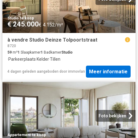
Studio
·
te koop
€ 245.000
€ 4.152/m²
à vendre Studio Deinze Tolpoortstraat
8720
59
m²
1
Slaapkamer
1
Badkamer
Studio
·
Parkeerplaats
·
Kelder
·
Tillen
Meer informatie
4 dagen geleden
aangeboden door
immovlan
Foto bekijken
Appartement
·
te koop