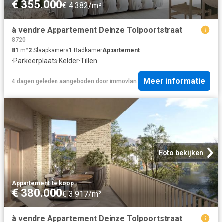
€ 355.000
€ 4.382/m²
à vendre Appartement Deinze Tolpoortstraat
8720
81
m²
2
Slaapkamers
1
Badkamer
Appartement
·
Parkeerplaats
·
Kelder
·
Tillen
Meer informatie
4 dagen geleden
aangeboden door
immovlan
Foto bekijken
Appartement
·
te koop
€ 380.000
€ 3.917/m²
à vendre Appartement Deinze Tolpoortstraat