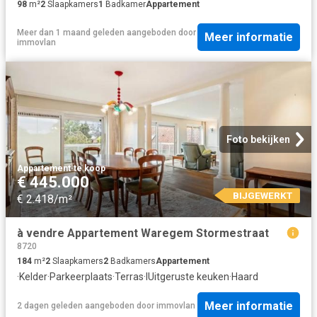
98
m²
2
Slaapkamers
1
Badkamer
Appartement
Meer dan 1 maand geleden
aangeboden door
Meer informatie
immovlan
Foto bekijken
Appartement
·
te koop
€ 445.000
BIJGEWERKT
€ 2.418/m²
à vendre Appartement Waregem Stormestraat
8720
184
m²
2
Slaapkamers
2
Badkamers
Appartement
·
Kelder
·
Parkeerplaats
·
Terras
·
IUitgeruste keuken
·
Haard
Meer informatie
2 dagen geleden
aangeboden door
immovlan