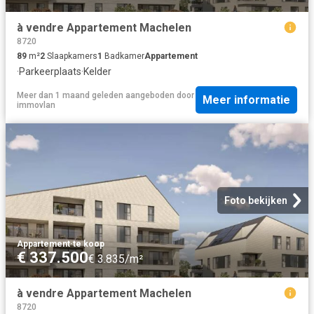
à vendre Appartement Machelen
8720
89
m²
2
Slaapkamers
1
Badkamer
Appartement
·
Parkeerplaats
·
Kelder
Meer dan 1 maand geleden
aangeboden door
Meer informatie
immovlan
Foto bekijken
Appartement
·
te koop
€ 337.500
€ 3.835/m²
à vendre Appartement Machelen
8720