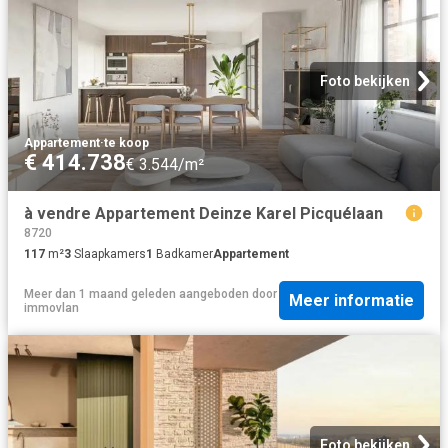
Foto bekijken
Appartement
·
te koop
€ 414.738
€ 3.544/m²
à vendre Appartement Deinze Karel Picquélaan
8720
117
m²
3
Slaapkamers
1
Badkamer
Appartement
Meer dan 1 maand geleden
aangeboden door
Meer informatie
immovlan
Foto bekijken