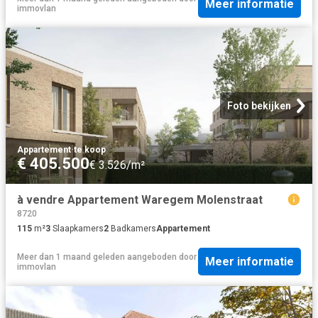
Meer informatie
immovlan
Foto bekijken
Appartement
·
te koop
€ 405.500
€ 3.526/m²
à vendre Appartement Waregem Molenstraat
8720
115
m²
3
Slaapkamers
2
Badkamers
Appartement
Meer dan 1 maand geleden
aangeboden door
Meer informatie
immovlan