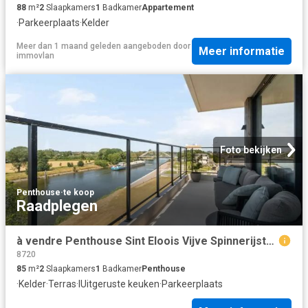
88
m²
2
Slaapkamers
1
Badkamer
Appartement
·
Parkeerplaats
·
Kelder
Meer dan 1 maand geleden
aangeboden door
Meer informatie
immovlan
Foto bekijken
Penthouse
·
te koop
Raadplegen
à vendre Penthouse Sint Eloois Vijve Spinnerijstraat 14/52
8720
85
m²
2
Slaapkamers
1
Badkamer
Penthouse
·
Kelder
·
Terras
·
IUitgeruste keuken
·
Parkeerplaats