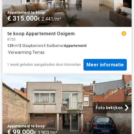
Appartement
·
te koop
€ 315.000
€ 2.441/m²
te koop Appartement Ooigem
8720
129
m²
2
Slaapkamers
1
Badkamer
Appartement
·
Verwarming
·
Terras
Meer informatie
1 week geleden
aangeboden door
Immovlan
Foto bekijken
Appartement
·
te koop
€ 99.000
€ 1.903/m²