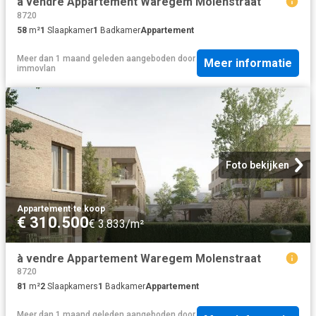
à vendre Appartement Waregem Molenstraat
8720
58
m²
1
Slaapkamer
1
Badkamer
Appartement
Meer dan 1 maand geleden
aangeboden door
Meer informatie
immovlan
Foto bekijken
Appartement
·
te koop
€ 310.500
€ 3.833/m²
à vendre Appartement Waregem Molenstraat
8720
81
m²
2
Slaapkamers
1
Badkamer
Appartement
Meer dan 1 maand geleden
aangeboden door