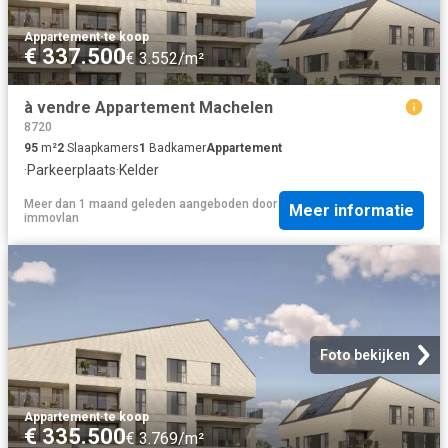
Appartement
·
te koop
€ 337.500
€ 3.552/m²
à vendre Appartement Machelen
8720
95
m²
2
Slaapkamers
1
Badkamer
Appartement
·
Parkeerplaats
·
Kelder
Meer dan 1 maand geleden
aangeboden door
Meer informatie
immovlan
Foto bekijken
Appartement
·
te koop
€ 335.500
€ 3.769/m²