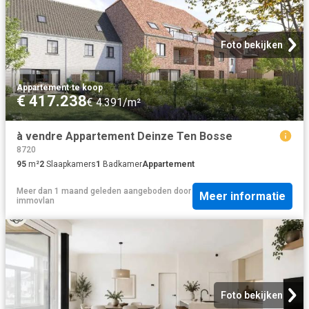
Foto bekijken
Appartement
·
te koop
€ 417.238
€ 4.391/m²
à vendre Appartement Deinze Ten Bosse
8720
95
m²
2
Slaapkamers
1
Badkamer
Appartement
Meer dan 1 maand geleden
aangeboden door
Meer informatie
immovlan
Foto bekijken