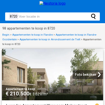
98 appartementen te koop in 8720
Begin
>
Appartementen te koop in Flandre
>
Appartementen te koop in Flandre-
Occidentale
>
Appartementen te koop in Arrondissement de Tielt
>
Appartementen
te koop in 8720
Foto bekijken
Appartement
·
te koop
€ 210.500
€ 3.629/m²