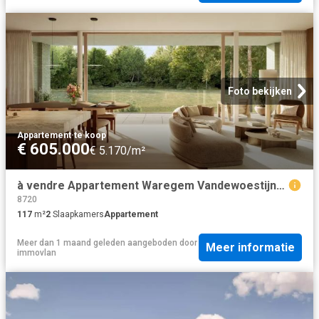
Foto bekijken
Appartement
·
te koop
€ 605.000
€ 5.170/m²
à vendre Appartement Waregem Vandewoestijnelaan
8720
117
m²
2
Slaapkamers
Appartement
Meer dan 1 maand geleden
aangeboden door
Meer informatie
immovlan