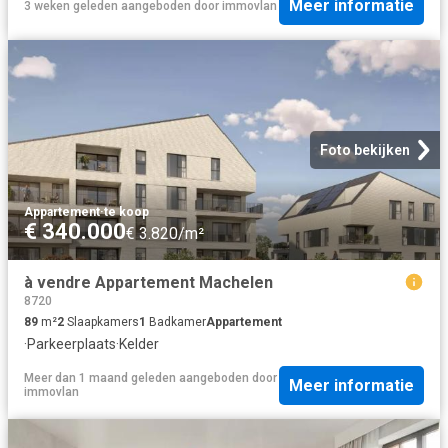
Meer informatie
3 weken geleden
aangeboden door
immovlan
Foto bekijken
Appartement
·
te koop
€ 340.000
€ 3.820/m²
à vendre Appartement Machelen
8720
89
m²
2
Slaapkamers
1
Badkamer
Appartement
·
Parkeerplaats
·
Kelder
Meer dan 1 maand geleden
aangeboden door
Meer informatie
immovlan