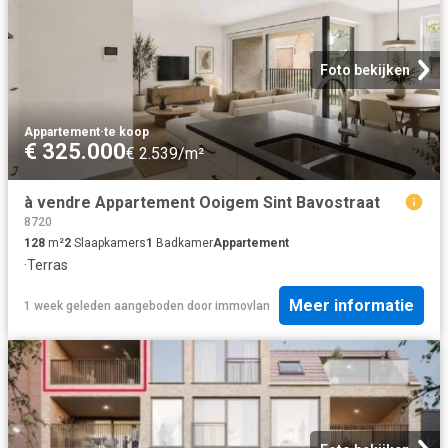
Foto bekijken
Appartement
·
te koop
€ 325.000
€ 2.539/m²
à vendre Appartement Ooigem Sint Bavostraat
8720
128
m²
2
Slaapkamers
1
Badkamer
Appartement
·
Terras
Meer informatie
1 week geleden
aangeboden door
immovlan