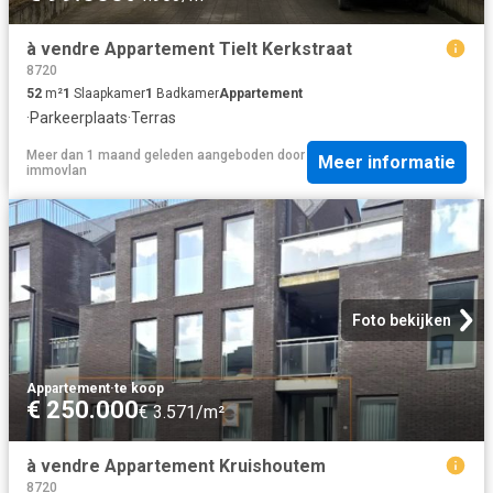
à vendre Appartement Tielt Kerkstraat
8720
52
m²
1
Slaapkamer
1
Badkamer
Appartement
·
Parkeerplaats
·
Terras
Meer dan 1 maand geleden
aangeboden door
Meer informatie
immovlan
Foto bekijken
Appartement
·
te koop
€ 250.000
€ 3.571/m²
à vendre Appartement Kruishoutem
8720