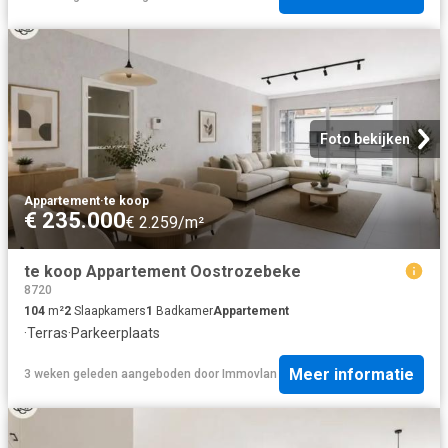
Foto bekijken
Appartement
·
te koop
€ 235.000
€ 2.259/m²
te koop Appartement Oostrozebeke
8720
104
m²
2
Slaapkamers
1
Badkamer
Appartement
·
Terras
·
Parkeerplaats
Meer informatie
3 weken geleden
aangeboden door
Immovlan