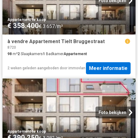
Foto bekijken
Appartement
·
te koop
€ 358.400
€ 3.657/m²
à vendre Appartement Tielt Bruggestraat
8720
98
m²
2
Slaapkamers
1
Badkamer
Appartement
Meer informatie
2 weken geleden
aangeboden door
immovlan
Foto bekijken
Appartement
·
te koop
€ 390.250