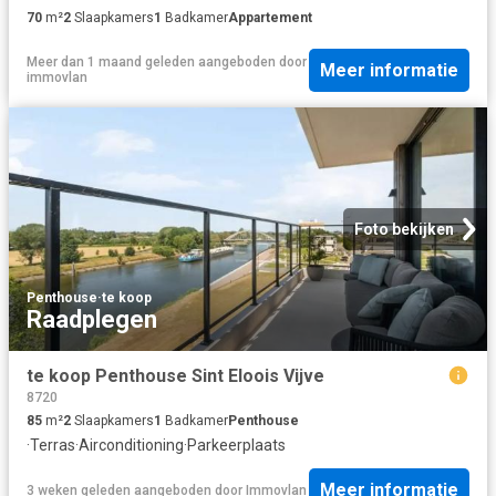
70
m²
2
Slaapkamers
1
Badkamer
Appartement
Meer dan 1 maand geleden
aangeboden door
Meer informatie
immovlan
Foto bekijken
Penthouse
·
te koop
Raadplegen
te koop Penthouse Sint Eloois Vijve
8720
85
m²
2
Slaapkamers
1
Badkamer
Penthouse
·
Terras
·
Airconditioning
·
Parkeerplaats
Meer informatie
3 weken geleden
aangeboden door
Immovlan