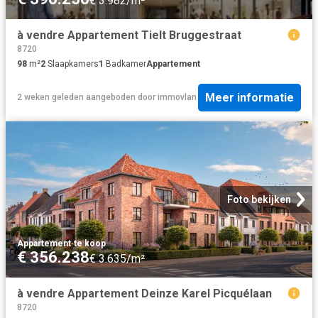
€ 3.982/m²
à vendre Appartement Tielt Bruggestraat
8720
98
m²
2
Slaapkamers
1
Badkamer
Appartement
Meer informatie
2 weken geleden
aangeboden door
immovlan
Foto bekijken
Appartement
·
te koop
€ 356.238
€ 3.635/m²
à vendre Appartement Deinze Karel Picquélaan
8720