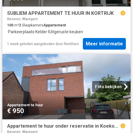
SUBLIEM APPARTEMENT TE HUUR IN KORTRIJK
Beveren, Waregem
100
m²
2
Slaapkamers
Appartement
·
Parkeerplaats
·
Kelder
·
IUitgeruste keuken
Meer informatie
1 week geleden
aangeboden door
Renthero
Foto bekijken
Appartement
·
te huur
€ 950
Appartement te huur onder reservatie in Koekoekstraat 88, 8793 Waregem | Immo Roba | Immo Roba
Beveren, Waregem