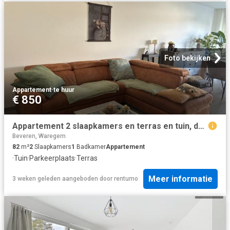
Foto bekijken
Appartement
·
te huur
€ 850
Appartement 2 slaapkamers en terras en tuin, dubbele garage
Beveren, Waregem
82
m²
2
Slaapkamers
1
Badkamer
Appartement
·
Tuin
·
Parkeerplaats
·
Terras
Meer informatie
3 weken geleden
aangeboden door
rentumo