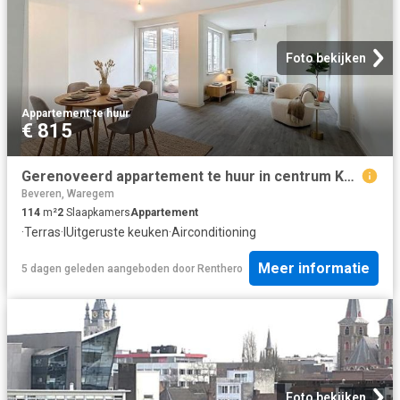
Foto bekijken
Appartement
·
te huur
€ 815
Gerenoveerd appartement te huur in centrum Kortrijk!
Beveren, Waregem
114
m²
2
Slaapkamers
Appartement
·
Terras
·
IUitgeruste keuken
·
Airconditioning
Meer informatie
5 dagen geleden
aangeboden door
Renthero
Foto bekijken