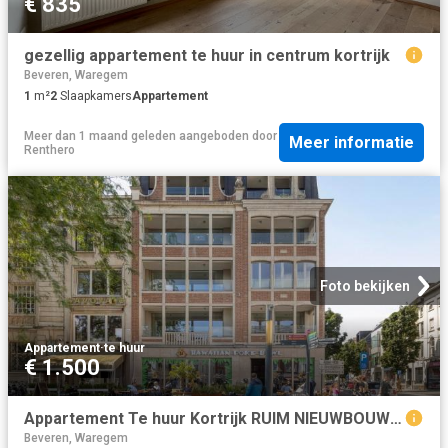
€ 835
gezellig appartement te huur in centrum kortrijk
Beveren, Waregem
1
m²
2
Slaapkamers
Appartement
Meer dan 1 maand geleden
aangeboden door
Meer informatie
Renthero
Foto bekijken
Appartement
·
te huur
€ 1.500
Appartement Te huur Kortrijk RUIM NIEUWBOUW APPARTEMENT OP TOPLOCATIE
Beveren, Waregem