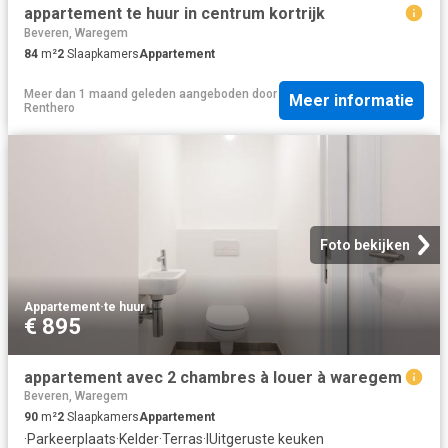
appartement te huur in centrum kortrijk
Beveren, Waregem
84
m²
2
Slaapkamers
Appartement
Meer dan 1 maand geleden
aangeboden door
Meer informatie
Renthero
Foto bekijken
Appartement
·
te huur
€ 895
appartement avec 2 chambres à louer à waregem
Beveren, Waregem
90
m²
2
Slaapkamers
Appartement
·
Parkeerplaats
·
Kelder
·
Terras
·
IUitgeruste keuken