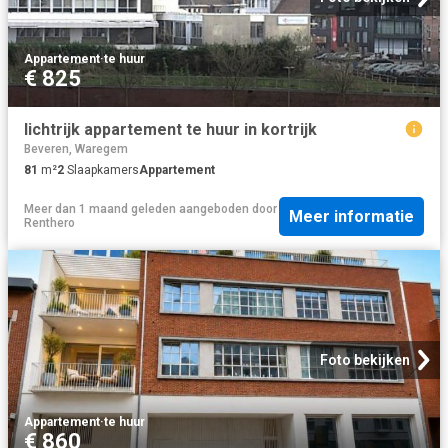
Appartement
·
te huur
€ 825
lichtrijk appartement te huur in kortrijk
Beveren, Waregem
81
m²
2
Slaapkamers
Appartement
Meer dan 1 maand geleden
aangeboden door
Meer informatie
Renthero
Foto bekijken
Appartement
·
te huur
€ 860