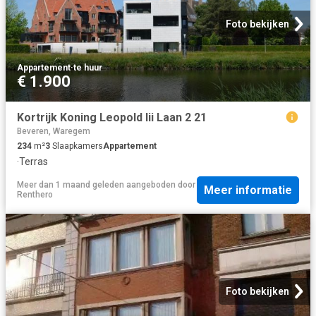
Foto bekijken
Appartement
·
te huur
€ 1.900
Kortrijk Koning Leopold Iii Laan 2 21
Beveren, Waregem
234
m²
3
Slaapkamers
Appartement
·
Terras
Meer dan 1 maand geleden
aangeboden door
Meer informatie
Renthero
Foto bekijken