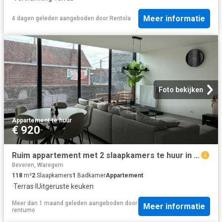
Meer informatie
4 dagen geleden
aangeboden door
Rentola
Foto bekijken
Appartement
·
te huur
€ 920
Ruim appartement met 2 slaapkamers te huur in Beveren Leie
Beveren, Waregem
118
m²
2
Slaapkamers
1
Badkamer
Appartement
·
Terras
·
IUitgeruste keuken
Meer dan 1 maand geleden
aangeboden door
Meer informatie
rentumo