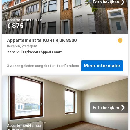
Foto bekijken
Appartement
·
te huur
€ 875
Appartement te KORTRIJK 8500
Beveren, Waregem
77
m²
2
Slaapkamers
Appartement
Meer informatie
3 weken geleden
aangeboden door
Renthero
Foto bekijken
Appartement
·
te huur