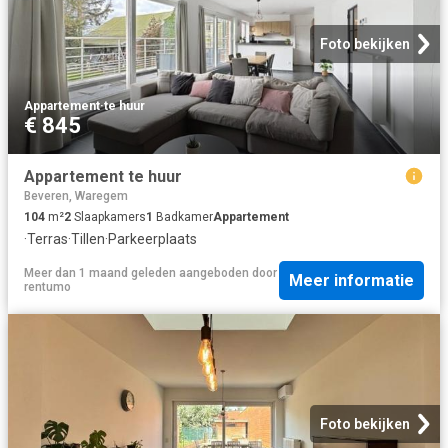
Foto bekijken
Appartement
·
te huur
€ 845
Appartement te huur
Beveren, Waregem
104
m²
2
Slaapkamers
1
Badkamer
Appartement
·
Terras
·
Tillen
·
Parkeerplaats
Meer dan 1 maand geleden
aangeboden door
Meer informatie
rentumo
Foto bekijken