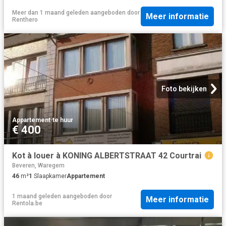
Meer dan 1 maand geleden
aangeboden door
Meer informatie
Renthero
Foto bekijken
Appartement
·
te huur
€ 400
Kot à louer à KONING ALBERTSTRAAT 42 Courtrai
Beveren, Waregem
46
m²
1
Slaapkamer
Appartement
1 maand geleden
aangeboden door
Meer informatie
Rentola.be