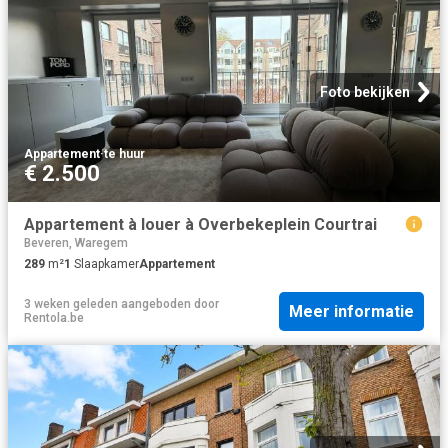
Foto bekijken
Appartement
·
te huur
€ 2.500
Appartement à louer à Overbekeplein Courtrai
Beveren, Waregem
289
m²
1
Slaapkamer
Appartement
3 weken geleden
aangeboden door
Meer informatie
Rentola.be