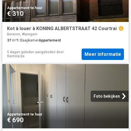
Appartement
·
te huur
€ 310
Kot à louer à KONING ALBERTSTRAAT 42 Courtrai
Beveren, Waregem
37
m²
1
Slaapkamer
Appartement
5 dagen geleden
aangeboden door
Meer informatie
Rentola.be
Foto bekijken
Appartement
·
te huur
€ 690