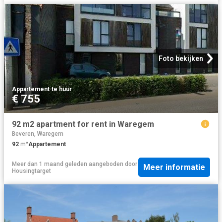
Foto bekijken
Appartement
·
te huur
€ 755
92 m2 apartment for rent in Waregem
Beveren, Waregem
92
m²
Appartement
Meer dan 1 maand geleden
aangeboden door
Meer informatie
Housingtarget