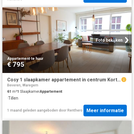
Foto bekijken
Appartement
·
te huur
€ 795
Cosy 1 slaapkamer appartement in centrum Kortrijk
Beveren, Waregem
61
m²
1
Slaapkamer
Appartement
·
Tillen
Meer informatie
1 maand geleden
aangeboden door
Renthero