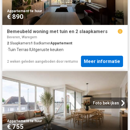
Appartement
·
te huur
€ 890
Bemeubeld woning met tuin en 2 slaapkamers
Beveren, Waregem
2
Slaapkamers
1
Badkamer
Appartement
·
Tuin
·
Terras
·
IUitgeruste keuken
Meer informatie
2 weken geleden
aangeboden door
rentumo
Foto bekijken
Appartement
·
te huur
€ 755