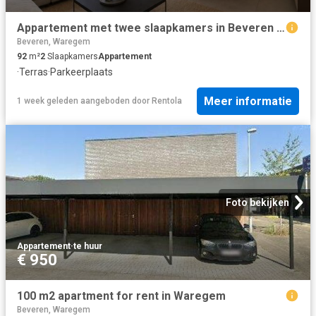
Appartement met twee slaapkamers in Beveren Leie
Beveren, Waregem
92
m²
2
Slaapkamers
Appartement
·
Terras
·
Parkeerplaats
Meer informatie
1 week geleden
aangeboden door
Rentola
Foto bekijken
Appartement
·
te huur
€ 950
100 m2 apartment for rent in Waregem
Beveren, Waregem