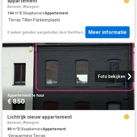
appartement
Beveren, Waregem
104
m²
2
Slaapkamers
Appartement
·
Terras
·
Tillen
·
Parkeerplaats
Meer informatie
0 weken geleden
aangeboden door
Renthero
Foto bekijken
Appartement
·
te huur
€ 850
Lichtrijk nieuw appartement
Beveren, Waregem
80
m²
2
Slaapkamers
Appartement
·
Verwarming
·
Terras