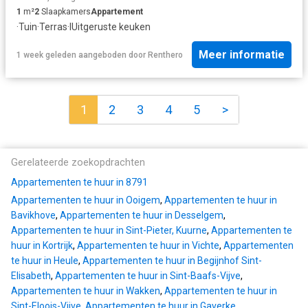
1
m²
2
Slaapkamers
Appartement
·
Tuin
·
Terras
·
IUitgeruste keuken
Meer informatie
1 week geleden
aangeboden door
Renthero
1
2
3
4
5
>
Gerelateerde zoekopdrachten
Appartementen te huur in 8791
Appartementen te huur in Ooigem
,
Appartementen te huur in
Bavikhove
,
Appartementen te huur in Desselgem
,
Appartementen te huur in Sint-Pieter, Kuurne
,
Appartementen te
huur in Kortrijk
,
Appartementen te huur in Vichte
,
Appartementen
te huur in Heule
,
Appartementen te huur in Begijnhof Sint-
Elisabeth
,
Appartementen te huur in Sint-Baafs-Vijve
,
Appartementen te huur in Wakken
,
Appartementen te huur in
Sint-Eloois-Vijve
,
Appartementen te huur in Gaverke
,