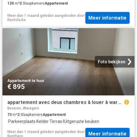
120
m²
2
Slaapkamers
Appartement
Meer dan 1 maand geleden
aangeboden door
Meer informatie
Rentola.be
Foto bekijken
Appartement
·
te huur
€ 895
appartement avec deux chambres à louer à waregem
Beveren, Waregem
73
m²
2
Slaapkamers
Appartement
·
Parkeerplaats
·
Kelder
·
Terras
·
IUitgeruste keuken
Meer dan 1 maand geleden
aangeboden door
Meer informatie
Renthero