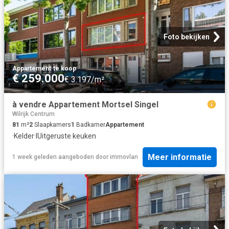
Foto bekijken
Appartement
·
te koop
€ 259.000
€ 3.197/m²
à vendre Appartement Mortsel Singel
Wilrijk Centrum
81
m²
2
Slaapkamers
1
Badkamer
Appartement
·
Kelder
·
IUitgeruste keuken
Meer informatie
1 week geleden
aangeboden door
immovlan