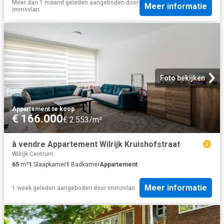
Meer dan 1 maand geleden
aangeboden door
Meer informatie
immovlan
Foto bekijken
Appartement
·
te koop
€ 166.000
€ 2.553/m²
à vendre Appartement Wilrijk Kruishofstraat
Wilrijk Centrum
65
m²
1
Slaapkamer
1
Badkamer
Appartement
Meer informatie
1 week geleden
aangeboden door
immovlan