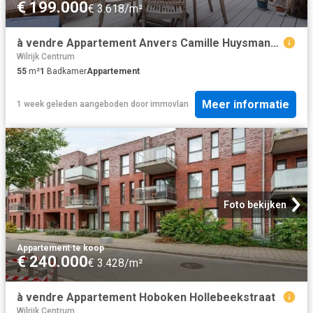
€ 199.000
€ 3.618/m²
à vendre Appartement Anvers Camille Huysmanslaan
Wilrijk Centrum
55
m²
1
Badkamer
Appartement
Meer informatie
1 week geleden
aangeboden door
immovlan
Foto bekijken
Appartement
·
te koop
€ 240.000
€ 3.428/m²
à vendre Appartement Hoboken Hollebeekstraat
Wilrijk Centrum