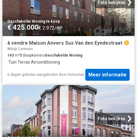
Foto bekijken
Geschakelde Woning
·
te koop
€ 425.000
€ 2.972/m²
à vendre Maison Anvers Sus Van den Eyndestraat
Wilrijk Centrum
143
m²
3
Slaapkamers
Geschakelde Woning
·
Tuin
·
Terras
·
Airconditioning
Meer informatie
6 dagen geleden
aangeboden door
immovlan
Foto bekijken