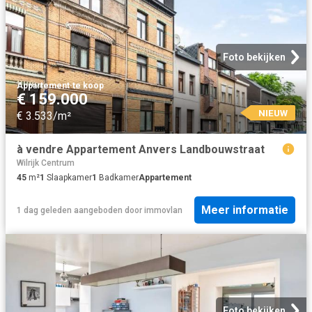
Foto bekijken
Appartement
·
te koop
€ 159.000
NIEUW
€ 3.533/m²
à vendre Appartement Anvers Landbouwstraat
Wilrijk Centrum
45
m²
1
Slaapkamer
1
Badkamer
Appartement
Meer informatie
1 dag geleden
aangeboden door
immovlan
Foto bekijken