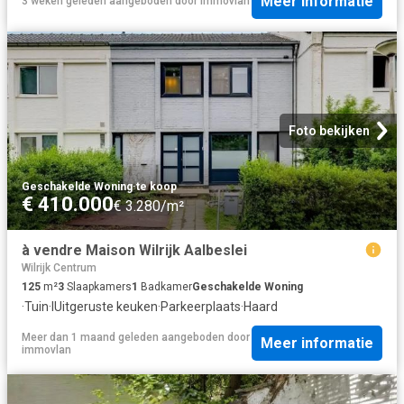
Meer informatie
3 weken geleden
aangeboden door
immovlan
Foto bekijken
Geschakelde Woning
·
te koop
€ 410.000
€ 3.280/m²
à vendre Maison Wilrijk Aalbeslei
Wilrijk Centrum
125
m²
3
Slaapkamers
1
Badkamer
Geschakelde Woning
·
Tuin
·
IUitgeruste keuken
·
Parkeerplaats
·
Haard
Meer dan 1 maand geleden
aangeboden door
Meer informatie
immovlan