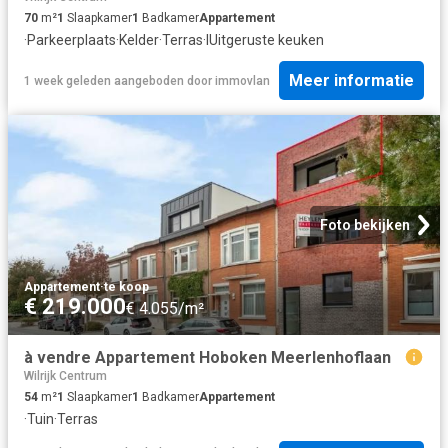
70
m²
1
Slaapkamer
1
Badkamer
Appartement
·
Parkeerplaats
·
Kelder
·
Terras
·
IUitgeruste keuken
Meer informatie
1 week geleden
aangeboden door
immovlan
Foto bekijken
Appartement
·
te koop
€ 219.000
€ 4.055/m²
à vendre Appartement Hoboken Meerlenhoflaan
Wilrijk Centrum
54
m²
1
Slaapkamer
1
Badkamer
Appartement
·
Tuin
·
Terras