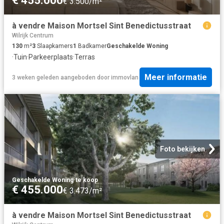
€ 455.000
€ 3.500/m²
à vendre Maison Mortsel Sint Benedictusstraat
Wilrijk Centrum
130
m²
3
Slaapkamers
1
Badkamer
Geschakelde Woning
·
Tuin
·
Parkeerplaats
·
Terras
Meer informatie
3 weken geleden
aangeboden door
immovlan
Foto bekijken
Geschakelde Woning
·
te koop
€ 455.000
€ 3.473/m²
à vendre Maison Mortsel Sint Benedictusstraat