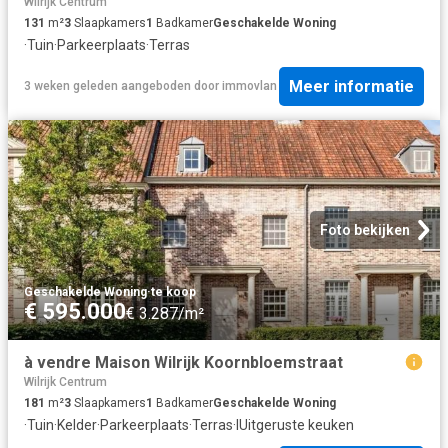
Wilrijk Centrum
131
m²
3
Slaapkamers
1
Badkamer
Geschakelde Woning
·
Tuin
·
Parkeerplaats
·
Terras
Meer informatie
3 weken geleden
aangeboden door
immovlan
Foto bekijken
Geschakelde Woning
·
te koop
€ 595.000
€ 3.287/m²
à vendre Maison Wilrijk Koornbloemstraat
Wilrijk Centrum
181
m²
3
Slaapkamers
1
Badkamer
Geschakelde Woning
·
Tuin
·
Kelder
·
Parkeerplaats
·
Terras
·
IUitgeruste keuken