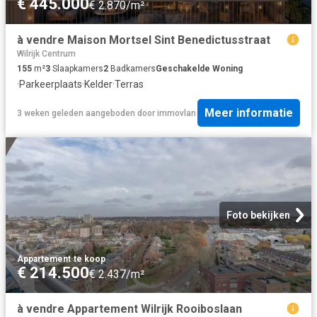
€ 445.000
€ 2.870/m²
à vendre Maison Mortsel Sint Benedictusstraat
Wilrijk Centrum
155
m²
3
Slaapkamers
2
Badkamers
Geschakelde Woning
·
Parkeerplaats
·
Kelder
·
Terras
Meer informatie
3 weken geleden
aangeboden door
immovlan
Foto bekijken
Appartement
·
te koop
€ 214.500
€ 2.437/m²
à vendre Appartement Wilrijk Rooiboslaan