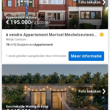
Foto bekijken
Appartement
·
te koop
€ 195.000
€ 2.500/m²
à vendre Appartement Mortsel Mechelsesteenweg
Wilrijk Centrum
78
m²
2
Slaapkamers
Appartement
Meer informatie
1 week geleden
aangeboden door
immovlan
Foto bekijken
Geschakelde Woning
·
te koop