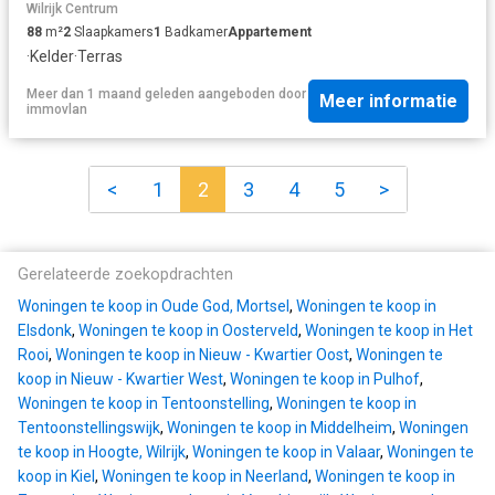
Wilrijk Centrum
88
m²
2
Slaapkamers
1
Badkamer
Appartement
·
Kelder
·
Terras
Meer dan 1 maand geleden
aangeboden door
Meer informatie
immovlan
<
1
2
3
4
5
>
Gerelateerde zoekopdrachten
Woningen te koop in Oude God, Mortsel
,
Woningen te koop in
Elsdonk
,
Woningen te koop in Oosterveld
,
Woningen te koop in Het
Rooi
,
Woningen te koop in Nieuw - Kwartier Oost
,
Woningen te
koop in Nieuw - Kwartier West
,
Woningen te koop in Pulhof
,
Woningen te koop in Tentoonstelling
,
Woningen te koop in
Tentoonstellingswijk
,
Woningen te koop in Middelheim
,
Woningen
te koop in Hoogte, Wilrijk
,
Woningen te koop in Valaar
,
Woningen te
koop in Kiel
,
Woningen te koop in Neerland
,
Woningen te koop in