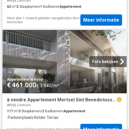
Wilrijk Centrum
62
m²
2
Slaapkamers
1
Badkamer
Appartement
Meer dan 1 maand geleden
aangeboden door
Meer informatie
immovlan
Foto bekijken
Appartement
·
te koop
€ 461.000
€ 3.940/m²
à vendre Appartement Mortsel Sint Benedictusstraat
Wilrijk Centrum
117
m²
3
Slaapkamers
2
Badkamers
Appartement
·
Parkeerplaats
·
Kelder
·
Terras