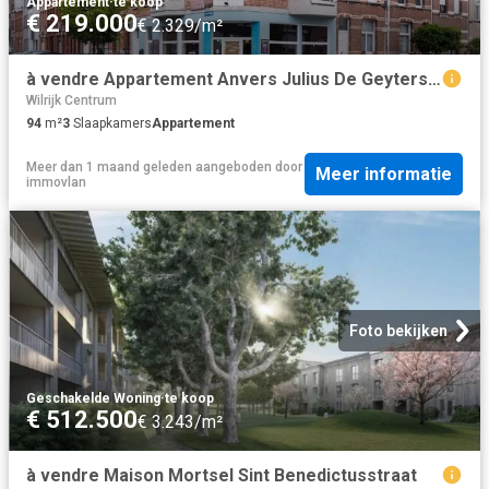
Appartement
·
te koop
€ 219.000
€ 2.329/m²
à vendre Appartement Anvers Julius De Geyterstraat
Wilrijk Centrum
94
m²
3
Slaapkamers
Appartement
Meer dan 1 maand geleden
aangeboden door
Meer informatie
immovlan
Foto bekijken
Geschakelde Woning
·
te koop
€ 512.500
€ 3.243/m²
à vendre Maison Mortsel Sint Benedictusstraat