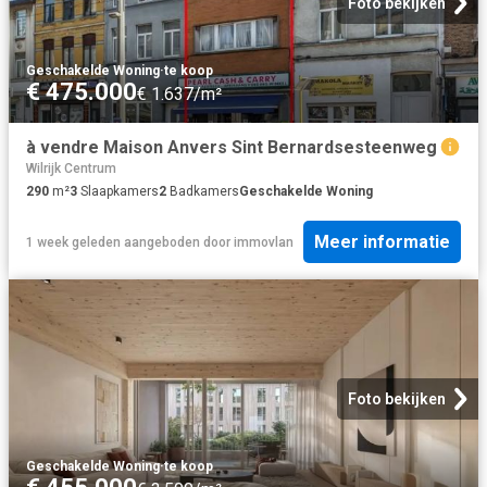
Foto bekijken
Geschakelde Woning
·
te koop
€ 475.000
€ 1.637/m²
à vendre Maison Anvers Sint Bernardsesteenweg
Wilrijk Centrum
290
m²
3
Slaapkamers
2
Badkamers
Geschakelde Woning
Meer informatie
1 week geleden
aangeboden door
immovlan
Foto bekijken
Geschakelde Woning
·
te koop