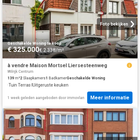
Foto bekijken
Geschakelde Woning
·
te koop
€ 325.000
€ 2.338/m²
à vendre Maison Mortsel Liersesteenweg
Wilrijk Centrum
139
m²
2
Slaapkamers
1
Badkamer
Geschakelde Woning
·
Tuin
·
Terras
·
IUitgeruste keuken
Meer informatie
1 week geleden
aangeboden door
immovlan