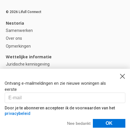
© 2026 Lifull Connect
Nestoria
Samenwerken
Over ons
Opmerkingen
Wettelijke informatie
Juridische kennisgeving
Privacybeleid
Cookie-beleid
Ontvang e-mailmeldingen en zie nieuwe woningen als
Cookie instellingen
eerste
Help
Vragen
Door je te abonneren accepteer ik de voorwaarden van het
privacybeleid
Onze partners
Filters
OK
Nee bedankt