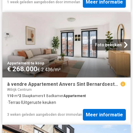
Meer informatie
1 week geleden
aangeboden door
immovlan
Foto bekijken
Appartement
·
te koop
€ 268.000
€ 2.436/m²
à vendre Appartement Anvers Sint Bernardsesteenweg
Wilrijk Centrum
110
m²
2
Slaapkamers
1
Badkamer
Appartement
·
Terras
·
IUitgeruste keuken
Meer informatie
3 weken geleden
aangeboden door
immovlan