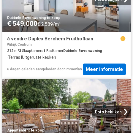
Dubbele Bovenwoning
·
te koop
€ 549.000
€ 2.589/m²
à vendre Duplex Berchem Fruithoflaan
Wilrijk Centrum
212
m²
3
Slaapkamers
1
Badkamer
Dubbele Bovenwoning
·
Terras
·
IUitgeruste keuken
Meer informatie
6 dagen geleden
aangeboden door
immovlan
Foto bekijken
Appartement
·
te koop