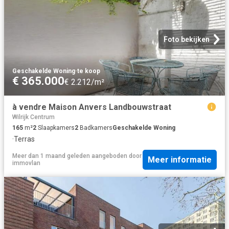
Foto bekijken
Geschakelde Woning
·
te koop
€ 365.000
€ 2.212/m²
à vendre Maison Anvers Landbouwstraat
Wilrijk Centrum
165
m²
2
Slaapkamers
2
Badkamers
Geschakelde Woning
·
Terras
Meer dan 1 maand geleden
aangeboden door
Meer informatie
immovlan