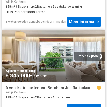
Wilrijk Centrum
158
m²
3
Slaapkamers
2
Badkamers
Geschakelde Woning
·
Tuin
·
Parkeerplaats
·
Terras
Meer informatie
3 weken geleden
aangeboden door
immovlan
Foto bekijken
Appartement
·
te koop
€ 345.000
€ 2.899/m²
à vendre Appartement Berchem Jos Ratinckxstraat
Wilrijk Centrum
119
m²
2
Slaapkamers
2
Badkamers
Appartement