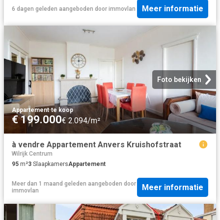
Meer informatie
6 dagen geleden
aangeboden door
immovlan
Foto bekijken
Appartement
·
te koop
€ 199.000
€ 2.094/m²
à vendre Appartement Anvers Kruishofstraat
Wilrijk Centrum
95
m²
3
Slaapkamers
Appartement
Meer dan 1 maand geleden
aangeboden door
Meer informatie
immovlan