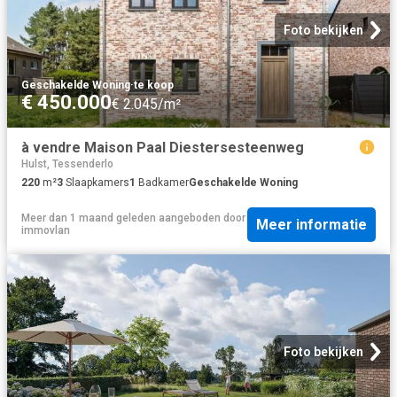
Foto bekijken
Geschakelde Woning
·
te koop
€ 450.000
€ 2.045/m²
à vendre Maison Paal Diestersesteenweg
Hulst, Tessenderlo
220
m²
3
Slaapkamers
1
Badkamer
Geschakelde Woning
Meer dan 1 maand geleden
aangeboden door
Meer informatie
immovlan
Foto bekijken