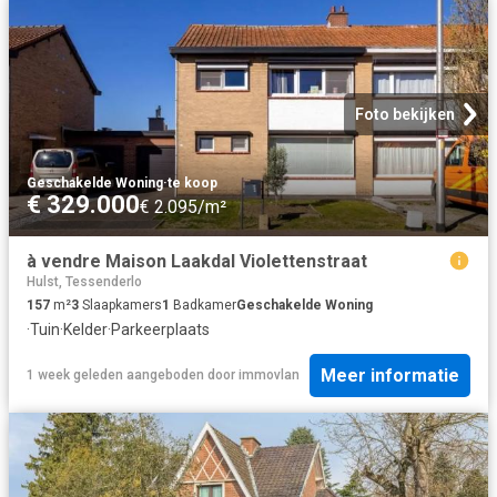
Foto bekijken
Geschakelde Woning
·
te koop
€ 329.000
€ 2.095/m²
à vendre Maison Laakdal Violettenstraat
Hulst, Tessenderlo
157
m²
3
Slaapkamers
1
Badkamer
Geschakelde Woning
·
Tuin
·
Kelder
·
Parkeerplaats
Meer informatie
1 week geleden
aangeboden door
immovlan