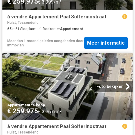
€ 259.975
€ 3.999/m²
à vendre Appartement Paal Solferinostraat
Hulst, Tessenderlo
65
m²
1
Slaapkamer
1
Badkamer
Appartement
Meer dan 1 maand geleden
aangeboden door
Meer informatie
immovlan
Foto bekijken
Appartement
·
te koop
€ 259.975
€ 3.767/m²
à vendre Appartement Paal Solferinostraat
Hulst, Tessenderlo