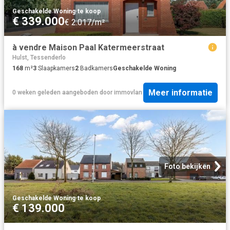
Geschakelde Woning
·
te koop
€ 339.000
€ 2.017/m²
à vendre Maison Paal Katermeerstraat
Hulst, Tessenderlo
168
m²
3
Slaapkamers
2
Badkamers
Geschakelde Woning
Meer informatie
0 weken geleden
aangeboden door
immovlan
Foto bekijken
Geschakelde Woning
·
te koop
€ 139.000