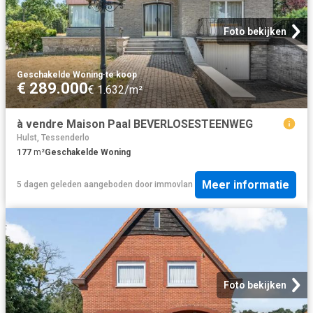
Foto bekijken
Geschakelde Woning
·
te koop
€ 289.000
€ 1.632/m²
à vendre Maison Paal BEVERLOSESTEENWEG
Hulst, Tessenderlo
177
m²
Geschakelde Woning
Meer informatie
5 dagen geleden
aangeboden door
immovlan
Foto bekijken