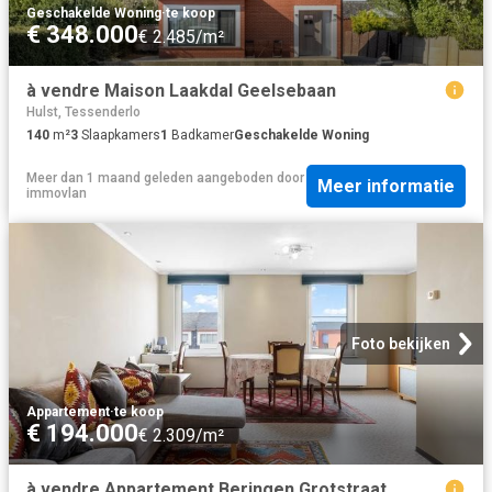
Geschakelde Woning
·
te koop
€ 348.000
€ 2.485/m²
à vendre Maison Laakdal Geelsebaan
Hulst, Tessenderlo
140
m²
3
Slaapkamers
1
Badkamer
Geschakelde Woning
Meer dan 1 maand geleden
aangeboden door
Meer informatie
immovlan
Foto bekijken
Appartement
·
te koop
€ 194.000
€ 2.309/m²
à vendre Appartement Beringen Grotstraat