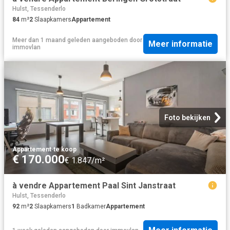
Hulst, Tessenderlo
84
m²
2
Slaapkamers
Appartement
Meer dan 1 maand geleden
aangeboden door
Meer informatie
immovlan
Foto bekijken
Appartement
·
te koop
€ 170.000
€ 1.847/m²
à vendre Appartement Paal Sint Janstraat
Hulst, Tessenderlo
92
m²
2
Slaapkamers
1
Badkamer
Appartement