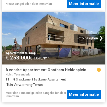
Meer informatie
Nieuw
aangeboden door
immovlan
Foto bekijken
Appartement
·
te koop
€ 253.000
€ 3.048/m²
à vendre Appartement Oostham Heldenplein
Hulst, Tessenderlo
83
m²
1
Slaapkamer
1
Badkamer
Appartement
·
Tuin
·
Verwarming
·
Terras
Meer dan 1 maand geleden
aangeboden door
Meer informatie
immovlan