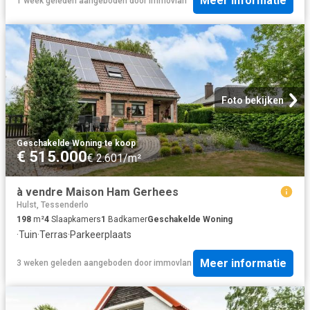
Meer informatie
1 week geleden
aangeboden door
immovlan
Foto bekijken
Geschakelde Woning
·
te koop
€ 515.000
€ 2.601/m²
à vendre Maison Ham Gerhees
Hulst, Tessenderlo
198
m²
4
Slaapkamers
1
Badkamer
Geschakelde Woning
·
Tuin
·
Terras
·
Parkeerplaats
Meer informatie
3 weken geleden
aangeboden door
immovlan