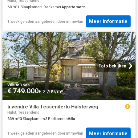
Hulst, Tessenderlo
60
m²
1
Slaapkamer
1
Badkamer
Appartement
Meer informatie
1 week geleden
aangeboden door
immovlan
Foto bekijken
Villa
·
te koop
€ 749.000
€ 2.209/m²
à vendre Villa Tessenderlo Hulsterweg
Hulst, Tessenderlo
339
m²
3
Slaapkamers
2
Badkamers
Villa
Meer informatie
1 week geleden
aangeboden door
immovlan