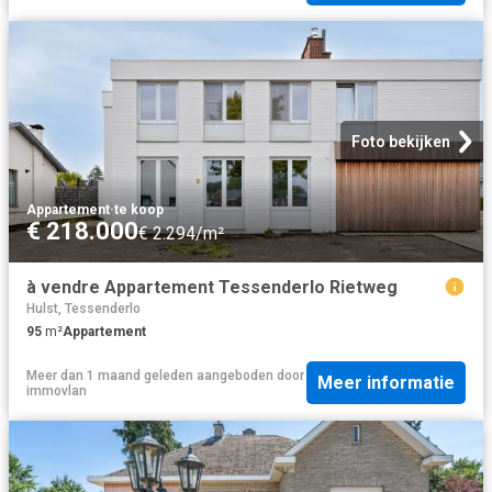
Foto bekijken
Appartement
·
te koop
€ 218.000
€ 2.294/m²
à vendre Appartement Tessenderlo Rietweg
Hulst, Tessenderlo
95
m²
Appartement
Meer dan 1 maand geleden
aangeboden door
Meer informatie
immovlan