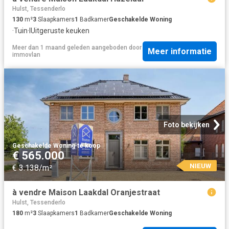
Hulst, Tessenderlo
130
m²
3
Slaapkamers
1
Badkamer
Geschakelde Woning
·
Tuin
·
IUitgeruste keuken
Meer dan 1 maand geleden
aangeboden door
Meer informatie
immovlan
Foto bekijken
Geschakelde Woning
·
te koop
€ 565.000
NIEUW
€ 3.138/m²
à vendre Maison Laakdal Oranjestraat
Hulst, Tessenderlo
180
m²
3
Slaapkamers
1
Badkamer
Geschakelde Woning