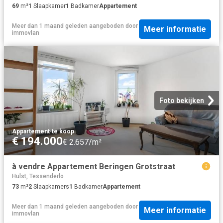
69
m²
1
Slaapkamer
1
Badkamer
Appartement
Meer dan 1 maand geleden
aangeboden door
Meer informatie
immovlan
Foto bekijken
Appartement
·
te koop
€ 194.000
€ 2.657/m²
à vendre Appartement Beringen Grotstraat
Hulst, Tessenderlo
73
m²
2
Slaapkamers
1
Badkamer
Appartement
Meer dan 1 maand geleden
aangeboden door
Meer informatie
immovlan