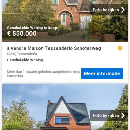
Foto bekijken
Geschakelde Woning
·
te koop
€ 550.000
à vendre Maison Tessenderlo Schoterweg
Hulst, Tessenderlo
Geschakelde Woning
Meer dan 1 maand geleden
aangeboden door
Meer informatie
immovlan
Foto bekijken