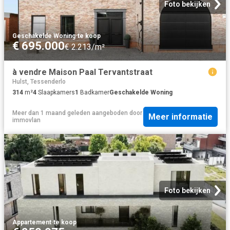
Foto bekijken
Geschakelde Woning
·
te koop
€ 695.000
€ 2.213/m²
à vendre Maison Paal Tervantstraat
Hulst, Tessenderlo
314
m²
4
Slaapkamers
1
Badkamer
Geschakelde Woning
Meer dan 1 maand geleden
aangeboden door
Meer informatie
immovlan
Foto bekijken
Appartement
·
te koop