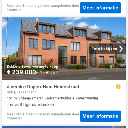
Meer dan 1 maand geleden
aangeboden door
Meer informatie
immovlan
Foto bekijken
Dubbele Bovenwoning
·
te koop
€ 239.000
€ 1.582/m²
à vendre Duplex Ham Heidestraat
Hulst, Tessenderlo
151
m²
3
Slaapkamers
1
Badkamer
Dubbele Bovenwoning
·
Terras
·
IUitgeruste keuken
Meer dan 1 maand geleden
aangeboden door
Meer informatie
immovlan