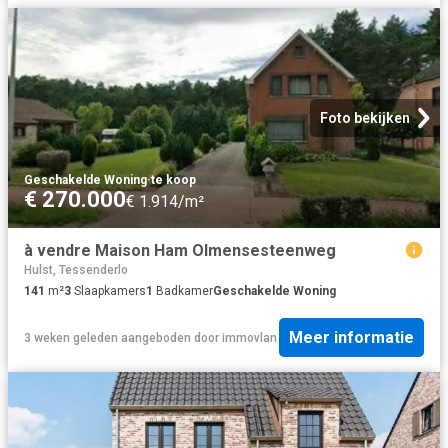
Foto bekijken
Geschakelde Woning
·
te koop
€ 270.000
€ 1.914/m²
à vendre Maison Ham Olmensesteenweg
Hulst, Tessenderlo
141
m²
3
Slaapkamers
1
Badkamer
Geschakelde Woning
Meer informatie
3 weken geleden
aangeboden door
immovlan