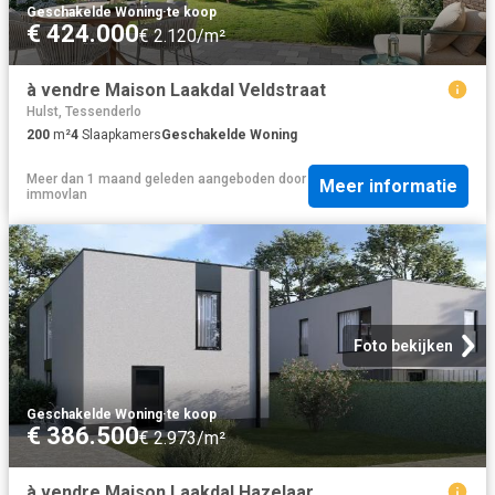
Geschakelde Woning
·
te koop
€ 424.000
€ 2.120/m²
à vendre Maison Laakdal Veldstraat
Hulst, Tessenderlo
200
m²
4
Slaapkamers
Geschakelde Woning
Meer dan 1 maand geleden
aangeboden door
Meer informatie
immovlan
Foto bekijken
Geschakelde Woning
·
te koop
€ 386.500
€ 2.973/m²
à vendre Maison Laakdal Hazelaar