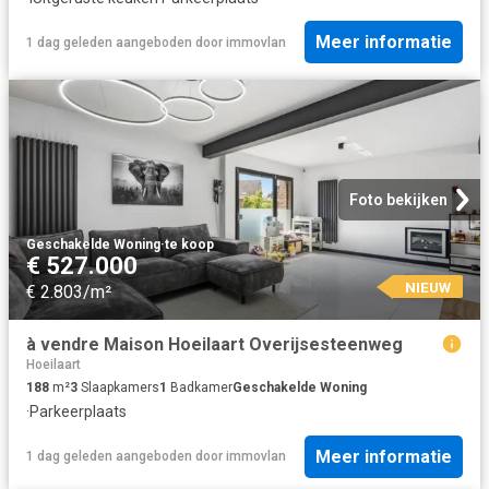
Meer informatie
1 dag geleden
aangeboden door
immovlan
Foto bekijken
Geschakelde Woning
·
te koop
€ 527.000
NIEUW
€ 2.803/m²
à vendre Maison Hoeilaart Overijsesteenweg
Hoeilaart
188
m²
3
Slaapkamers
1
Badkamer
Geschakelde Woning
·
Parkeerplaats
Meer informatie
1 dag geleden
aangeboden door
immovlan