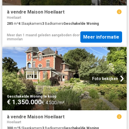
à vendre Maison Hoeilaart
Hoeilaart
285
m²
4
Slaapkamers
3
Badkamers
Geschakelde Woning
Meer dan 1 maand geleden
aangeboden door
Meer informatie
immovlan
Foto bekijken
Geschakelde Woning
·
te koop
€ 1.350.000
€ 4.500/m²
à vendre Maison Hoeilaart
Hoeilaart
300
m²
5
Slaapkamers
3
Badkamers
Geschakelde Woning