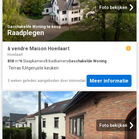
Foto bekijken
Geschakelde Woning
·
te koop
Raadplegen
à vendre Maison Hoeilaart
Hoeilaart
858
m²
6
Slaapkamers
5
Badkamers
Geschakelde Woning
·
Terras
·
IUitgeruste keuken
Meer informatie
3 weken geleden
aangeboden door
immovlan
Foto bekijken