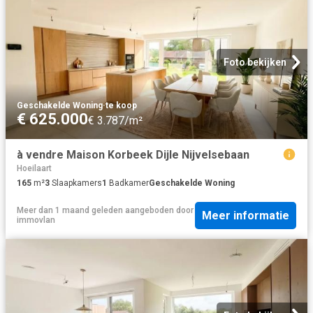
Foto bekijken
Geschakelde Woning
·
te koop
€ 625.000
€ 3.787/m²
à vendre Maison Korbeek Dijle Nijvelsebaan
Hoeilaart
165
m²
3
Slaapkamers
1
Badkamer
Geschakelde Woning
Meer dan 1 maand geleden
aangeboden door
Meer informatie
immovlan