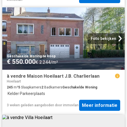
Foto bekijken
Geschakelde Woning
·
te koop
€ 550.000
€ 2.244/m²
à vendre Maison Hoeilaart J.B. Charlierlaan
Hoeilaart
245
m²
5
Slaapkamers
2
Badkamers
Geschakelde Woning
·
Kelder
·
Parkeerplaats
Meer informatie
3 weken geleden
aangeboden door
immovlan