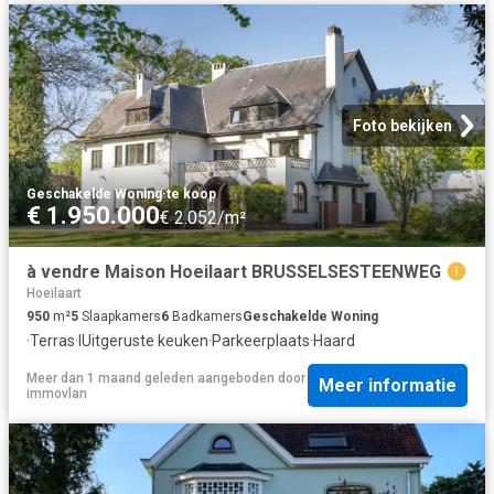
Foto bekijken
Geschakelde Woning
·
te koop
€ 1.950.000
€ 2.052/m²
à vendre Maison Hoeilaart BRUSSELSESTEENWEG
Hoeilaart
950
m²
5
Slaapkamers
6
Badkamers
Geschakelde Woning
·
Terras
·
IUitgeruste keuken
·
Parkeerplaats
·
Haard
Meer dan 1 maand geleden
aangeboden door
Meer informatie
immovlan