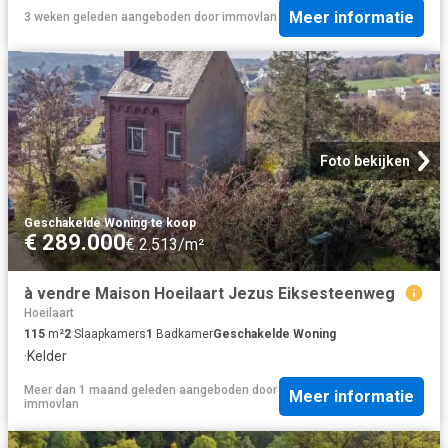
Meer informatie
3 weken geleden
aangeboden door
immovlan
Foto bekijken
Geschakelde Woning
·
te koop
€ 289.000
€ 2.513/m²
à vendre Maison Hoeilaart Jezus Eiksesteenweg
Hoeilaart
115
m²
2
Slaapkamers
1
Badkamer
Geschakelde Woning
·
Kelder
Meer dan 1 maand geleden
aangeboden door
Meer informatie
immovlan