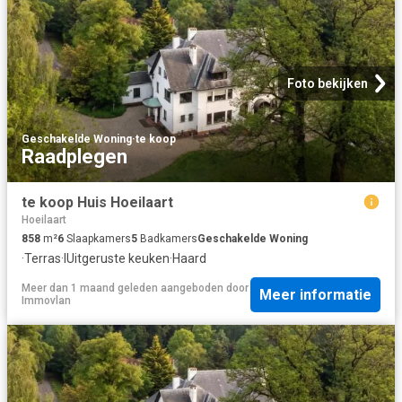
Foto bekijken
Geschakelde Woning
·
te koop
Raadplegen
te koop Huis Hoeilaart
Hoeilaart
858
m²
6
Slaapkamers
5
Badkamers
Geschakelde Woning
·
Terras
·
IUitgeruste keuken
·
Haard
Meer dan 1 maand geleden
aangeboden door
Meer informatie
Immovlan