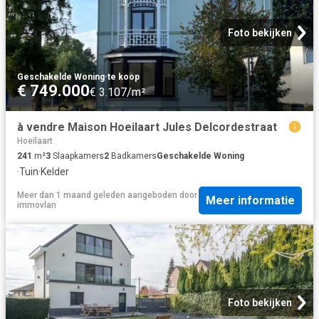
Foto bekijken
Geschakelde Woning
·
te koop
€ 749.000
€ 3.107/m²
à vendre Maison Hoeilaart Jules Delcordestraat
Hoeilaart
241
m²
3
Slaapkamers
2
Badkamers
Geschakelde Woning
·
Tuin
·
Kelder
Meer dan 1 maand geleden
aangeboden door
Meer informatie
immovlan
Foto bekijken