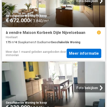
Foto bekijken
Geschakelde Woning
·
te koop
€ 672.000
€ 3.840/m²
à vendre Maison Korbeek Dijle Nijvelsebaan
Hoeilaart
175
m²
4
Slaapkamers
1
Badkamer
Geschakelde Woning
Meer dan 1 maand geleden
aangeboden door
Meer informatie
immovlan
Foto bekijken
Geschakelde Woning
·
te koop