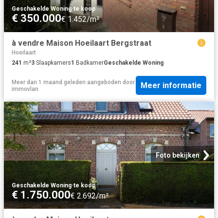
Geschakelde Woning
·
te koop
€ 350.000
€ 1.452/m²
à vendre Maison Hoeilaart Bergstraat
Hoeilaart
241
m²
3
Slaapkamers
1
Badkamer
Geschakelde Woning
Meer dan 1 maand geleden
aangeboden door
Meer informatie
immovlan
Foto bekijken
Geschakelde Woning
·
te koop
€ 1.750.000
€ 2.692/m²