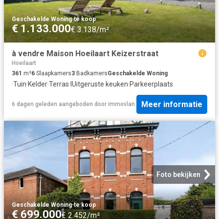
Geschakelde Woning
·
te koop
€ 1.133.000
€ 3.138/m²
à vendre Maison Hoeilaart Keizerstraat
Hoeilaart
361
m²
6
Slaapkamers
3
Badkamers
Geschakelde Woning
·
Tuin
·
Kelder
·
Terras
·
IUitgeruste keuken
·
Parkeerplaats
Meer informatie
6 dagen geleden
aangeboden door
immovlan
Foto bekijken
Geschakelde Woning
·
te koop
€ 699.000
€ 2.452/m²