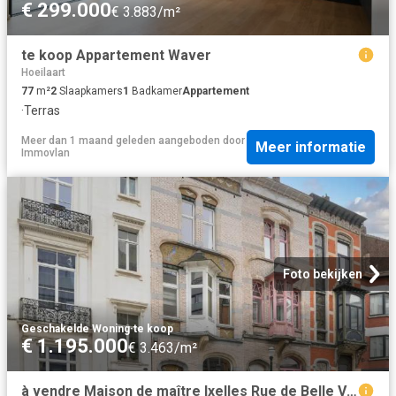
€ 299.000
€ 3.883/m²
te koop Appartement Waver
Hoeilaart
77
m²
2
Slaapkamers
1
Badkamer
Appartement
·
Terras
Meer dan 1 maand geleden
aangeboden door
Meer informatie
Immovlan
Foto bekijken
Geschakelde Woning
·
te koop
€ 1.195.000
€ 3.463/m²
à vendre Maison de maître Ixelles Rue de Belle Vue