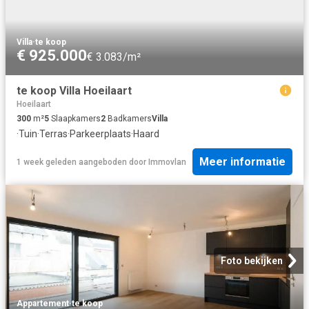
Villa
·
te koop
€ 925.000
€ 3.083/m²
te koop Villa Hoeilaart
Hoeilaart
300
m²
5
Slaapkamers
2
Badkamers
Villa
·
Tuin
·
Terras
·
Parkeerplaats
·
Haard
Meer informatie
1 week geleden
aangeboden door
Immovlan
Foto bekijken
Appartement
·
te koop