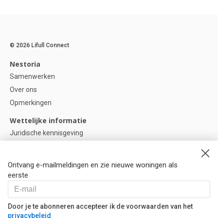
© 2026 Lifull Connect
Nestoria
Samenwerken
Over ons
Opmerkingen
Wettelijke informatie
Juridische kennisgeving
Privacybeleid
Cookie-beleid
Ontvang e-mailmeldingen en zie nieuwe woningen als
Cookie instellingen
eerste
Help
Vragen
Door je te abonneren accepteer ik de voorwaarden van het
privacybeleid
Onze partners