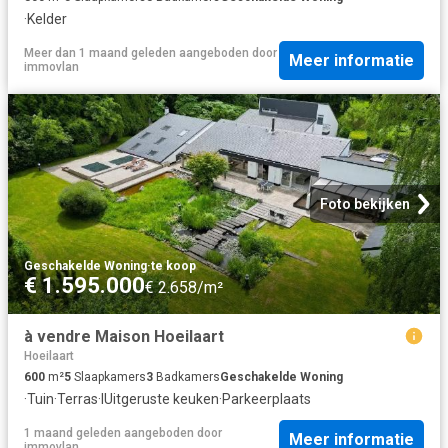
·
Kelder
Meer dan 1 maand geleden
aangeboden door
Meer informatie
immovlan
Foto bekijken
Geschakelde Woning
·
te koop
€ 1.595.000
€ 2.658/m²
à vendre Maison Hoeilaart
Hoeilaart
600
m²
5
Slaapkamers
3
Badkamers
Geschakelde Woning
·
Tuin
·
Terras
·
IUitgeruste keuken
·
Parkeerplaats
1 maand geleden
aangeboden door
Meer informatie
immovlan