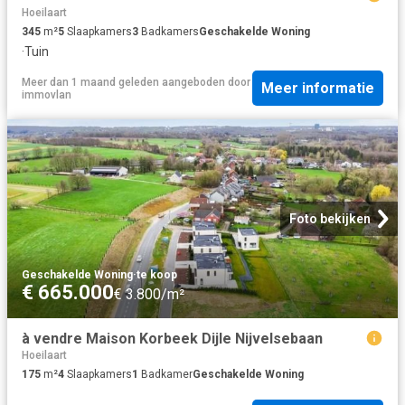
Hoeilaart
345
m²
5
Slaapkamers
3
Badkamers
Geschakelde Woning
·
Tuin
Meer dan 1 maand geleden
aangeboden door
Meer informatie
immovlan
Foto bekijken
Geschakelde Woning
·
te koop
€ 665.000
€ 3.800/m²
à vendre Maison Korbeek Dijle Nijvelsebaan
Hoeilaart
175
m²
4
Slaapkamers
1
Badkamer
Geschakelde Woning