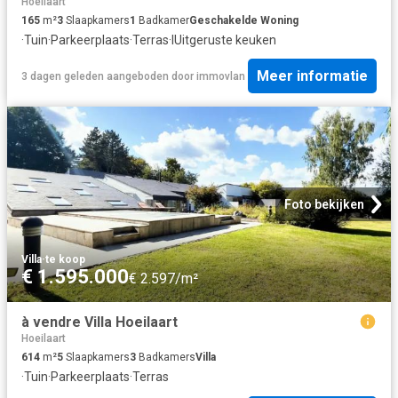
Hoeilaart
165
m²
3
Slaapkamers
1
Badkamer
Geschakelde Woning
·
Tuin
·
Parkeerplaats
·
Terras
·
IUitgeruste keuken
Meer informatie
3 dagen geleden
aangeboden door
immovlan
Foto bekijken
Villa
·
te koop
€ 1.595.000
€ 2.597/m²
à vendre Villa Hoeilaart
Hoeilaart
614
m²
5
Slaapkamers
3
Badkamers
Villa
·
Tuin
·
Parkeerplaats
·
Terras