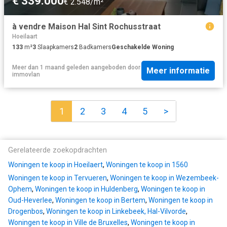
€ 339.000
€ 2.548/m²
à vendre Maison Hal Sint Rochusstraat
Hoeilaart
133
m²
3
Slaapkamers
2
Badkamers
Geschakelde Woning
Meer dan 1 maand geleden
aangeboden door
Meer informatie
immovlan
1
2
3
4
5
>
Gerelateerde zoekopdrachten
Woningen te koop in Hoeilaert
,
Woningen te koop in 1560
Woningen te koop in Tervueren
,
Woningen te koop in Wezembeek-
Ophem
,
Woningen te koop in Huldenberg
,
Woningen te koop in
Oud-Heverlee
,
Woningen te koop in Bertem
,
Woningen te koop in
Drogenbos
,
Woningen te koop in Linkebeek, Hal-Vilvorde
,
Woningen te koop in Ville de Bruxelles
,
Woningen te koop in