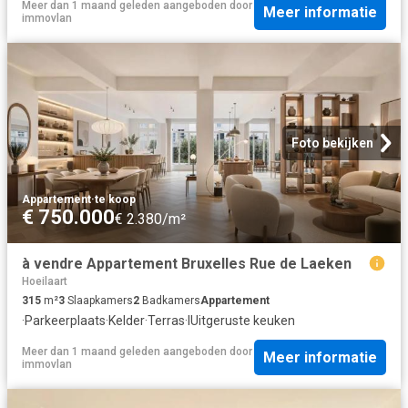
Meer dan 1 maand geleden
aangeboden door
Meer informatie
immovlan
Foto bekijken
Appartement
·
te koop
€ 750.000
€ 2.380/m²
à vendre Appartement Bruxelles Rue de Laeken
Hoeilaart
315
m²
3
Slaapkamers
2
Badkamers
Appartement
·
Parkeerplaats
·
Kelder
·
Terras
·
IUitgeruste keuken
Meer dan 1 maand geleden
aangeboden door
Meer informatie
immovlan