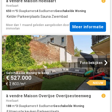
à vendre Maison Hoeilaart
Hoeilaart
650
m²
5
Slaapkamers
4
Badkamers
Geschakelde Woning
·
Kelder
·
Parkeerplaats
·
Sauna
·
Zwembad
Meer dan 1 maand geleden
aangeboden door
Meer informatie
immovlan
Foto bekijken
Geschakelde Woning
·
te koop
€ 527.000
NIEUW
€ 2.803/m²
à vendre Maison Overijse Overijsesteenweg
Hoeilaart
188
m²
3
Slaapkamers
1
Badkamer
Geschakelde Woning
·
IUitgeruste keuken
·
Parkeerplaats