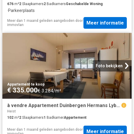
676
m²
2
Slaapkamers
2
Badkamers
Geschakelde Woning
·
Parkeerplaats
Meer dan 1 maand geleden
aangeboden door
Meer informatie
immovlan
Foto bekijken
Appartement
·
te koop
€ 335.000
€ 3.284/m²
à vendre Appartement Duinbergen Hermans Lybaertstraat
Heist
102
m²
2
Slaapkamers
1
Badkamer
Appartement
Meer dan 1 maand geleden
aangeboden door
Meer informatie
immovlan