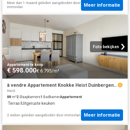
Meer dan 1 maand geleden
aangeboden door
Meer informatie
immovlan
Foto bekijken
Appartement
·
te koop
€ 598.000
€ 6.795/m²
à vendre Appartement Knokke Heist Duinbergenlaan
Heist
88
m²
2
Slaapkamers
1
Badkamer
Appartement
·
Terras
·
IUitgeruste keuken
Meer informatie
2 weken geleden
aangeboden door
immovlan