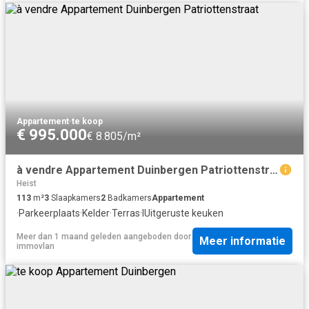
Appartement
·
te koop
€ 995.000
€ 8.805/m²
à vendre Appartement Duinbergen Patriottenstraat
Heist
113
m²
3
Slaapkamers
2
Badkamers
Appartement
·
Parkeerplaats
·
Kelder
·
Terras
·
IUitgeruste keuken
Meer dan 1 maand geleden
aangeboden door
Meer informatie
immovlan