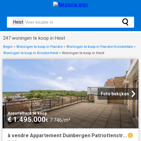
247 woningen te koop in Heist
Begin
>
Woningen te koop in Flandre
>
Woningen te koop in Flandre-Occidentale
>
Woningen te koop in Knocke-Heist
>
Woningen te koop in Heist
Foto bekijken
Appartement
·
te koop
€ 1.495.000
€ 7.746/m²
à vendre Appartement Duinbergen Patriottenstraat