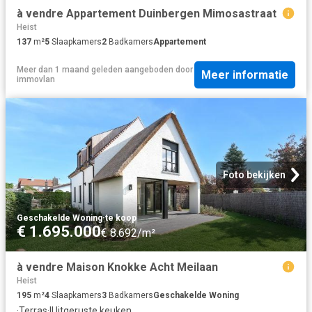
à vendre Appartement Duinbergen Mimosastraat
Heist
137
m²
5
Slaapkamers
2
Badkamers
Appartement
Meer dan 1 maand geleden
aangeboden door
Meer informatie
immovlan
Foto bekijken
Geschakelde Woning
·
te koop
€ 1.695.000
€ 8.692/m²
à vendre Maison Knokke Acht Meilaan
Heist
195
m²
4
Slaapkamers
3
Badkamers
Geschakelde Woning
·
Terras
·
IUitgeruste keuken