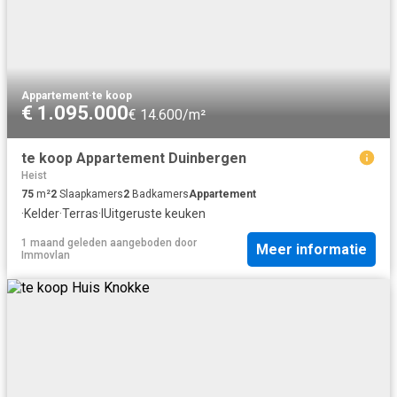
Appartement
·
te koop
€ 1.095.000
€ 14.600/m²
te koop Appartement Duinbergen
Heist
75
m²
2
Slaapkamers
2
Badkamers
Appartement
·
Kelder
·
Terras
·
IUitgeruste keuken
1 maand geleden
aangeboden door
Meer informatie
Immovlan