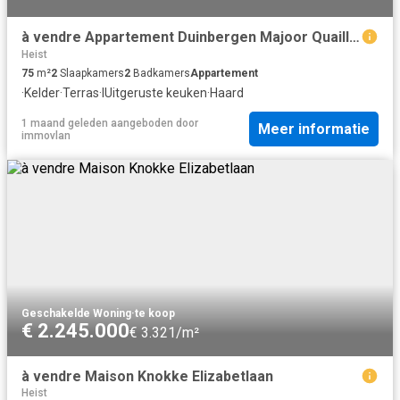
à vendre Appartement Duinbergen Majoor Quaillestraat
Heist
75
m²
2
Slaapkamers
2
Badkamers
Appartement
·
Kelder
·
Terras
·
IUitgeruste keuken
·
Haard
1 maand geleden
aangeboden door
Meer informatie
immovlan
Geschakelde Woning
·
te koop
€ 2.245.000
€ 3.321/m²
à vendre Maison Knokke Elizabetlaan
Heist