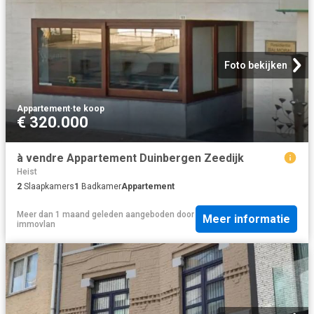
Foto bekijken
Appartement
·
te koop
€ 320.000
à vendre Appartement Duinbergen Zeedijk
Heist
2
Slaapkamers
1
Badkamer
Appartement
Meer dan 1 maand geleden
aangeboden door
Meer informatie
immovlan