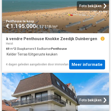
Foto bekijken
Penthouse
·
te koop
€ 1.195.000
€ 17.318/m²
à vendre Penthouse Knokke Zeedijk Duinbergen
Heist
69
m²
2
Slaapkamers
1
Badkamer
Penthouse
·
Kelder
·
Terras
·
IUitgeruste keuken
Meer informatie
4 dagen geleden
aangeboden door
immovlan
Foto bekijken