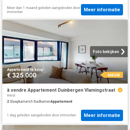
Meer dan 1 maand geleden
aangeboden door
Meer informatie
immovlan
Foto bekijken
Appartement
·
te koop
€ 325.000
NIEUW
à vendre Appartement Duinbergen Vlamingstraat
Heist
2
Slaapkamers
1
Badkamer
Appartement
Meer informatie
1 dag geleden
aangeboden door
immovlan