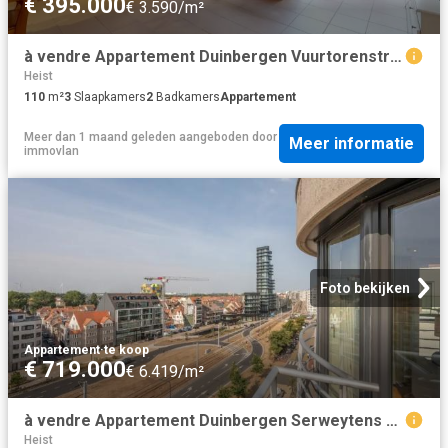
€ 395.000
€ 3.590/m²
à vendre Appartement Duinbergen Vuurtorenstraat
Heist
110
m²
3
Slaapkamers
2
Badkamers
Appartement
Meer dan 1 maand geleden
aangeboden door
Meer informatie
immovlan
Foto bekijken
Appartement
·
te koop
€ 719.000
€ 6.419/m²
à vendre Appartement Duinbergen Serweytens de Mercxstraat
Heist