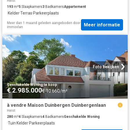
Heist
193
m²
5
Slaapkamers
3
Badkamers
Appartement
·
Kelder
·
Terras
·
Parkeerplaats
Meer dan 1 maand geleden
aangeboden door
Meer informatie
immovlan
Foto bekijken
Geschakelde Woning
·
te koop
€ 2.985.000
€ 10.660/m²
à vendre Maison Duinbergen Duinbergenlaan
Heist
280
m²
4
Slaapkamers
4
Badkamers
Geschakelde Woning
·
Tuin
·
Kelder
·
Parkeerplaats