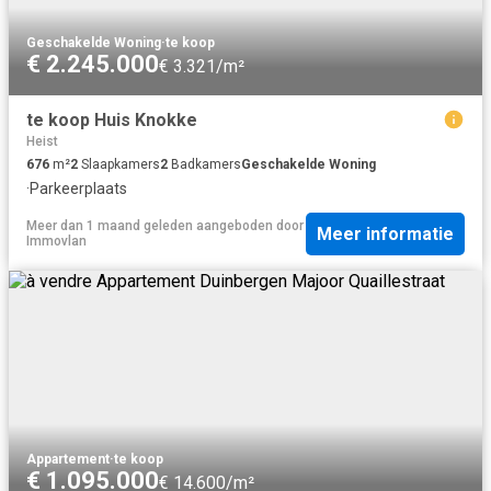
Geschakelde Woning
·
te koop
€ 2.245.000
€ 3.321/m²
te koop Huis Knokke
Heist
676
m²
2
Slaapkamers
2
Badkamers
Geschakelde Woning
·
Parkeerplaats
Meer dan 1 maand geleden
aangeboden door
Meer informatie
Immovlan
Appartement
·
te koop
€ 1.095.000
€ 14.600/m²