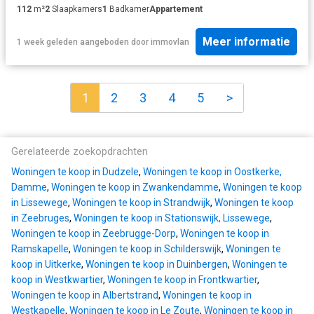
112
m²
2
Slaapkamers
1
Badkamer
Appartement
Meer informatie
1 week geleden
aangeboden door
immovlan
1
2
3
4
5
>
Gerelateerde zoekopdrachten
Woningen te koop in Dudzele
,
Woningen te koop in Oostkerke,
Damme
,
Woningen te koop in Zwankendamme
,
Woningen te koop
in Lissewege
,
Woningen te koop in Strandwijk
,
Woningen te koop
in Zeebruges
,
Woningen te koop in Stationswijk, Lissewege
,
Woningen te koop in Zeebrugge-Dorp
,
Woningen te koop in
Ramskapelle
,
Woningen te koop in Schilderswijk
,
Woningen te
koop in Uitkerke
,
Woningen te koop in Duinbergen
,
Woningen te
koop in Westkwartier
,
Woningen te koop in Frontkwartier
,
Woningen te koop in Albertstrand
,
Woningen te koop in
Westkapelle
,
Woningen te koop in Le Zoute
,
Woningen te koop in