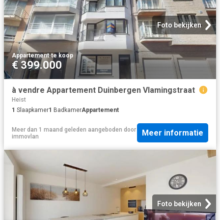
Foto bekijken
Appartement
·
te koop
€ 399.000
à vendre Appartement Duinbergen Vlamingstraat
Heist
1
Slaapkamer
1
Badkamer
Appartement
Meer dan 1 maand geleden
aangeboden door
Meer informatie
immovlan
Foto bekijken