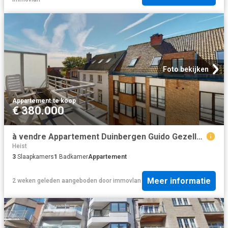
Foto bekijken
Appartement
·
te koop
€ 380.000
à vendre Appartement Duinbergen Guido Gezellestraat
Heist
3
Slaapkamers
1
Badkamer
Appartement
Meer informatie
2 weken geleden
aangeboden door
immovlan