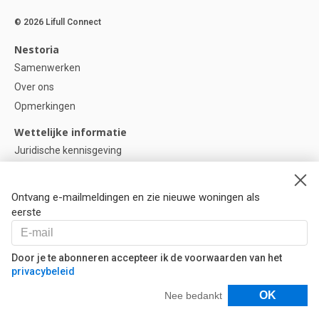
© 2026 Lifull Connect
Nestoria
Samenwerken
Over ons
Opmerkingen
Wettelijke informatie
Juridische kennisgeving
Privacybeleid
Cookie-beleid
Ontvang e-mailmeldingen en zie nieuwe woningen als
Cookie instellingen
eerste
Help
Vragen
Door je te abonneren accepteer ik de voorwaarden van het
privacybeleid
Onze partners
Filters
OK
Nee bedankt