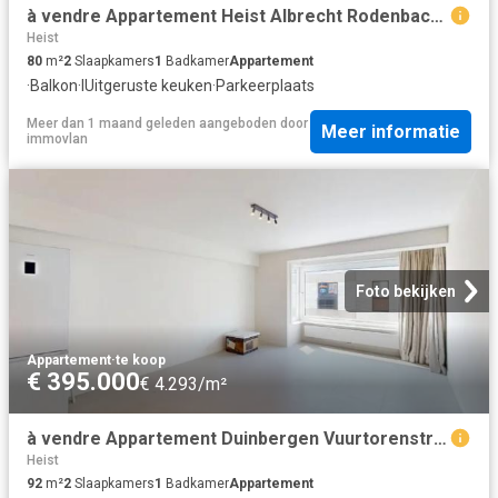
à vendre Appartement Heist Albrecht Rodenbachstraat
Heist
80
m²
2
Slaapkamers
1
Badkamer
Appartement
·
Balkon
·
IUitgeruste keuken
·
Parkeerplaats
Meer dan 1 maand geleden
aangeboden door
Meer informatie
immovlan
Foto bekijken
Appartement
·
te koop
€ 395.000
€ 4.293/m²
à vendre Appartement Duinbergen Vuurtorenstraat
Heist
92
m²
2
Slaapkamers
1
Badkamer
Appartement