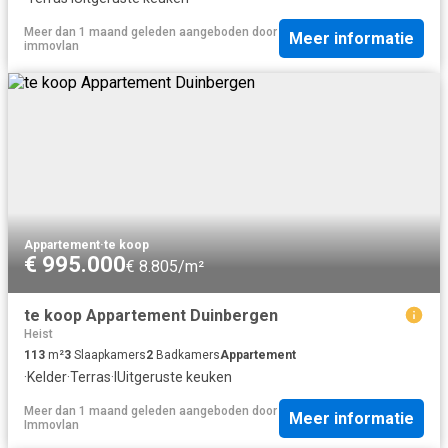
Meer dan 1 maand geleden
aangeboden door
Meer informatie
immovlan
Appartement
·
te koop
€ 995.000
€ 8.805/m²
te koop Appartement Duinbergen
Heist
113
m²
3
Slaapkamers
2
Badkamers
Appartement
·
Kelder
·
Terras
·
IUitgeruste keuken
Meer dan 1 maand geleden
aangeboden door
Meer informatie
Immovlan