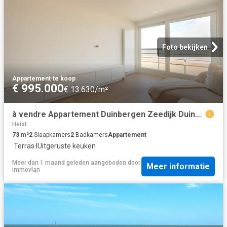
Foto bekijken
Appartement
·
te koop
€ 995.000
€ 13.630/m²
à vendre Appartement Duinbergen Zeedijk Duinbergen
Heist
73
m²
2
Slaapkamers
2
Badkamers
Appartement
·
Terras
·
IUitgeruste keuken
Meer dan 1 maand geleden
aangeboden door
Meer informatie
immovlan