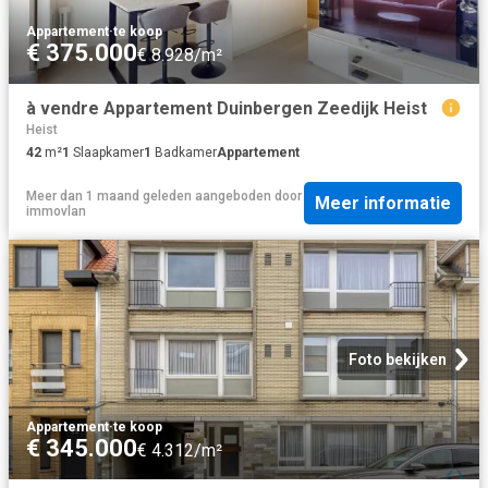
Appartement
·
te koop
€ 375.000
€ 8.928/m²
à vendre Appartement Duinbergen Zeedijk Heist
Heist
42
m²
1
Slaapkamer
1
Badkamer
Appartement
Meer dan 1 maand geleden
aangeboden door
Meer informatie
immovlan
Foto bekijken
Appartement
·
te koop
€ 345.000
€ 4.312/m²