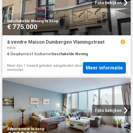
Foto bekijken
Geschakelde Woning
·
te koop
€ 775.000
à vendre Maison Duinbergen Vlamingstraat
Heist
6
Slaapkamers
1
Badkamer
Geschakelde Woning
Meer dan 1 maand geleden
aangeboden door
Meer informatie
immovlan
Foto bekijken
Appartement
·
te koop