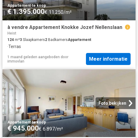
Appartement
·
te koop
€ 1.395.000
€ 11.250/m²
à vendre Appartement Knokke Jozef Nellenslaan
Heist
124
m²
3
Slaapkamers
2
Badkamers
Appartement
·
Terras
1 maand geleden
aangeboden door
Meer informatie
immovlan
Foto bekijken
Appartement
·
te koop
€ 945.000
€ 6.897/m²