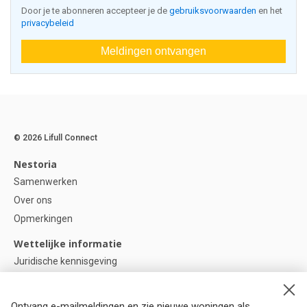
Door je te abonneren accepteer je de
gebruiksvoorwaarden
en het
privacybeleid
Meldingen ontvangen
© 2026 Lifull Connect
Nestoria
Samenwerken
Over ons
Opmerkingen
Wettelijke informatie
Juridische kennisgeving
Privacybeleid
Cookie-beleid
Ontvang e-mailmeldingen en zie nieuwe woningen als