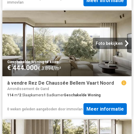
Meer informatie
immovlan
Foto bekijken
Geschakelde Woning
·
te koop
€ 444.000
€ 3.894/m²
à vendre Rez De Chaussée Bellem Vaart Noord
Arrondissement de Gand
114
m²
2
Slaapkamers
1
Badkamer
Geschakelde Woning
Meer informatie
0 weken geleden
aangeboden door
immovlan