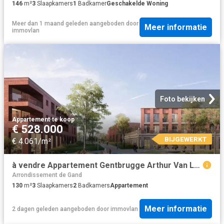
146
m²
3
Slaapkamers
1
Badkamer
Geschakelde Woning
Meer dan 1 maand geleden
aangeboden door
Meer informatie
immovlan
Foto bekijken
Appartement
·
te koop
€ 528.000
BIJGEWERKT
€ 4.061/m²
à vendre Appartement Gentbrugge Arthur Van Laethemstraat
Arrondissement de Gand
130
m²
3
Slaapkamers
2
Badkamers
Appartement
Meer informatie
2 dagen geleden
aangeboden door
immovlan