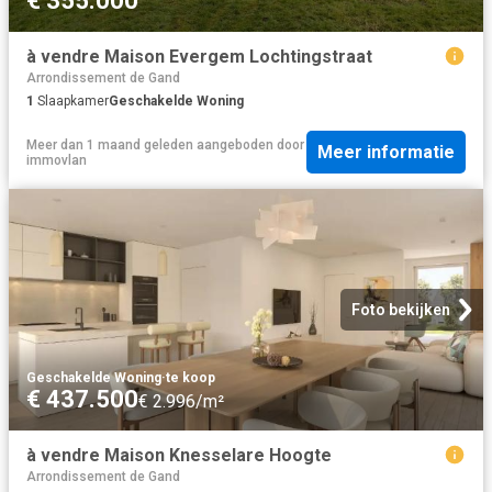
€ 355.000
à vendre Maison Evergem Lochtingstraat
Arrondissement de Gand
1
Slaapkamer
Geschakelde Woning
Meer dan 1 maand geleden
aangeboden door
Meer informatie
immovlan
Foto bekijken
Geschakelde Woning
·
te koop
€ 437.500
€ 2.996/m²
à vendre Maison Knesselare Hoogte
Arrondissement de Gand