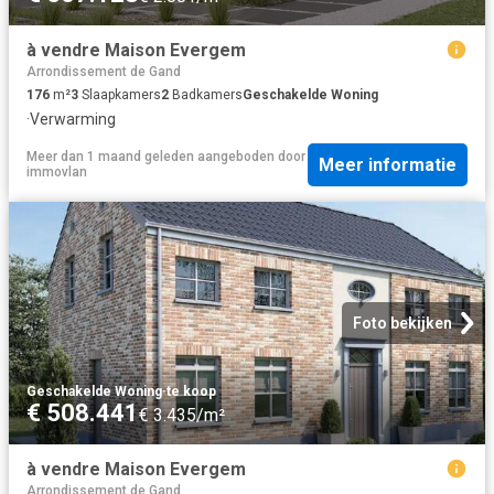
à vendre Maison Evergem
Arrondissement de Gand
176
m²
3
Slaapkamers
2
Badkamers
Geschakelde Woning
·
Verwarming
Meer dan 1 maand geleden
aangeboden door
Meer informatie
immovlan
Foto bekijken
Geschakelde Woning
·
te koop
€ 508.441
€ 3.435/m²
à vendre Maison Evergem
Arrondissement de Gand