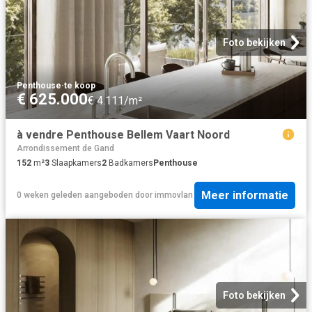
Foto bekijken
Penthouse
·
te koop
€ 625.000
€ 4.111/m²
à vendre Penthouse Bellem Vaart Noord
Arrondissement de Gand
152
m²
3
Slaapkamers
2
Badkamers
Penthouse
Meer informatie
0 weken geleden
aangeboden door
immovlan
Foto bekijken