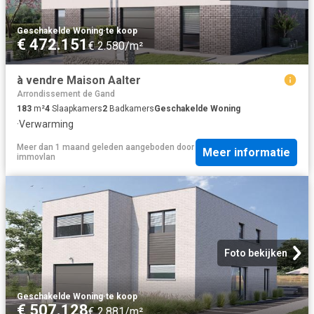
Geschakelde Woning
·
te koop
€ 472.151
€ 2.580/m²
à vendre Maison Aalter
Arrondissement de Gand
183
m²
4
Slaapkamers
2
Badkamers
Geschakelde Woning
·
Verwarming
Meer dan 1 maand geleden
aangeboden door
Meer informatie
immovlan
Foto bekijken
Geschakelde Woning
·
te koop
€ 507.128
€ 2.881/m²