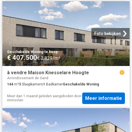
Foto bekijken
Geschakelde Woning
·
te koop
€ 407.500
€ 2.829/m²
à vendre Maison Knesselare Hoogte
Arrondissement de Gand
144
m²
3
Slaapkamers
1
Badkamer
Geschakelde Woning
Meer dan 1 maand geleden
aangeboden door
Meer informatie
immovlan