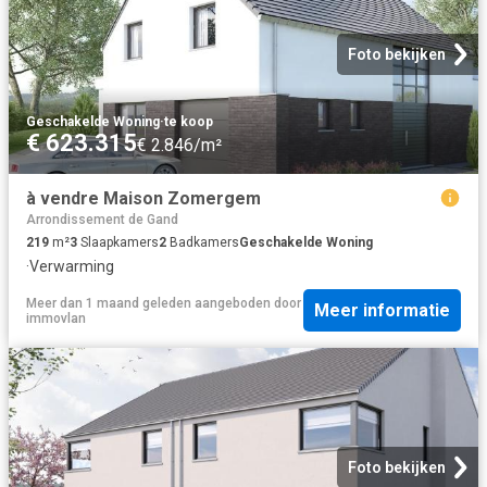
Foto bekijken
Geschakelde Woning
·
te koop
€ 623.315
€ 2.846/m²
à vendre Maison Zomergem
Arrondissement de Gand
219
m²
3
Slaapkamers
2
Badkamers
Geschakelde Woning
·
Verwarming
Meer dan 1 maand geleden
aangeboden door
Meer informatie
immovlan
Foto bekijken