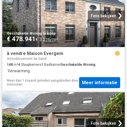
Foto bekijken
Geschakelde Woning
·
te koop
€ 478.941
€ 3.236/m²
à vendre Maison Evergem
Arrondissement de Gand
148
m²
4
Slaapkamers
1
Badkamer
Geschakelde Woning
·
Verwarming
Meer dan 1 maand geleden
aangeboden door
Meer informatie
immovlan
Foto bekijken