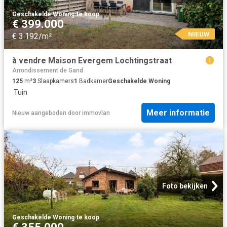
Geschakelde Woning
·
te koop
€ 399.000
NIEUW
€ 3.192/m²
à vendre Maison Evergem Lochtingstraat
Arrondissement de Gand
125
m²
3
Slaapkamers
1
Badkamer
Geschakelde Woning
·
Tuin
Meer informatie
Nieuw
aangeboden door
immovlan
Foto bekijken
Geschakelde Woning
·
te koop