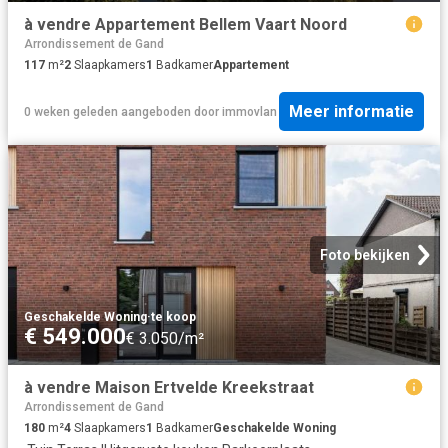
à vendre Appartement Bellem Vaart Noord
Arrondissement de Gand
117
m²
2
Slaapkamers
1
Badkamer
Appartement
Meer informatie
0 weken geleden
aangeboden door
immovlan
Foto bekijken
Geschakelde Woning
·
te koop
€ 549.000
€ 3.050/m²
à vendre Maison Ertvelde Kreekstraat
Arrondissement de Gand
180
m²
4
Slaapkamers
1
Badkamer
Geschakelde Woning