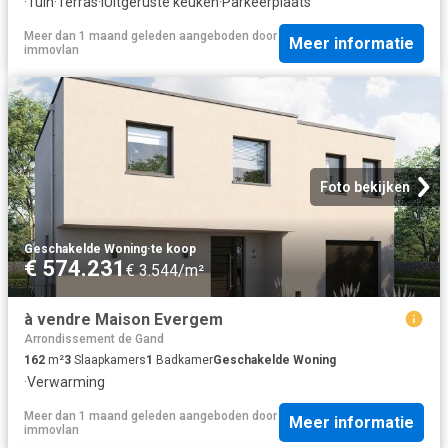
·
Tuin
·
Terras
·
IUitgeruste keuken
·
Parkeerplaats
Meer dan 1 maand geleden
aangeboden door
Meer informatie
immovlan
Foto bekijken
Geschakelde Woning
·
te koop
€ 574.231
€ 3.544/m²
à vendre Maison Evergem
Arrondissement de Gand
162
m²
3
Slaapkamers
1
Badkamer
Geschakelde Woning
·
Verwarming
Meer dan 1 maand geleden
aangeboden door
Meer informatie
immovlan