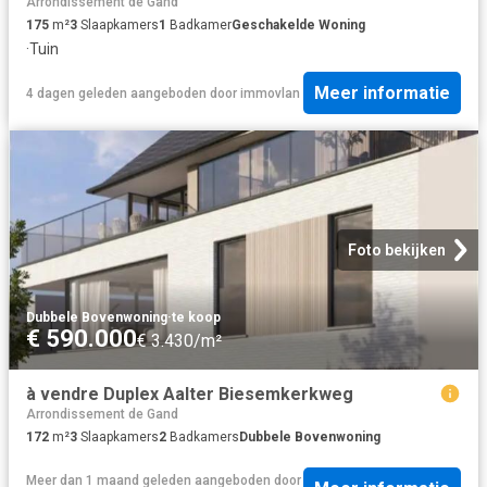
Arrondissement de Gand
175
m²
3
Slaapkamers
1
Badkamer
Geschakelde Woning
·
Tuin
Meer informatie
4 dagen geleden
aangeboden door
immovlan
Foto bekijken
Dubbele Bovenwoning
·
te koop
€ 590.000
€ 3.430/m²
à vendre Duplex Aalter Biesemkerkweg
Arrondissement de Gand
172
m²
3
Slaapkamers
2
Badkamers
Dubbele Bovenwoning
Meer dan 1 maand geleden
aangeboden door