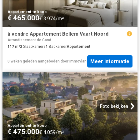
Appartement
·
te koop
€ 465.000
€ 3.974/m²
à vendre Appartement Bellem Vaart Noord
Arrondissement de Gand
117
m²
2
Slaapkamers
1
Badkamer
Appartement
Meer informatie
0 weken geleden
aangeboden door
immovlan
Foto bekijken
Appartement
·
te koop
€ 475.000
€ 4.059/m²