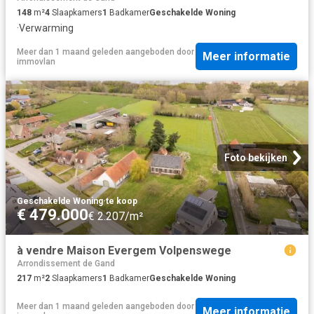
148
m²
4
Slaapkamers
1
Badkamer
Geschakelde Woning
·
Verwarming
Meer dan 1 maand geleden
aangeboden door
Meer informatie
immovlan
Foto bekijken
Geschakelde Woning
·
te koop
€ 479.000
€ 2.207/m²
à vendre Maison Evergem Volpenswege
Arrondissement de Gand
217
m²
2
Slaapkamers
1
Badkamer
Geschakelde Woning
Meer dan 1 maand geleden
aangeboden door
Meer informatie