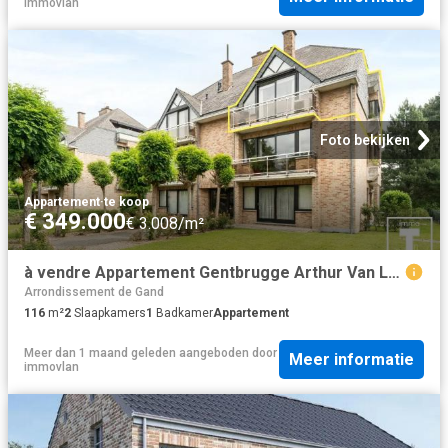
immovlan
Foto bekijken
Appartement
·
te koop
€ 349.000
€ 3.008/m²
à vendre Appartement Gentbrugge Arthur Van Laethemstraat
Arrondissement de Gand
116
m²
2
Slaapkamers
1
Badkamer
Appartement
Meer dan 1 maand geleden
aangeboden door
Meer informatie
immovlan