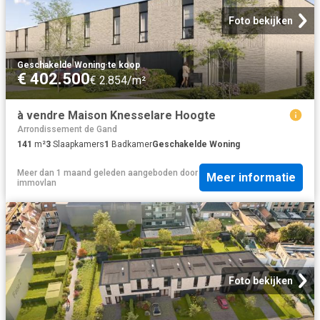
Foto bekijken
Geschakelde Woning
·
te koop
€ 402.500
€ 2.854/m²
à vendre Maison Knesselare Hoogte
Arrondissement de Gand
141
m²
3
Slaapkamers
1
Badkamer
Geschakelde Woning
Meer dan 1 maand geleden
aangeboden door
Meer informatie
immovlan
Foto bekijken