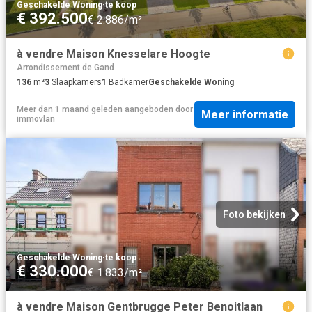
Geschakelde Woning
·
te koop
€ 392.500
€ 2.886/m²
à vendre Maison Knesselare Hoogte
Arrondissement de Gand
136
m²
3
Slaapkamers
1
Badkamer
Geschakelde Woning
Meer dan 1 maand geleden
aangeboden door
Meer informatie
immovlan
Foto bekijken
Geschakelde Woning
·
te koop
€ 330.000
€ 1.833/m²
à vendre Maison Gentbrugge Peter Benoitlaan