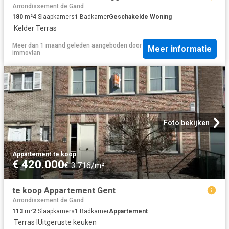
Arrondissement de Gand
180
m²
4
Slaapkamers
1
Badkamer
Geschakelde Woning
·
Kelder
·
Terras
Meer dan 1 maand geleden
aangeboden door
Meer informatie
immovlan
Foto bekijken
Appartement
·
te koop
€ 420.000
€ 3.716/m²
te koop Appartement Gent
Arrondissement de Gand
113
m²
2
Slaapkamers
1
Badkamer
Appartement
·
Terras
·
IUitgeruste keuken