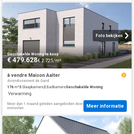
Foto bekijken
Geschakelde Woning
·
te koop
€ 479.628
€ 2.725/m²
à vendre Maison Aalter
Arrondissement de Gand
176
m²
3
Slaapkamers
2
Badkamers
Geschakelde Woning
·
Verwarming
Meer dan 1 maand geleden
aangeboden door
Meer informatie
immovlan