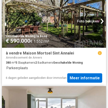
Foto bekijken
Geschakelde Woning
·
te koop
€ 590.000
€ 1.552/m²
à vendre Maison Mortsel Sint Annalei
Arrondissement de Anvers
380
m²
5
Slaapkamers
2
Badkamers
Geschakelde Woning
·
Parkeerplaats
Meer informatie
6 dagen geleden
aangeboden door
immovlan