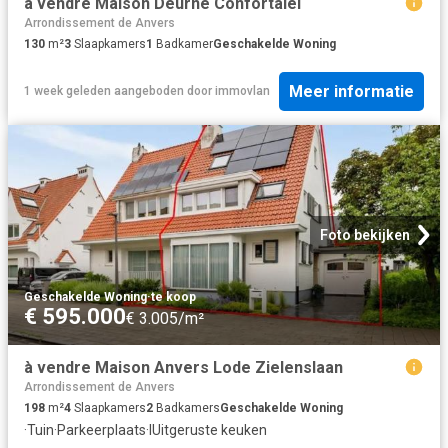
à vendre Maison Deurne Confortalei
Arrondissement de Anvers
130
m²
3
Slaapkamers
1
Badkamer
Geschakelde Woning
Meer informatie
1 week geleden
aangeboden door
immovlan
Foto bekijken
Geschakelde Woning
·
te koop
€ 595.000
€ 3.005/m²
à vendre Maison Anvers Lode Zielenslaan
Arrondissement de Anvers
198
m²
4
Slaapkamers
2
Badkamers
Geschakelde Woning
·
Tuin
·
Parkeerplaats
·
IUitgeruste keuken