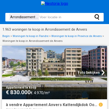
1.963 woningen te koop in Arrondissement de Anvers
Begin
>
Woningen te koop in Flandre
>
Woningen te koop in Province de Anvers
>
Woningen te koop in Arrondissement de Anvers
Foto bekijken
Appartement
·
te koop
€ 830.000
€ 4.970/m²
à vendre Appartement Anvers Kattendijkdok Oostkaai