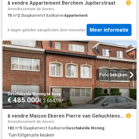
à vendre Appartement Berchem Jupiterstraat
Arrondissement de Anvers
75
m²
2
Slaapkamers
1
Badkamer
Appartement
Meer informatie
6 dagen geleden
aangeboden door
immovlan
Foto bekijken
Geschakelde Woning
·
te koop
€ 485.000
€ 2.664/m²
à vendre Maison Ekeren Pierre van Gehuchtenstraat
Arrondissement de Anvers
182
m²
5
Slaapkamers
1
Badkamer
Geschakelde Woning
·
Tuin
·
IUitgeruste keuken