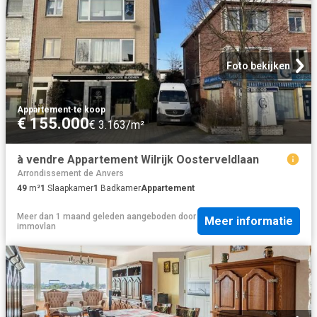
Foto bekijken
Appartement
·
te koop
€ 155.000
€ 3.163/m²
à vendre Appartement Wilrijk Oosterveldlaan
Arrondissement de Anvers
49
m²
1
Slaapkamer
1
Badkamer
Appartement
Meer dan 1 maand geleden
aangeboden door
Meer informatie
immovlan