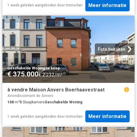
Meer informatie
1 week geleden
aangeboden door
immovlan
Foto bekijken
Geschakelde Woning
·
te koop
€ 375.000
€ 2.232/m²
à vendre Maison Anvers Boerhaavestraat
Arrondissement de Anvers
168
m²
5
Slaapkamers
Geschakelde Woning
Meer informatie
1 week geleden
aangeboden door
immovlan