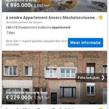
Appartement
·
te koop
€ 895.000
€ 5.593/m²
à vendre Appartement Anvers Mechelsesteenweg
Arrondissement de Anvers
160
m²
2
Slaapkamers
1
Badkamer
Appartement
·
Tillen
Meer dan 1 maand geleden
aangeboden door
Meer informatie
immovlan
Foto bekijken
Geschakelde Woning
·
te koop
€ 229.000
€ 1.761/m²