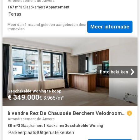
Arrondissement de Anvers
167
m²
3
Slaapkamers
Appartement
·
Terras
Meer dan 1 maand geleden
aangeboden door
Meer informatie
immovlan
Foto bekijken
Geschakelde Woning
·
te koop
€ 349.000
€ 3.965/m²
à vendre Rez De Chaussée Berchem Velodroomstraat
Arrondissement de Anvers
88
m²
3
Slaapkamers
1
Badkamer
Geschakelde Woning
·
Parkeerplaats
·
IUitgeruste keuken