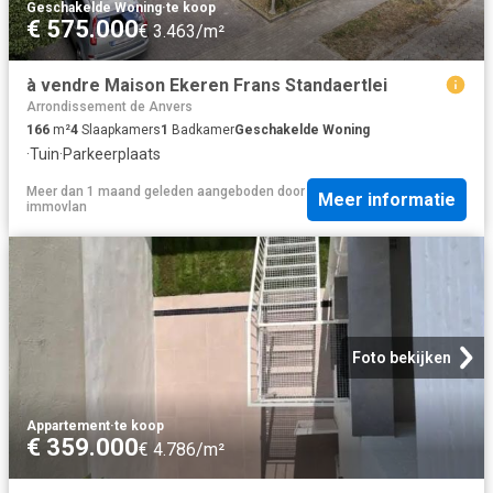
Geschakelde Woning
·
te koop
€ 575.000
€ 3.463/m²
à vendre Maison Ekeren Frans Standaertlei
Arrondissement de Anvers
166
m²
4
Slaapkamers
1
Badkamer
Geschakelde Woning
·
Tuin
·
Parkeerplaats
Meer dan 1 maand geleden
aangeboden door
Meer informatie
immovlan
Foto bekijken
Appartement
·
te koop
€ 359.000
€ 4.786/m²