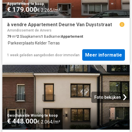
Appartement
·
te koop
€ 179.000
€ 2.265/m²
à vendre Appartement Deurne Van Duyststraat
Arrondissement de Anvers
79
m²
2
Slaapkamers
1
Badkamer
Appartement
·
Parkeerplaats
·
Kelder
·
Terras
Meer informatie
1 week geleden
aangeboden door
immovlan
Foto bekijken
Geschakelde Woning
·
te koop
€ 448.000
€ 2.064/m²