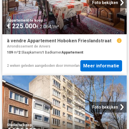
Foto bekijken
Appartement
·
te koop
€ 225.000
€ 2.064/m²
à vendre Appartement Hoboken Frieslandstraat
Arrondissement de Anvers
109
m²
2
Slaapkamers
1
Badkamer
Appartement
Meer informatie
2 weken geleden
aangeboden door
immovlan
Foto bekijken
Studio
·
te koop