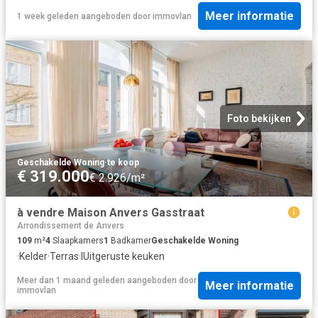
Meer informatie
1 week geleden
aangeboden door
immovlan
Foto bekijken
Geschakelde Woning
·
te koop
€ 319.000
€ 2.926/m²
à vendre Maison Anvers Gasstraat
Arrondissement de Anvers
109
m²
4
Slaapkamers
1
Badkamer
Geschakelde Woning
·
Kelder
·
Terras
·
IUitgeruste keuken
Meer dan 1 maand geleden
aangeboden door
Meer informatie
immovlan