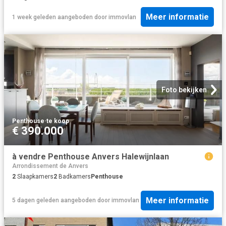
Meer informatie
1 week geleden
aangeboden door
immovlan
Foto bekijken
Penthouse
·
te koop
€ 390.000
à vendre Penthouse Anvers Halewijnlaan
Arrondissement de Anvers
2
Slaapkamers
2
Badkamers
Penthouse
Meer informatie
5 dagen geleden
aangeboden door
immovlan