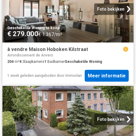
Foto bekijken
Geschakelde Woning
·
te koop
€ 279.000
€ 1.367/m²
à vendre Maison Hoboken Kilstraat
Arrondissement de Anvers
204
m²
4
Slaapkamers
1
Badkamer
Geschakelde Woning
Meer informatie
1 week geleden
aangeboden door
immovlan
Foto bekijken