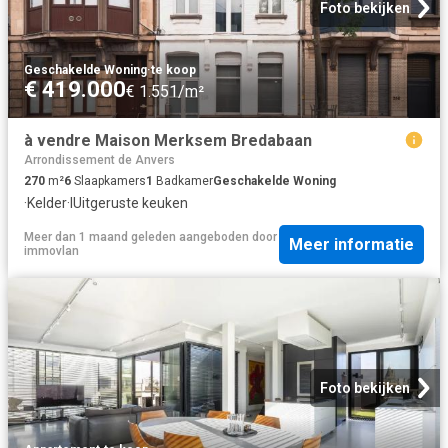
Foto bekijken
Geschakelde Woning
·
te koop
€ 419.000
€ 1.551/m²
à vendre Maison Merksem Bredabaan
Arrondissement de Anvers
270
m²
6
Slaapkamers
1
Badkamer
Geschakelde Woning
·
Kelder
·
IUitgeruste keuken
Meer dan 1 maand geleden
aangeboden door
Meer informatie
immovlan
Foto bekijken