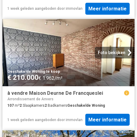
Meer informatie
1 week geleden
aangeboden door
immovlan
Foto bekijken
Geschakelde Woning
·
te koop
€ 210.000
€ 1.962/m²
à vendre Maison Deurne De Francqueslei
Arrondissement de Anvers
107
m²
2
Slaapkamers
2
Badkamers
Geschakelde Woning
Meer informatie
1 week geleden
aangeboden door
immovlan