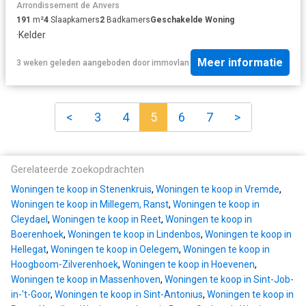
Arrondissement de Anvers
191
m²
4
Slaapkamers
2
Badkamers
Geschakelde Woning
·
Kelder
Meer informatie
3 weken geleden
aangeboden door
immovlan
<
3
4
5
6
7
>
Gerelateerde zoekopdrachten
Woningen te koop in Stenenkruis
,
Woningen te koop in Vremde
,
Woningen te koop in Millegem, Ranst
,
Woningen te koop in
Cleydael
,
Woningen te koop in Reet
,
Woningen te koop in
Boerenhoek
,
Woningen te koop in Lindenbos
,
Woningen te koop in
Hellegat
,
Woningen te koop in Oelegem
,
Woningen te koop in
Hoogboom-Zilverenhoek
,
Woningen te koop in Hoevenen
,
Woningen te koop in Massenhoven
,
Woningen te koop in Sint-Job-
in-'t-Goor
,
Woningen te koop in Sint-Antonius
,
Woningen te koop in