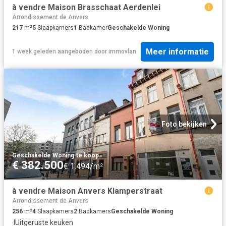
à vendre Maison Brasschaat Aerdenlei
Arrondissement de Anvers
217
m²
5
Slaapkamers
1
Badkamer
Geschakelde Woning
Meer informatie
1 week geleden
aangeboden door
immovlan
Foto bekijken
Geschakelde Woning
·
te koop
€ 382.500
€ 1.494/m²
à vendre Maison Anvers Klamperstraat
Arrondissement de Anvers
256
m²
4
Slaapkamers
2
Badkamers
Geschakelde Woning
·
IUitgeruste keuken