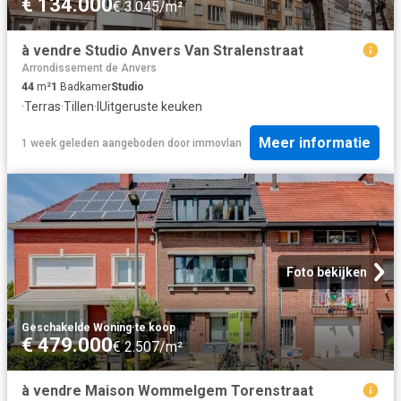
€ 134.000
€ 3.045/m²
à vendre Studio Anvers Van Stralenstraat
Arrondissement de Anvers
44
m²
1
Badkamer
Studio
·
Terras
·
Tillen
·
IUitgeruste keuken
Meer informatie
1 week geleden
aangeboden door
immovlan
Foto bekijken
Geschakelde Woning
·
te koop
€ 479.000
€ 2.507/m²
à vendre Maison Wommelgem Torenstraat