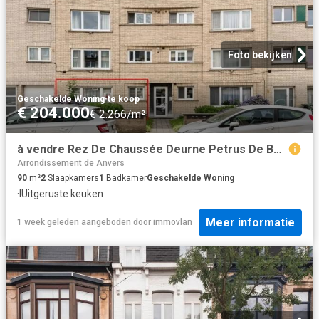
Foto bekijken
Geschakelde Woning
·
te koop
€ 204.000
€ 2.266/m²
à vendre Rez De Chaussée Deurne Petrus De Beuckelaerlaan
Arrondissement de Anvers
90
m²
2
Slaapkamers
1
Badkamer
Geschakelde Woning
·
IUitgeruste keuken
Meer informatie
1 week geleden
aangeboden door
immovlan