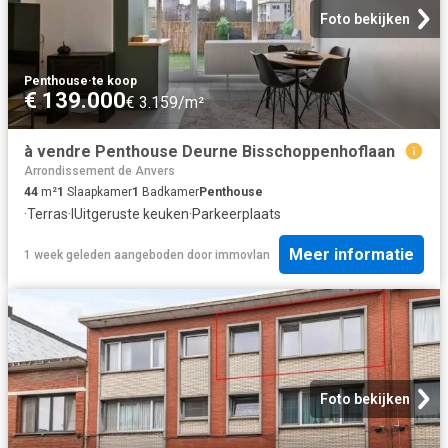
Foto bekijken
Penthouse
·
te koop
€ 139.000
€ 3.159/m²
à vendre Penthouse Deurne Bisschoppenhoflaan
Arrondissement de Anvers
44
m²
1
Slaapkamer
1
Badkamer
Penthouse
·
Terras
·
IUitgeruste keuken
·
Parkeerplaats
Meer informatie
1 week geleden
aangeboden door
immovlan
Foto bekijken