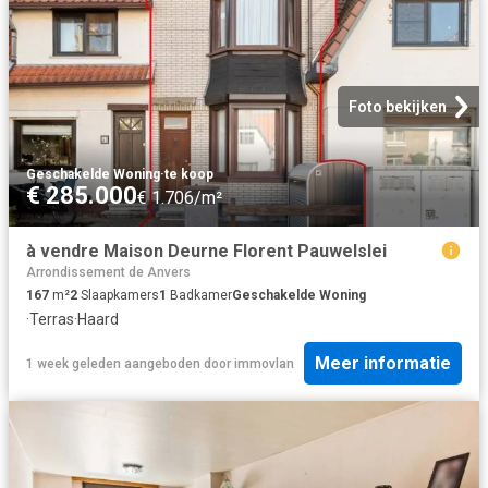
Foto bekijken
Geschakelde Woning
·
te koop
€ 285.000
€ 1.706/m²
à vendre Maison Deurne Florent Pauwelslei
Arrondissement de Anvers
167
m²
2
Slaapkamers
1
Badkamer
Geschakelde Woning
·
Terras
·
Haard
Meer informatie
1 week geleden
aangeboden door
immovlan