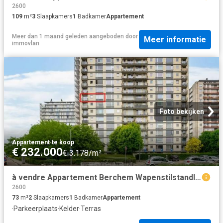
2600
109
m²
3
Slaapkamers
1
Badkamer
Appartement
Meer dan 1 maand geleden
aangeboden door
Meer informatie
immovlan
Foto bekijken
Appartement
·
te koop
€ 232.000
€ 3.178/m²
à vendre Appartement Berchem Wapenstilstandlaan
2600
73
m²
2
Slaapkamers
1
Badkamer
Appartement
·
Parkeerplaats
·
Kelder
·
Terras