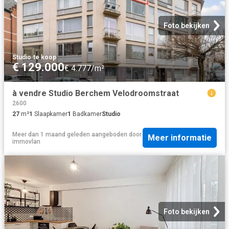
Foto bekijken
Studio
·
te koop
€ 129.000
€ 4.777/m²
à vendre Studio Berchem Velodroomstraat
2600
27
m²
1
Slaapkamer
1
Badkamer
Studio
Meer dan 1 maand geleden
aangeboden door
Meer informatie
immovlan
Foto bekijken