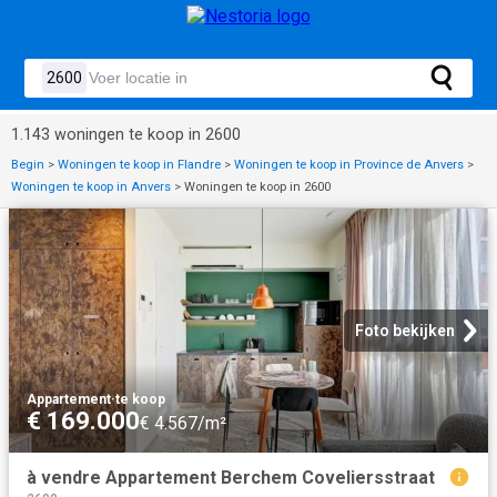
1.143 woningen te koop in 2600
Begin
>
Woningen te koop in Flandre
>
Woningen te koop in Province de Anvers
>
Woningen te koop in Anvers
>
Woningen te koop in 2600
Foto bekijken
Appartement
·
te koop
€ 169.000
€ 4.567/m²
à vendre Appartement Berchem Coveliersstraat