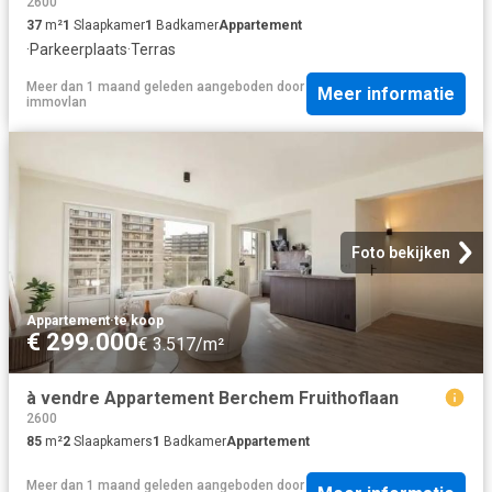
2600
37
m²
1
Slaapkamer
1
Badkamer
Appartement
·
Parkeerplaats
·
Terras
Meer dan 1 maand geleden
aangeboden door
Meer informatie
immovlan
Foto bekijken
Appartement
·
te koop
€ 299.000
€ 3.517/m²
à vendre Appartement Berchem Fruithoflaan
2600
85
m²
2
Slaapkamers
1
Badkamer
Appartement
Meer dan 1 maand geleden
aangeboden door