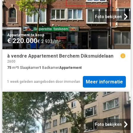
Foto bekijken
Appartement
·
te koop
€ 220.000
€ 2.933/m²
à vendre Appartement Berchem Diksmuidelaan
2600
75
m²
1
Slaapkamer
1
Badkamer
Appartement
Meer informatie
1 week geleden
aangeboden door
immovlan
Foto bekijken