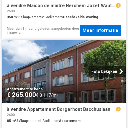
à vendre Maison de maître Berchem Jozef Wautersstraat
2600
350
m²
6
Slaapkamers
2
Badkamers
Geschakelde Woning
Meer dan 1 maand geleden
aangeboden door
Meer informatie
immovlan
Foto bekijken
Appartement
·
te koop
€ 265.000
€ 3.117/m²
à vendre Appartement Borgerhout Bacchuslaan
2600
85
m²
3
Slaapkamers
1
Badkamer
Appartement