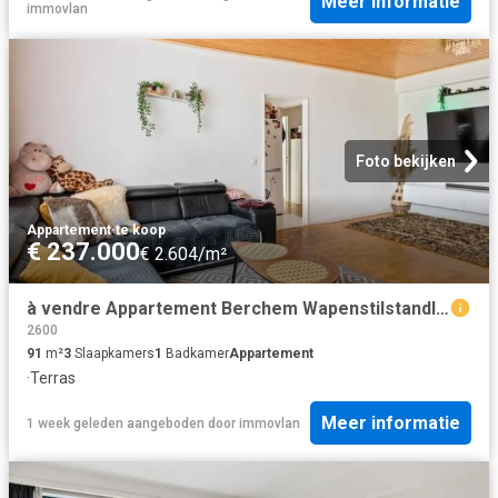
Meer informatie
immovlan
Foto bekijken
Appartement
·
te koop
€ 237.000
€ 2.604/m²
à vendre Appartement Berchem Wapenstilstandlaan
2600
91
m²
3
Slaapkamers
1
Badkamer
Appartement
·
Terras
Meer informatie
1 week geleden
aangeboden door
immovlan