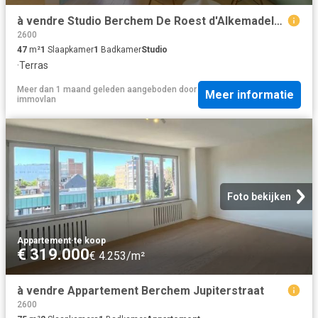
à vendre Studio Berchem De Roest d'Alkemadelaan
2600
47
m²
1
Slaapkamer
1
Badkamer
Studio
·
Terras
Meer dan 1 maand geleden
aangeboden door
Meer informatie
immovlan
Foto bekijken
Appartement
·
te koop
€ 319.000
€ 4.253/m²
à vendre Appartement Berchem Jupiterstraat
2600