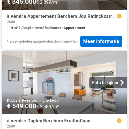
€ 345.000
€ 2.899/m²
à vendre Appartement Berchem Jos Ratinckxstraat
2600
119
m²
2
Slaapkamers
2
Badkamers
Appartement
Meer informatie
1 week geleden
aangeboden door
immovlan
Foto bekijken
Dubbele Bovenwoning
·
te koop
€ 549.000
€ 2.589/m²
à vendre Duplex Berchem Fruithoflaan
2600