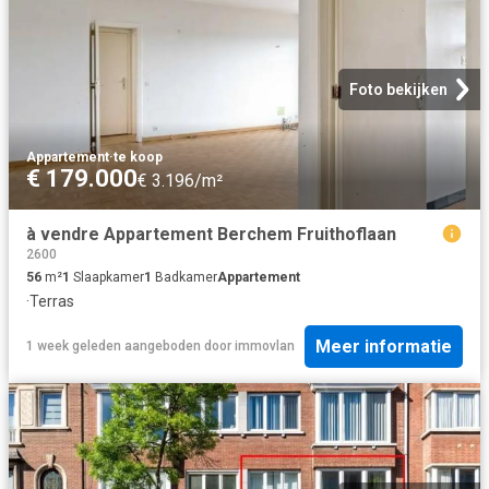
Foto bekijken
Appartement
·
te koop
€ 179.000
€ 3.196/m²
à vendre Appartement Berchem Fruithoflaan
2600
56
m²
1
Slaapkamer
1
Badkamer
Appartement
·
Terras
Meer informatie
1 week geleden
aangeboden door
immovlan