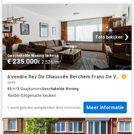
Foto bekijken
Geschakelde Woning
·
te koop
€ 235.000
€ 2.526/m²
à vendre Rez De Chaussée Berchem Frans De Vriendtstraat
2600
93
m²
3
Slaapkamers
Geschakelde Woning
·
Kelder
·
IUitgeruste keuken
Meer informatie
1 week geleden
aangeboden door
immovlan