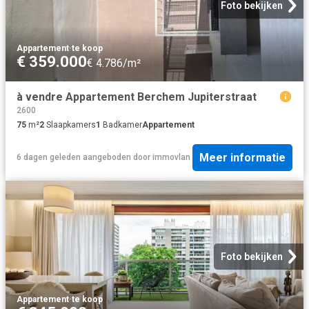
Foto bekijken
Appartement
·
te koop
€ 359.000
€ 4.786/m²
à vendre Appartement Berchem Jupiterstraat
2600
75
m²
2
Slaapkamers
1
Badkamer
Appartement
Meer informatie
6 dagen geleden
aangeboden door
immovlan
Foto bekijken
Appartement
·
te koop