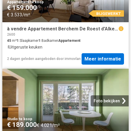
Appartement
·
te koop
€ 159.000
BIJGEWERKT
€ 3.533/m²
à vendre Appartement Berchem De Roest d'Alkemadelaan
2600
45
m²
1
Slaapkamer
1
Badkamer
Appartement
·
IUitgeruste keuken
Meer informatie
2 dagen geleden
aangeboden door
immovlan
Foto bekijken
Studio
·
te koop
€ 189.000
€ 4.021/m²