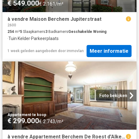
€ 549.000
€ 2.161/m²
à vendre Maison Berchem Jupiterstraat
2600
254
m²
5
Slaapkamers
3
Badkamers
Geschakelde Woning
·
Tuin
·
Kelder
·
Parkeerplaats
Meer informatie
1 week geleden
aangeboden door
immovlan
Foto bekijken
Appartement
·
te koop
€ 299.000
€ 2.743/m²
à vendre Appartement Berchem De Roest d'Alkemadelaan