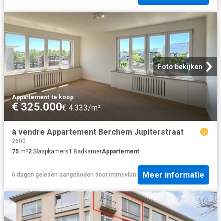
Foto bekijken
Appartement
·
te koop
€ 325.000
€ 4.333/m²
à vendre Appartement Berchem Jupiterstraat
2600
75
m²
2
Slaapkamers
1
Badkamer
Appartement
Meer informatie
6 dagen geleden
aangeboden door
immovlan