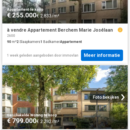
Appartement
·
te koop
€ 255.000
€ 2.833/m²
à vendre Appartement Berchem Marie Josélaan
2600
90
m²
2
Slaapkamers
1
Badkamer
Appartement
Meer informatie
1 week geleden
aangeboden door
immovlan
Foto bekijken
Geschakelde Woning
·
te koop
€ 799.000
€ 2.282/m²