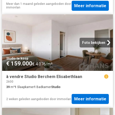
Meer dan 1 maand geleden
aangeboden door
Meer informatie
immovlan
Foto bekijken
Studio
·
te koop
€ 159.000
€ 4.076/m²
à vendre Studio Berchem Elisabethlaan
2600
39
m²
1
Slaapkamer
1
Badkamer
Studio
Meer informatie
2 weken geleden
aangeboden door
immovlan