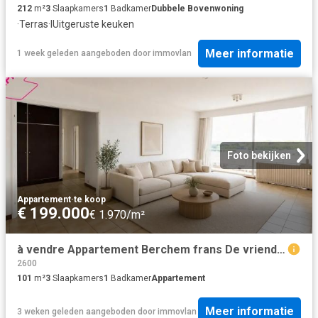
212
m²
3
Slaapkamers
1
Badkamer
Dubbele Bovenwoning
·
Terras
·
IUitgeruste keuken
Meer informatie
1 week geleden
aangeboden door
immovlan
Foto bekijken
Appartement
·
te koop
€ 199.000
€ 1.970/m²
à vendre Appartement Berchem frans De vriendtstraat
2600
101
m²
3
Slaapkamers
1
Badkamer
Appartement
Meer informatie
3 weken geleden
aangeboden door
immovlan