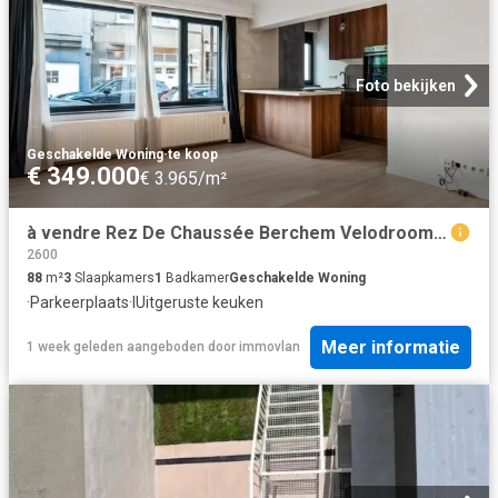
Foto bekijken
Geschakelde Woning
·
te koop
€ 349.000
€ 3.965/m²
à vendre Rez De Chaussée Berchem Velodroomstraat
2600
88
m²
3
Slaapkamers
1
Badkamer
Geschakelde Woning
·
Parkeerplaats
·
IUitgeruste keuken
Meer informatie
1 week geleden
aangeboden door
immovlan