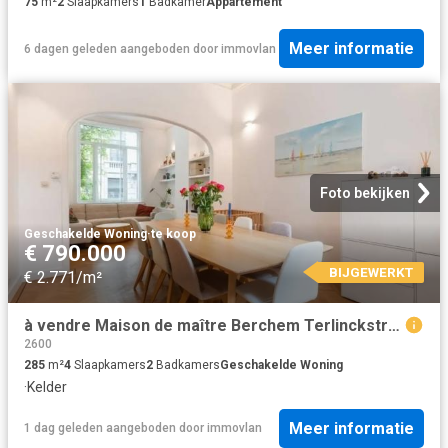
75
m²
2
Slaapkamers
1
Badkamer
Appartement
Meer informatie
6 dagen geleden
aangeboden door
immovlan
Foto bekijken
Geschakelde Woning
·
te koop
€ 790.000
BIJGEWERKT
€ 2.771/m²
à vendre Maison de maître Berchem Terlinckstraat
2600
285
m²
4
Slaapkamers
2
Badkamers
Geschakelde Woning
·
Kelder
Meer informatie
1 dag geleden
aangeboden door
immovlan