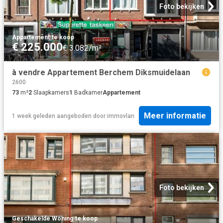
Foto bekijken
Appartement
·
te koop
€ 225.000
€ 3.082/m²
à vendre Appartement Berchem Diksmuidelaan
2600
73
m²
2
Slaapkamers
1
Badkamer
Appartement
Meer informatie
1 week geleden
aangeboden door
immovlan
Foto bekijken
Geschakelde Woning
·
te koop