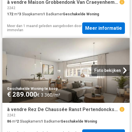
à vendre Maison Grobbendonk Van Craeyenhemstraat
2242
172
m²
3
Slaapkamers
1
Badkamer
Geschakelde Woning
Meer dan 1 maand geleden
aangeboden door
Meer informatie
immovlan
Foto bekijken
Geschakelde Woning
·
te koop
€ 289.000
€ 3.360/m²
à vendre Rez De Chaussée Ranst Pertendonckstraat
2242
86
m²
2
Slaapkamers
1
Badkamer
Geschakelde Woning