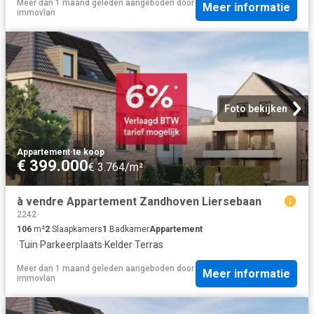
Meer dan 1 maand geleden
aangeboden door
Meer informatie
immovlan
Foto bekijken
Appartement
·
te koop
€ 399.000
€ 3.764/m²
à vendre Appartement Zandhoven Liersebaan
2242
106
m²
2
Slaapkamers
1
Badkamer
Appartement
·
Tuin
·
Parkeerplaats
·
Kelder
·
Terras
Meer dan 1 maand geleden
aangeboden door
Meer informatie
immovlan