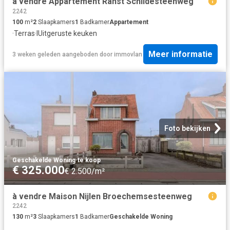
à vendre Appartement Ranst Schildesteenweg
2242
100
m²
2
Slaapkamers
1
Badkamer
Appartement
·
Terras
·
IUitgeruste keuken
Meer informatie
3 weken geleden
aangeboden door
immovlan
Foto bekijken
Geschakelde Woning
·
te koop
€ 325.000
€ 2.500/m²
à vendre Maison Nijlen Broechemsesteenweg
2242
130
m²
3
Slaapkamers
1
Badkamer
Geschakelde Woning