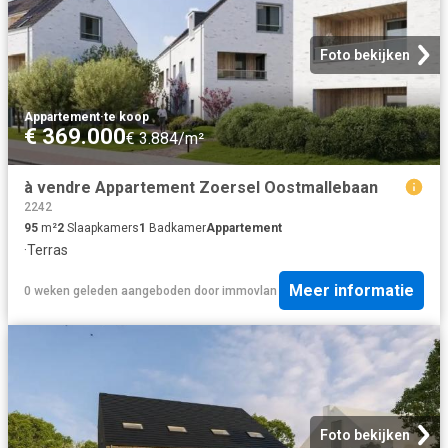
Foto bekijken
Appartement
·
te koop
€ 369.000
€ 3.884/m²
à vendre Appartement Zoersel Oostmallebaan
2242
95
m²
2
Slaapkamers
1
Badkamer
Appartement
·
Terras
Meer informatie
0 weken geleden
aangeboden door
immovlan
Foto bekijken