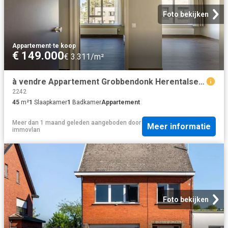
Foto bekijken
Appartement
·
te koop
€ 149.000
€ 3.311/m²
à vendre Appartement Grobbendonk Herentalse steenweg
2242
45
m²
1
Slaapkamer
1
Badkamer
Appartement
Meer dan 1 maand geleden
aangeboden door
Meer informatie
immovlan
Foto bekijken