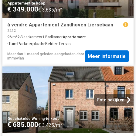
Appartement
·
te koop
€ 349.000
€ 3.635/m²
à vendre Appartement Zandhoven Liersebaan
2242
96
m²
2
Slaapkamers
1
Badkamer
Appartement
·
Tuin
·
Parkeerplaats
·
Kelder
·
Terras
Meer dan 1 maand geleden
aangeboden door
Meer informatie
immovlan
Foto bekijken
Geschakelde Woning
·
te koop
€ 685.000
€ 3.425/m²