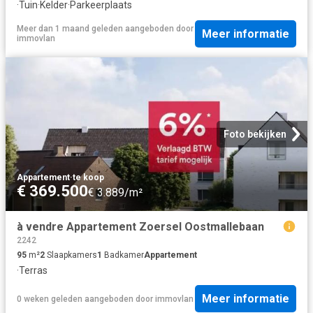
·
Tuin
·
Kelder
·
Parkeerplaats
Meer dan 1 maand geleden
aangeboden door
Meer informatie
immovlan
Foto bekijken
Appartement
·
te koop
€ 369.500
€ 3.889/m²
à vendre Appartement Zoersel Oostmallebaan
2242
95
m²
2
Slaapkamers
1
Badkamer
Appartement
·
Terras
Meer informatie
0 weken geleden
aangeboden door
immovlan