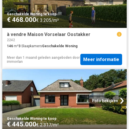
Geschakelde Woning
·
te koop
€ 468.000
€ 3.205/m²
à vendre Maison Vorselaar Oostakker
2242
146
m²
3
Slaapkamers
Geschakelde Woning
Meer dan 1 maand geleden
aangeboden door
Meer informatie
immovlan
Foto bekijken
Geschakelde Woning
·
te koop
€ 445.000
€ 2.317/m²