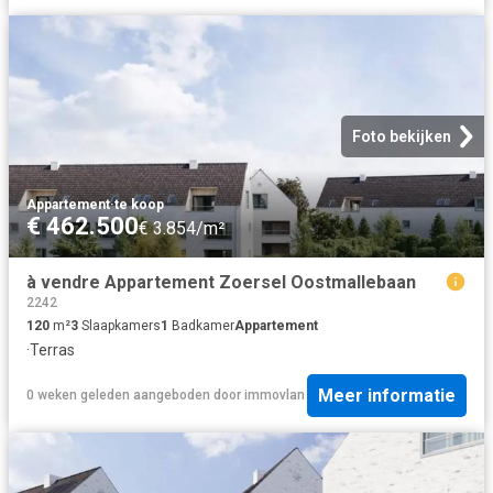
Foto bekijken
Appartement
·
te koop
€ 462.500
€ 3.854/m²
à vendre Appartement Zoersel Oostmallebaan
2242
120
m²
3
Slaapkamers
1
Badkamer
Appartement
·
Terras
Meer informatie
0 weken geleden
aangeboden door
immovlan