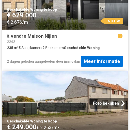
Geschakelde Woning
·
te koop
€ 629.000
NIEUW
€ 2.676/m²
à vendre Maison Nijlen
2242
235
m²
5
Slaapkamers
2
Badkamers
Geschakelde Woning
Meer informatie
2 dagen geleden
aangeboden door
immovlan
Foto bekijken
Geschakelde Woning
·
te koop
€ 249.000
€ 2.263/m²