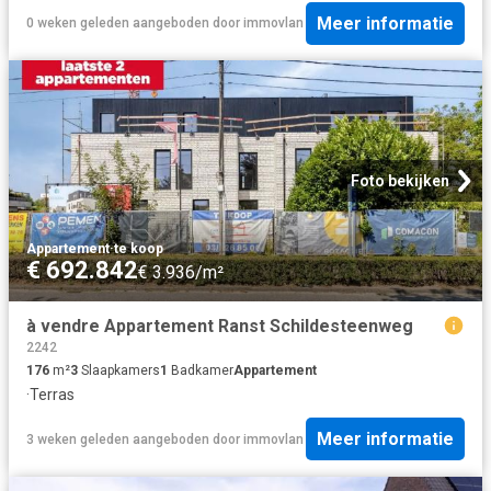
Meer informatie
0 weken geleden
aangeboden door
immovlan
Foto bekijken
Appartement
·
te koop
€ 692.842
€ 3.936/m²
à vendre Appartement Ranst Schildesteenweg
2242
176
m²
3
Slaapkamers
1
Badkamer
Appartement
·
Terras
Meer informatie
3 weken geleden
aangeboden door
immovlan