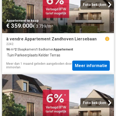
Foto bekijken
Appartement
·
te koop
€ 359.000
€ 3.739/m²
à vendre Appartement Zandhoven Liersebaan
2242
96
m²
2
Slaapkamers
1
Badkamer
Appartement
·
Tuin
·
Parkeerplaats
·
Kelder
·
Terras
Meer dan 1 maand geleden
aangeboden door
Meer informatie
immovlan
Foto bekijken