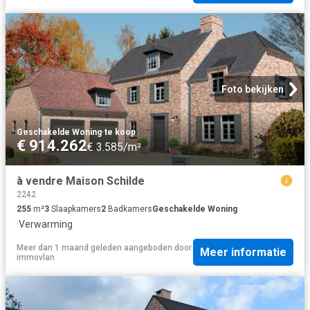
Foto bekijken
Geschakelde Woning
·
te koop
€ 914.262
€ 3.585/m²
à vendre Maison Schilde
2242
255
m²
3
Slaapkamers
2
Badkamers
Geschakelde Woning
·
Verwarming
Meer dan 1 maand geleden
aangeboden door
Meer informatie
immovlan