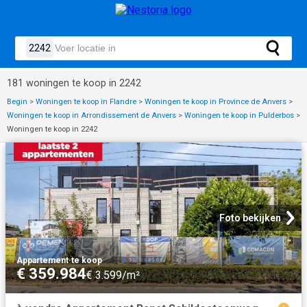
181 woningen te koop in 2242
Begin
>
Woningen te koop in Flandre
>
Woningen te koop in Province de Anvers
>
Woningen te koop in Arrondissement de Anvers
>
Woningen te koop in Pulderbos
>
Woningen te koop in 2242
Foto bekijken
Appartement
·
te koop
€ 359.984
€ 3.599/m²