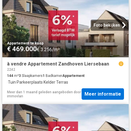
Foto bekijken
Appartement
·
te koop
€ 469.000
€ 3.256/m²
à vendre Appartement Zandhoven Liersebaan
2242
144
m²
3
Slaapkamers
1
Badkamer
Appartement
·
Tuin
·
Parkeerplaats
·
Kelder
·
Terras
Meer dan 1 maand geleden
aangeboden door
Meer informatie
immovlan