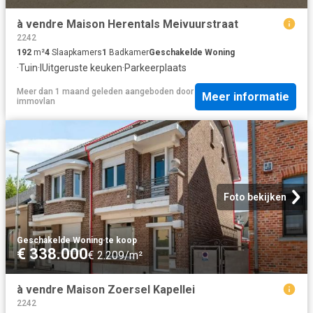
à vendre Maison Herentals Meivuurstraat
2242
192
m²
4
Slaapkamers
1
Badkamer
Geschakelde Woning
·
Tuin
·
IUitgeruste keuken
·
Parkeerplaats
Meer dan 1 maand geleden
aangeboden door
Meer informatie
immovlan
Foto bekijken
Geschakelde Woning
·
te koop
€ 338.000
€ 2.209/m²
à vendre Maison Zoersel Kapellei
2242