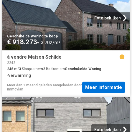
Foto bekijken
Geschakelde Woning
·
te koop
€ 918.273
€ 3.702/m²
à vendre Maison Schilde
2242
248
m²
3
Slaapkamers
2
Badkamers
Geschakelde Woning
·
Verwarming
Meer dan 1 maand geleden
aangeboden door
Meer informatie
immovlan
Foto bekijken