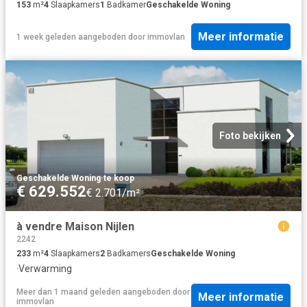
153
m²
4
Slaapkamers
1
Badkamer
Geschakelde Woning
Meer informatie
1 week geleden
aangeboden door
immovlan
Foto bekijken
Geschakelde Woning
·
te koop
€ 629.552
€ 2.701/m²
à vendre Maison Nijlen
2242
233
m²
4
Slaapkamers
2
Badkamers
Geschakelde Woning
·
Verwarming
Meer dan 1 maand geleden
aangeboden door
Meer informatie
immovlan