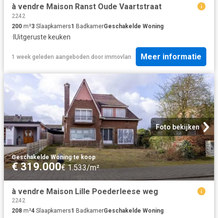
à vendre Maison Ranst Oude Vaartstraat
2242
200
m²
3
Slaapkamers
1
Badkamer
Geschakelde Woning
·
IUitgeruste keuken
Meer informatie
1 week geleden
aangeboden door
immovlan
Foto bekijken
Geschakelde Woning
·
te koop
€ 319.000
€ 1.533/m²
à vendre Maison Lille Poederleese weg
2242
208
m²
4
Slaapkamers
1
Badkamer
Geschakelde Woning