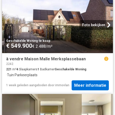
Foto bekijken
Geschakelde Woning
·
te koop
€ 549.900
€ 2.488/m²
à vendre Maison Malle Merksplassebaan
2242
221
m²
4
Slaapkamers
1
Badkamer
Geschakelde Woning
·
Tuin
·
Parkeerplaats
Meer informatie
1 week geleden
aangeboden door
immovlan