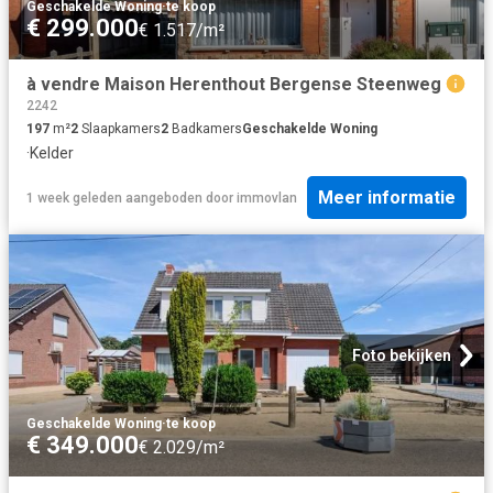
Geschakelde Woning
·
te koop
€ 299.000
€ 1.517/m²
à vendre Maison Herenthout Bergense Steenweg
2242
197
m²
2
Slaapkamers
2
Badkamers
Geschakelde Woning
·
Kelder
Meer informatie
1 week geleden
aangeboden door
immovlan
Foto bekijken
Geschakelde Woning
·
te koop
€ 349.000
€ 2.029/m²