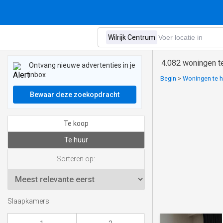
4.082 woningen te
Ontvang nieuwe advertenties in je
inbox
Begin
>
Woningen te h
Bewaar deze zoekopdracht
Te koop
Te huur
Sorteren op:
Slaapkamers