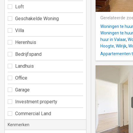
Loft
Gerelateerde zo
Geschakelde Woning
Woningen te huur
Villa
Woningen te huur 
huur in Valaar
,
Wo
Herenhuis
Hoogte, Wilrijk
,
Wo
Bedrijfspand
Appartementen te
Landhuis
Office
Garage
Investment property
Commercial Land
Kenmerken