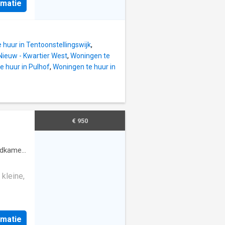
rmatie
fort -
sterende
n WIFI-
 huur in Tentoonstellingswijk
,
as,
Nieuw - Kwartier West
,
Woningen te
te
ensta
e huur in Pulhof
,
Woningen te huur in
 Groene
erkant
en
tal van
€ 950
 bus-
 Vlakbij
dkamer
Campus
Au
 kleine,
Wilrijk
rmatie