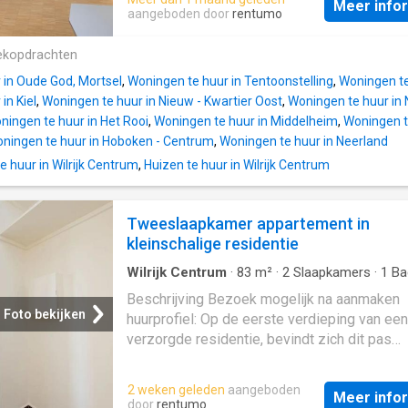
inloopdouche, wastafel en toilet.Troeven:
Meer info
voorzien van alle comfort: een bureau, een
aangeboden door
rentumo
zonnewerende beglazing voor maximaal com
kwalitatief Flamantbed, kleerkast en verdui
ventilatiesysteem C+ voor een gezond
gordijnen. De keuken wordt gedeeld met
ekopdrachten
binnenklimaat - inclusief gordijnen en
medebewoners en is volledig uitgerust.
verlichtingsarmaturen - volledig voorzien va
 in Oude God, Mortsel
,
Woningen te huur in Tentoonstelling
,
Woningen te
Inbegrepen: Internet Normaal verbruik van g
netwerk - mogelijkheid tot huren van een
in Kiel
,
Woningen te huur in Nieuw - Kwartier Oost
,
Woningen te huur in 
elektriciteit en water Extra troeven: Overdek
autostaanplaats met laadvoorziening - fiets
ningen te huur in Het Rooi
,
Woningen te huur in Middelheim
,
Woningen t
fietsstaanplaats Gratis parkeren in de straat
ningen te huur in Hoboken - Centrum
,
Woningen te huur in Neerland
Rustige, vertrouwelijke sfeer in het gebouw
 huur in Wilrijk Centrum
,
Huizen te huur in Wilrijk Centrum
en aangename omgeving met park aan de ov
Ligging: Gelegen in Wilrijk, een dynamische 
groene stad in de rand rond Antwerpen, met 
Tweeslaapkamer appartement in
voordelen: uitstekende bereikbaarheid, nabij
kleinschalige residentie
en tramhaltes, winkels, sportinfrastructuur,
vrijetijdsbesteding en een cultureel centrum.
Wilrijk Centrum
·
83
m²
·
2
Slaapkamers
·
1
Ba
verschillende campussen en instellingen: 
·
Appartement
·
Terras
·
IUitgeruste keuken
Beschrijving Bezoek mogelijk na aanmaken
Drie Eiken Groenenborger Middelheim Sint-
Foto bekijken
huurprofiel: Op de eerste verdieping van een
verzorgde residentie, bevindt zich dit pas
gerenoveerde appartement. Het centrum van 
ligt op wandelafstand, met tal van winkels,
2 weken geleden
aangeboden
Meer info
supermarkten, horeca en andere dagelijkse
door
rentumo