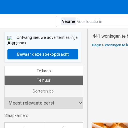
441 woningen te h
Ontvang nieuwe advertenties in je
inbox
Begin
>
Woningen te h
Bewaar deze zoekopdracht
Te koop
Te huur
Sorteren op:
Slaapkamers