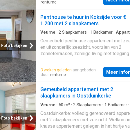
met trap naar het verdiep, lichtrijke living m
rentumo
ingerichte keuken, berging, apart toilet en i
garage met wasplaats. Op het verdiep zijn 4
Penthouse te huur in Koksijde voor €
slaapkamers, een badkamer voorzien van d
1.200 met 2 slaapkamers
ligbad en lavabo met kolomkasten en apart to
Gezellige zuidgerichte achtertuin met poortje
Veurne
·
2
Slaapkamers
·
1
Badkamer
·
Appar
Terras
zal nog voorzien worden van tuinhuis). Maan
Gemeubeld penthouse appartement met zee
huurprijs: 1075 euro. Beschikbaar vanaf 01
Foto bekijken
en uitzonderlijk zeezicht, voorzien van 2
september. EPC: A klasse. (Ref. NI27692)
zonneterrassen, zonnige living met toegang 
beide terrassen, ingerichte keuken voorzien 
toestellen waaronder vaatwas en wasmachin
3 weken geleden
aangeboden
Meer info
slaapkamers waarvan een met toegang tot h
door
rentumo
terras achteraan, apart toilet, berging met
legplanken en droogkast, badkamer met lav
Gemeubeld appartement met 2
douche
slaapkamers in Oostduinkerke
Veurne
·
50
m²
·
2
Slaapkamers
·
1
Badkamer
·
Appartement
·
Terras
·
IUitgeruste keuken
Oostduinkerke: volledig gerenoveerd appar
Foto bekijken
met 2 slaapkamers met zeezicht. Welkom in
knusse appartement gelegen in het hartje va