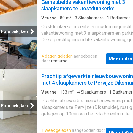
Gemeubelde vakantiewoning met 3
slaapkamers te Oostduinkerke
Veurne
·
80
m²
·
3
Slaapkamers
·
1
Badkamer
·
Geschakelde Woning
·
Tuin
·
Parkeerplaats
·
T
Oostduinkerke: recente en modern ingericht
IUitgeruste keuken
Foto bekijken
vakantiewoning met 3 slaapkamers en parki
Deze prachtig ingerichte vakantiewoning, ge
het domein Westhinder te Oostduinkerke, he
mooie tuin, met ruim terras aan de zonnekan
4 dagen geleden
aangeboden
Meer info
bijhorende privéparking. Indeling: Gelijkvloer
door
rentumo
woonkamer met open ingerichte keuken, apart
badkamer met douche, slaapkamer met 2 per
Prachtig afgewerkte nieuwbouwwoni
terras, tuin, berging met plaats voor fietsen.
met 4 slaapkamers te Pervijze Diksmu
verdieping: 2 slaapkamers elke met 2 enkel
bedden. GEEN DOMICILIE MOGELIJK IN DI
Veurne
·
133
m²
·
4
Slaapkamers
·
1
Badkamer
Geschakelde Woning
·
Tuin
·
IUitgeruste keuk
VAKANTIEDOMEIN ! Troeven: zonnig geleg
Prachtig afgewerkte nieuwbouwwoning met
Parkeerplaats
privétuin zonnepanelen zorgen voor laag
Foto bekijken
slaapkamers te Pervijze (Diksmuide), rustig
energieverbruik privéparking aan de woning
gelegen op 10min van het stadscentrum te
informatie ? Contacteer Lorenzo Cuyle via 
Diksmuide en Nieuwpoort en 8 min rijden va
22 22 of via
oprit E-40. Het gelijkvloers bestaat uit een 
1 week geleden
aangeboden door
Meer info