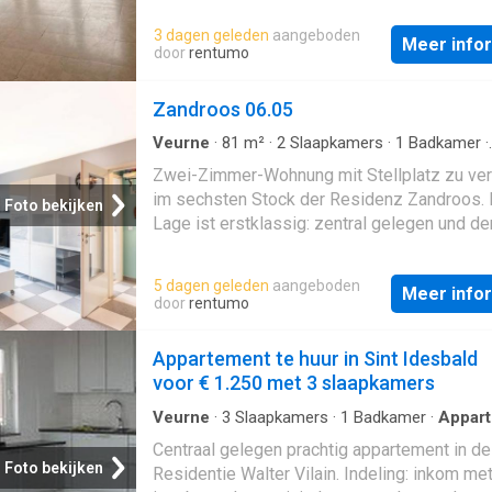
slaapkamer als bureauruimte 2 terrassen, w
oostgericht). Het appartement ademt authen
3 dagen geleden
aangeboden
opnieuw aangelegd Recent volledig opnieu
Meer info
charme uit in combinatie met hedendaags co
door
rentumo
geschilderd en voorzien van vliesbehang
vernieuwde badkamer (inloopdouche, wastafe
nieuwe keuken (gasfornuis, koelkast, hetelu
Zandroos 06.05
) - CV met vernieuwde hoogrendementsketel
superisolerende beglazing - recent vernieu
Veurne
·
81
m²
·
2
Slaapkamers
·
1
Badkamer
·
Appartement
·
Balkon
geïsoleerd dak - ruime woonkamer (30m²) -
Zwei-Zimmer-Wohnung mit Stellplatz zu ve
slaapkamers met ingebouwde kasten - ing
im sechsten Stock der Residenz Zandroos. 
Foto bekijken
vestiairekast in de gang - ruime berging -
Lage ist erstklassig: zentral gelegen und d
afzonderlijk toilet - lift - overal rolluiken -
ruhig. Die Immobilie ist wie folgt aufgeteilt:
fietsenberging: 15€/mnd (indien gewenst) H
Eingangshalle | Wohnbereich mit Zugang z
5 dagen geleden
aangeboden
appartement bevindt zich op de 4e verdiepi
Meer info
Balkon mit herrlicher Aussicht | vollausgesta
door
rentumo
mooie uitzichten. Geen syndic, geen concië
offene Küche | Abstellraum | erstes Schlaf
mit Zugang zum Balkon | zweites Schlafzim
Appartement te huur in Sint Idesbald
separate Toilette | Badezimmer mit Badewa
voor € 1.250 met 3 slaapkamers
Duschvorhang, Waschtischmöbel und
Waschmaschinenanschluss. Stellplatz an de
Veurne
·
3
Slaapkamers
·
1
Badkamer
·
Appar
IUitgeruste keuken
·
Parkeerplaats
Residenz im Preis inbegriffen! Zwei private
Centraal gelegen prachtig appartement in de
Kellerabteile vorhanden. Energieausweis La
Foto bekijken
Residentie Walter Vilain. Indeling: inkom me