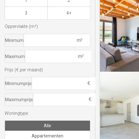
1
2
3
4+
Oppervlakte (m²)
Minimum
Maximum
Prijs (€ per maand)
Minimumprijs
Maximumprijs
Woningtype
Alle
Appartementen