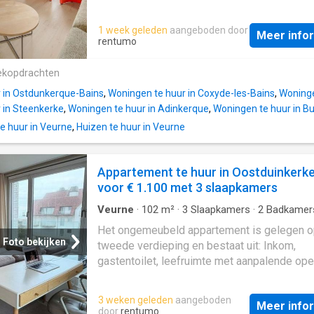
Oostduinkerke. Geschikt voor 4 personen en
voorzien van alle nodige comfort, biedt dit
1 week geleden
aangeboden door
Meer info
appartement u wat nodig is om te genieten 
rentumo
aangenaam verblijf aan zee. Vanop het terra
's avonds de zonsondergang meepikken terw
ekopdrachten
geniet van een aperitiefje, of vertoeft u liev
 in Ostdunkerque-Bains
,
Woningen te huur in Coxyde-les-Bains
,
Woninge
één van de talrijke terrasjes in de buurt? Ge
 in Steenkerke
,
Woningen te huur in Adinkerque
,
Woningen te huur in B
stress om een parkeerplaats te vinden, uw
 huur in Veurne
,
Huizen te huur in Veurne
parkeert u op de privatieve plaats op de bin
Indeling: Woonkamer met terras met zijdeli
zeezicht, open ingerichte keuken, apart toilet
Appartement te huur in Oostduinkerk
badkamer met douche, slaapkamer 1: 2 pers.
voor € 1.100 met 3 slaapkamers
slaapkamer 2: stapelbed, parkeerplaats. Tro
volledig gerenoveerd zijdelings zeezicht
Veurne
·
102
m²
·
3
Slaapkamers
·
2
Badkamer
parkeerplaats inbegrepen Meer informatie?
Appartement
·
Balkon
·
Terras
·
IUitgeruste ke
Het ongemeubeld appartement is gelegen o
Parkeerplaats
Contacteer Lorenzo Cuyle via 058/22 22 22
Foto bekijken
tweede verdieping en bestaat uit: Inkom,
gastentoilet, leefruimte met aanpalende op
keuken, berging, 3 slaapkamers, 2 badkame
douche, toilet en aangenaam balkon. Provisi
3 weken geleden
aangeboden
Meer info
syndic: 120€/maand (inclusief verbruik wate
door
rentumo