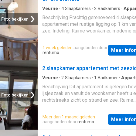
Veurne
·
4
Slaapkamers
·
2
Badkamers
·
Appa
·
Tuin
·
IUitgeruste keuken
·
Parkeerplaats
Beschrijving Prachtig gerenoveerd 4 slaapk
Foto bekijken
appartement met rustige ligging op 1 km va
zee. Indeling: Ruime woonkamer, moderne 
keuken, 2 douches. Daarnaast is er ook een
en kleine tuin waar men heerlijk kan geniete
1 week geleden
aangeboden door
Meer info
zon
rentumo
2 slaapkamer appartement met zeezi
Veurne
·
2
Slaapkamers
·
1
Badkamer
·
Appar
Balkon
·
Terras
·
IUitgeruste keuken
Beschrijving Dit appartement is gelegen bo
ijsjeszaak en vanuit de woonkamer heeft u 
Foto bekijken
rechtstreeks zicht op strand en zee. Ruime
woonkamer met open keuken Ingerichte ke
met basistoestellen 2 slaapkamers - waarv
Meer dan 1 maand geleden
Meer info
grote en 1 kleine Afzonderlijk toilet Bergrui
aangeboden door
rentumo
aansluiting voor wasmachine Balkon aan zee
Ruim terras achteraan Ongemeubeld Beschik