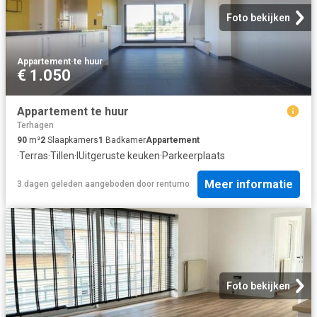
Foto bekijken
Appartement
·
te huur
€ 1.050
Appartement te huur
Terhagen
90
m²
2
Slaapkamers
1
Badkamer
Appartement
·
Terras
·
Tillen
·
IUitgeruste keuken
·
Parkeerplaats
Meer informatie
3 dagen geleden
aangeboden door
rentumo
Foto bekijken