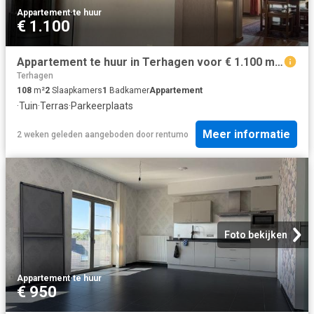
Appartement
·
te huur
€ 1.100
Appartement te huur in Terhagen voor € 1.100 met 2 slaapkamers
Terhagen
108
m²
2
Slaapkamers
1
Badkamer
Appartement
·
Tuin
·
Terras
·
Parkeerplaats
Meer informatie
2 weken geleden
aangeboden door
rentumo
Foto bekijken
Appartement
·
te huur
€ 950