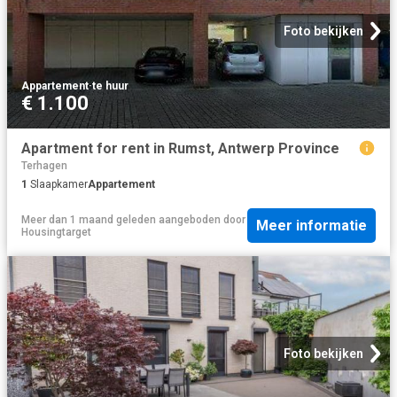
Foto bekijken
Appartement
·
te huur
€ 1.100
Apartment for rent in Rumst, Antwerp Province
Terhagen
1
Slaapkamer
Appartement
Meer dan 1 maand geleden
aangeboden door
Meer informatie
Housingtarget
Foto bekijken