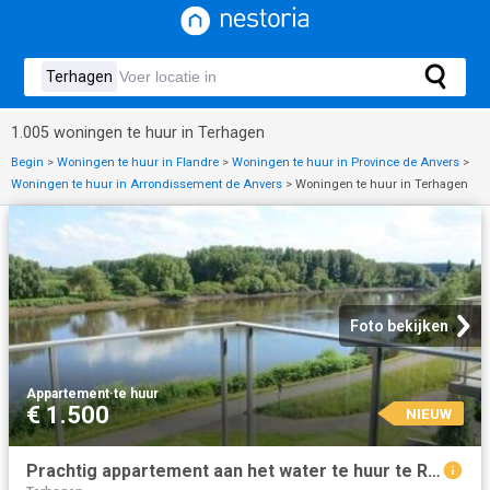
1.005 woningen te huur in Terhagen
Begin
>
Woningen te huur in Flandre
>
Woningen te huur in Province de Anvers
>
Woningen te huur in Arrondissement de Anvers
>
Woningen te huur in Terhagen
Foto bekijken
Appartement
·
te huur
€ 1.500
NIEUW
Prachtig appartement aan het water te huur te Rumst