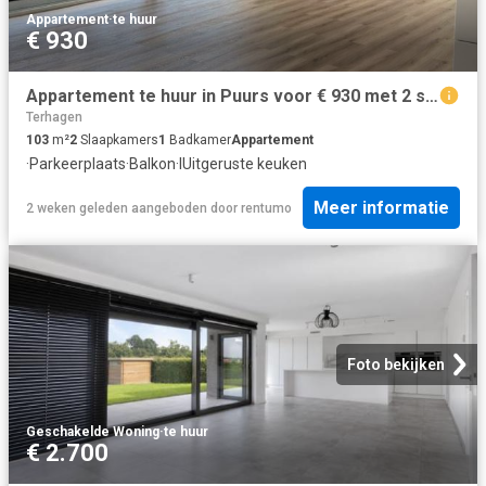
Appartement
·
te huur
€ 930
Appartement te huur in Puurs voor € 930 met 2 slaapkamers
Terhagen
103
m²
2
Slaapkamers
1
Badkamer
Appartement
·
Parkeerplaats
·
Balkon
·
IUitgeruste keuken
Meer informatie
2 weken geleden
aangeboden door
rentumo
Foto bekijken
Geschakelde Woning
·
te huur
€ 2.700