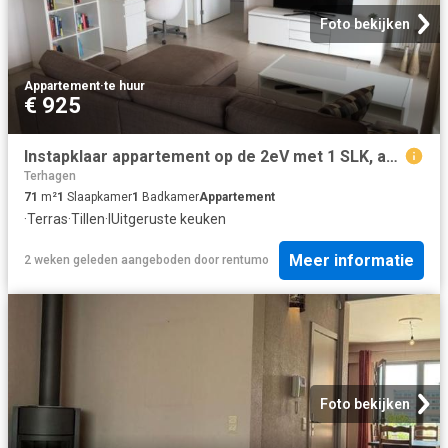
Foto bekijken
Appartement
·
te huur
€ 925
Instapklaar appartement op de 2eV met 1 SLK, autostaanplaats en terras met uitzicht op het water en natuurgebied
Terhagen
71
m²
1
Slaapkamer
1
Badkamer
Appartement
·
Terras
·
Tillen
·
IUitgeruste keuken
Meer informatie
2 weken geleden
aangeboden door
rentumo
Foto bekijken