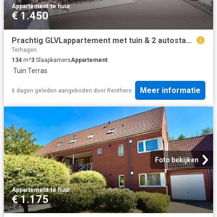
Appartement
·
te huur
€ 1.450
Prachtig GLVLappartement met tuin & 2 autostaanplaatsen
Terhagen
134
m²
3
Slaapkamers
Appartement
·
Tuin
·
Terras
Meer informatie
6 dagen geleden
aangeboden door
Renthero
Foto bekijken
Appartement
·
te huur
€ 1.175