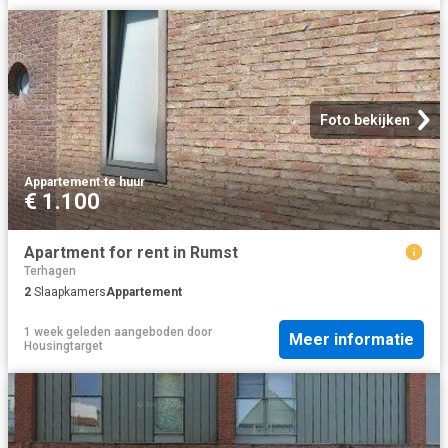
Foto bekijken
Appartement
·
te huur
€ 1.100
Apartment for rent in Rumst
Terhagen
2
Slaapkamers
Appartement
1 week geleden
aangeboden door
Meer informatie
Housingtarget