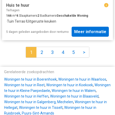
Huis te huur
Terhagen
166
m²
4
Slaapkamers
2
Badkamers
Geschakelde Woning
·
Tuin
·
Terras
·
IUitgeruste keuken
Meer informatie
5 dagen geleden
aangeboden door
rentumo
1
2
3
4
5
>
Gerelateerde zoekopdrachten
Woningen te huur in Boerenhoek
,
Woningen te huur in Waarloos
,
Woningen te huur in Reet
,
Woningen te huur in Koekoek
,
Woningen
te huur in Kleine Paepedaele
,
Woningen te huur in Walem
,
Woningen te huur in Heffen
,
Woningen te huur in Blaasveld
,
Woningen te huur in Galgenberg, Mechelen
,
Woningen te huur in
Hellegat
,
Woningen te huur in Tisselt
,
Woningen te huur in
Ruisbroek, Puurs-Sint-Amands