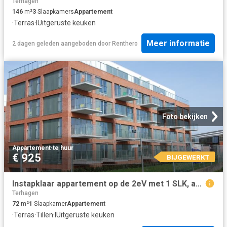
Terhagen
146
m²
3
Slaapkamers
Appartement
·
Terras
·
IUitgeruste keuken
Meer informatie
2 dagen geleden
aangeboden door
Renthero
Foto bekijken
Appartement
·
te huur
€ 925
BIJGEWERKT
Instapklaar appartement op de 2eV met 1 SLK, autostaanplaats en terras met uitzicht op het water en natuurgebied
Terhagen
72
m²
1
Slaapkamer
Appartement
·
Terras
·
Tillen
·
IUitgeruste keuken