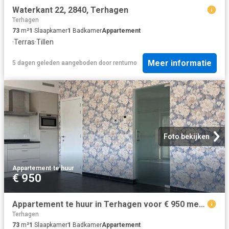
Waterkant 22, 2840, Terhagen
Terhagen
73
m²
1
Slaapkamer
1
Badkamer
Appartement
·
Terras
·
Tillen
Meer informatie
5 dagen geleden
aangeboden door
rentumo
Foto bekijken
Appartement
·
te huur
€ 950
Appartement te huur in Terhagen voor € 950 met 1 slaapkamer
Terhagen
73
m²
1
Slaapkamer
1
Badkamer
Appartement