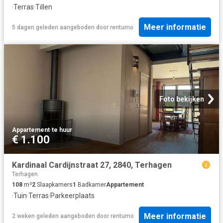
·
Terras
·
Tillen
Meer informatie
5 dagen geleden
aangeboden door
rentumo
Foto bekijken
Appartement
·
te huur
€ 1.100
Kardinaal Cardijnstraat 27, 2840, Terhagen
Terhagen
108
m²
2
Slaapkamers
1
Badkamer
Appartement
·
Tuin
·
Terras
·
Parkeerplaats
Meer informatie
2 weken geleden
aangeboden door
rentumo