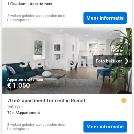
1
Slaapkamer
Appartement
2 weken geleden
aangeboden door
Meer informatie
Housingtarget
Foto bekijken
Appartement
·
te huur
€ 1.050
70 m2 apartment for rent in Rumst
Terhagen
70
m²
Appartement
3 weken geleden
aangeboden door
Meer informatie
Housingtarget