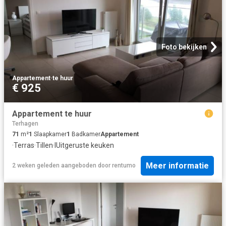
Foto bekijken
Appartement
·
te huur
€ 925
Appartement te huur
Terhagen
71
m²
1
Slaapkamer
1
Badkamer
Appartement
·
Terras
·
Tillen
·
IUitgeruste keuken
Meer informatie
2 weken geleden
aangeboden door
rentumo