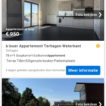
Foto bekijken
Appartement
·
te huur
€ 950
à louer Appartement Terhagen Waterkant
Terhagen
73
m²
1
Slaapkamer
1
Badkamer
Appartement
·
Terras
·
Tillen
·
IUitgeruste keuken
·
Parkeerplaats
Meer informatie
4 dagen geleden
aangeboden door
immovlan
Foto bekijken