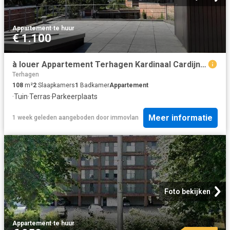
Appartement
·
te huur
€ 1.100
à louer Appartement Terhagen Kardinaal Cardijnstraat
Terhagen
108
m²
2
Slaapkamers
1
Badkamer
Appartement
·
Tuin
·
Terras
·
Parkeerplaats
Meer informatie
1 week geleden
aangeboden door
immovlan
Foto bekijken
Appartement
·
te huur