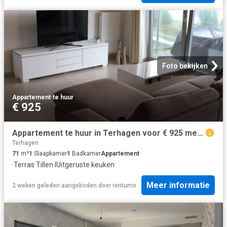
Foto bekijken
Appartement
·
te huur
€ 925
Appartement te huur in Terhagen voor € 925 met 1 slaapkamer
Terhagen
71
m²
1
Slaapkamer
1
Badkamer
Appartement
·
Terras
·
Tillen
·
IUitgeruste keuken
Meer informatie
2 weken geleden
aangeboden door
rentumo