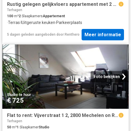
Rustig gelegen gelijkvloers appartement met 2 slaapkamers
Terhagen
100
m²
2
Slaapkamers
Appartement
·
Terras
·
IUitgeruste keuken
·
Parkeerplaats
Meer informatie
5 dagen geleden
aangeboden door
Renthero
Foto bekijken
Studio
·
te huur
€ 725
Flat to rent: Vijverstraat 1 2, 2800 Mechelen on Realo
Terhagen
50
m²
1
Slaapkamer
Studio