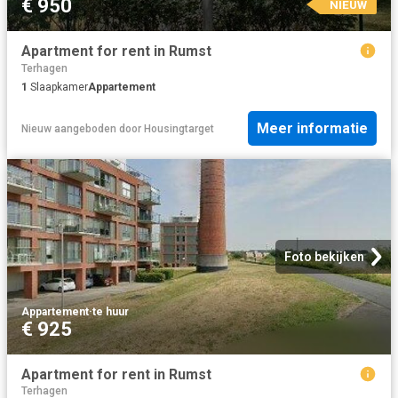
€ 950
NIEUW
Apartment for rent in Rumst
Terhagen
1
Slaapkamer
Appartement
Meer informatie
Nieuw
aangeboden door
Housingtarget
Foto bekijken
Appartement
·
te huur
€ 925
Apartment for rent in Rumst
Terhagen