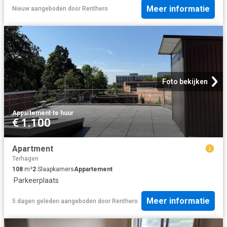
Meer informatie
Nieuw
aangeboden door
Renthero
Foto bekijken
Appartement
·
te huur
€ 1.100
Apartment
Terhagen
108
m²
2
Slaapkamers
Appartement
·
Parkeerplaats
Meer informatie
5 dagen geleden
aangeboden door
Renthero