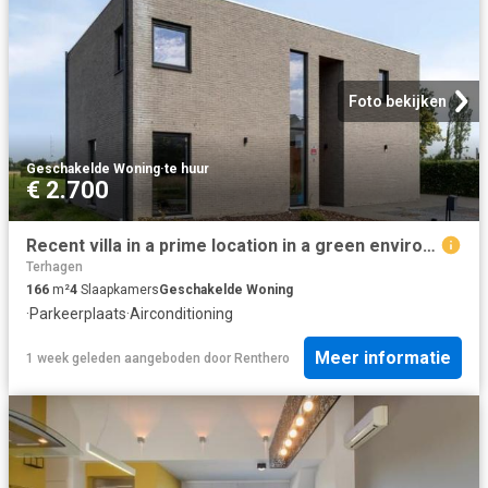
Foto bekijken
Geschakelde Woning
·
te huur
€ 2.700
Recent villa in a prime location in a green environment
Terhagen
166
m²
4
Slaapkamers
Geschakelde Woning
·
Parkeerplaats
·
Airconditioning
Meer informatie
1 week geleden
aangeboden door
Renthero