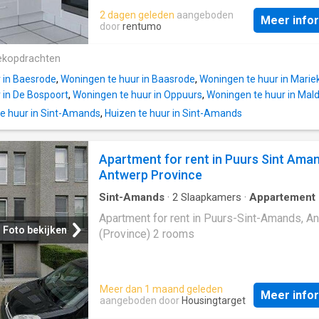
Inkomhal (10m²) / wc met handwas / ruime l
2 dagen geleden
aangeboden
Meer info
met eetplaats (42m²) / ingerichte keuken (3,
door
rentumo
3,7m) / 3 slaapkamers (4,7 x 3,6m; 4,5 x 3,1m
2,4m) met toegang tot ruim terras (9,5 x 1,1m
ekopdrachten
badkamer (3,7 x 2,1m) voorzien van dubbele
 in Baesrode
,
Woningen te huur in Baasrode
,
Woningen te huur in Marie
wastafel, ligbad en wc / berging met waspla
 in De Bospoort
,
Woningen te huur in Oppuurs
,
Woningen te huur in Mal
1,5m). Garage (6,1 x 3,7m). Appartement bes
e huur in Sint-Amands
,
Huizen te huur in Sint-Amands
over 9 zonnepanelen. Lasten: € 25 / maand.
Appartement is bewoonbaar door maximaal 
personen
Apartment for rent in Puurs Sint Aman
Antwerp Province
Sint-Amands
·
2
Slaapkamers
·
Appartement
Apartment for rent in Puurs-Sint-Amands, A
Foto bekijken
(Province) 2 rooms
Meer dan 1 maand geleden
Meer info
aangeboden door
Housingtarget