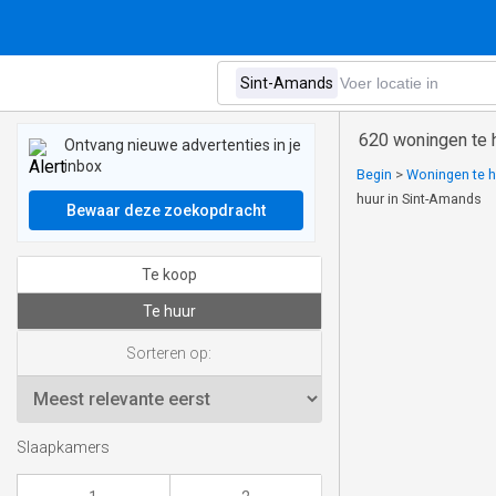
620 woningen te 
Ontvang nieuwe advertenties in je
inbox
Begin
>
Woningen te h
huur in Sint-Amands
Bewaar deze zoekopdracht
Te koop
Te huur
Sorteren op:
Slaapkamers