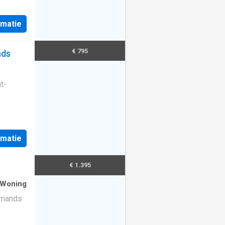
rmatie
€ 795
nds
t-
rmatie
€ 1.395
 Woning
Amands