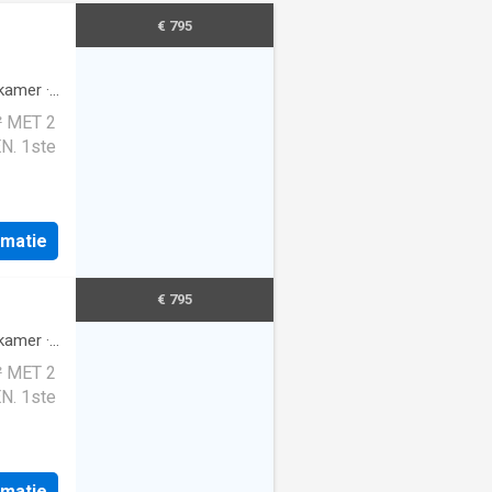
€ 795
kamer
·
 MET 2
. 1ste
oers:
al / wc
rmatie
2m²) /
s / 2
€ 795
adkamer
laatsen
kamer
·
 MET 2
. 1ste
oers:
al / wc
rmatie