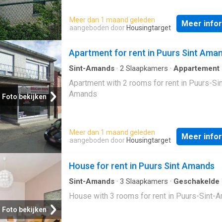
Meer dan 1 maand geleden
Meer info
aangeboden door
Housingtarget
Apartment for rent in Puurs Sint Ama
Sint-Amands
·
2
Slaapkamers
·
Appartement
Apartment with 2 rooms for rent in Puurs-Sin
Amands
Foto bekijken
Meer dan 1 maand geleden
Meer info
aangeboden door
Housingtarget
House for rent in Puurs Sint Amands
Sint-Amands
·
3
Slaapkamers
·
Geschakelde
House with 3 rooms for rent in Puurs-Sint-
Foto bekijken