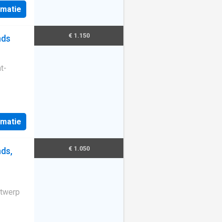
rmatie
€ 1.150
nds
t-
rmatie
€ 1.050
ds,
ntwerp