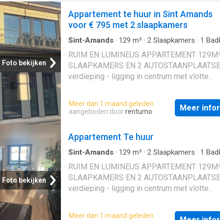
Appartement te huur in Sint Amands
voor € 795 met 2 slaapkamers
Sint-Amands
·
129
m²
·
2
Slaapkamers
·
1
Bad
Appartement
·
Parkeerplaats
RUIM EN LUMINEUS APPARTEMENT 129M²
Foto bekijken
SLAAPKAMERS EN 2 AUTOSTAANPLAATSEN
verdieping - ligging in centrum met vlotte
bereikbaarheid via N17, A12 en N16. Gelijkvl
Individuele inkomhal. 1ste verdieping: Traph
Meer dan 1 maand geleden
Meer info
met handwas / grote living met eetplaats (4
aangeboden door
rentumo
berging / recente super-ingerichte keuken /
veranda (6,8 x 2,3m) / berging met wasplaat
Appartement Te huur
slaapkamers (3,6 x 3,5m; 13m²) / recente b
met wastafel en inloopdouche. 2 autostaanp
Sint-Amands
·
129
m²
·
2
Slaapkamers
·
1
Bad
Appartement
·
Parkeerplaats
op parking achter gebouw. Appartement is
RUIM EN LUMINEUS APPARTEMENT 129M²
bewoonbaar door maximaal 3 personen
SLAAPKAMERS EN 2 AUTOSTAANPLAATSEN
Foto bekijken
verdieping - ligging in centrum met vlotte
bereikbaarheid via N17, A12 en N16. Gelijkvl
Individuele inkomhal. 1ste verdieping: Traph
Meer dan 1 maand geleden
Meer info