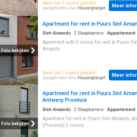
Meer dan 1 maand geleden
Meer info
aangeboden door
Housingtarget
Apartment for rent in Puurs Sint Ama
Sint-Amands
·
2
Slaapkamers
·
Appartement
Apartment with 2 rooms for rent in Puurs-Sin
Amands
Foto bekijken
Meer dan 1 maand geleden
Meer info
aangeboden door
Housingtarget
Apartment for rent in Puurs Sint Aman
Antwerp Province
Sint-Amands
·
2
Slaapkamers
·
Appartement
Apartment for rent in Puurs-Sint-Amands, A
Foto bekijken
(Province) 2 rooms