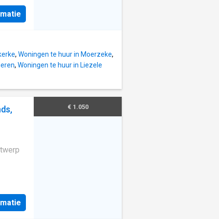
iving
rmatie
7 x
; 2,8 x
) /
kerke
,
Woningen te huur in Moerzeke
,
ats (4 x
deren
,
Woningen te huur in Liezele
chikt
4
€ 1.050
ds,
ntwerp
rmatie