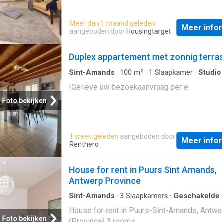
Meer dan 1 maand geleden
Meer info
aangeboden door
Housingtarget
Duplex appartement met zonnig terra
Sint-Amands
·
100
m²
·
1
Slaapkamer
·
Studio
!Gelieve uw bezoekaanvraag per e
Foto bekijken
1 week geleden
aangeboden door
Meer info
Renthero
House for rent in Puurs Sint Amands,
Antwerp Province
Sint-Amands
·
3
Slaapkamers
·
Geschakelde
House for rent in Puurs-Sint-Amands, Antwe
Foto bekijken
(Province) 3 rooms