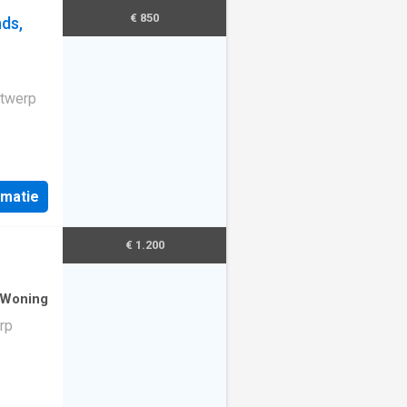
€ 850
ds,
ntwerp
rmatie
€ 1.200
 Woning
rp