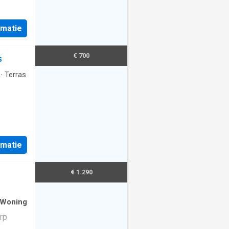
rmatie
€ 700
s
·
Terras
rmatie
€ 1.290
 Woning
rp