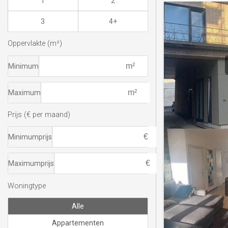
1
2
3
4+
Oppervlakte (m²)
Minimum
Maximum
Prijs (€ per maand)
Minimumprijs
Maximumprijs
Woningtype
Alle
Appartementen