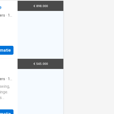
€ 898.000
e
ers
·
1
rmatie
€ 545.000
ers
·
1
uwing,
inge.
s
e keuze
rmatie