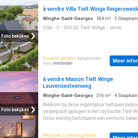
à vendre Villa Tielt Winge Reigersweid
Winghe-Saint-Georges
·
504
m²
·
5
Slaapkam
Badkamer
·
Villa
Villa - 5 - 504.00: Tielt-Winge - vente
Foto bekijken
3 weken geleden
aangeboden
Meer info
door
immovlan
à vendre Maison Tielt Winge
Leuvensesteenweg
Winghe-Saint-Georges
·
216
m²
·
4
Slaapkam
Badkamer
·
Geschakelde Woning
Welkom bij deze eigentijdse halfopen bebo
Foto bekijken
strategisch gelegen in het idyllische Tielt-W
Deze woning belichaamt een perfecte balan
tussen modern design, functionaliteit en
duurzaamheid, waardoor het een uitstekend
Meer dan 1 maand geleden
Meer info