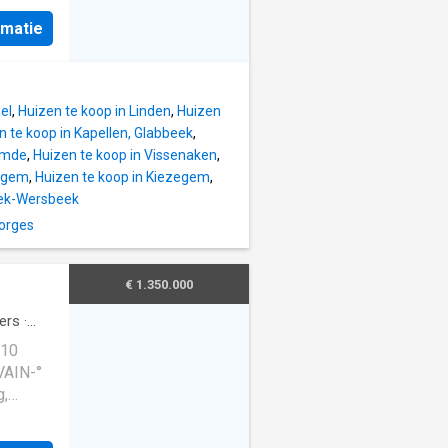
rmatie
à
, une
 Entouré
ue jour
el
,
Huizen te koop in Linden
,
Huizen
visite
n te koop in Kapellen, Glabbeek
,
nique de
emde
,
Huizen te koop in Vissenaken
,
n
zegem
,
Huizen te koop in Kiezegem
,
eek-Wersbeek
orges
€ 1.350.000
ers
·
,10
VAIN-°
g,
erg », «
e