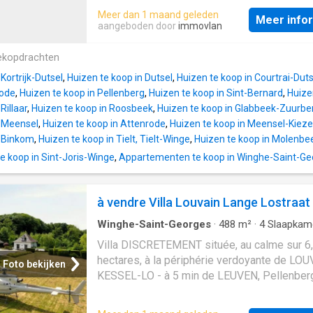
naturelle protégée, ce qui signifie qu'aucune
Meer dan 1 maand geleden
Meer info
construction supplémentaire n'est possible 
aangeboden door
immovlan
l'avenir. Cela garantit une tranquillité durable
intimité et une vue imprenable sur la nature.
ekopdrachten
par la forêt et la nature, vous profiterez chaq
Kortrijk-Dutsel
,
Huizen te koop in Dutsel
,
Huizen te koop in Courtrai-Duts
d'un silence exceptionnel et d'un à pour une 
rode
,
Huizen te koop in Pellenberg
,
Huizen te koop in Sint-Bernard
,
Huize
et découvrez par vous-même le potentiel u
Rillaar
,
Huizen te koop in Roosbeek
,
Huizen te koop in Glabbeek-Zuurb
cette propriété. Sans amiante, électricité no
n Meensel
,
Huizen te koop in Attenrode
,
Huizen te koop in Meensel-Kie
conforme, situé dans une réserve naturelle
n Binkom
,
Huizen te koop in Tielt, Tielt-Winge
,
Huizen te koop in Molenb
 koop in Sint-Joris-Winge
,
Appartementen te koop in Winghe-Saint-Ge
à vendre Villa Louvain Lange Lostraat
Winghe-Saint-Georges
·
488
m²
·
4
Slaapkam
Villa
·
Parkeerplaats
Villa DISCRETEMENT située, au calme sur 6
hectares, à la périphérie verdoyante de LOU
Foto bekijken
KESSEL-LO - à 5 min de LEUVEN, Pellenber
Linden et Korbeek-Lo° tout près de « Trolieb
Heideberg » et « Wimmershofpad »° gare d