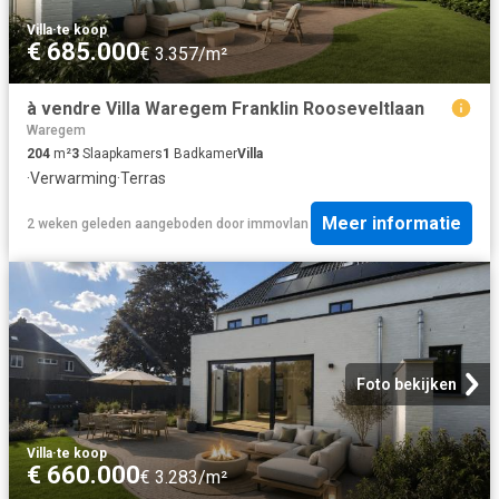
Villa
·
te koop
€ 685.000
€ 3.357/m²
à vendre Villa Waregem Franklin Rooseveltlaan
Waregem
204
m²
3
Slaapkamers
1
Badkamer
Villa
·
Verwarming
·
Terras
Meer informatie
2 weken geleden
aangeboden door
immovlan
Foto bekijken
Villa
·
te koop
€ 660.000
€ 3.283/m²