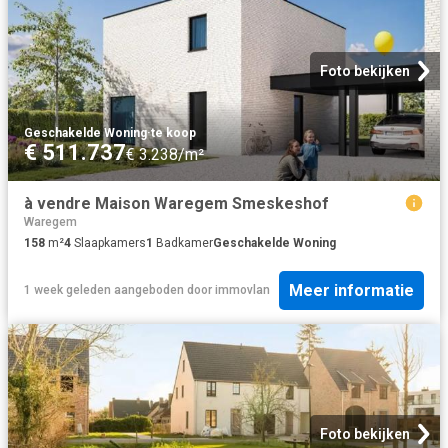
Foto bekijken
Geschakelde Woning
·
te koop
€ 511.737
€ 3.238/m²
à vendre Maison Waregem Smeskeshof
Waregem
158
m²
4
Slaapkamers
1
Badkamer
Geschakelde Woning
Meer informatie
1 week geleden
aangeboden door
immovlan
Foto bekijken