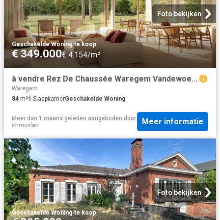
Foto bekijken
Geschakelde Woning
·
te koop
€ 349.000
€ 4.154/m²
à vendre Rez De Chaussée Waregem Vandewoestijnelaan
Waregem
84
m²
1
Slaapkamer
Geschakelde Woning
Meer dan 1 maand geleden
aangeboden door
Meer informatie
immovlan
Foto bekijken
Geschakelde Woning
·
te koop