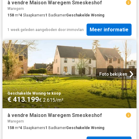
à vendre Maison Waregem Smeskeshof
Waregem
158
m²
4
Slaapkamers
1
Badkamer
Geschakelde Woning
Meer informatie
1 week geleden
aangeboden door
immovlan
Foto bekijken
Geschakelde Woning
·
te koop
€ 413.199
€ 2.615/m²
à vendre Maison Waregem Smeskeshof
Waregem
158
m²
4
Slaapkamers
1
Badkamer
Geschakelde Woning