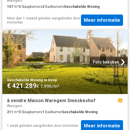
Waregem
157
m²
3
Slaapkamers
2
Badkamers
Geschakelde Woning
Meer dan 1 maand geleden
aangeboden door
Meer informatie
immovlan
Foto bekijken
Geschakelde Woning
·
te koop
€ 421.289
€ 1.996/m²
à vendre Maison Waregem Smeskeshof
Waregem
211
m²
3
Slaapkamers
1
Badkamer
Geschakelde Woning
Meer informatie
1 week geleden
aangeboden door
immovlan