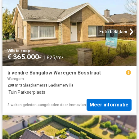
Foto bekijken
Villa
·
te koop
€ 365.000
€ 1.825/m²
à vendre Bungalow Waregem Bosstraat
Waregem
200
m²
3
Slaapkamers
1
Badkamer
Villa
·
Tuin
·
Parkeerplaats
Meer informatie
3 weken geleden
aangeboden door
immovlan