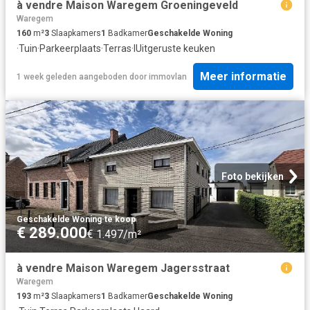
à vendre Maison Waregem Groeningeveld
Waregem
160
m²
3
Slaapkamers
1
Badkamer
Geschakelde Woning
·
Tuin
·
Parkeerplaats
·
Terras
·
IUitgeruste keuken
Meer informatie
1 week geleden
aangeboden door
immovlan
Foto bekijken
Geschakelde Woning
·
te koop
€ 289.000
€ 1.497/m²
à vendre Maison Waregem Jagersstraat
Waregem
193
m²
3
Slaapkamers
1
Badkamer
Geschakelde Woning