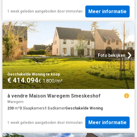
Meer informatie
1 week geleden
aangeboden door
immovlan
Foto bekijken
Geschakelde Woning
·
te koop
€ 414.094
€ 1.800/m²
à vendre Maison Waregem Smeskeshof
Waregem
230
m²
3
Slaapkamers
1
Badkamer
Geschakelde Woning
Meer informatie
1 week geleden
aangeboden door
immovlan