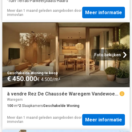
·
Tuin
·
Terras
·
Parkeerplaats
·
Haard
Meer dan 1 maand geleden
aangeboden door
Meer informatie
immovlan
Foto bekijken
Geschakelde Woning
·
te koop
€ 450.000
€ 4.500/m²
à vendre Rez De Chaussée Waregem Vandewoestijnelaan
Waregem
100
m²
2
Slaapkamers
Geschakelde Woning
Meer dan 1 maand geleden
aangeboden door
Meer informatie
immovlan