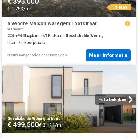
€ 395.000
NIEUW
€ 1.763/m²
à vendre Maison Waregem Loofstraat
Waregem
224
m²
4
Slaapkamers
1
Badkamer
Geschakelde Woning
·
Tuin
·
Parkeerplaats
Meer informatie
Nieuw
aangeboden door
immovlan
Foto bekijken
Geschakelde Woning
·
te koop
€ 499.500
€ 3.121/m²