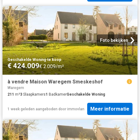
Foto bekijken
Geschakelde Woning
·
te koop
€ 424.009
€ 2.009/m²
à vendre Maison Waregem Smeskeshof
Waregem
211
m²
3
Slaapkamers
1
Badkamer
Geschakelde Woning
Meer informatie
1 week geleden
aangeboden door
immovlan