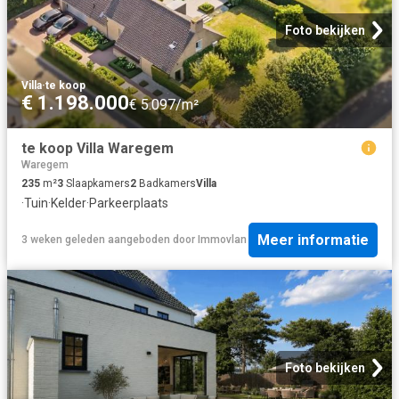
Foto bekijken
Villa
·
te koop
€ 1.198.000
€ 5.097/m²
te koop Villa Waregem
Waregem
235
m²
3
Slaapkamers
2
Badkamers
Villa
·
Tuin
·
Kelder
·
Parkeerplaats
Meer informatie
3 weken geleden
aangeboden door
Immovlan
Foto bekijken