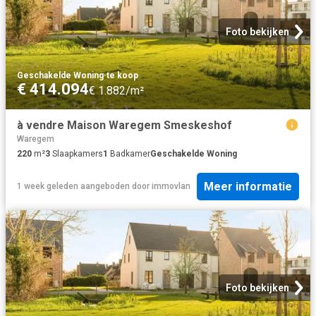
Foto bekijken
Geschakelde Woning
·
te koop
€ 414.094
€ 1.882/m²
à vendre Maison Waregem Smeskeshof
Waregem
220
m²
3
Slaapkamers
1
Badkamer
Geschakelde Woning
Meer informatie
1 week geleden
aangeboden door
immovlan
Foto bekijken