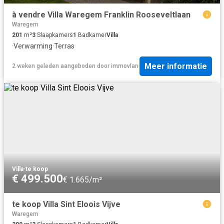
à vendre Villa Waregem Franklin Rooseveltlaan
Waregem
201
m²
3
Slaapkamers
1
Badkamer
Villa
·
Verwarming
·
Terras
Meer informatie
2 weken geleden
aangeboden door
immovlan
Villa
·
te koop
€ 499.500
€ 1.665/m²
te koop Villa Sint Eloois Vijve
Waregem