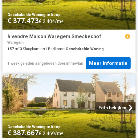
Geschakelde Woning
·
te koop
€ 377.473
€ 2.404/m²
à vendre Maison Waregem Smeskeshof
Waregem
157
m²
3
Slaapkamers
1
Badkamer
Geschakelde Woning
Meer informatie
1 week geleden
aangeboden door
immovlan
Foto bekijken
Geschakelde Woning
·
te koop
€ 387.667
€ 2.469/m²