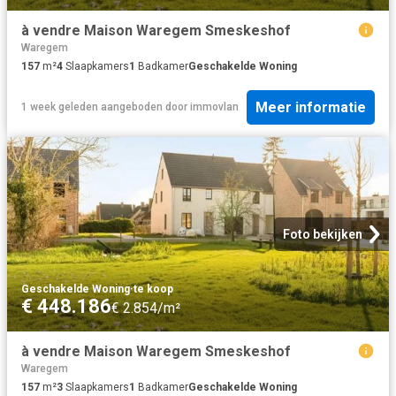
à vendre Maison Waregem Smeskeshof
Waregem
157
m²
4
Slaapkamers
1
Badkamer
Geschakelde Woning
Meer informatie
1 week geleden
aangeboden door
immovlan
Foto bekijken
Geschakelde Woning
·
te koop
€ 448.186
€ 2.854/m²
à vendre Maison Waregem Smeskeshof
Waregem
157
m²
3
Slaapkamers
1
Badkamer
Geschakelde Woning