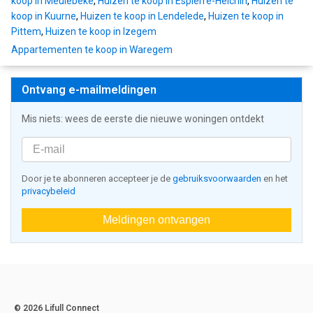
koop in Meulebeke
,
Huizen te koop in Espierre-Helchin
,
Huizen te
koop in Kuurne
,
Huizen te koop in Lendelede
,
Huizen te koop in
Pittem
,
Huizen te koop in Izegem
Appartementen te koop in Waregem
Ontvang e-mailmeldingen
Mis niets: wees de eerste die nieuwe woningen ontdekt
Door je te abonneren accepteer je de
gebruiksvoorwaarden
en het
privacybeleid
Meldingen ontvangen
© 2026 Lifull Connect