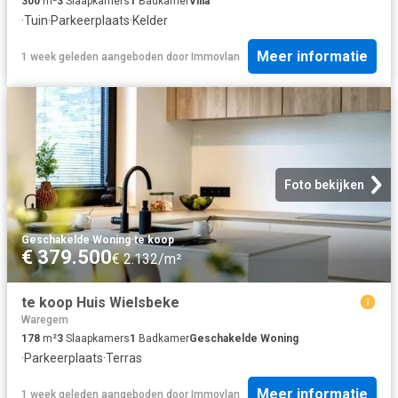
300
m²
3
Slaapkamers
1
Badkamer
Villa
·
Tuin
·
Parkeerplaats
·
Kelder
Meer informatie
1 week geleden
aangeboden door
Immovlan
Foto bekijken
Geschakelde Woning
·
te koop
€ 379.500
€ 2.132/m²
te koop Huis Wielsbeke
Waregem
178
m²
3
Slaapkamers
1
Badkamer
Geschakelde Woning
·
Parkeerplaats
·
Terras
Meer informatie
1 week geleden
aangeboden door
Immovlan