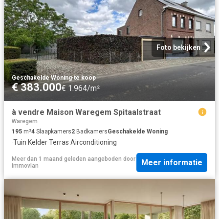
Foto bekijken
Geschakelde Woning
·
te koop
€ 383.000
€ 1.964/m²
à vendre Maison Waregem Spitaalstraat
Waregem
195
m²
4
Slaapkamers
2
Badkamers
Geschakelde Woning
·
Tuin
·
Kelder
·
Terras
·
Airconditioning
Meer dan 1 maand geleden
aangeboden door
Meer informatie
immovlan