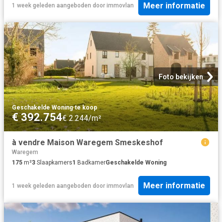
Meer informatie
1 week geleden
aangeboden door
immovlan
Foto bekijken
Geschakelde Woning
·
te koop
€ 392.754
€ 2.244/m²
à vendre Maison Waregem Smeskeshof
Waregem
175
m²
3
Slaapkamers
1
Badkamer
Geschakelde Woning
Meer informatie
1 week geleden
aangeboden door
immovlan