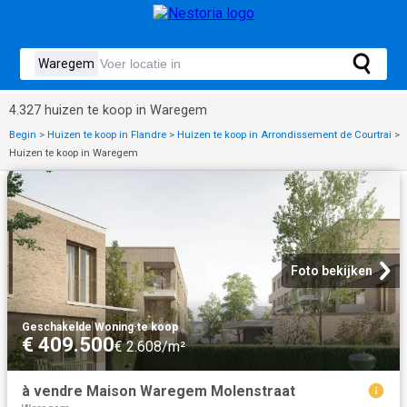
4.327 huizen te koop in Waregem
Begin
>
Huizen te koop in Flandre
>
Huizen te koop in Arrondissement de Courtrai
>
Huizen te koop in Waregem
Foto bekijken
Geschakelde Woning
·
te koop
€ 409.500
€ 2.608/m²
à vendre Maison Waregem Molenstraat