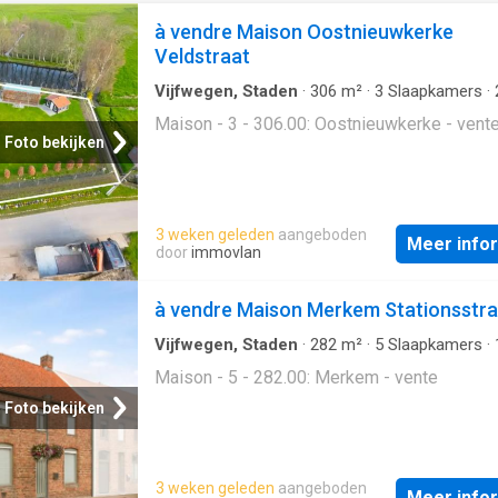
à vendre Maison Oostnieuwkerke
Veldstraat
Vijfwegen, Staden
·
306
m²
·
3
Slaapkamers
·
Badkamers
·
Geschakelde Woning
Maison - 3 - 306.00: Oostnieuwkerke - vent
Foto bekijken
3 weken geleden
aangeboden
Meer info
door
immovlan
à vendre Maison Merkem Stationsstra
Vijfwegen, Staden
·
282
m²
·
5
Slaapkamers
·
Badkamer
·
Geschakelde Woning
Maison - 5 - 282.00: Merkem - vente
Foto bekijken
3 weken geleden
aangeboden
Meer info