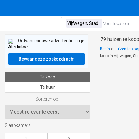
79 huizen te koop
Ontvang nieuwe advertenties in je
inbox
Begin
>
Huizen te koop
koop in Vijfwegen, St
Bewaar deze zoekopdracht
Te koop
Te huur
Sorteren op:
Slaapkamers