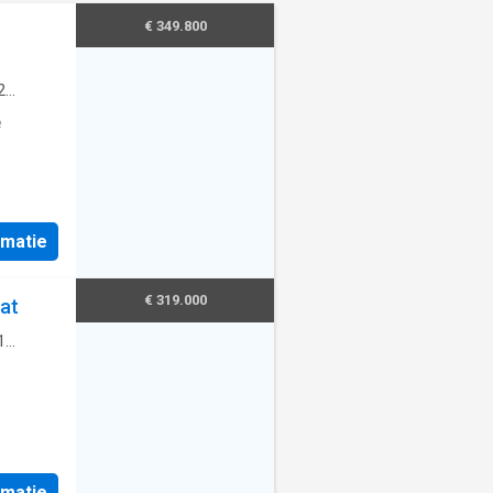
€ 349.800
2
e
rmatie
€ 319.000
at
1
rmatie