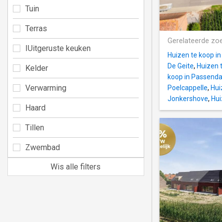
Tuin
Terras
Gerelateerde zo
IUitgeruste keuken
Huizen te koop i
De Geite
,
Huizen t
Kelder
koop in Passenda
Verwarming
Poelcappelle
,
Hui
Jonkershove
,
Hui
Haard
Tillen
Zwembad
Wis alle filters