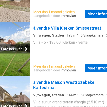
Meer dan 1 maand geleden
Meer info
aangeboden door
immovlan
à vendre Villa Klerken Smissestraat
Vijfwegen, Staden
·
193
m²
·
5
Slaapkamers
·
Badkamers
·
Villa
Villa - 5 - 193.00: Klerken - vente
Foto bekijken
Meer dan 1 maand geleden
Meer info
aangeboden door
immovlan
à vendre Maison Westrozebeke
Kattestraat
Vijfwegen, Staden
·
644
m²
·
5
Slaapkamers
·
Badkamers
·
Geschakelde Woning
·
Tuin
·
Kel
Villa sur un grand terrain d'angle (2.510 m²) -
Parkeerplaats
·
Terras
·
IUitgeruste keuken
·
Ha
Foto bekijken