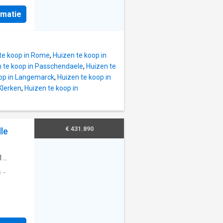
liseerd
itaire
rmatie
elaar,
ken wil
anten
rit met
t is te
ige
 Smart
te koop in Rome
,
Huizen te koop in
 in de
ezoek
 te koop in Passchendaele
,
Huizen te
 van
oop in Langemarck
,
Huizen te koop in
erialen
Klerken
,
Huizen te koop in
t
onbare
tot
€ 431.890
le
plaats
t
 om de
1
 (zowel
 -