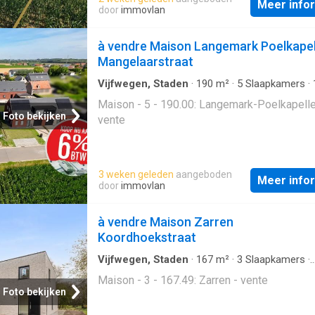
Meer info
door
immovlan
à vendre Maison Langemark Poelkapel
Mangelaarstraat
Vijfwegen, Staden
·
190
m²
·
5
Slaapkamers
·
Badkamer
·
Geschakelde Woning
Maison - 5 - 190.00: Langemark-Poelkapelle
Foto bekijken
vente
3 weken geleden
aangeboden
Meer info
door
immovlan
à vendre Maison Zarren
Koordhoekstraat
Vijfwegen, Staden
·
167
m²
·
3
Slaapkamers
·
Geschakelde Woning
Maison - 3 - 167.49: Zarren - vente
Foto bekijken