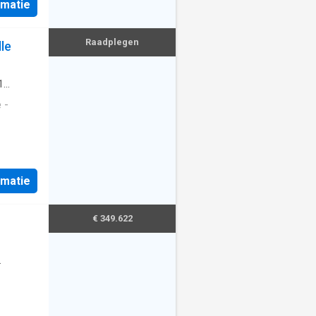
rmatie
Raadplegen
le
1
 -
rmatie
€ 349.622