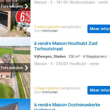
badkamer is uitgerust met een inloopdouche
Maison - 3 - 181.00: Westrozebeke - vente
ligbad, dubbele lavabo en toilet. De
Foto bekijken
zolderverdieping herbergt nog twee extra
slaapkamers en biedt bovendien toegang to
praktische bergzolder. Troeven: Volledig
3 weken geleden
aangeboden
energetisch gerenoveerd in 2019 Energiezu
Meer info
door
immovlan
E-peil 67 Vloerverwarming op het gelijkvloe
Conforme elektrische keuring 3 volwaardige
à vendre Maison Houthulst Zuid
slaapkamers Gezellig terras met tuin Gelege
Torhoutstraat
aangename Westrozebeke Deze woning is 
ZONDER makelaar via het concep
Vijfwegen, Staden
·
250
m²
·
4
Slaapkamers
·
Badkamer
·
Geschakelde Woning
Maison - 4 - 250.00: Houthulst - vente
Foto bekijken
6 dagen geleden
aangeboden
Meer info
door
immovlan
à vendre Maison Oostnieuwkerke