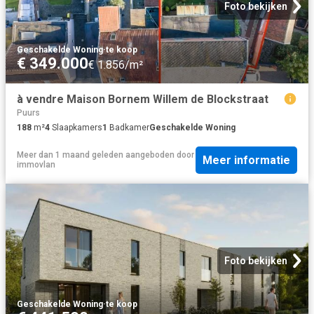
Foto bekijken
Geschakelde Woning
·
te koop
€ 349.000
€ 1.856/m²
à vendre Maison Bornem Willem de Blockstraat
Puurs
188
m²
4
Slaapkamers
1
Badkamer
Geschakelde Woning
Meer dan 1 maand geleden
aangeboden door
Meer informatie
immovlan
Foto bekijken
Geschakelde Woning
·
te koop