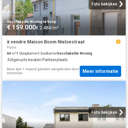
Foto bekijken
Geschakelde Woning
·
te koop
€ 159.000
€ 2.484/m²
à vendre Maison Boom Nielsestraat
Puurs
64
m²
1
Slaapkamer
1
Badkamer
Geschakelde Woning
·
IUitgeruste keuken
·
Parkeerplaats
Meer dan 1 maand geleden
aangeboden door
Meer informatie
immovlan
Foto bekijken