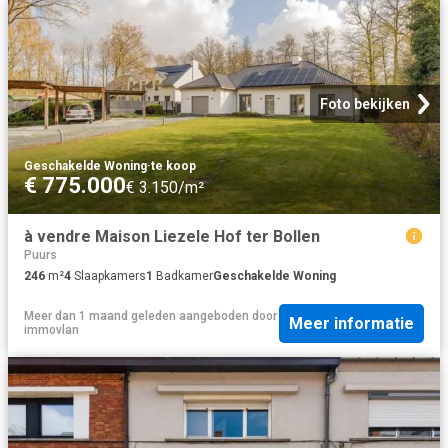
Foto bekijken
Geschakelde Woning
·
te koop
€ 775.000
€ 3.150/m²
à vendre Maison Liezele Hof ter Bollen
Puurs
246
m²
4
Slaapkamers
1
Badkamer
Geschakelde Woning
Meer dan 1 maand geleden
aangeboden door
Meer informatie
immovlan