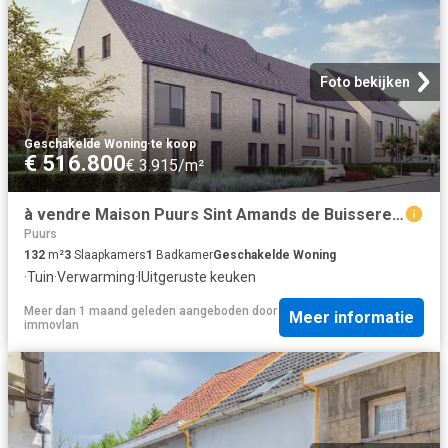
Foto bekijken
Geschakelde Woning
·
te koop
€ 516.800
€ 3.915/m²
à vendre Maison Puurs Sint Amands de Buisseretlaan
Puurs
132
m²
3
Slaapkamers
1
Badkamer
Geschakelde Woning
·
Tuin
·
Verwarming
·
IUitgeruste keuken
Meer dan 1 maand geleden
aangeboden door
Meer informatie
immovlan