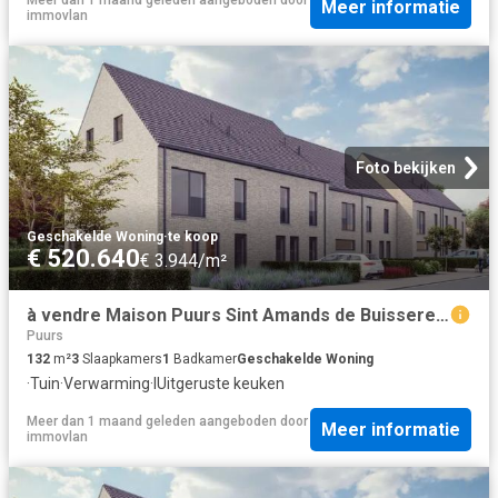
Meer informatie
immovlan
Foto bekijken
Geschakelde Woning
·
te koop
€ 520.640
€ 3.944/m²
à vendre Maison Puurs Sint Amands de Buisseretlaan
Puurs
132
m²
3
Slaapkamers
1
Badkamer
Geschakelde Woning
·
Tuin
·
Verwarming
·
IUitgeruste keuken
Meer dan 1 maand geleden
aangeboden door
Meer informatie
immovlan