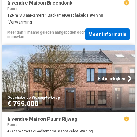
à vendre Maison Breendonk
Puurs
126
m²
3
Slaapkamers
1
Badkamer
Geschakelde Woning
·
Verwarming
Meer dan 1 maand geleden
aangeboden door
Meer informatie
immovlan
Foto bekijken
Geschakelde Woning
·
te koop
€ 799.000
à vendre Maison Puurs Rijweg
Puurs
4
Slaapkamers
2
Badkamers
Geschakelde Woning