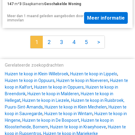
147
m²
3
Slaapkamers
Geschakelde Woning
Meer dan 1 maand geleden
aangeboden door
Meer informatie
immovlan
1
2
3
4
5
>
Gerelateerde zoekopdrachten
Huizen te koop in Klein-Willebroek
,
Huizen te koop in Lippelo
,
Huizen te koop in Oppuurs
,
Huizen te koop in Noeveren
,
Huizen te
koop in Kalfort
,
Huizen te koop in Oppuers
,
Huizen te koop in
Breendonk
,
Huizen te koop in Malderen
,
Huizen te koop in
Hellegat
,
Huizen te koop in Liezele
,
Huizen te koop in Ruisbroek,
Puurs-Sint-Amands
,
Huizen te koop in Klein Mechelen
,
Huizen te
koop in Sauvegarde
,
Huizen te koop in Wintam
,
Huizen te koop in
Hingene
,
Huizen te koop in De Bospoort
,
Huizen te koop in
Kloosterheide, Bornem
,
Huizen te koop in Kraeyhoeve
,
Huizen te
koop in Rupsentros
,
Huizen te koop in Mariekerke