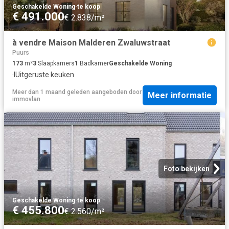
Geschakelde Woning
·
te koop
€ 491.000
€ 2.838/m²
à vendre Maison Malderen Zwaluwstraat
Puurs
173
m²
3
Slaapkamers
1
Badkamer
Geschakelde Woning
·
IUitgeruste keuken
Meer dan 1 maand geleden
aangeboden door
Meer informatie
immovlan
Foto bekijken
Geschakelde Woning
·
te koop
€ 455.800
€ 2.560/m²