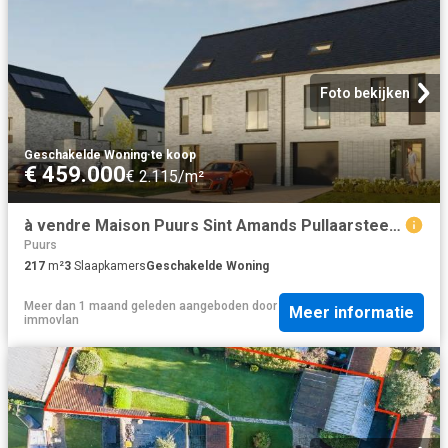
Foto bekijken
Geschakelde Woning
·
te koop
€ 459.000
€ 2.115/m²
à vendre Maison Puurs Sint Amands Pullaarsteenweg
Puurs
217
m²
3
Slaapkamers
Geschakelde Woning
Meer dan 1 maand geleden
aangeboden door
Meer informatie
immovlan