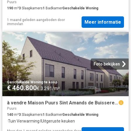
Puurs
190
m²
3
Slaapkamers
1
Badkamer
Geschakelde Woning
1 maand geleden
aangeboden door
Meer informatie
immovlan
Foto bekijken
Geschakelde Woning
·
te koop
€ 460.800
€ 3.291/m²
à vendre Maison Puurs Sint Amands de Buisseretlaan
Puurs
140
m²
3
Slaapkamers
1
Badkamer
Geschakelde Woning
·
Tuin
·
Verwarming
·
IUitgeruste keuken
Meer dan 1 maand geleden
aangeboden door