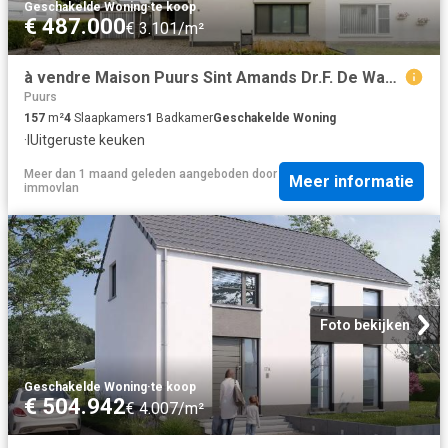
Geschakelde Woning
·
te koop
€ 487.000
€ 3.101/m²
à vendre Maison Puurs Sint Amands Dr.F. De Wachterlaan
Puurs
157
m²
4
Slaapkamers
1
Badkamer
Geschakelde Woning
·
IUitgeruste keuken
Meer dan 1 maand geleden
aangeboden door
Meer informatie
immovlan
Foto bekijken
Geschakelde Woning
·
te koop
€ 504.942
€ 4.007/m²