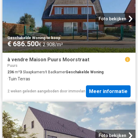
Foto bekijken
Geschakelde Woning
·
te koop
€ 686.500
€ 2.908/m²
à vendre Maison Puurs Moorstraat
Puurs
236
m²
3
Slaapkamers
1
Badkamer
Geschakelde Woning
·
Tuin
·
Terras
Meer informatie
2 weken geleden
aangeboden door
immovlan
Foto bekijken