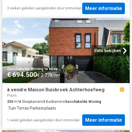
Meer informatie
3 weken geleden
aangeboden door
immovlan
Foto bekijken
Geschakelde Woning
·
te koop
€ 694.500
€ 2.778/m²
à vendre Maison Ruisbroek Achterhoefweg
Puurs
250
m²
4
Slaapkamers
3
Badkamers
Geschakelde Woning
·
Tuin
·
Terras
·
Parkeerplaats
Meer informatie
1 week geleden
aangeboden door
immovlan