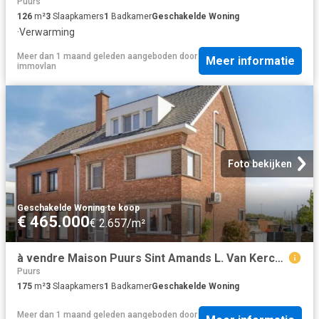
Puurs
126
m²
3
Slaapkamers
1
Badkamer
Geschakelde Woning
·
Verwarming
Meer dan 1 maand geleden
aangeboden door
Meer informatie
immovlan
Foto bekijken
Geschakelde Woning
·
te koop
€ 465.000
€ 2.657/m²
à vendre Maison Puurs Sint Amands L. Van Kerckhovenstraat
Puurs
175
m²
3
Slaapkamers
1
Badkamer
Geschakelde Woning
Meer dan 1 maand geleden
aangeboden door