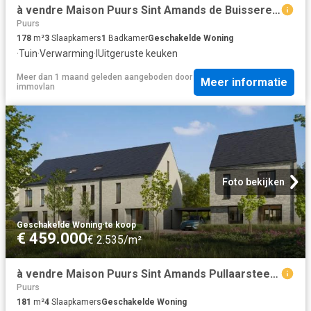
à vendre Maison Puurs Sint Amands de Buisseretlaan
Puurs
178
m²
3
Slaapkamers
1
Badkamer
Geschakelde Woning
·
Tuin
·
Verwarming
·
IUitgeruste keuken
Meer dan 1 maand geleden
aangeboden door
Meer informatie
immovlan
Foto bekijken
Geschakelde Woning
·
te koop
€ 459.000
€ 2.535/m²
à vendre Maison Puurs Sint Amands Pullaarsteenweg
Puurs
181
m²
4
Slaapkamers
Geschakelde Woning