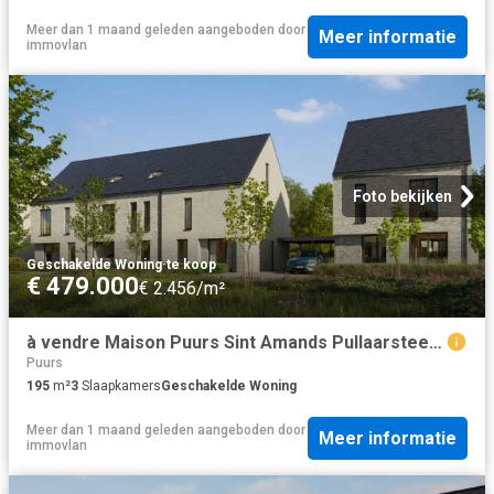
Meer dan 1 maand geleden
aangeboden door
Meer informatie
immovlan
Foto bekijken
Geschakelde Woning
·
te koop
€ 479.000
€ 2.456/m²
à vendre Maison Puurs Sint Amands Pullaarsteenweg
Puurs
195
m²
3
Slaapkamers
Geschakelde Woning
Meer dan 1 maand geleden
aangeboden door
Meer informatie
immovlan