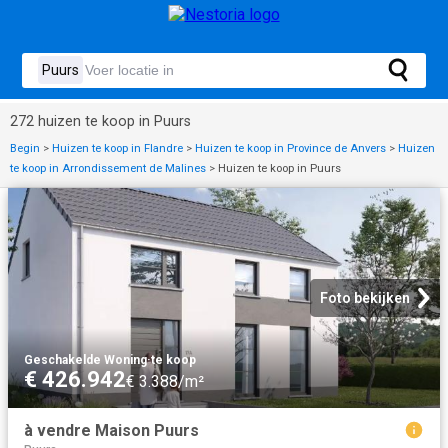
272 huizen te koop in Puurs
Begin
>
Huizen te koop in Flandre
>
Huizen te koop in Province de Anvers
>
Huizen
te koop in Arrondissement de Malines
>
Huizen te koop in Puurs
Foto bekijken
Geschakelde Woning
·
te koop
€ 426.942
€ 3.388/m²
à vendre Maison Puurs