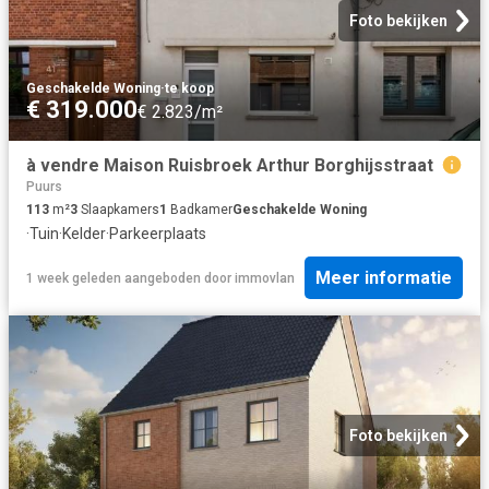
Foto bekijken
Geschakelde Woning
·
te koop
€ 319.000
€ 2.823/m²
à vendre Maison Ruisbroek Arthur Borghijsstraat
Puurs
113
m²
3
Slaapkamers
1
Badkamer
Geschakelde Woning
·
Tuin
·
Kelder
·
Parkeerplaats
Meer informatie
1 week geleden
aangeboden door
immovlan
Foto bekijken