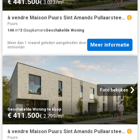
€ 441.500
€ 3.023/m²
à vendre Maison Puurs Sint Amands Pullaarsteenweg
Puurs
146
m²
3
Slaapkamers
Geschakelde Woning
Meer dan 1 maand geleden
aangeboden door
Meer informatie
immovlan
Foto bekijken
Geschakelde Woning
·
te koop
€ 411.500
€ 2.799/m²
à vendre Maison Puurs Sint Amands Pullaarsteenweg
Puurs