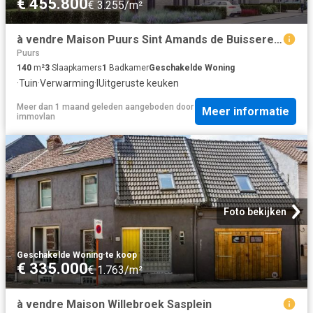
€ 455.800
€ 3.255/m²
à vendre Maison Puurs Sint Amands de Buisseretlaan
Puurs
140
m²
3
Slaapkamers
1
Badkamer
Geschakelde Woning
·
Tuin
·
Verwarming
·
IUitgeruste keuken
Meer dan 1 maand geleden
aangeboden door
Meer informatie
immovlan
Foto bekijken
Geschakelde Woning
·
te koop
€ 335.000
€ 1.763/m²
à vendre Maison Willebroek Sasplein