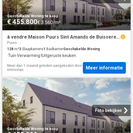
Geschakelde Woning
·
te koop
€ 455.800
€ 3.560/m²
à vendre Maison Puurs Sint Amands de Buisseretlaan
Puurs
128
m²
3
Slaapkamers
1
Badkamer
Geschakelde Woning
·
Tuin
·
Verwarming
·
IUitgeruste keuken
Meer dan 1 maand geleden
aangeboden door
Meer informatie
immovlan
Foto bekijken
Geschakelde Woning
·
te koop