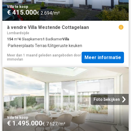
Villa
·
te koop
€ 415.000
€ 2.694/m²
à vendre Villa Westende Cottagelaan
Lombardsijde
154
m²
4
Slaapkamers
1
Badkamer
Villa
·
Parkeerplaats
·
Terras
·
IUitgeruste keuken
Meer dan 1 maand geleden
aangeboden door
Meer informatie
immovlan
Foto bekijken
Villa
·
te koop
€ 1.495.000
€ 7.627/m²