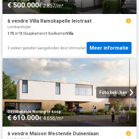
€ 500.000
€ 2.857/m²
à vendre Villa Ramskapelle leistraat
Lombardsijde
175
m²
3
Slaapkamers
1
Badkamer
Villa
Meer informatie
3 weken geleden
aangeboden door
immovlan
Foto bekijken
Geschakelde Woning
·
te koop
€ 610.000
€ 4.656/m²
à vendre Maison Westende Duinenlaan