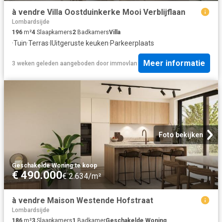
à vendre Villa Oostduinkerke Mooi Verblijflaan
Lombardsijde
196
m²
4
Slaapkamers
2
Badkamers
Villa
·
Tuin
·
Terras
·
IUitgeruste keuken
·
Parkeerplaats
Meer informatie
3 weken geleden
aangeboden door
immovlan
Foto bekijken
Geschakelde Woning
·
te koop
€ 490.000
€ 2.634/m²
à vendre Maison Westende Hofstraat
Lombardsijde
186
m²
3
Slaapkamers
1
Badkamer
Geschakelde Woning