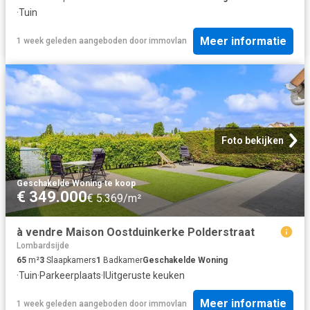
·
Tuin
Meer informatie
1 week geleden
aangeboden door
immovlan
Foto bekijken
Geschakelde Woning
·
te koop
€ 349.000
€ 5.369/m²
à vendre Maison Oostduinkerke Polderstraat
Lombardsijde
65
m²
3
Slaapkamers
1
Badkamer
Geschakelde Woning
·
Tuin
·
Parkeerplaats
·
IUitgeruste keuken
Meer informatie
1 week geleden
aangeboden door
immovlan