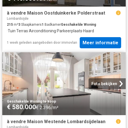
à vendre Maison Oostduinkerke Polderstraat
Lombardsijde
215
m²
3
Slaapkamers
1
Badkamer
Geschakelde Woning
·
Tuin
·
Terras
·
Airconditioning
·
Parkeerplaats
·
Haard
Meer informatie
1 week geleden
aangeboden door
immovlan
Foto bekijken
Geschakelde Woning
·
te koop
€ 580.000
€ 2.396/m²
à vendre Maison Westende Lombardsijdelaan
Lombardsijde