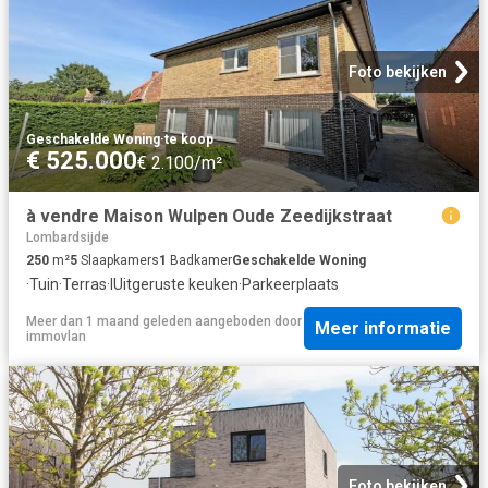
Foto bekijken
Geschakelde Woning
·
te koop
€ 525.000
€ 2.100/m²
à vendre Maison Wulpen Oude Zeedijkstraat
Lombardsijde
250
m²
5
Slaapkamers
1
Badkamer
Geschakelde Woning
·
Tuin
·
Terras
·
IUitgeruste keuken
·
Parkeerplaats
Meer dan 1 maand geleden
aangeboden door
Meer informatie
immovlan
Foto bekijken