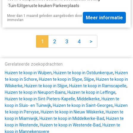
·
Tuin
·
IUitgeruste keuken
·
Parkeerplaats
Meer dan 1 maand geleden
aangeboden door
Meer informatie
immovlan
1
2
3
4
>
Gerelateerde zoekopdrachten
Huizen te koop in Wulpen
,
Huizen te koop in Ostdunkerque
,
Huizen
te koop in Schore
,
Huizen te koop in Slype, Slijpe
,
Huizen te koop in
Wilskerke
,
Huizen te koop in Slijpe
,
Huizen te koop in Ramscapelle
,
Huizen te koop in Nieuport-Bains
,
Huizen te koop in Leffinge
,
Huizen te koop in Sint-Pieters-Kapelle, Middelkerke
,
Huizen te
koop in Sluis- en Tuinwijk
,
Huizen te koop in Saint-Georges
,
Huizen
te koop in Pervyse
,
Huizen te koop in Nieuw Wilskerke
,
Huizen te
koop in Miamiwijk
,
Huizen te koop in Middelkerke-Bad
,
Huizen te
koop in Westende
,
Huizen te koop in Westende-Bad
,
Huizen te
koop in Mannekensvere