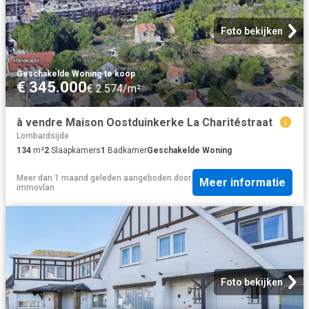
Foto bekijken
Geschakelde Woning
·
te koop
€ 345.000
€ 2.574/m²
à vendre Maison Oostduinkerke La Charitéstraat
Lombardsijde
134
m²
2
Slaapkamers
1
Badkamer
Geschakelde Woning
Meer dan 1 maand geleden
aangeboden door
Meer informatie
immovlan
Foto bekijken