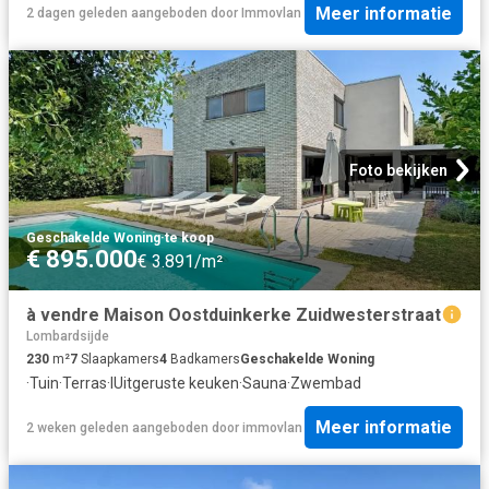
Meer informatie
2 dagen geleden
aangeboden door
Immovlan
Foto bekijken
Geschakelde Woning
·
te koop
€ 895.000
€ 3.891/m²
à vendre Maison Oostduinkerke Zuidwesterstraat
Lombardsijde
230
m²
7
Slaapkamers
4
Badkamers
Geschakelde Woning
·
Tuin
·
Terras
·
IUitgeruste keuken
·
Sauna
·
Zwembad
Meer informatie
2 weken geleden
aangeboden door
immovlan