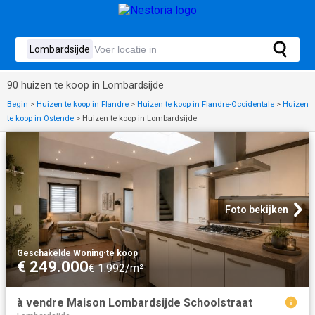
90 huizen te koop in Lombardsijde
Begin
>
Huizen te koop in Flandre
>
Huizen te koop in Flandre-Occidentale
>
Huizen
te koop in Ostende
>
Huizen te koop in Lombardsijde
Foto bekijken
Geschakelde Woning
·
te koop
€ 249.000
€ 1.992/m²
à vendre Maison Lombardsijde Schoolstraat