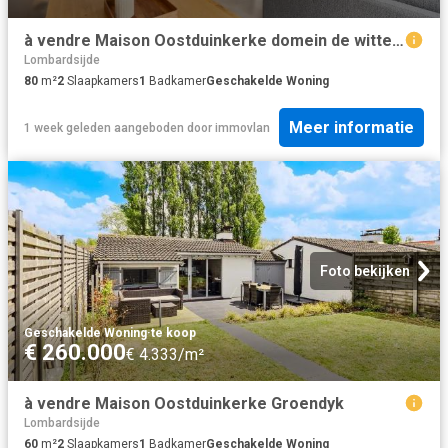
à vendre Maison Oostduinkerke domein de witte oase
Lombardsijde
80
m²
2
Slaapkamers
1
Badkamer
Geschakelde Woning
Meer informatie
1 week geleden
aangeboden door
immovlan
Foto bekijken
Geschakelde Woning
·
te koop
€ 260.000
€ 4.333/m²
à vendre Maison Oostduinkerke Groendyk
Lombardsijde
60
m²
2
Slaapkamers
1
Badkamer
Geschakelde Woning