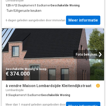
Lombardsijde
125
m²
2
Slaapkamers
1
Badkamer
Geschakelde Woning
·
Tuin
·
IUitgeruste keuken
Meer informatie
6 dagen geleden
aangeboden door
immovlan
Foto bekijken
Geschakelde Woning
·
te koop
€ 374.000
à vendre Maison Lombardsijde Kleitendijkstraat
Lombardsijde
3
Slaapkamers
1
Badkamer
Geschakelde Woning
Meer dan 1 maand geleden
aangeboden door