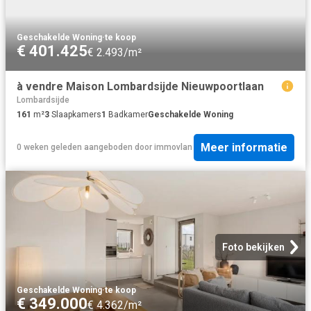
Geschakelde Woning
·
te koop
€ 401.425
€ 2.493/m²
à vendre Maison Lombardsijde Nieuwpoortlaan
Lombardsijde
161
m²
3
Slaapkamers
1
Badkamer
Geschakelde Woning
Meer informatie
0 weken geleden
aangeboden door
immovlan
Foto bekijken
Geschakelde Woning
·
te koop
€ 349.000
€ 4.362/m²