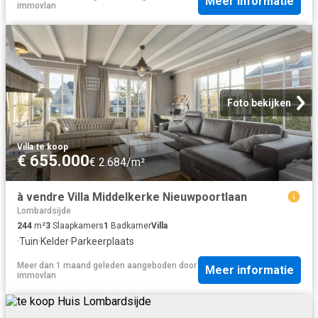
Meer informatie
immovlan
Foto bekijken
Villa
·
te koop
€ 655.000
€ 2.684/m²
à vendre Villa Middelkerke Nieuwpoortlaan
Lombardsijde
244
m²
3
Slaapkamers
1
Badkamer
Villa
·
Tuin
·
Kelder
·
Parkeerplaats
Meer dan 1 maand geleden
aangeboden door
Meer informatie
immovlan