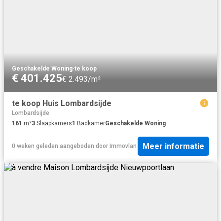
Geschakelde Woning
·
te koop
€ 401.425
€ 2.493/m²
te koop Huis Lombardsijde
Lombardsijde
161
m²
3
Slaapkamers
1
Badkamer
Geschakelde Woning
Meer informatie
0 weken geleden
aangeboden door
Immovlan