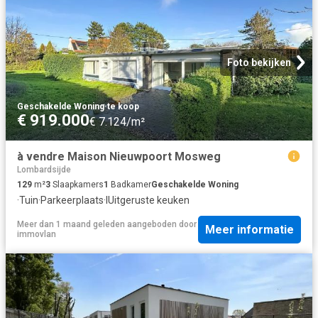
Foto bekijken
Geschakelde Woning
·
te koop
€ 919.000
€ 7.124/m²
à vendre Maison Nieuwpoort Mosweg
Lombardsijde
129
m²
3
Slaapkamers
1
Badkamer
Geschakelde Woning
·
Tuin
·
Parkeerplaats
·
IUitgeruste keuken
Meer dan 1 maand geleden
aangeboden door
Meer informatie
immovlan