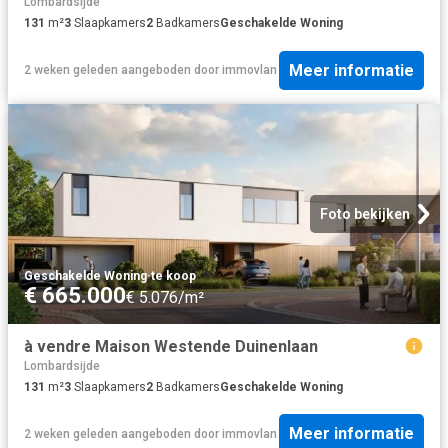
Lombardsijde
131
m²
3
Slaapkamers
2
Badkamers
Geschakelde Woning
Meer informatie
2 weken geleden
aangeboden door
immovlan
Foto bekijken
Geschakelde Woning
·
te koop
€ 665.000
€ 5.076/m²
à vendre Maison Westende Duinenlaan
Lombardsijde
131
m²
3
Slaapkamers
2
Badkamers
Geschakelde Woning
Meer informatie
2 weken geleden
aangeboden door
immovlan