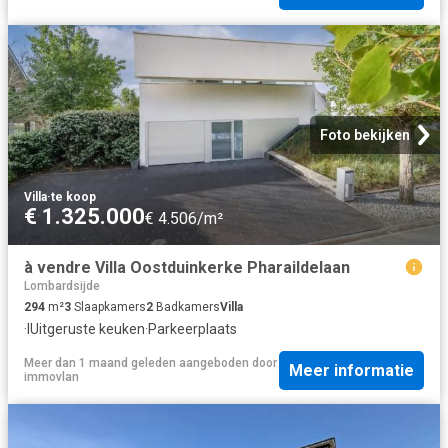
Foto bekijken
Villa
·
te koop
€ 1.325.000
€ 4.506/m²
à vendre Villa Oostduinkerke Pharaildelaan
Lombardsijde
294
m²
3
Slaapkamers
2
Badkamers
Villa
·
IUitgeruste keuken
·
Parkeerplaats
Meer dan 1 maand geleden
aangeboden door
Meer informatie
immovlan