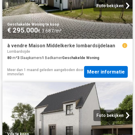
Foto bekijken
Geschakelde Woning
·
te koop
€ 295.000
€ 3.687/m²
à vendre Maison Middelkerke lombardsijdelaan
Lombardsijde
80
m²
3
Slaapkamers
1
Badkamer
Geschakelde Woning
Meer dan 1 maand geleden
aangeboden door
Meer informatie
immovlan
Foto bekijken
Villa
·
te koop