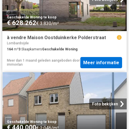
Geschakelde Woning
·
te koop
€ 628.262
€ 3.830/m²
à vendre Maison Oostduinkerke Polderstraat
Lombardsijde
164
m²
3
Slaapkamers
Geschakelde Woning
Meer dan 1 maand geleden
aangeboden door
Meer informatie
immovlan
Foto bekijken
Geschakelde Woning
·
te koop
€ 440.000
€ 2.046/m²