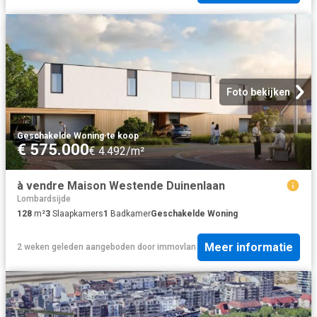
Foto bekijken
Geschakelde Woning
·
te koop
€ 575.000
€ 4.492/m²
à vendre Maison Westende Duinenlaan
Lombardsijde
128
m²
3
Slaapkamers
1
Badkamer
Geschakelde Woning
Meer informatie
2 weken geleden
aangeboden door
immovlan