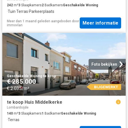
242
m²
3
Slaapkamers
2
Badkamers
Geschakelde Woning
·
Tuin
·
Terras
·
Parkeerplaats
Meer dan 1 maand geleden
aangeboden door
Meer informatie
immovlan
Foto bekijken
Geschakelde Woning
·
te koop
€ 285.000
BIJGEWERKT
€ 2.035/m²
te koop Huis Middelkerke
Lombardsijde
140
m²
3
Slaapkamers
1
Badkamer
Geschakelde Woning
·
Terras