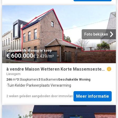
Foto bekijken
Geschakelde Woning
·
te koop
€ 600.000
€ 2.439/m²
à vendre Maison Wetteren Korte Massemsesteenweg
Lievegem
246
m²
3
Slaapkamers
3
Badkamers
Geschakelde Woning
·
Tuin
·
Kelder
·
Parkeerplaats
·
Verwarming
Meer informatie
2 weken geleden
aangeboden door
immovlan