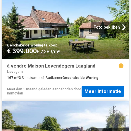
Foto bekijken
Geschakelde Woning
·
te koop
€ 399.000
€ 2.389/m²
à vendre Maison Lovendegem Laagland
Lievegem
167
m²
3
Slaapkamers
1
Badkamer
Geschakelde Woning
Meer dan 1 maand geleden
aangeboden door
Meer informatie
immovlan