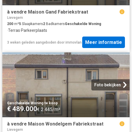
à vendre Maison Gand Fabriekstraat
Lievegem
200
m²
5
Slaapkamers
2
Badkamers
Geschakelde Woning
·
Terras
·
Parkeerplaats
Meer informatie
3 weken geleden
aangeboden door
immovlan
Foto bekijken
Geschakelde Woning
·
te koop
€ 489.000
€ 2.445/m²
à vendre Maison Wondelgem Fabriekstraat
Lievegem