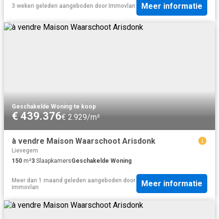
Meer informatie
3 weken geleden
aangeboden door
Immovlan
Geschakelde Woning
·
te koop
€ 439.376
€ 2.929/m²
à vendre Maison Waarschoot Arisdonk
Lievegem
150
m²
3
Slaapkamers
Geschakelde Woning
Meer dan 1 maand geleden
aangeboden door
Meer informatie
immovlan