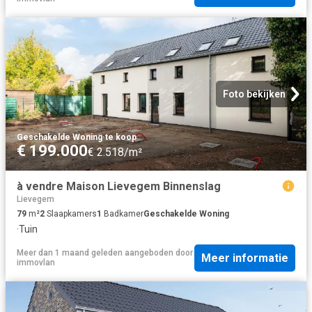
Foto bekijken
Geschakelde Woning
·
te koop
€ 199.000
€ 2.518/m²
à vendre Maison Lievegem Binnenslag
Lievegem
79
m²
2
Slaapkamers
1
Badkamer
Geschakelde Woning
·
Tuin
Meer dan 1 maand geleden
aangeboden door
Meer informatie
immovlan