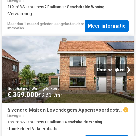
Lievegem
219
m²
3
Slaapkamers
2
Badkamers
Geschakelde Woning
·
Verwarming
Meer dan 1 maand geleden
aangeboden door
Meer informatie
immovlan
Foto bekijken
Geschakelde Woning
·
te koop
€ 359.000
€ 2.601/m²
à vendre Maison Lovendegem Appensvoordestraat
Lievegem
138
m²
3
Slaapkamers
1
Badkamer
Geschakelde Woning
·
Tuin
·
Kelder
·
Parkeerplaats