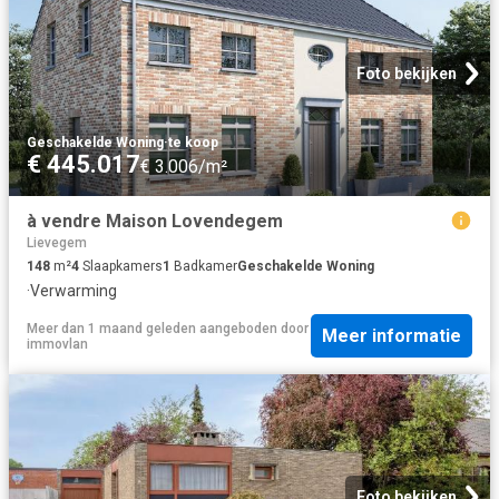
Foto bekijken
Geschakelde Woning
·
te koop
€ 445.017
€ 3.006/m²
à vendre Maison Lovendegem
Lievegem
148
m²
4
Slaapkamers
1
Badkamer
Geschakelde Woning
·
Verwarming
Meer dan 1 maand geleden
aangeboden door
Meer informatie
immovlan
Foto bekijken