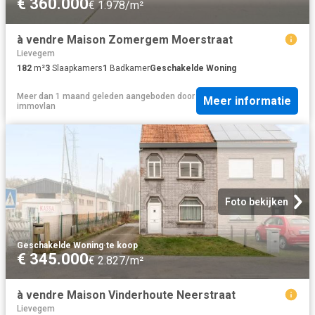
€ 360.000
€ 1.978/m²
à vendre Maison Zomergem Moerstraat
Lievegem
182
m²
3
Slaapkamers
1
Badkamer
Geschakelde Woning
Meer dan 1 maand geleden
aangeboden door
Meer informatie
immovlan
Foto bekijken
Geschakelde Woning
·
te koop
€ 345.000
€ 2.827/m²
à vendre Maison Vinderhoute Neerstraat
Lievegem