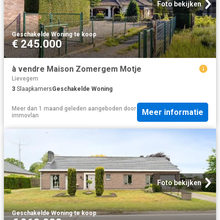
Foto bekijken
Geschakelde Woning
·
te koop
€ 245.000
à vendre Maison Zomergem Motje
Lievegem
3
Slaapkamers
Geschakelde Woning
Meer dan 1 maand geleden
aangeboden door
Meer informatie
immovlan
Foto bekijken
Geschakelde Woning
·
te koop