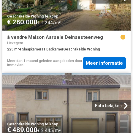
Geschakelde Woning
·
te koop
€ 280.000
€ 1.244/m²
à vendre Maison Aarsele Deinsesteenweg
Lievegem
225
m²
4
Slaapkamers
1
Badkamer
Geschakelde Woning
Meer dan 1 maand geleden
aangeboden door
Meer informatie
immovlan
Foto bekijken
Geschakelde Woning
·
te koop
€ 489.000
€ 2.445/m²