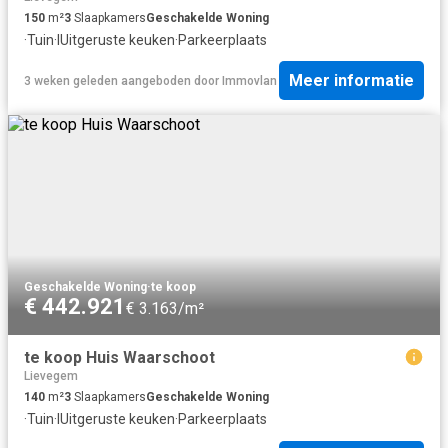
150
m²
3
Slaapkamers
Geschakelde Woning
·
Tuin
·
IUitgeruste keuken
·
Parkeerplaats
Meer informatie
3 weken geleden
aangeboden door
Immovlan
Geschakelde Woning
·
te koop
€ 442.921
€ 3.163/m²
te koop Huis Waarschoot
Lievegem
140
m²
3
Slaapkamers
Geschakelde Woning
·
Tuin
·
IUitgeruste keuken
·
Parkeerplaats