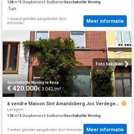
138
m²
3
Slaapkamers
1
Badkamer
Geschakelde Woning
·
Tuin
1 maand geleden
aangeboden door
Meer informatie
immovlan
Foto bekijken
Geschakelde Woning
·
te koop
€ 420.000
€ 3.043/m²
à vendre Maison Sint Amandsberg Jos Verdegemstraat
Lievegem
138
m²
3
Slaapkamers
1
Badkamer
Geschakelde Woning
Meer informatie
2 weken geleden
aangeboden door
immovlan