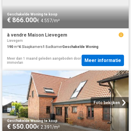
Geschakelde Woning
·
te koop
€ 866.000
€ 4.557/m²
à vendre Maison Lievegem
Lievegem
190
m²
4
Slaapkamers
1
Badkamer
Geschakelde Woning
Meer dan 1 maand geleden
aangeboden door
Meer informatie
immovlan
Foto bekijken
Geschakelde Woning
·
te koop
€ 550.000
€ 2.391/m²