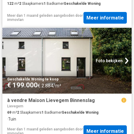
122
m²
2
Slaapkamers
1
Badkamer
Geschakelde Woning
Meer dan 1 maand geleden
aangeboden door
Meer informatie
immovlan
Foto bekijken
Geschakelde Woning
·
te koop
€ 199.000
€ 2.884/m²
à vendre Maison Lievegem Binnenslag
Lievegem
69
m²
2
Slaapkamers
1
Badkamer
Geschakelde Woning
·
Tuin
Meer dan 1 maand geleden
aangeboden door
Meer informatie
immovlan