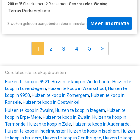
200
m²
5
Slaapkamers
2
Badkamers
Geschakelde Woning
·
Terras
·
Parkeerplaats
Meer informatie
3 weken geleden
aangeboden door
immovlan
1
2
3
4
5
>
Gerelateerde zoekopdrachten
Huizen te koop in 9921
,
Huizen te koop in Vinderhoute
,
Huizen te
koop in Lovendegem
,
Huizen te koop in Waarschoot
,
Huizen te
koop in 9950
,
Huizen te koop in Zomergem
,
Huizen te koop in
Ronsele
,
Huizen te koop in Oostwinkel
Huizen te koop in Zwalm
,
Huizen te koop in Izegem
,
Huizen te
koop in Erpe-Mere
,
Huizen te koop in Zwalin
,
Huizen te koop in
Termonde
,
Huizen te koop in Zele
,
Huizen te koop in Audenarde
,
Huizen te koop in Ingelmunster
,
Huizen te koop in Iseghem
,
Huizen
te koop in Kruisem
,
Huizen te koop in Gentbrugge
,
Huizen te koop