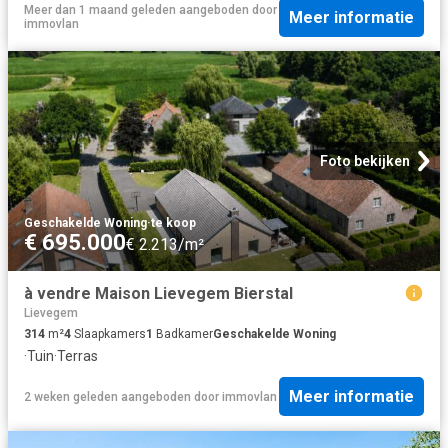
Meer dan 1 maand geleden
aangeboden door
Meer informatie
immovlan
Foto bekijken
Geschakelde Woning
·
te koop
€ 695.000
€ 2.213/m²
à vendre Maison Lievegem Bierstal
Lievegem
314
m²
4
Slaapkamers
1
Badkamer
Geschakelde Woning
·
Tuin
·
Terras
Meer informatie
2 weken geleden
aangeboden door
immovlan