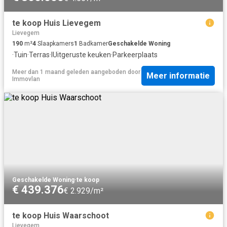
te koop Huis Lievegem
Lievegem
190
m²
4
Slaapkamers
1
Badkamer
Geschakelde Woning
·
Tuin
·
Terras
·
IUitgeruste keuken
·
Parkeerplaats
Meer dan 1 maand geleden
aangeboden door
Meer informatie
Immovlan
Geschakelde Woning
·
te koop
€ 439.376
€ 2.929/m²
te koop Huis Waarschoot
Lievegem