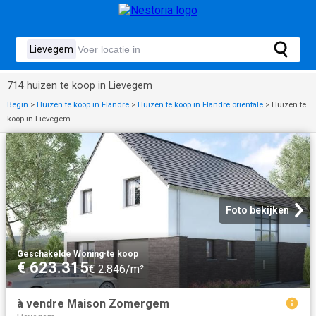
714 huizen te koop in Lievegem
Begin
>
Huizen te koop in Flandre
>
Huizen te koop in Flandre orientale
>
Huizen te
koop in Lievegem
Foto bekijken
Geschakelde Woning
·
te koop
€ 623.315
€ 2.846/m²
à vendre Maison Zomergem