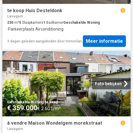
te koop Huis Desteldonk
Lievegem
230
m²
5
Slaapkamers
1
Badkamer
Geschakelde Woning
·
Parkeerplaats
·
Airconditioning
Meer informatie
3 dagen geleden
aangeboden door
Immovlan
Foto bekijken
Geschakelde Woning
·
te koop
€ 359.000
€ 2.601/m²
à vendre Maison Wondelgem morekstraat
Lievegem