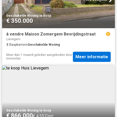
Geschakelde Woning
·
te koop
€ 350.000
à vendre Maison Zomergem Bevrijdingstraat
Lievegem
3
Slaapkamers
Geschakelde Woning
Meer dan 1 maand geleden
aangeboden door
Meer informatie
immovlan
Geschakelde Woning
·
te koop
€ 866.000
€ 4.557/m²