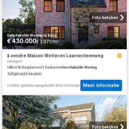
Foto bekijken
Geschakelde Woning
·
te koop
€ 430.000
€ 3.071/m²
à vendre Maison Wetteren Laarnesteenweg
Lievegem
140
m²
4
Slaapkamers
1
Badkamer
Geschakelde Woning
·
IUitgeruste keuken
Meer informatie
2 weken geleden
aangeboden door
immovlan
Foto bekijken