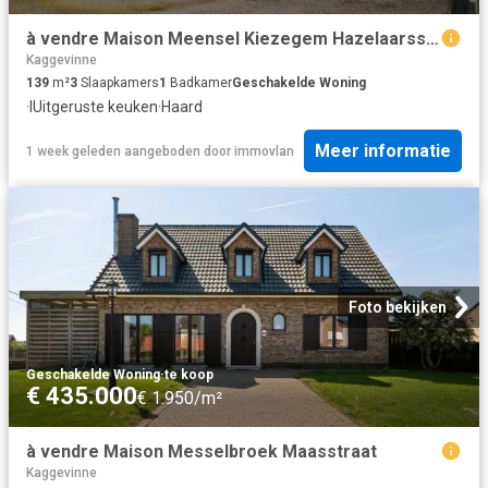
à vendre Maison Meensel Kiezegem Hazelaarsstraat
Kaggevinne
139
m²
3
Slaapkamers
1
Badkamer
Geschakelde Woning
·
IUitgeruste keuken
·
Haard
Meer informatie
1 week geleden
aangeboden door
immovlan
Foto bekijken
Geschakelde Woning
·
te koop
€ 435.000
€ 1.950/m²
à vendre Maison Messelbroek Maasstraat
Kaggevinne