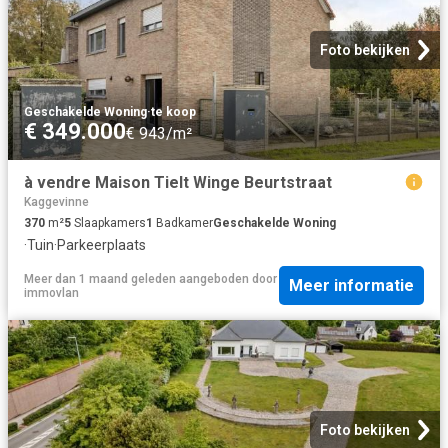
Foto bekijken
Geschakelde Woning
·
te koop
€ 349.000
€ 943/m²
à vendre Maison Tielt Winge Beurtstraat
Kaggevinne
370
m²
5
Slaapkamers
1
Badkamer
Geschakelde Woning
·
Tuin
·
Parkeerplaats
Meer dan 1 maand geleden
aangeboden door
Meer informatie
immovlan
Foto bekijken