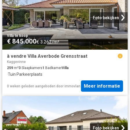
Foto bekijken
Villa
·
te koop
€ 845.000
€ 3.262/m²
à vendre Villa Averbode Grensstraat
Kaggevinne
259
m²
3
Slaapkamers
1
Badkamer
Villa
·
Tuin
·
Parkeerplaats
Meer informatie
0 weken geleden
aangeboden door
immovlan
Foto bekijken