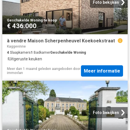
Foto bekijken
Geschakelde Woning
·
te koop
€ 436.000
à vendre Maison Scherpenheuvel Koekoekstraat
Kaggevinne
4
Slaapkamers
1
Badkamer
Geschakelde Woning
·
IUitgeruste keuken
Meer dan 1 maand geleden
aangeboden door
Meer informatie
immovlan
Foto bekijken