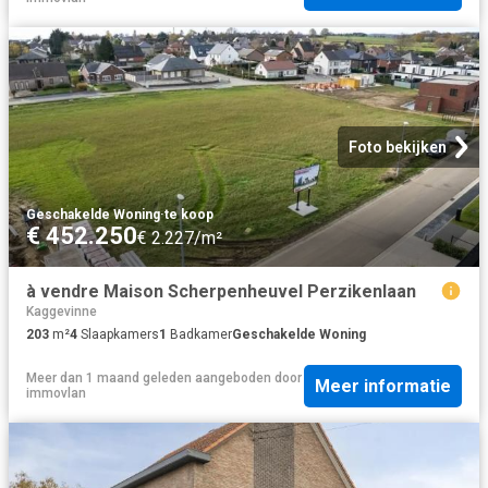
Foto bekijken
Geschakelde Woning
·
te koop
€ 452.250
€ 2.227/m²
à vendre Maison Scherpenheuvel Perzikenlaan
Kaggevinne
203
m²
4
Slaapkamers
1
Badkamer
Geschakelde Woning
Meer dan 1 maand geleden
aangeboden door
Meer informatie
immovlan