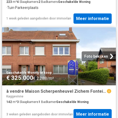
223
m²
4
Slaapkamers
2
Badkamers
Geschakelde Woning
·
Tuin
·
Parkeerplaats
Meer informatie
1 week geleden
aangeboden door
immovlan
Foto bekijken
Geschakelde Woning
·
te koop
€ 325.000
€ 2.288/m²
à vendre Maison Scherpenheuvel Zichem Fonteinstraat
Kaggevinne
142
m²
3
Slaapkamers
1
Badkamer
Geschakelde Woning
Meer informatie
3 weken geleden
aangeboden door
immovlan