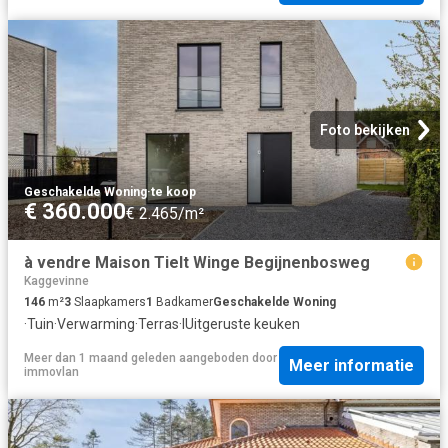
Foto bekijken
Geschakelde Woning
·
te koop
€ 360.000
€ 2.465/m²
à vendre Maison Tielt Winge Begijnenbosweg
Kaggevinne
146
m²
3
Slaapkamers
1
Badkamer
Geschakelde Woning
·
Tuin
·
Verwarming
·
Terras
·
IUitgeruste keuken
Meer dan 1 maand geleden
aangeboden door
Meer informatie
immovlan