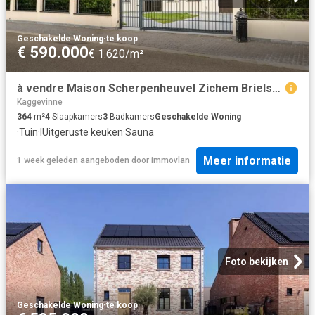
Geschakelde Woning
·
te koop
€ 590.000
€ 1.620/m²
à vendre Maison Scherpenheuvel Zichem Brielstraat
Kaggevinne
364
m²
4
Slaapkamers
3
Badkamers
Geschakelde Woning
·
Tuin
·
IUitgeruste keuken
·
Sauna
Meer informatie
1 week geleden
aangeboden door
immovlan
Foto bekijken
Geschakelde Woning
·
te koop