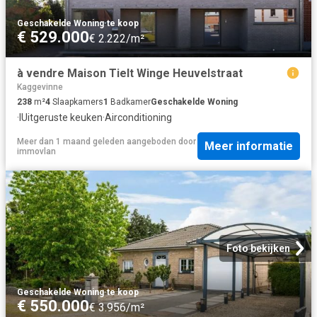
Geschakelde Woning
·
te koop
€ 529.000
€ 2.222/m²
à vendre Maison Tielt Winge Heuvelstraat
Kaggevinne
238
m²
4
Slaapkamers
1
Badkamer
Geschakelde Woning
·
IUitgeruste keuken
·
Airconditioning
Meer dan 1 maand geleden
aangeboden door
Meer informatie
immovlan
Foto bekijken
Geschakelde Woning
·
te koop
€ 550.000
€ 3.956/m²