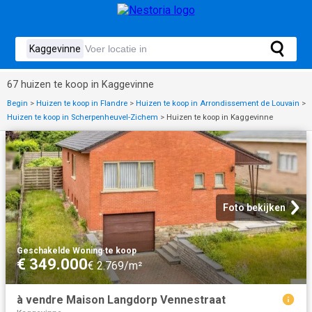
67 huizen te koop in Kaggevinne
Begin
>
Huizen te koop in Flandre
>
Huizen te koop in Arrondissement de Louvain
>
Huizen te koop in Scherpenheuvel-Zichem
>
Huizen te koop in Kaggevinne
Foto bekijken
Geschakelde Woning
·
te koop
€ 349.000
€ 2.769/m²
à vendre Maison Langdorp Vennestraat