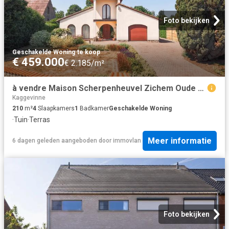
Foto bekijken
Geschakelde Woning
·
te koop
€ 459.000
€ 2.185/m²
à vendre Maison Scherpenheuvel Zichem Oude Tiensebaan
Kaggevinne
210
m²
4
Slaapkamers
1
Badkamer
Geschakelde Woning
·
Tuin
·
Terras
Meer informatie
6 dagen geleden
aangeboden door
immovlan
Foto bekijken