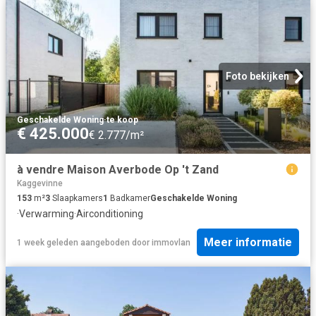
Foto bekijken
Geschakelde Woning
·
te koop
€ 425.000
€ 2.777/m²
à vendre Maison Averbode Op 't Zand
Kaggevinne
153
m²
3
Slaapkamers
1
Badkamer
Geschakelde Woning
·
Verwarming
·
Airconditioning
Meer informatie
1 week geleden
aangeboden door
immovlan