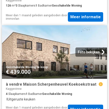
Kaggevinne
126
m²
3
Slaapkamers
1
Badkamer
Geschakelde Woning
Meer dan 1 maand geleden
aangeboden door
Meer informatie
immovlan
Foto bekijken
Geschakelde Woning
·
te koop
€ 439.000
à vendre Maison Scherpenheuvel Koekoekstraat
Kaggevinne
4
Slaapkamers
1
Badkamer
Geschakelde Woning
·
IUitgeruste keuken
Meer dan 1 maand geleden
aangeboden door