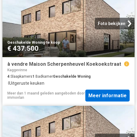
Foto bekijken
Geschakelde Woning
·
te koop
€ 437.500
à vendre Maison Scherpenheuvel Koekoekstraat
Kaggevinne
4
Slaapkamers
1
Badkamer
Geschakelde Woning
·
IUitgeruste keuken
Meer dan 1 maand geleden
aangeboden door
Meer informatie
immovlan