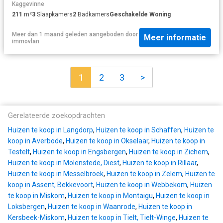
Kaggevinne
211
m²
3
Slaapkamers
2
Badkamers
Geschakelde Woning
Meer dan 1 maand geleden
aangeboden door
Meer informatie
immovlan
1
2
3
>
Gerelateerde zoekopdrachten
Huizen te koop in Langdorp
,
Huizen te koop in Schaffen
,
Huizen te
koop in Averbode
,
Huizen te koop in Okselaar
,
Huizen te koop in
Testelt
,
Huizen te koop in Engsbergen
,
Huizen te koop in Zichem
,
Huizen te koop in Molenstede, Diest
,
Huizen te koop in Rillaar
,
Huizen te koop in Messelbroek
,
Huizen te koop in Zelem
,
Huizen te
koop in Assent, Bekkevoort
,
Huizen te koop in Webbekom
,
Huizen
te koop in Miskom
,
Huizen te koop in Montaigu
,
Huizen te koop in
Loksbergen
,
Huizen te koop in Waanrode
,
Huizen te koop in
Kersbeek-Miskom
,
Huizen te koop in Tielt, Tielt-Winge
,
Huizen te