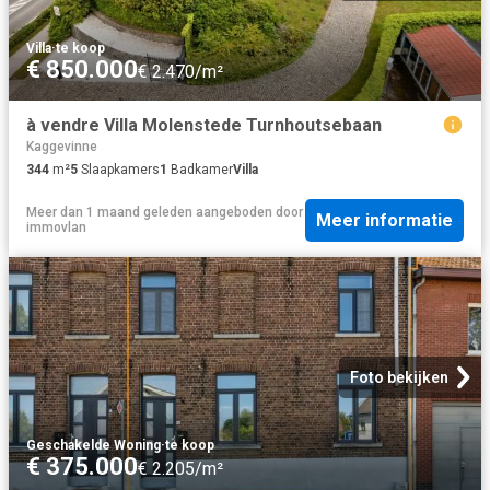
Villa
·
te koop
€ 850.000
€ 2.470/m²
à vendre Villa Molenstede Turnhoutsebaan
Kaggevinne
344
m²
5
Slaapkamers
1
Badkamer
Villa
Meer dan 1 maand geleden
aangeboden door
Meer informatie
immovlan
Foto bekijken
Geschakelde Woning
·
te koop
€ 375.000
€ 2.205/m²