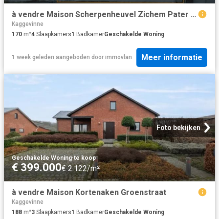
à vendre Maison Scherpenheuvel Zichem Pater R. Van De Wouwerstraat
Kaggevinne
170
m²
4
Slaapkamers
1
Badkamer
Geschakelde Woning
Meer informatie
1 week geleden
aangeboden door
immovlan
Foto bekijken
Geschakelde Woning
·
te koop
€ 399.000
€ 2.122/m²
à vendre Maison Kortenaken Groenstraat
Kaggevinne
188
m²
3
Slaapkamers
1
Badkamer
Geschakelde Woning