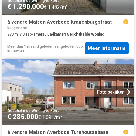
Geschakelde Woning
·
te koop
€ 1.290.000
€ 1.482/m²
à vendre Maison Averbode Kranenburgstraat
Kaggevinne
870
m²
7
Slaapkamers
5
Badkamers
Geschakelde Woning
Meer dan 1 maand geleden
aangeboden door
Meer informatie
immovlan
Foto bekijken
Geschakelde Woning
·
te koop
€ 285.000
€ 1.091/m²
à vendre Maison Averbode Turnhoutsebaan