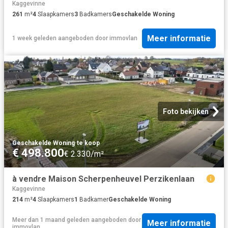
Kaggevinne
261
m²
4
Slaapkamers
3
Badkamers
Geschakelde Woning
Meer informatie
1 week geleden
aangeboden door
immovlan
Foto bekijken
Geschakelde Woning
·
te koop
€ 498.800
€ 2.330/m²
à vendre Maison Scherpenheuvel Perzikenlaan
Kaggevinne
214
m²
4
Slaapkamers
1
Badkamer
Geschakelde Woning
Meer dan 1 maand geleden
aangeboden door
Meer informatie
immovlan