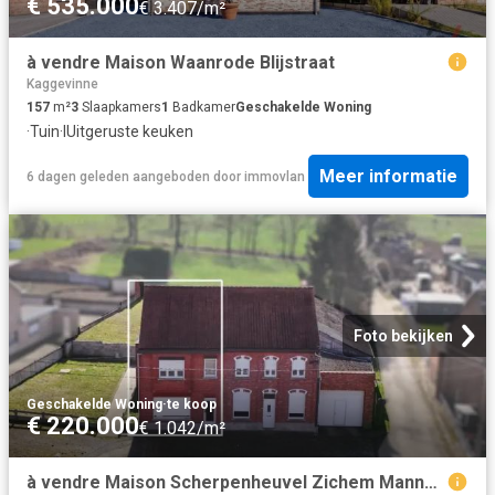
€ 535.000
€ 3.407/m²
à vendre Maison Waanrode Blijstraat
Kaggevinne
157
m²
3
Slaapkamers
1
Badkamer
Geschakelde Woning
·
Tuin
·
IUitgeruste keuken
Meer informatie
6 dagen geleden
aangeboden door
immovlan
Foto bekijken
Geschakelde Woning
·
te koop
€ 220.000
€ 1.042/m²
à vendre Maison Scherpenheuvel Zichem Mannenberg