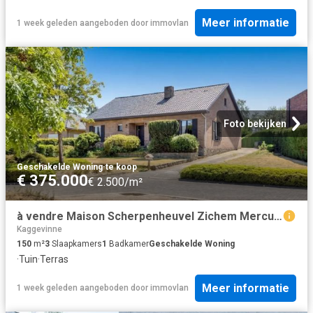
Meer informatie
1 week geleden
aangeboden door
immovlan
Foto bekijken
Geschakelde Woning
·
te koop
€ 375.000
€ 2.500/m²
à vendre Maison Scherpenheuvel Zichem Mercuriuslaan
Kaggevinne
150
m²
3
Slaapkamers
1
Badkamer
Geschakelde Woning
·
Tuin
·
Terras
Meer informatie
1 week geleden
aangeboden door
immovlan