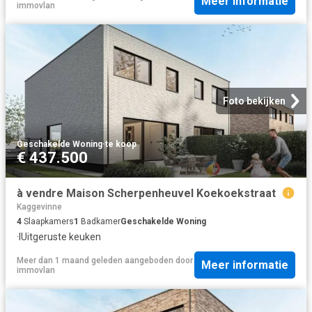
Meer informatie
immovlan
Foto bekijken
Geschakelde Woning
·
te koop
€ 437.500
à vendre Maison Scherpenheuvel Koekoekstraat
Kaggevinne
4
Slaapkamers
1
Badkamer
Geschakelde Woning
·
IUitgeruste keuken
Meer dan 1 maand geleden
aangeboden door
Meer informatie
immovlan