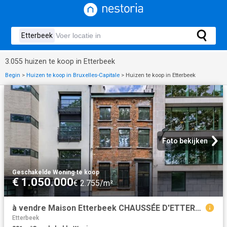
3.055 huizen te koop in Etterbeek
Begin
>
Huizen te koop in Bruxelles-Capitale
>
Huizen te koop in Etterbeek
Foto bekijken
Geschakelde Woning
·
te koop
€ 1.050.000
€ 2.755/m²
à vendre Maison Etterbeek CHAUSSÉE D'ETTERBEEK
Etterbeek