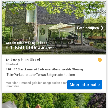
Foto bekijken
Geschakelde Woning
·
te koop
€ 1.850.000
€ 4.404/m²
te koop Huis Ukkel
Etterbeek
420
m²
6
Slaapkamers
6
Badkamers
Geschakelde Woning
·
Tuin
·
Parkeerplaats
·
Terras
·
IUitgeruste keuken
Meer dan 1 maand geleden
aangeboden door
Meer informatie
Immovlan