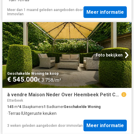
Meer dan 1 maand geleden
aangeboden door
Meer informatie
Immovlan
Foto bekijken
Geschakelde Woning
·
te koop
€ 545.000
€ 3.758/m²
à vendre Maison Neder Over Heembeek Petit Chemin Vert
Etterbeek
145
m²
4
Slaapkamers
1
Badkamer
Geschakelde Woning
·
Terras
·
IUitgeruste keuken
Meer informatie
3 weken geleden
aangeboden door
immovlan