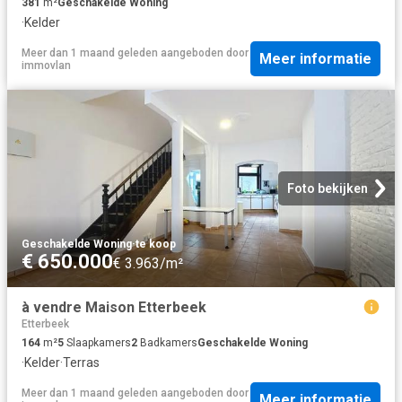
381
m²
Geschakelde Woning
·
Kelder
Meer dan 1 maand geleden
aangeboden door
Meer informatie
immovlan
Foto bekijken
Geschakelde Woning
·
te koop
€ 650.000
€ 3.963/m²
à vendre Maison Etterbeek
Etterbeek
164
m²
5
Slaapkamers
2
Badkamers
Geschakelde Woning
·
Kelder
·
Terras
Meer dan 1 maand geleden
aangeboden door
Meer informatie