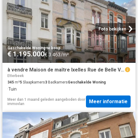
Foto bekijken
Geschakelde Woning
·
te koop
€ 1.195.000
€ 3.463/m²
à vendre Maison de maître Ixelles Rue de Belle Vue
Etterbeek
345
m²
5
Slaapkamers
3
Badkamers
Geschakelde Woning
·
Tuin
Meer dan 1 maand geleden
aangeboden door
Meer informatie
immovlan