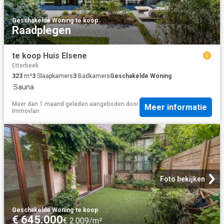
Geschakelde Woning
·
te koop
Raadplegen
te koop Huis Elsene
Etterbeek
323
m²
3
Slaapkamers
3
Badkamers
Geschakelde Woning
·
Sauna
Meer dan 1 maand geleden
aangeboden door
Meer informatie
Immovlan
Foto bekijken
Geschakelde Woning
·
te koop
€ 645.000
€ 2.009/m²