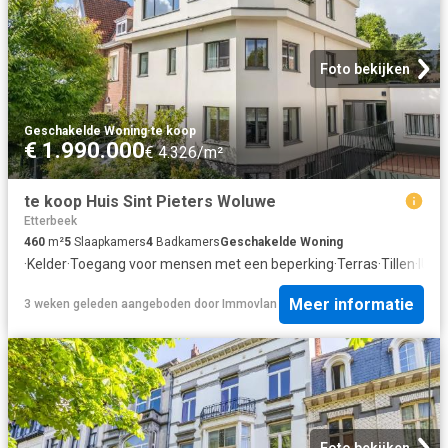
Foto bekijken
Geschakelde Woning
·
te koop
€ 1.990.000
€ 4.326/m²
te koop Huis Sint Pieters Woluwe
Etterbeek
460
m²
5
Slaapkamers
4
Badkamers
Geschakelde Woning
·
Kelder
·
Toegang voor mensen met een beperking
·
Terras
·
Tillen
·
IUit
Meer informatie
3 weken geleden
aangeboden door
Immovlan