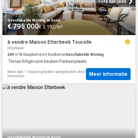
Foto bekijken
Geschakelde Woning
·
te koop
€ 795.000
€ 3.192/m²
à vendre Maison Etterbeek Tourelle
Etterbeek
249
m²
4
Slaapkamers
1
Badkamer
Geschakelde Woning
·
Terras
·
IUitgeruste keuken
·
Parkeerplaats
Meer dan 1 maand geleden
aangeboden door
Meer informatie
immovlan
Geschakelde Woning
·
te koop