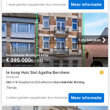
Meer informatie
1 week geleden
aangeboden door
immovlan
Foto bekijken
Geschakelde Woning
·
te koop
€ 395.000
€ 1.632/m²
te koop Huis Sint Agatha Berchem
Etterbeek
242
m²
4
Slaapkamers
2
Badkamers
Geschakelde Woning
·
Terras
Meer informatie
2 weken geleden
aangeboden door
Immovlan