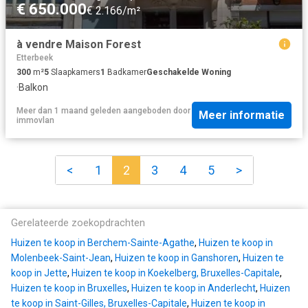
€ 650.000
€ 2.166/m²
à vendre Maison Forest
Etterbeek
300
m²
5
Slaapkamers
1
Badkamer
Geschakelde Woning
·
Balkon
Meer dan 1 maand geleden
aangeboden door
Meer informatie
immovlan
<
1
2
3
4
5
>
Gerelateerde zoekopdrachten
Huizen te koop in Berchem-Sainte-Agathe
,
Huizen te koop in
Molenbeek-Saint-Jean
,
Huizen te koop in Ganshoren
,
Huizen te
koop in Jette
,
Huizen te koop in Koekelberg, Bruxelles-Capitale
,
Huizen te koop in Bruxelles
,
Huizen te koop in Anderlecht
,
Huizen
te koop in Saint-Gilles, Bruxelles-Capitale
,
Huizen te koop in