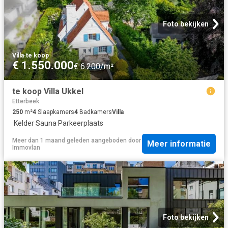
Foto bekijken
Villa
·
te koop
€ 1.550.000
€ 6.200/m²
te koop Villa Ukkel
Etterbeek
250
m²
4
Slaapkamers
4
Badkamers
Villa
·
Kelder
·
Sauna
·
Parkeerplaats
Meer dan 1 maand geleden
aangeboden door
Meer informatie
Immovlan
Foto bekijken