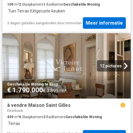
109
m²
2
Slaapkamers
1
Badkamer
Geschakelde Woning
·
Tuin
·
Terras
·
IUitgeruste keuken
Meer informatie
3 dagen geleden
aangeboden door
immovlan
12 pictures
Geschakelde Woning
·
te koop
€ 1.790.000
€ 3.899/m²
à vendre Maison Saint Gilles
Etterbeek
459
m²
6
Slaapkamers
3
Badkamers
Geschakelde Woning
·
Terras