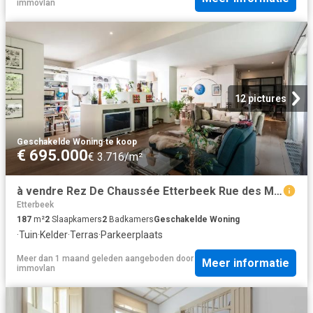
immovlan
12 pictures
Geschakelde Woning
·
te koop
€ 695.000
€ 3.716/m²
à vendre Rez De Chaussée Etterbeek Rue des Ménapiens
Etterbeek
187
m²
2
Slaapkamers
2
Badkamers
Geschakelde Woning
·
Tuin
·
Kelder
·
Terras
·
Parkeerplaats
Meer dan 1 maand geleden
aangeboden door
Meer informatie
immovlan