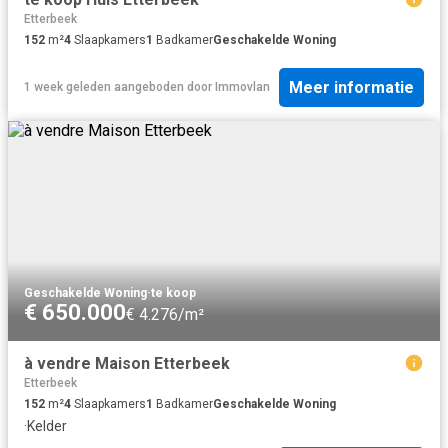
Etterbeek
152
m²
4
Slaapkamers
1
Badkamer
Geschakelde Woning
Meer informatie
1 week geleden
aangeboden door
Immovlan
Geschakelde Woning
·
te koop
€ 650.000
€ 4.276/m²
à vendre Maison Etterbeek
Etterbeek
152
m²
4
Slaapkamers
1
Badkamer
Geschakelde Woning
·
Kelder