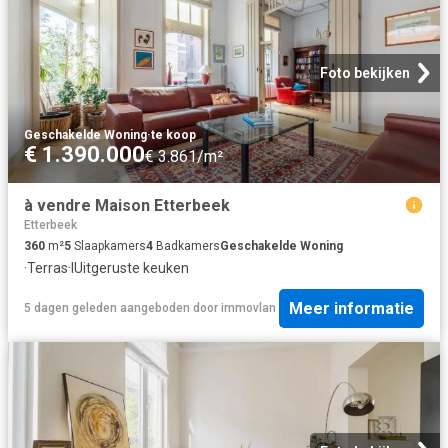
Foto bekijken
Geschakelde Woning
·
te koop
€ 1.390.000
€ 3.861/m²
à vendre Maison Etterbeek
Etterbeek
360
m²
5
Slaapkamers
4
Badkamers
Geschakelde Woning
·
Terras
·
IUitgeruste keuken
Meer informatie
5 dagen geleden
aangeboden door
immovlan