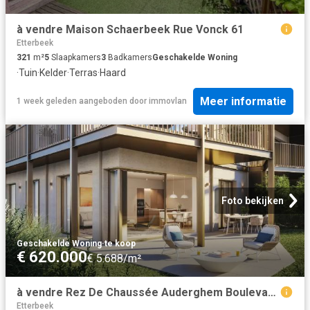
à vendre Maison Schaerbeek Rue Vonck 61
Etterbeek
321
m²
5
Slaapkamers
3
Badkamers
Geschakelde Woning
·
Tuin
·
Kelder
·
Terras
·
Haard
Meer informatie
1 week geleden
aangeboden door
immovlan
Foto bekijken
Geschakelde Woning
·
te koop
€ 620.000
€ 5.688/m²
à vendre Rez De Chaussée Auderghem Boulevard du Souverain
Etterbeek