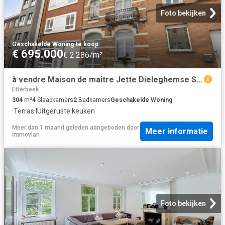
Foto bekijken
Geschakelde Woning
·
te koop
€ 695.000
€ 2.286/m²
à vendre Maison de maître Jette Dieleghemse Steenweg
Etterbeek
304
m²
4
Slaapkamers
2
Badkamers
Geschakelde Woning
·
Terras
·
IUitgeruste keuken
Meer dan 1 maand geleden
aangeboden door
Meer informatie
immovlan
Foto bekijken