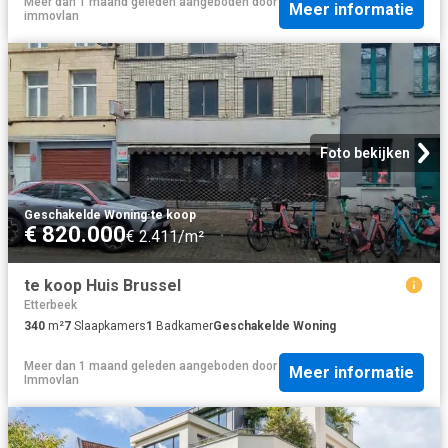
Meer dan 1 maand geleden
aangeboden door
Meer informatie
immovlan
Foto bekijken
Geschakelde Woning
·
te koop
€ 820.000
€ 2.411/m²
te koop Huis Brussel
Etterbeek
340
m²
7
Slaapkamers
1
Badkamer
Geschakelde Woning
Meer dan 1 maand geleden
aangeboden door
Meer informatie
Immovlan