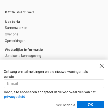
© 2026 Lifull Connect
Nestoria
Samenwerken
Over ons
Opmerkingen
Wettelijke informatie
Juridische kennisgeving
Privacybeleid
Cookie-beleid
Ontvang e-mailmeldingen en zie nieuwe woningen als
Cookie instellingen
eerste
Help
Vragen
Door je te abonneren accepteer ik de voorwaarden van het
privacybeleid
Onze partners
Filters
OK
Nee bedankt