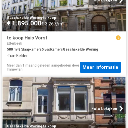
Foto bekijken
Geschakelde Woning
·
te koop
€ 1.895.000
€ 3.267/m²
te koop Huis Vorst
Etterbeek
580
m²
8
Slaapkamers
5
Badkamers
Geschakelde Woning
·
Tuin
·
Kelder
Meer dan 1 maand geleden
aangeboden door
Meer informatie
Immovlan
Foto bekijken
Geschakelde Woning
·
te koop