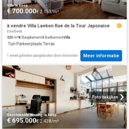
Villa
·
te koop
€ 700.000
€ 2.153/m²
à vendre Villa Laeken Rue de la Tour Japonaise
Etterbeek
325
m²
8
Slaapkamers
5
Badkamers
Villa
·
Tuin
·
Parkeerplaats
·
Terras
Meer informatie
1 week geleden
aangeboden door
immovlan
Foto bekijken
Geschakelde Woning
·
te koop
€ 695.000
€ 2.438/m²