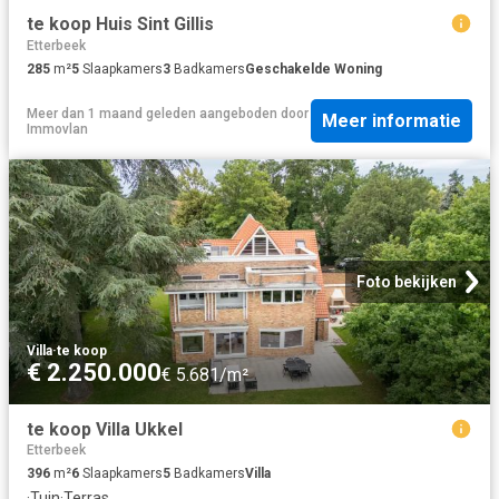
te koop Huis Sint Gillis
Etterbeek
285
m²
5
Slaapkamers
3
Badkamers
Geschakelde Woning
Meer dan 1 maand geleden
aangeboden door
Meer informatie
Immovlan
Foto bekijken
Villa
·
te koop
€ 2.250.000
€ 5.681/m²
te koop Villa Ukkel
Etterbeek
396
m²
6
Slaapkamers
5
Badkamers
Villa
·
Tuin
·
Terras