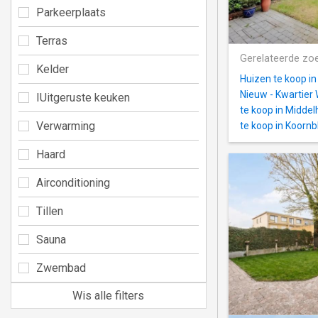
Parkeerplaats
Terras
Gerelateerde zo
Kelder
Huizen te koop i
Nieuw - Kwartier
IUitgeruste keuken
te koop in Midde
Verwarming
te koop in Koorn
Haard
Airconditioning
Tillen
Sauna
Zwembad
Wis alle filters