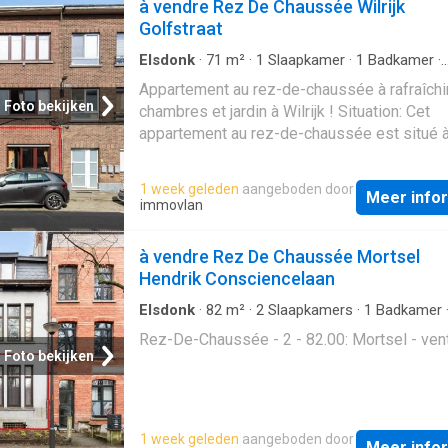
à vendre Rez De Chaussée Wilrijk
Golfstraat
Elsdonk
·
71
m²
·
1
Slaapkamer
·
1
Badkamer
·
Geschakelde Woning
·
Tuin
·
Terras
Appartement au rez-de-chaussée à rafraîchi
Foto bekijken
chambres et jardin à Wilrijk ! Situation: Cet
appartement au rez-de-chaussée est situé à 
dans un quartier résidentiel agréable et cent
magasins, les supermarchés, les écoles et 
1 week geleden
aangeboden door
Meer info
transports publics sont accessibles à pied. 
immovlan
l'accès facile au ring d'Anvers et aux princip
voies d'accès, vous bénéficierez d'une exce
à vendre Rez De Chaussée Mortsel
accessibilité combinée au confort d'une situ
Hendrik Consciencelaan
tranquille. Description de l'appartement: En e
dans l'appartement, vous pénétrez dans l'e
Elsdonk
·
82
m²
·
2
Slaapkamers
·
1
Badkamer
Geschakelde Woning
de vie lumineux, qui donne immédiatement 
Rez-De-Chaussée - 2 - 82.00: Mortsel - ven
sensation agréable et spacieuse. La cuisin
Foto bekijken
est adjacente. Il y a également une salle de 
avec douche et toilettes. A l'arrière, il y a un
chambre spacieuse avec accès à une deux
1 week geleden
aangeboden door
pièce, idéale comme chambre supplémentai
Meer info