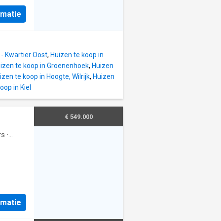
ger
uve à
e (3 m²)
rmatie
 des
alle de
dement
e
rdin Le
ée pour
 - Kwartier Oost
,
Huizen te koop in
 la
izen te koop in Groenenhoek
,
Huizen
re 1 -
izen te koop in Hoogte, Wilrijk
,
Huizen
 avec
oop in Kiel
mable en
din
age
€ 549.000
à
ison à
rs
·
iens
eur de
nne
ns
rmatie