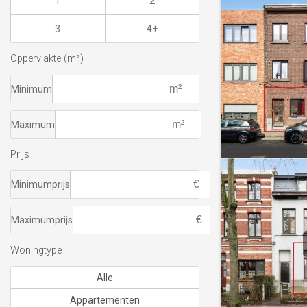
1
2
3
4+
Oppervlakte (m²)
Minimum
Maximum
Prijs
Minimumprijs
Maximumprijs
Woningtype
Alle
Appartementen