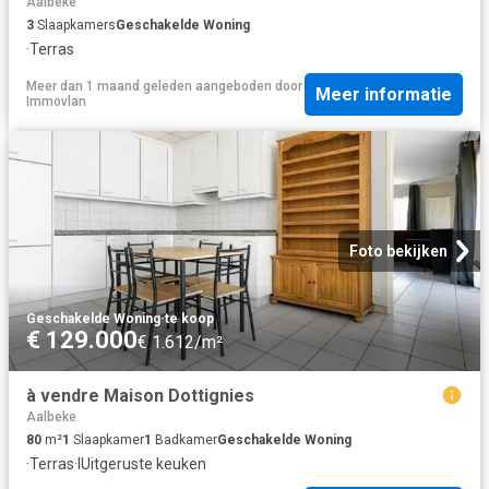
Aalbeke
3
Slaapkamers
Geschakelde Woning
·
Terras
Meer dan 1 maand geleden
aangeboden door
Meer informatie
Immovlan
Foto bekijken
Geschakelde Woning
·
te koop
€ 129.000
€ 1.612/m²
à vendre Maison Dottignies
Aalbeke
80
m²
1
Slaapkamer
1
Badkamer
Geschakelde Woning
·
Terras
·
IUitgeruste keuken