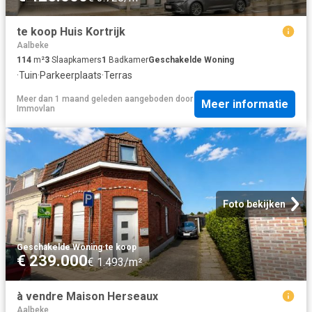
te koop Huis Kortrijk
Aalbeke
114
m²
3
Slaapkamers
1
Badkamer
Geschakelde Woning
·
Tuin
·
Parkeerplaats
·
Terras
Meer dan 1 maand geleden
aangeboden door
Meer informatie
Immovlan
Foto bekijken
Geschakelde Woning
·
te koop
€ 239.000
€ 1.493/m²
à vendre Maison Herseaux
Aalbeke