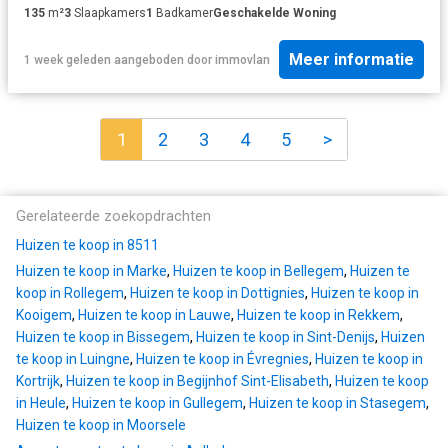
135
m²
3
Slaapkamers
1
Badkamer
Geschakelde Woning
Meer informatie
1 week geleden
aangeboden door
immovlan
1
2
3
4
5
>
Gerelateerde zoekopdrachten
Huizen te koop in 8511
Huizen te koop in Marke
,
Huizen te koop in Bellegem
,
Huizen te
koop in Rollegem
,
Huizen te koop in Dottignies
,
Huizen te koop in
Kooigem
,
Huizen te koop in Lauwe
,
Huizen te koop in Rekkem
,
Huizen te koop in Bissegem
,
Huizen te koop in Sint-Denijs
,
Huizen
te koop in Luingne
,
Huizen te koop in Évregnies
,
Huizen te koop in
Kortrijk
,
Huizen te koop in Begijnhof Sint-Elisabeth
,
Huizen te koop
in Heule
,
Huizen te koop in Gullegem
,
Huizen te koop in Stasegem
,
Huizen te koop in Moorsele