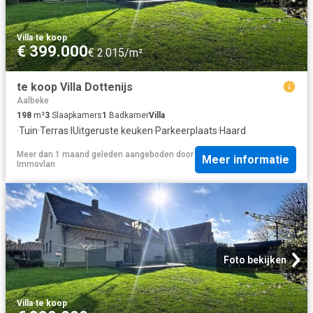
Villa
·
te koop
€ 399.000
€ 2.015/m²
te koop Villa Dottenijs
Aalbeke
198
m²
3
Slaapkamers
1
Badkamer
Villa
·
Tuin
·
Terras
·
IUitgeruste keuken
·
Parkeerplaats
·
Haard
Meer dan 1 maand geleden
aangeboden door
Meer informatie
Immovlan
Foto bekijken
Villa
·
te koop