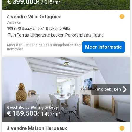
€ 399.000
€ 2.015/m²
à vendre Villa Dottignies
Aalbeke
198
m²
3
Slaapkamers
1
Badkamer
Villa
·
Tuin
·
Terras
·
IUitgeruste keuken
·
Parkeerplaats
·
Haard
Meer dan 1 maand geleden
aangeboden door
Meer informatie
immovlan
Foto bekijken
Geschakelde Woning
·
te koop
€ 189.500
€ 1.457/m²
à vendre Maison Herseaux