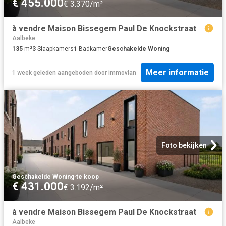
€ 455.000
€ 3.370/m²
à vendre Maison Bissegem Paul De Knockstraat
Aalbeke
135
m²
3
Slaapkamers
1
Badkamer
Geschakelde Woning
Meer informatie
1 week geleden
aangeboden door
immovlan
Foto bekijken
Geschakelde Woning
·
te koop
€ 431.000
€ 3.192/m²
à vendre Maison Bissegem Paul De Knockstraat
Aalbeke