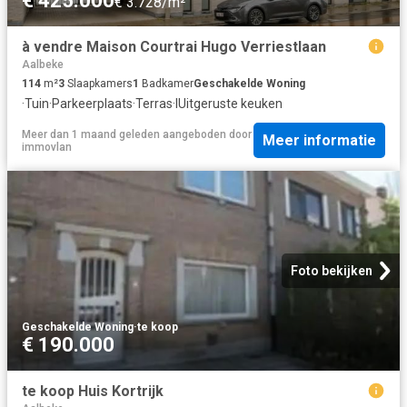
€ 425.000
€ 3.728/m²
à vendre Maison Courtrai Hugo Verriestlaan
Aalbeke
114
m²
3
Slaapkamers
1
Badkamer
Geschakelde Woning
·
Tuin
·
Parkeerplaats
·
Terras
·
IUitgeruste keuken
Meer dan 1 maand geleden
aangeboden door
Meer informatie
immovlan
Foto bekijken
Geschakelde Woning
·
te koop
€ 190.000
te koop Huis Kortrijk