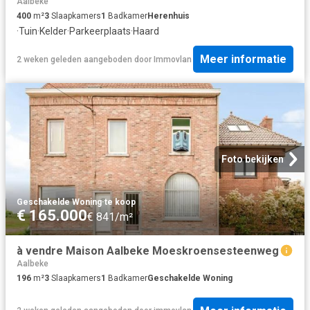
Aalbeke
400
m²
3
Slaapkamers
1
Badkamer
Herenhuis
·
Tuin
·
Kelder
·
Parkeerplaats
·
Haard
Meer informatie
2 weken geleden
aangeboden door
Immovlan
Foto bekijken
Geschakelde Woning
·
te koop
€ 165.000
€ 841/m²
à vendre Maison Aalbeke Moeskroensesteenweg
Aalbeke
196
m²
3
Slaapkamers
1
Badkamer
Geschakelde Woning