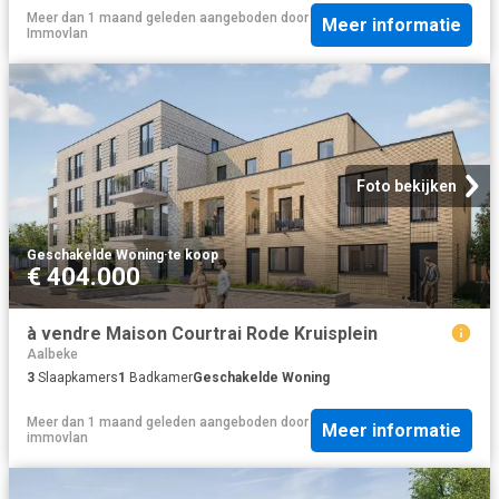
Meer dan 1 maand geleden
aangeboden door
Meer informatie
Immovlan
Foto bekijken
Geschakelde Woning
·
te koop
€ 404.000
à vendre Maison Courtrai Rode Kruisplein
Aalbeke
3
Slaapkamers
1
Badkamer
Geschakelde Woning
Meer dan 1 maand geleden
aangeboden door
Meer informatie
immovlan