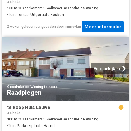
Aalbeke
130
m²
3
Slaapkamers
1
Badkamer
Geschakelde Woning
·
Tuin
·
Terras
·
IUitgeruste keuken
Meer informatie
2 weken geleden
aangeboden door
immovlan
Foto bekijken
Geschakelde Woning
·
te koop
Raadplegen
te koop Huis Lauwe
Aalbeke
300
m²
3
Slaapkamers
1
Badkamer
Geschakelde Woning
·
Tuin
·
Parkeerplaats
·
Haard