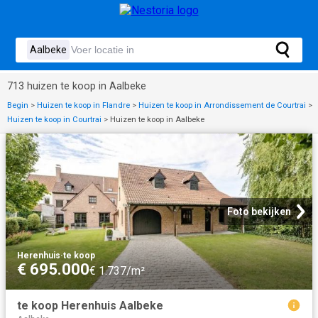
713 huizen te koop in Aalbeke
Begin
>
Huizen te koop in Flandre
>
Huizen te koop in Arrondissement de Courtrai
>
Huizen te koop in Courtrai
>
Huizen te koop in Aalbeke
Foto bekijken
Herenhuis
·
te koop
€ 695.000
€ 1.737/m²
te koop Herenhuis Aalbeke