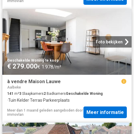
Immovlan
Foto bekijken
Geschakelde Woning
·
te koop
€ 279.000
€ 1.978/m²
à vendre Maison Lauwe
Aalbeke
141
m²
3
Slaapkamers
2
Badkamers
Geschakelde Woning
·
Tuin
·
Kelder
·
Terras
·
Parkeerplaats
Meer dan 1 maand geleden
aangeboden door
Meer informatie
immovlan