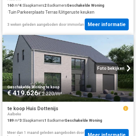
160
m²
4
Slaapkamers
2
Badkamers
Geschakelde Woning
·
Tuin
·
Parkeerplaats
·
Terras
·
IUitgeruste keuken
Meer informatie
3 weken geleden
aangeboden door
immovlan
Foto bekijken
Geschakelde Woning
·
te koop
€ 419.626
€ 2.220/m²
te koop Huis Dottenijs
Aalbeke
189
m²
3
Slaapkamers
1
Badkamer
Geschakelde Woning
Meer dan 1 maand geleden
aangeboden door
Meer informatie