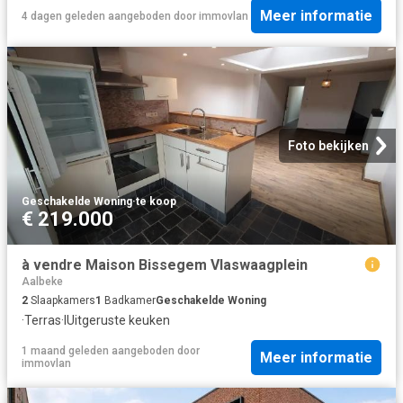
Meer informatie
4 dagen geleden
aangeboden door
immovlan
Foto bekijken
Geschakelde Woning
·
te koop
€ 219.000
à vendre Maison Bissegem Vlaswaagplein
Aalbeke
2
Slaapkamers
1
Badkamer
Geschakelde Woning
·
Terras
·
IUitgeruste keuken
1 maand geleden
aangeboden door
Meer informatie
immovlan