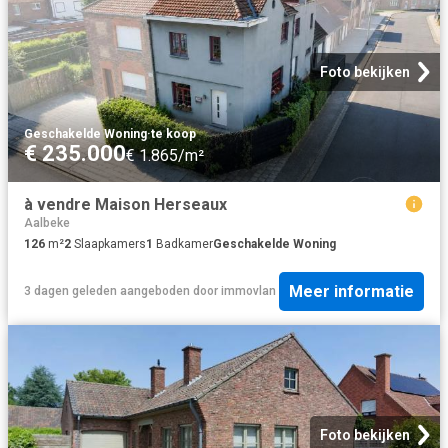
Foto bekijken
Geschakelde Woning
·
te koop
€ 235.000
€ 1.865/m²
à vendre Maison Herseaux
Aalbeke
126
m²
2
Slaapkamers
1
Badkamer
Geschakelde Woning
Meer informatie
3 dagen geleden
aangeboden door
immovlan
Foto bekijken