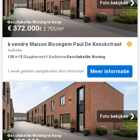
Foto bekijken
Geschakelde Woning
·
te koop
€ 372.000
€ 2.755/m²
à vendre Maison Bissegem Paul De Knockstraat
Aalbeke
135
m²
3
Slaapkamers
1
Badkamer
Geschakelde Woning
Meer informatie
1 week geleden
aangeboden door
immovlan
Foto bekijken
Geschakelde Woning
·
te koop