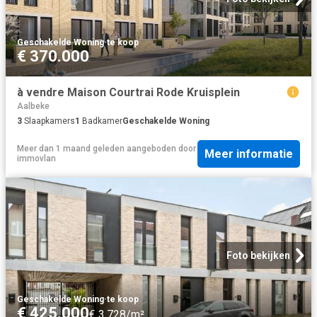
Geschakelde Woning
·
te koop
€ 370.000
à vendre Maison Courtrai Rode Kruisplein
Aalbeke
3
Slaapkamers
1
Badkamer
Geschakelde Woning
Meer dan 1 maand geleden
aangeboden door
Meer informatie
immovlan
Foto bekijken
Geschakelde Woning
·
te koop
€ 425.000
€ 3.728/m²