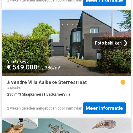
Meer informatie
2 weken geleden
aangeboden door
immovlan
Foto bekijken
Villa
·
te koop
€ 549.000
€ 2.386/m²
à vendre Villa Aalbeke Sterrestraat
Aalbeke
230
m²
3
Slaapkamers
1
Badkamer
Villa
Meer informatie
2 weken geleden
aangeboden door
immovlan