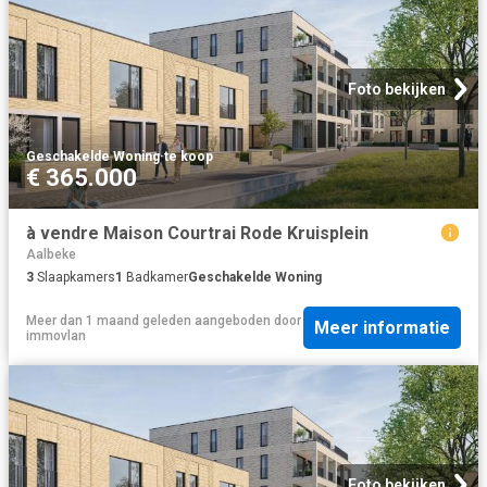
Foto bekijken
Geschakelde Woning
·
te koop
€ 365.000
à vendre Maison Courtrai Rode Kruisplein
Aalbeke
3
Slaapkamers
1
Badkamer
Geschakelde Woning
Meer dan 1 maand geleden
aangeboden door
Meer informatie
immovlan
Foto bekijken