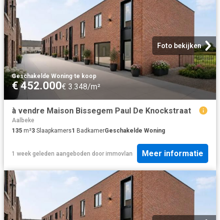
Foto bekijken
Geschakelde Woning
·
te koop
€ 452.000
€ 3.348/m²
à vendre Maison Bissegem Paul De Knockstraat
Aalbeke
135
m²
3
Slaapkamers
1
Badkamer
Geschakelde Woning
Meer informatie
1 week geleden
aangeboden door
immovlan