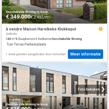
Geschakelde Woning
·
te koop
€ 349.000
€ 2.492/m²
à vendre Maison Harelbeke Klokkeput
Aalbeke
140
m²
3
Slaapkamers
1
Badkamer
Geschakelde Woning
·
Tuin
·
Terras
·
Parkeerplaats
Meer informatie
1 week geleden
aangeboden door
immovlan
Foto bekijken
Geschakelde Woning
·
te koop