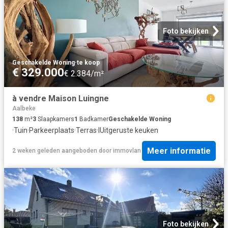
Foto bekijken
Geschakelde Woning
·
te koop
€ 329.000
€ 2.384/m²
à vendre Maison Luingne
Aalbeke
138
m²
3
Slaapkamers
1
Badkamer
Geschakelde Woning
·
Tuin
·
Parkeerplaats
·
Terras
·
IUitgeruste keuken
Meer informatie
2 weken geleden
aangeboden door
immovlan
Foto bekijken