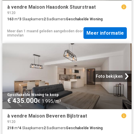
à vendre Maison Haasdonk Stuurstraat
9120
163
m²
3
Slaapkamers
2
Badkamers
Geschakelde Woning
Meer dan 1 maand geleden
aangeboden door
Meer informatie
immovlan
Foto bekijken
Geschakelde Woning
·
te koop
€ 435.000
€ 1.995/m²
à vendre Maison Beveren Bijlstraat
9120
218
m²
4
Slaapkamers
2
Badkamers
Geschakelde Woning