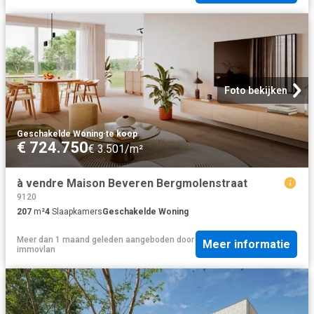
Foto bekijken
Geschakelde Woning
·
te koop
€ 724.750
€ 3.501/m²
à vendre Maison Beveren Bergmolenstraat
9120
207
m²
4
Slaapkamers
Geschakelde Woning
Meer dan 1 maand geleden
aangeboden door
Meer informatie
immovlan