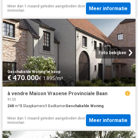
Meer dan 1 maand geleden
aangeboden door
Meer informatie
immovlan
Foto bekijken
Geschakelde Woning
·
te koop
€ 470.000
€ 1.895/m²
à vendre Maison Vrasene Provinciale Baan
9120
248
m²
3
Slaapkamers
1
Badkamer
Geschakelde Woning
Meer dan 1 maand geleden
aangeboden door
Meer informatie
immovlan