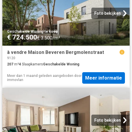
Foto bekijken
Geschakelde Woning
·
te koop
€ 724.500
€ 3.500/m²
à vendre Maison Beveren Bergmolenstraat
9120
207
m²
4
Slaapkamers
Geschakelde Woning
Meer dan 1 maand geleden
aangeboden door
Meer informatie
immovlan
Foto bekijken