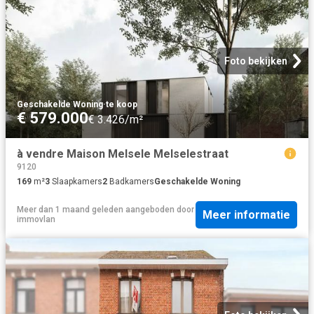
Foto bekijken
Geschakelde Woning
·
te koop
€ 579.000
€ 3.426/m²
à vendre Maison Melsele Melselestraat
9120
169
m²
3
Slaapkamers
2
Badkamers
Geschakelde Woning
Meer dan 1 maand geleden
aangeboden door
Meer informatie
immovlan