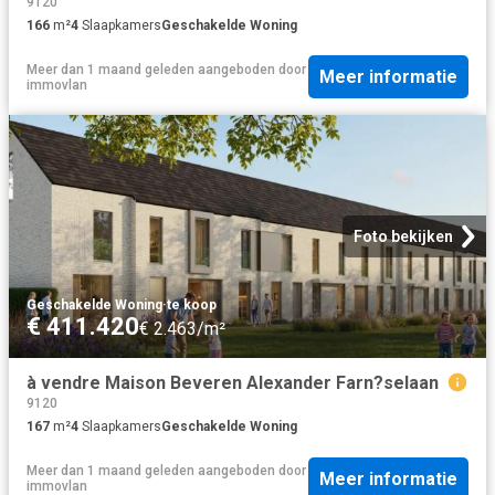
9120
166
m²
4
Slaapkamers
Geschakelde Woning
Meer dan 1 maand geleden
aangeboden door
Meer informatie
immovlan
Foto bekijken
Geschakelde Woning
·
te koop
€ 411.420
€ 2.463/m²
à vendre Maison Beveren Alexander Farn?selaan
9120
167
m²
4
Slaapkamers
Geschakelde Woning
Meer dan 1 maand geleden
aangeboden door
Meer informatie
immovlan