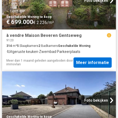
Foto bekijken
Geschakelde Woning
·
te koop
€ 699.000
€ 2.226/m²
à vendre Maison Beveren Gentseweg
9120
314
m²
5
Slaapkamers
2
Badkamers
Geschakelde Woning
·
IUitgeruste keuken
·
Zwembad
·
Parkeerplaats
Meer dan 1 maand geleden
aangeboden door
Meer informatie
immovlan
Foto bekijken
Geschakelde Woning
·
te koop