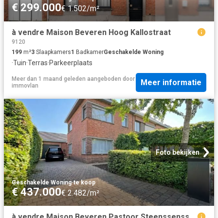
€ 299.000
€ 1.502/m²
à vendre Maison Beveren Hoog Kallostraat
9120
199
m²
3
Slaapkamers
1
Badkamer
Geschakelde Woning
·
Tuin
·
Terras
·
Parkeerplaats
Meer dan 1 maand geleden
aangeboden door
Meer informatie
immovlan
Foto bekijken
Geschakelde Woning
·
te koop
€ 437.000
€ 2.482/m²
à vendre Maison Beveren Pastoor Steenssensstraat