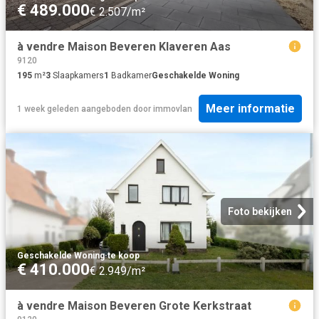
€ 489.000
€ 2.507/m²
à vendre Maison Beveren Klaveren Aas
9120
195
m²
3
Slaapkamers
1
Badkamer
Geschakelde Woning
Meer informatie
1 week geleden
aangeboden door
immovlan
Foto bekijken
Geschakelde Woning
·
te koop
€ 410.000
€ 2.949/m²
à vendre Maison Beveren Grote Kerkstraat