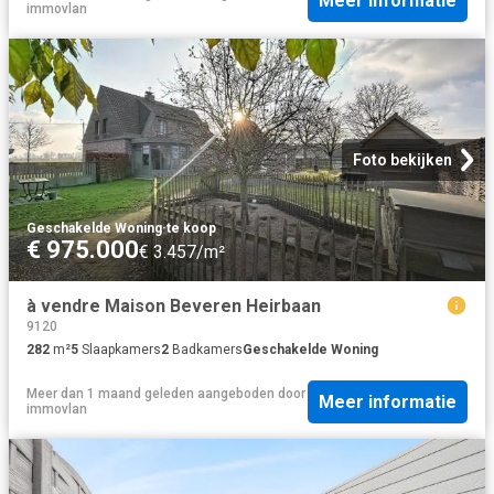
Meer informatie
immovlan
Foto bekijken
Geschakelde Woning
·
te koop
€ 975.000
€ 3.457/m²
à vendre Maison Beveren Heirbaan
9120
282
m²
5
Slaapkamers
2
Badkamers
Geschakelde Woning
Meer dan 1 maand geleden
aangeboden door
Meer informatie
immovlan