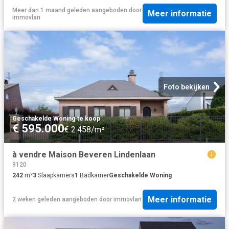
Meer dan 1 maand geleden
aangeboden door
Meer informatie
immovlan
Foto bekijken
Geschakelde Woning
·
te koop
€ 595.000
€ 2.458/m²
à vendre Maison Beveren Lindenlaan
9120
242
m²
3
Slaapkamers
1
Badkamer
Geschakelde Woning
Meer informatie
2 weken geleden
aangeboden door
immovlan