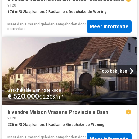
9120
176
m²
3
Slaapkamers
2
Badkamers
Geschakelde Woning
Meer dan 1 maand geleden
aangeboden door
Meer informatie
immovlan
Foto bekijken
Geschakelde Woning
·
te koop
€ 520.000
€ 2.203/m²
à vendre Maison Vrasene Provinciale Baan
9120
236
m²
3
Slaapkamers
1
Badkamer
Geschakelde Woning
Meer dan 1 maand geleden
aangeboden door