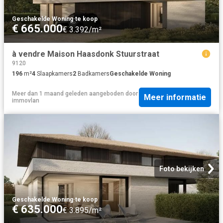
Geschakelde Woning
·
te koop
€ 665.000
€ 3.392/m²
à vendre Maison Haasdonk Stuurstraat
9120
196
m²
4
Slaapkamers
2
Badkamers
Geschakelde Woning
Meer dan 1 maand geleden
aangeboden door
Meer informatie
immovlan
Foto bekijken
Geschakelde Woning
·
te koop
€ 635.000
€ 3.895/m²