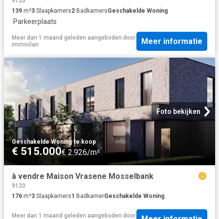
9120
139
m²
3
Slaapkamers
2
Badkamers
Geschakelde Woning
·
Parkeerplaats
Meer dan 1 maand geleden
aangeboden door
Meer informatie
immovlan
Foto bekijken
Geschakelde Woning
·
te koop
€ 515.000
€ 2.926/m²
à vendre Maison Vrasene Mosselbank
9120
176
m²
3
Slaapkamers
1
Badkamer
Geschakelde Woning
Meer dan 1 maand geleden
aangeboden door
Meer informatie