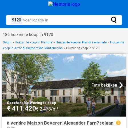
186 huizen te koop in 9120
Begin
>
Huizen te koop in Flandre
>
Huizen te koop in Flandre orientale
>
Huizen te
koop in Arrondissement de Saint-Nicolas
>
Huizen te koop in 9120
Foto bekijken
Geschakelde Woning
·
te koop
€ 411.420
€ 2.478/m²
à vendre Maison Beveren Alexander Farn?selaan