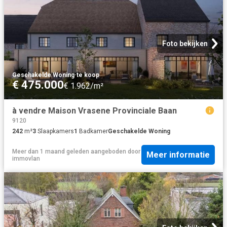
Foto bekijken
Geschakelde Woning
·
te koop
€ 475.000
€ 1.962/m²
à vendre Maison Vrasene Provinciale Baan
9120
242
m²
3
Slaapkamers
1
Badkamer
Geschakelde Woning
Meer dan 1 maand geleden
aangeboden door
Meer informatie
immovlan