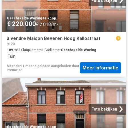
Foto bekijken
Geschakelde Woning
·
te koop
€ 220.000
€ 2.018/m²
à vendre Maison Beveren Hoog Kallostraat
9120
109
m²
3
Slaapkamers
1
Badkamer
Geschakelde Woning
·
Tuin
Meer dan 1 maand geleden
aangeboden door
Meer informatie
immovlan
Foto bekijken
Geschakelde Woning
·
te koop