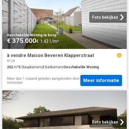
Foto bekijken
Geschakelde Woning
·
te koop
€ 375.000
€ 1.431/m²
à vendre Maison Beveren Klapperstraat
9120
262
m²
5
Slaapkamers
2
Badkamers
Geschakelde Woning
Meer dan 1 maand geleden
aangeboden door
Meer informatie
immovlan
Foto bekijken