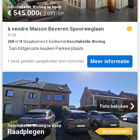
Geschakelde Woning
·
te koop
€ 545.000
€ 2.033/m²
à vendre Maison Beveren Spoorweglaan
9120
268
m²
4
Slaapkamers
1
Badkamer
Geschakelde Woning
·
Tuin
·
IUitgeruste keuken
·
Parkeerplaats
Meer informatie
1 week geleden
aangeboden door
immovlan
Foto bekijken
Geschakelde Woning
·
te koop
Raadplegen
BIJGEWERKT