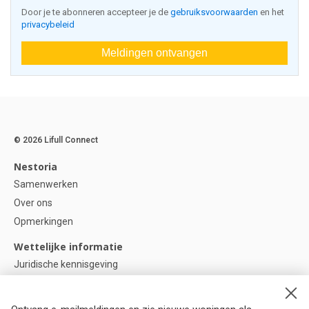
Door je te abonneren accepteer je de
gebruiksvoorwaarden
en het
privacybeleid
Meldingen ontvangen
© 2026 Lifull Connect
Nestoria
Samenwerken
Over ons
Opmerkingen
Wettelijke informatie
Juridische kennisgeving
Privacybeleid
Cookie-beleid