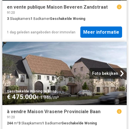
en vente publique Maison Beveren Zandstraat
9120
3
Slaapkamers
1
Badkamer
Geschakelde Woning
Meer informatie
1 dag geleden
aangeboden door
immovlan
Foto bekijken
Geschakelde Woning
·
te koop
€ 475.000
€ 1.946/m²
à vendre Maison Vrasene Provinciale Baan
9120
244
m²
3
Slaapkamers
1
Badkamer
Geschakelde Woning