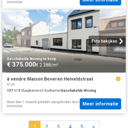
immovlan
Foto bekijken
Geschakelde Woning
·
te koop
€ 375.000
€ 2.388/m²
à vendre Maison Beveren Heiveldstraat
9120
157
m²
3
Slaapkamers
1
Badkamer
Geschakelde Woning
Meer dan 1 maand geleden
aangeboden door
Meer informatie
immovlan
1
2
3
4
5
>