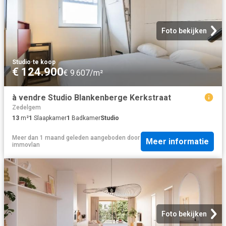
Foto bekijken
Studio
·
te koop
€ 124.900
€ 9.607/m²
à vendre Studio Blankenberge Kerkstraat
Zedelgem
13
m²
1
Slaapkamer
1
Badkamer
Studio
Meer dan 1 maand geleden
aangeboden door
Meer informatie
immovlan
Foto bekijken