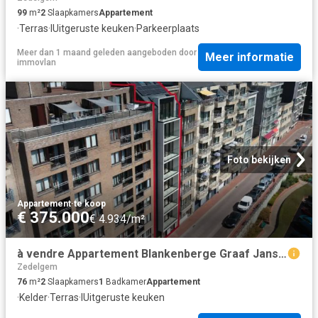
99
m²
2
Slaapkamers
Appartement
·
Terras
·
IUitgeruste keuken
·
Parkeerplaats
Meer dan 1 maand geleden
aangeboden door
Meer informatie
immovlan
Foto bekijken
Appartement
·
te koop
€ 375.000
€ 4.934/m²
à vendre Appartement Blankenberge Graaf Jansdijk
Zedelgem
76
m²
2
Slaapkamers
1
Badkamer
Appartement
·
Kelder
·
Terras
·
IUitgeruste keuken