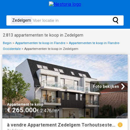
2.813 appartementen te koop in Zedelgem
Begin
>
Appartementen te koop in Flandre
>
Appartementen te koop in Flandre-
Occidentale
>
Appartementen te koop in Zedelgem
Foto bekijken
Appartement
·
te koop
€ 265.000
€ 2.476/m²
à vendre Appartement Zedelgem Torhoutsesteenweg