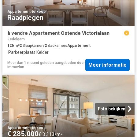
Appartement
·
te koop
Raadplegen
à vendre Appartement Ostende Victorialaan
Zedelgem
126
m²
2
Slaapkamers
2
Badkamers
Appartement
·
Parkeerplaats
·
Kelder
Meer dan 1 maand geleden
aangeboden door
Meer informatie
immovlan
Foto bekijken
Appartement
·
te koop
€ 285.000
€ 3.313/m²