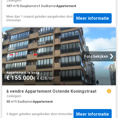
Zedelgem
107
m²
3
Slaapkamers
1
Badkamer
Appartement
Meer dan 1 maand geleden
aangeboden door
Meer informatie
immovlan
Foto bekijken
Appartement
·
te koop
€ 155.000
€ 4.428/m²
à vendre Appartement Ostende Koningstraat
Zedelgem
35
m²
1
Badkamer
Appartement
Meer informatie
3 dagen geleden
aangeboden door
immovlan