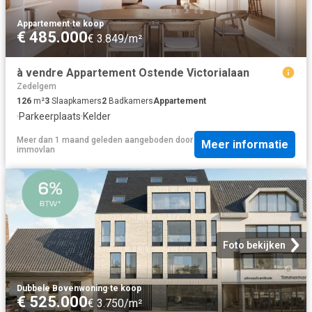
Appartement
·
te koop
€ 485.000
€ 3.849/m²
à vendre Appartement Ostende Victorialaan
Zedelgem
126
m²
3
Slaapkamers
2
Badkamers
Appartement
·
Parkeerplaats
·
Kelder
Meer dan 1 maand geleden
aangeboden door
Meer informatie
immovlan
Foto bekijken
Dubbele Bovenwoning
·
te koop
€ 525.000
€ 3.750/m²