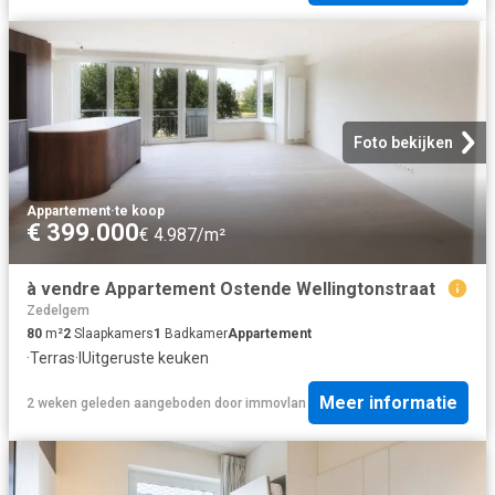
Foto bekijken
Appartement
·
te koop
€ 399.000
€ 4.987/m²
à vendre Appartement Ostende Wellingtonstraat
Zedelgem
80
m²
2
Slaapkamers
1
Badkamer
Appartement
·
Terras
·
IUitgeruste keuken
Meer informatie
2 weken geleden
aangeboden door
immovlan