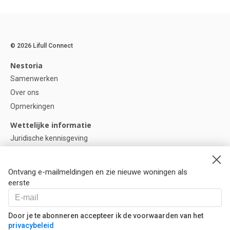
© 2026 Lifull Connect
Nestoria
Samenwerken
Over ons
Opmerkingen
Wettelijke informatie
Juridische kennisgeving
Privacybeleid
Cookie-beleid
Ontvang e-mailmeldingen en zie nieuwe woningen als
Cookie instellingen
eerste
Help
Vragen
Door je te abonneren accepteer ik de voorwaarden van het
privacybeleid
Onze partners