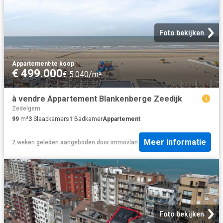
Foto bekijken
Appartement
·
te koop
€ 499.000
€ 5.040/m²
à vendre Appartement Blankenberge Zeedijk
Zedelgem
99
m²
3
Slaapkamers
1
Badkamer
Appartement
Meer informatie
2 weken geleden
aangeboden door
immovlan
Foto bekijken