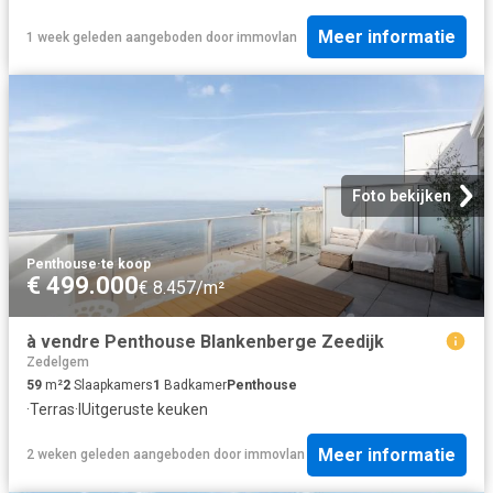
Meer informatie
1 week geleden
aangeboden door
immovlan
Foto bekijken
Penthouse
·
te koop
€ 499.000
€ 8.457/m²
à vendre Penthouse Blankenberge Zeedijk
Zedelgem
59
m²
2
Slaapkamers
1
Badkamer
Penthouse
·
Terras
·
IUitgeruste keuken
Meer informatie
2 weken geleden
aangeboden door
immovlan