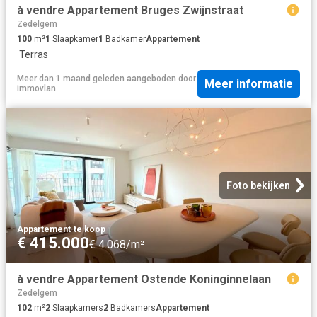
à vendre Appartement Bruges Zwijnstraat
Zedelgem
100
m²
1
Slaapkamer
1
Badkamer
Appartement
·
Terras
Meer dan 1 maand geleden
aangeboden door
Meer informatie
immovlan
Foto bekijken
Appartement
·
te koop
€ 415.000
€ 4.068/m²
à vendre Appartement Ostende Koninginnelaan
Zedelgem
102
m²
2
Slaapkamers
2
Badkamers
Appartement