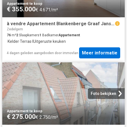
Appartement
·
te koop
€ 355.000
€ 4.671/m²
à vendre Appartement Blankenberge Graaf Jansdijk
Zedelgem
76
m²
2
Slaapkamers
1
Badkamer
Appartement
·
Kelder
·
Terras
·
IUitgeruste keuken
Meer informatie
4 dagen geleden
aangeboden door
immovlan
Foto bekijken
Appartement
·
te koop
€ 275.000
€ 2.750/m²