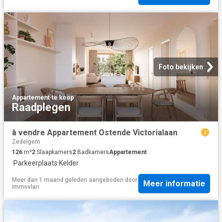
Foto bekijken
Appartement
·
te koop
Raadplegen
à vendre Appartement Ostende Victorialaan
Zedelgem
126
m²
2
Slaapkamers
2
Badkamers
Appartement
·
Parkeerplaats
·
Kelder
Meer dan 1 maand geleden
aangeboden door
Meer informatie
immovlan