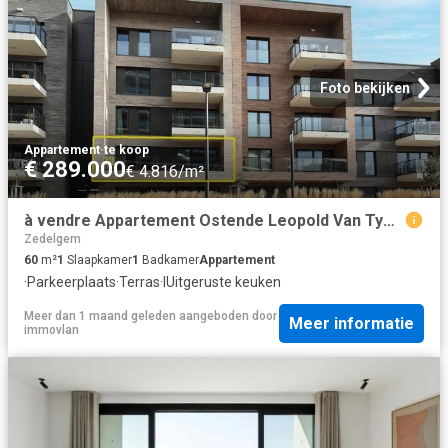
Foto bekijken
Appartement
·
te koop
€ 289.000
€ 4.816/m²
à vendre Appartement Ostende Leopold Van Tyghemlaan
Zedelgem
60
m²
1
Slaapkamer
1
Badkamer
Appartement
·
Parkeerplaats
·
Terras
·
IUitgeruste keuken
Meer dan 1 maand geleden
aangeboden door
Meer informatie
immovlan