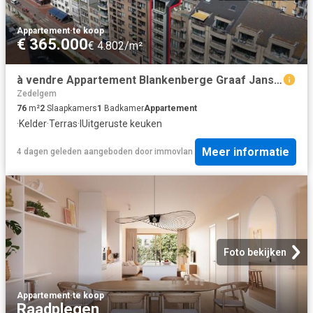
Appartement
·
te koop
€ 365.000
€ 4.802/m²
à vendre Appartement Blankenberge Graaf Jansdijk
Zedelgem
76
m²
2
Slaapkamers
1
Badkamer
Appartement
·
Kelder
·
Terras
·
IUitgeruste keuken
Meer informatie
4 dagen geleden
aangeboden door
immovlan
Foto bekijken
Appartement
·
te koop
Raadplegen