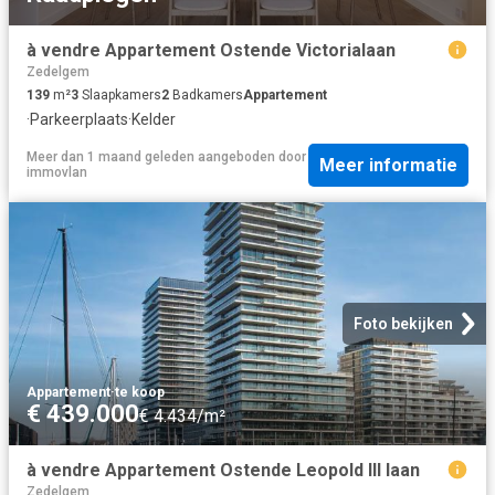
à vendre Appartement Ostende Victorialaan
Zedelgem
139
m²
3
Slaapkamers
2
Badkamers
Appartement
·
Parkeerplaats
·
Kelder
Meer dan 1 maand geleden
aangeboden door
Meer informatie
immovlan
Foto bekijken
Appartement
·
te koop
€ 439.000
€ 4.434/m²
à vendre Appartement Ostende Leopold III laan
Zedelgem