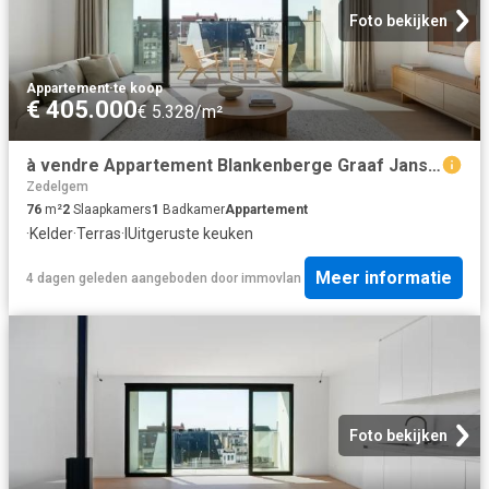
Foto bekijken
Appartement
·
te koop
€ 405.000
€ 5.328/m²
à vendre Appartement Blankenberge Graaf Jansdijk
Zedelgem
76
m²
2
Slaapkamers
1
Badkamer
Appartement
·
Kelder
·
Terras
·
IUitgeruste keuken
Meer informatie
4 dagen geleden
aangeboden door
immovlan
Foto bekijken