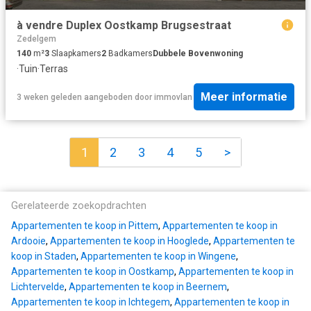
à vendre Duplex Oostkamp Brugsestraat
Zedelgem
140
m²
3
Slaapkamers
2
Badkamers
Dubbele Bovenwoning
·
Tuin
·
Terras
Meer informatie
3 weken geleden
aangeboden door
immovlan
1
2
3
4
5
>
Gerelateerde zoekopdrachten
Appartementen te koop in Pittem
,
Appartementen te koop in
Ardooie
,
Appartementen te koop in Hooglede
,
Appartementen te
koop in Staden
,
Appartementen te koop in Wingene
,
Appartementen te koop in Oostkamp
,
Appartementen te koop in
Lichtervelde
,
Appartementen te koop in Beernem
,
Appartementen te koop in Ichtegem
,
Appartementen te koop in