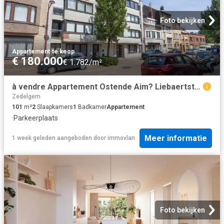
Foto bekijken
Appartement
·
te koop
€ 180.000
€ 1.782/m²
à vendre Appartement Ostende Aim? Liebaertstraat
Zedelgem
101
m²
2
Slaapkamers
1
Badkamer
Appartement
·
Parkeerplaats
Meer informatie
1 week geleden
aangeboden door
immovlan
Foto bekijken