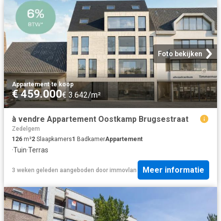
Foto bekijken
Appartement
·
te koop
€ 459.000
€ 3.642/m²
à vendre Appartement Oostkamp Brugsestraat
Zedelgem
126
m²
2
Slaapkamers
1
Badkamer
Appartement
·
Tuin
·
Terras
Meer informatie
3 weken geleden
aangeboden door
immovlan