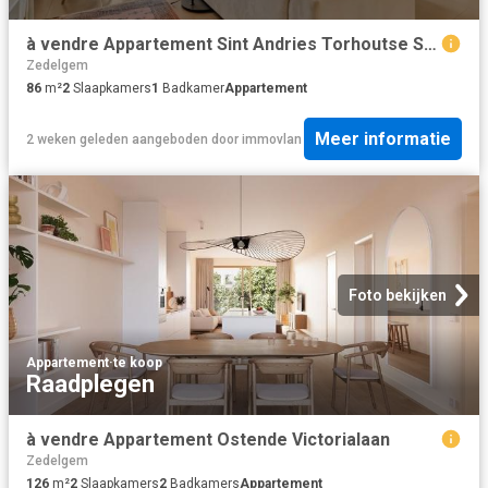
à vendre Appartement Sint Andries Torhoutse Steenweg
Zedelgem
86
m²
2
Slaapkamers
1
Badkamer
Appartement
Meer informatie
2 weken geleden
aangeboden door
immovlan
Foto bekijken
Appartement
·
te koop
Raadplegen
à vendre Appartement Ostende Victorialaan
Zedelgem
126
m²
2
Slaapkamers
2
Badkamers
Appartement