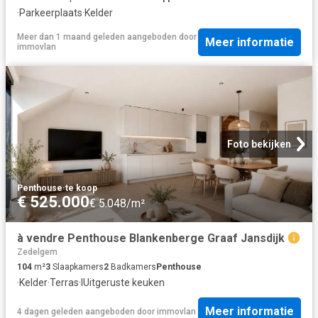
·
Parkeerplaats
·
Kelder
Meer dan 1 maand geleden
aangeboden door
Meer informatie
immovlan
Foto bekijken
Penthouse
·
te koop
€ 525.000
€ 5.048/m²
à vendre Penthouse Blankenberge Graaf Jansdijk
Zedelgem
104
m²
3
Slaapkamers
2
Badkamers
Penthouse
·
Kelder
·
Terras
·
IUitgeruste keuken
Meer informatie
4 dagen geleden
aangeboden door
immovlan