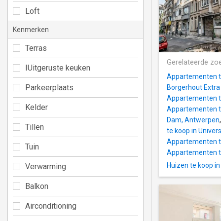
Loft
Kenmerken
Terras
Gerelateerde zo
IUitgeruste keuken
Appartementen te
Parkeerplaats
Borgerhout Extra
Appartementen t
Kelder
Appartementen t
Dam, Antwerpen
Tillen
te koop in Univers
Appartementen t
Tuin
Appartementen te
Huizen te koop i
Verwarming
Balkon
Airconditioning