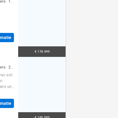
ers
·
1
rmatie
€ 174.999
ers
·
2
te keuken
her est
an
dans un
nseur).
mmerces
rmatie
gare
nt à
€ 195.000