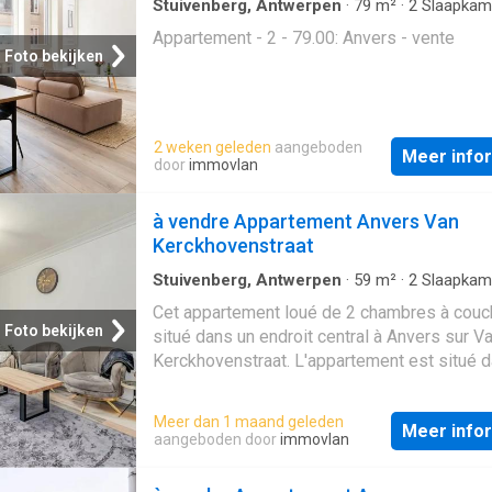
Stuivenberg, Antwerpen
·
79
m²
·
2
Slaapkam
Badkamer
·
Appartement
Appartement - 2 - 79.00: Anvers - vente
Foto bekijken
2 weken geleden
aangeboden
Meer info
door
immovlan
à vendre Appartement Anvers Van
Kerckhovenstraat
Stuivenberg, Antwerpen
·
59
m²
·
2
Slaapkam
Badkamers
·
Appartement
·
Terras
·
IUitgerus
Cet appartement loué de 2 chambres à couc
Foto bekijken
situé dans un endroit central à Anvers sur V
Kerckhovenstraat. L'appartement est situé 
petit immeuble au premier étage (sans asce
L'emplacement est idéal en termes de co
Meer dan 1 maand geleden
Meer info
et de transports publics. Le centre-ville, la 
aangeboden door
immovlan
centrale d'Anvers et le Park Spoor Noord so
quelques minutes de marche. L'appartement