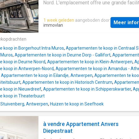
l'italienne et lavabo - chambre 2 avec salle 
Nord. L'emplacement offre une grande facili
privée (baignoire et lavabo) - sous-sol Bâti
d'accès grâce à la proximité des transports 
général - ascenseur présent - les toits et l
commun, des principales voies d'accès et d
1 week geleden
aangeboden door
latéraux sont isolés Avantages - situation ce
Meer info
commerces, écoles et autres commodités
immovlan
proximité du centre ville d'Anvers et de la g
quotidiennes. Le centre d'Anvers est égale
centrale - électricité conforme à la norme AR
facilement accessible, ce qui fait de cet
ekopdrachten
label EPC favorable B - pas d'amiante trouvé
emplacement un bon compromis entre dyn
l'appartement a été enti
 koop in Borgerhout Intra Muros
,
Appartementen te koop in Centraal S
urbain et confort de vie pratique. Description
 Muros
,
Appartementen te koop in Deurne Dorp - Gallifort
,
Appartemente
appartement spacieux est situé au premier 
e koop in Deurne Noord
,
Appartementen te koop in Klein-Antwerpen
,
Ap
bénéficie d’un agencement pratique. Le salo
e koop in Antwerpen-Noord
,
Appartementen te koop in Amandus - At
lumineux, situé à l’avant, offre un espace de 
,
Appartementen te koop in Eilandje, Antwerpen
,
Appartementen te koo
agréable baigné de lumière naturelle. Au cen
iteitsbuurt
,
Appartementen te koop in Historisch Centrum
,
Appartemente
l’appartement se trouve la cuisine, qui assu
e koop in Nieuwdreef
,
Appartementen te koop in Schipperskwartier
,
Ap
liaison fluide entre le salon et les chambres.
 koop in Theaterbuurt
l’arrière se trouvent trois chambres à part en
n Stuivenberg, Antwerpen
,
Huizen te koop in Seefhoek
idéales pour une famille ou pour ceux qui so
disposer d’un espace supplémentaire.
L'appartement dispose également d'un déba
à vendre Appartement Anvers
séparé, de toilettes indépendantes et d'
Diepestraat