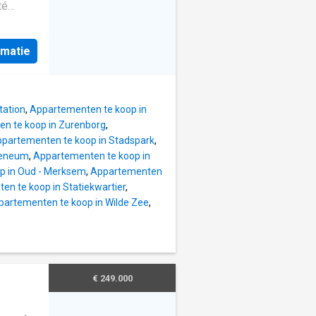
de bain
té
ment
en
es murs
e divers
ntrale à
rmatie
are
ment
EI -
 -
amisme
tation
,
Appartementen te koop in
: Cet
n te koop in Zurenborg
,
étage et
partementen te koop in Stadspark
,
n
heneum
,
Appartementen te koop in
vie
p in Oud - Merksem
,
Appartementen
tre de
n te koop in Statiekwartier
,
re une
partementen te koop in Wilde Zee
,
 À
tière,
uhaitent
rras
€ 249.000