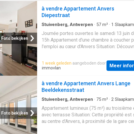
à vendre Appartement Anvers
Diepestraat
Stuivenberg, Antwerpen
·
57
m²
·
1
Slaapkam
Badkamer
·
Appartement
·
IUitgeruste keuken
Journée portes ouvertes le samedi 13 juin d
Foto bekijken
15h Appartement d'une chambre à coucher p
l'emploi au cœur d'Anvers Situation: Découv
appartement dans la Diepestraat, en plein c
quartier animé
2060
avec de nombreux maga
1 week geleden
aangeboden door
Meer info
à distance de marche de la Sint-Jansplein e
immovlan
transports en commun. Description: L'appar
se trouve au deuxième étage de l'immeuble.
à vendre Appartement Anvers Lange
salle de séjour avec cuisine ouverte bénéfic
Beeldekensstraat
énorme quantité de lumière naturelle grâce 
nombreuses fenêtres. La cuisine ouverte es
Stuivenberg, Antwerpen
·
75
m²
·
2
Slaapkam
Badkamer
·
Appartement
·
Kelder
·
Terras
·
IUi
équipée d'un feu électrique, d'une hotte aspi
Appartement lumineux (75 m²) au troisième
keuken
d'un double évier et d'un réfrigérateur encas
Foto bekijken
avec terrasse Situation: Cette propriété est 
congélateur. La chambre à coucher spacieus
au centre d'Anvers, à proximité de la gare ce
plus d'espace qu'il n'en faut pour un lit doubl
et à deux pas de l'autoroute E34 Eindhoven
armoire et éventuellement un bureau, un faut