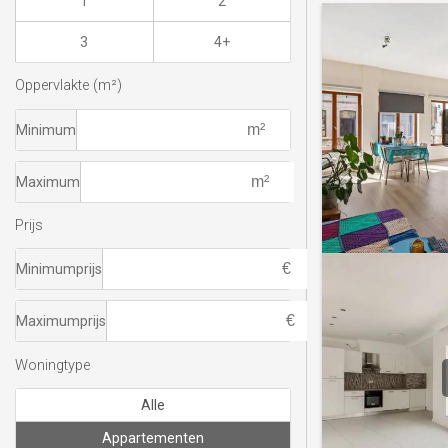
1
2
3
4+
Oppervlakte (m²)
Minimum
Maximum
Prijs
Minimumprijs
Maximumprijs
Woningtype
Alle
Appartementen