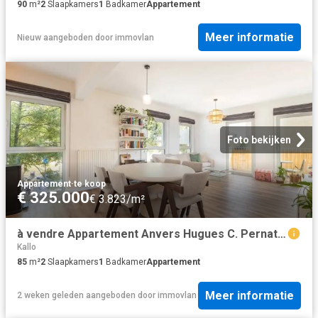
90
m²
2
Slaapkamers
1
Badkamer
Appartement
Meer informatie
Nieuw
aangeboden door
immovlan
Foto bekijken
Appartement
·
te koop
€ 325.000
€ 3.823/m²
à vendre Appartement Anvers Hugues C. Pernathlaan
Kallo
85
m²
2
Slaapkamers
1
Badkamer
Appartement
Meer informatie
2 weken geleden
aangeboden door
immovlan