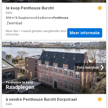
te koop Penthouse Burcht
Kallo
310
m²
3
Slaapkamers
2
Badkamers
Penthouse
·
Zwembad
Meer dan 1 maand geleden
aangeboden door
Meer informatie
Immovlan
Foto bekijken
Penthouse
·
te koop
Raadplegen
à vendre Penthouse Burcht Dorpstraat
Kallo