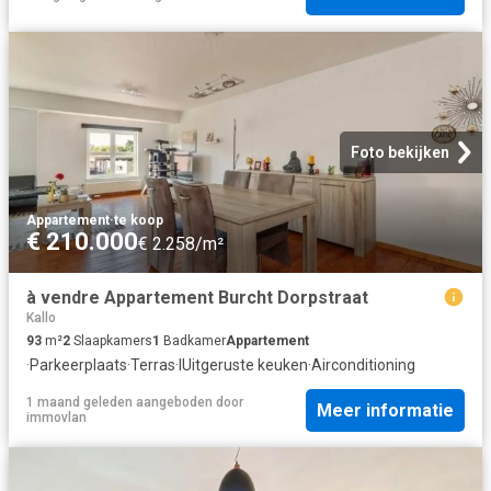
Foto bekijken
Appartement
·
te koop
€ 210.000
€ 2.258/m²
à vendre Appartement Burcht Dorpstraat
Kallo
93
m²
2
Slaapkamers
1
Badkamer
Appartement
·
Parkeerplaats
·
Terras
·
IUitgeruste keuken
·
Airconditioning
1 maand geleden
aangeboden door
Meer informatie
immovlan