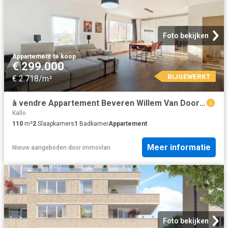
Foto bekijken
Appartement
·
te koop
€ 299.000
BIJGEWERKT
€ 2.718/m²
à vendre Appartement Beveren Willem Van Doornyckstraat
Kallo
110
m²
2
Slaapkamers
1
Badkamer
Appartement
Meer informatie
Nieuw
aangeboden door
immovlan
Foto bekijken