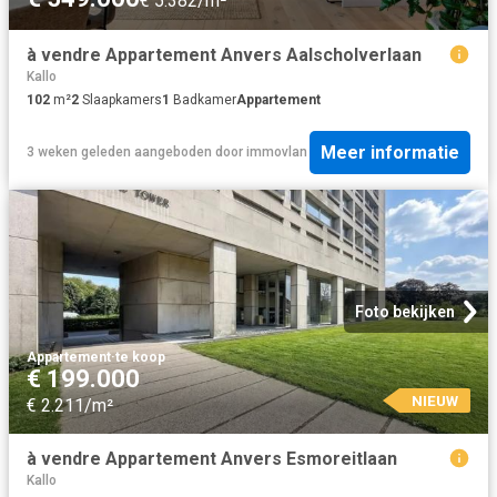
€ 5.382/m²
à vendre Appartement Anvers Aalscholverlaan
Kallo
102
m²
2
Slaapkamers
1
Badkamer
Appartement
Meer informatie
3 weken geleden
aangeboden door
immovlan
Foto bekijken
Appartement
·
te koop
€ 199.000
NIEUW
€ 2.211/m²
à vendre Appartement Anvers Esmoreitlaan
Kallo