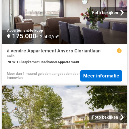
Foto bekijken
Appartement
·
te koop
€ 175.000
€ 2.500/m²
à vendre Appartement Anvers Gloriantlaan
Kallo
70
m²
1
Slaapkamer
1
Badkamer
Appartement
Meer dan 1 maand geleden
aangeboden door
Meer informatie
immovlan
Foto bekijken