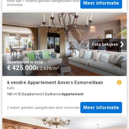
Meer dan 1 maand geleden
aangeboden door
Meer informatie
immovlan
Foto bekijken
Appartement
·
te koop
€ 425.000
€ 2.639/m²
à vendre Appartement Anvers Esmoreitlaan
Kallo
161
m²
2
Slaapkamers
1
Badkamer
Appartement
Meer informatie
2 weken geleden
aangeboden door
immovlan