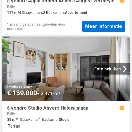
à vendre Appartement Anvers August Vermeylenlaan
Kallo
117
m²
4
Slaapkamers
2
Badkamers
Appartement
1 maand geleden
aangeboden door
Meer informatie
immovlan
Foto bekijken
Studio
·
te koop
€ 139.000
€ 3.971/m²
à vendre Studio Anvers Halewijnlaan
Kallo
35
m²
1
Slaapkamer
1
Badkamer
Studio
·
Terras