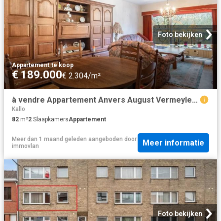
Foto bekijken
Appartement
·
te koop
€ 189.000
€ 2.304/m²
à vendre Appartement Anvers August Vermeylenlaan
Kallo
82
m²
2
Slaapkamers
Appartement
Meer dan 1 maand geleden
aangeboden door
Meer informatie
immovlan
Foto bekijken