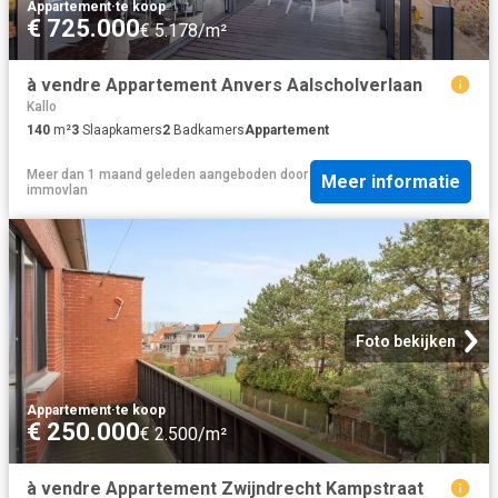
Appartement
·
te koop
€ 725.000
€ 5.178/m²
à vendre Appartement Anvers Aalscholverlaan
Kallo
140
m²
3
Slaapkamers
2
Badkamers
Appartement
Meer dan 1 maand geleden
aangeboden door
Meer informatie
immovlan
Foto bekijken
Appartement
·
te koop
€ 250.000
€ 2.500/m²
à vendre Appartement Zwijndrecht Kampstraat