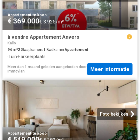
Appartement
·
te koop
€ 369.000
€ 3.925/m²
à vendre Appartement Anvers
Kallo
94
m²
2
Slaapkamers
1
Badkamer
Appartement
·
Tuin
·
Parkeerplaats
Meer dan 1 maand geleden
aangeboden door
Meer informatie
immovlan
Foto bekijken
Appartement
·
te koop
€ 549.000