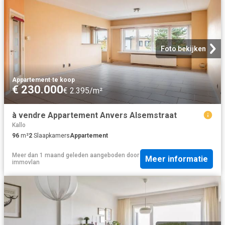
Foto bekijken
Appartement
·
te koop
€ 230.000
€ 2.395/m²
à vendre Appartement Anvers Alsemstraat
Kallo
96
m²
2
Slaapkamers
Appartement
Meer dan 1 maand geleden
aangeboden door
Meer informatie
immovlan