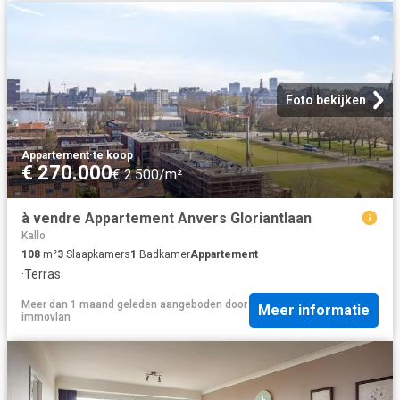
Foto bekijken
Appartement
·
te koop
€ 270.000
€ 2.500/m²
à vendre Appartement Anvers Gloriantlaan
Kallo
108
m²
3
Slaapkamers
1
Badkamer
Appartement
·
Terras
Meer dan 1 maand geleden
aangeboden door
Meer informatie
immovlan