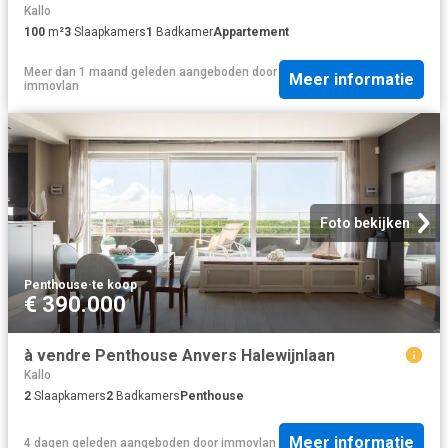
Kallo
100
m²
3
Slaapkamers
1
Badkamer
Appartement
Meer dan 1 maand geleden
aangeboden door
Meer informatie
immovlan
Foto bekijken
Penthouse
·
te koop
€ 390.000
à vendre Penthouse Anvers Halewijnlaan
Kallo
2
Slaapkamers
2
Badkamers
Penthouse
Meer informatie
4 dagen geleden
aangeboden door
immovlan