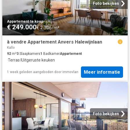
Foto bekijken
Appartement
·
te koop
€ 249.000
€ 2.706/m²
à vendre Appartement Anvers Halewijnlaan
Kallo
92
m²
3
Slaapkamers
1
Badkamer
Appartement
·
Terras
·
IUitgeruste keuken
Meer informatie
1 week geleden
aangeboden door
immovlan
Foto bekijken