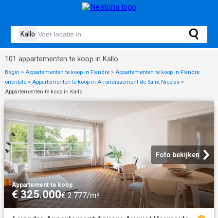
101 appartementen te koop in Kallo
Begin
>
Appartementen te koop in Flandre
>
Appartementen te koop in Flandre
orientale
>
Appartementen te koop in Arrondissement de Saint-Nicolas
>
Appartementen te koop in Kallo
Foto bekijken
Appartement
·
te koop
€ 325.000
€ 2.777/m²