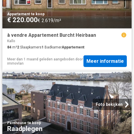
Appartement
·
te koop
€ 220.000
€ 2.619/m²
à vendre Appartement Burcht Heirbaan
Kallo
84
m²
2
Slaapkamers
1
Badkamer
Appartement
Meer dan 1 maand geleden
aangeboden door
Meer informatie
immovlan
Foto bekijken
Penthouse
·
te koop
Raadplegen