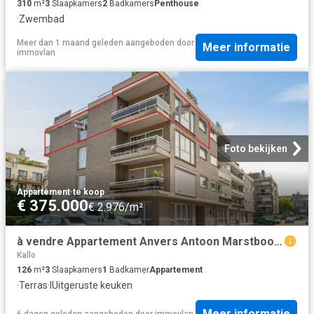
310
m²
3
Slaapkamers
2
Badkamers
Penthouse
·
Zwembad
Meer dan 1 maand geleden
aangeboden door
Meer informatie
immovlan
Foto bekijken
Appartement
·
te koop
€ 375.000
€ 2.976/m²
à vendre Appartement Anvers Antoon Marstboomstraat
Kallo
126
m²
3
Slaapkamers
1
Badkamer
Appartement
·
Terras
·
IUitgeruste keuken
Meer informatie
6 dagen geleden
aangeboden door
immovlan