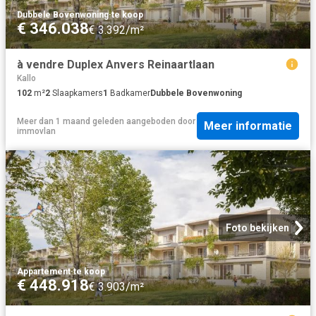
Dubbele Bovenwoning
·
te koop
€ 346.038
€ 3.392/m²
à vendre Duplex Anvers Reinaartlaan
Kallo
102
m²
2
Slaapkamers
1
Badkamer
Dubbele Bovenwoning
Meer dan 1 maand geleden
aangeboden door
Meer informatie
immovlan
Foto bekijken
Appartement
·
te koop
€ 448.918
€ 3.903/m²