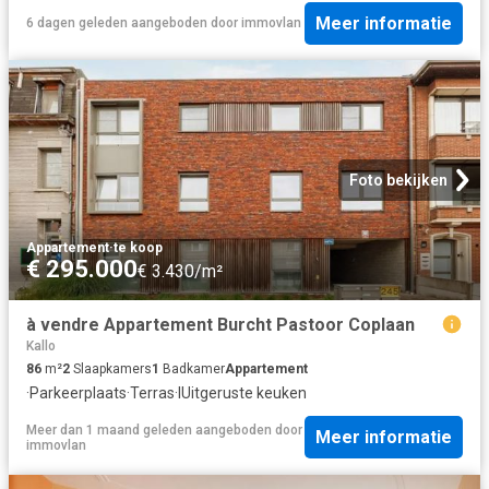
Meer informatie
6 dagen geleden
aangeboden door
immovlan
Foto bekijken
Appartement
·
te koop
€ 295.000
€ 3.430/m²
à vendre Appartement Burcht Pastoor Coplaan
Kallo
86
m²
2
Slaapkamers
1
Badkamer
Appartement
·
Parkeerplaats
·
Terras
·
IUitgeruste keuken
Meer dan 1 maand geleden
aangeboden door
Meer informatie
immovlan