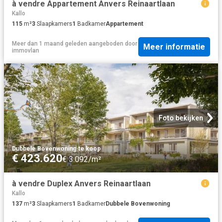
à vendre Appartement Anvers Reinaartlaan
Kallo
115
m²
3
Slaapkamers
1
Badkamer
Appartement
Meer dan 1 maand geleden
aangeboden door
Meer informatie
immovlan
Foto bekijken
Dubbele Bovenwoning
·
te koop
€ 423.620
€ 3.092/m²
à vendre Duplex Anvers Reinaartlaan
Kallo
137
m²
3
Slaapkamers
1
Badkamer
Dubbele Bovenwoning