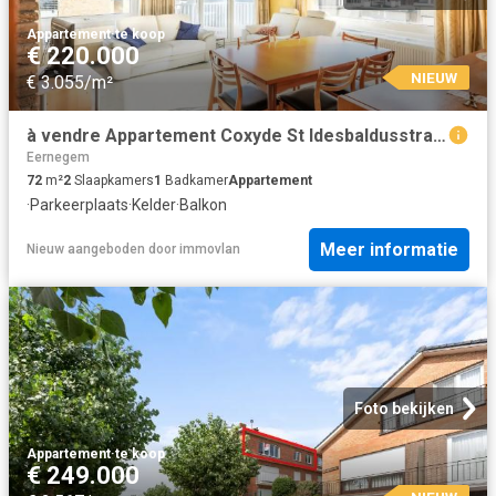
Appartement
·
te koop
€ 220.000
NIEUW
€ 3.055/m²
à vendre Appartement Coxyde St Idesbaldusstraat
Eernegem
72
m²
2
Slaapkamers
1
Badkamer
Appartement
·
Parkeerplaats
·
Kelder
·
Balkon
Meer informatie
Nieuw
aangeboden door
immovlan
Foto bekijken
Appartement
·
te koop
€ 249.000