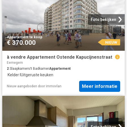
Foto bekijken
Appartement
·
te koop
€ 370.000
NIEUW
à vendre Appartement Ostende Kapucijnenstraat
Eernegem
2
Slaapkamers
1
Badkamer
Appartement
·
Kelder
·
IUitgeruste keuken
Meer informatie
Nieuw
aangeboden door
immovlan