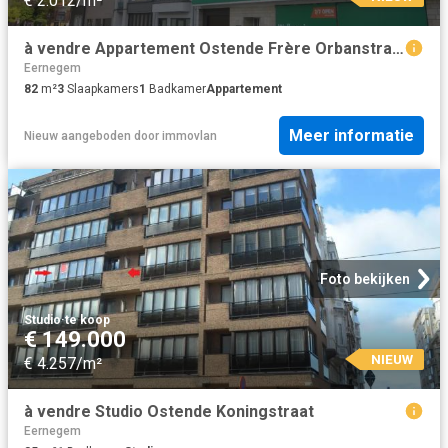
€ 2.012/m²
à vendre Appartement Ostende Frère Orbanstraat
Eernegem
82
m²
3
Slaapkamers
1
Badkamer
Appartement
Meer informatie
Nieuw
aangeboden door
immovlan
Foto bekijken
Studio
·
te koop
€ 149.000
NIEUW
€ 4.257/m²
à vendre Studio Ostende Koningstraat
Eernegem