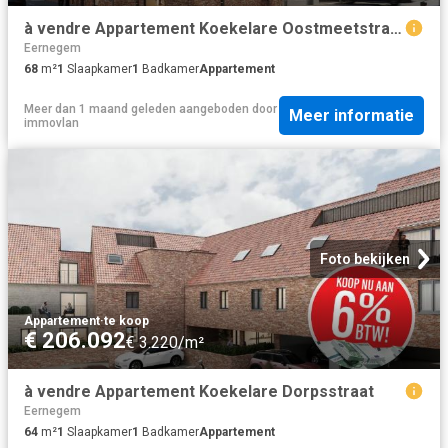
à vendre Appartement Koekelare Oostmeetstraat
Eernegem
68
m²
1
Slaapkamer
1
Badkamer
Appartement
Meer dan 1 maand geleden
aangeboden door
Meer informatie
immovlan
Foto bekijken
Appartement
·
te koop
€ 206.092
€ 3.220/m²
à vendre Appartement Koekelare Dorpsstraat
Eernegem
64
m²
1
Slaapkamer
1
Badkamer
Appartement