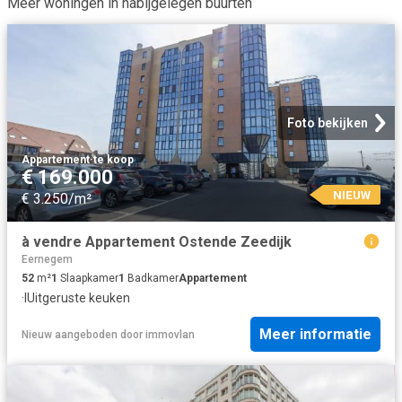
Meer woningen in nabijgelegen buurten
Foto bekijken
Appartement
·
te koop
€ 169.000
NIEUW
€ 3.250/m²
à vendre Appartement Ostende Zeedijk
Eernegem
52
m²
1
Slaapkamer
1
Badkamer
Appartement
·
IUitgeruste keuken
Meer informatie
Nieuw
aangeboden door
immovlan