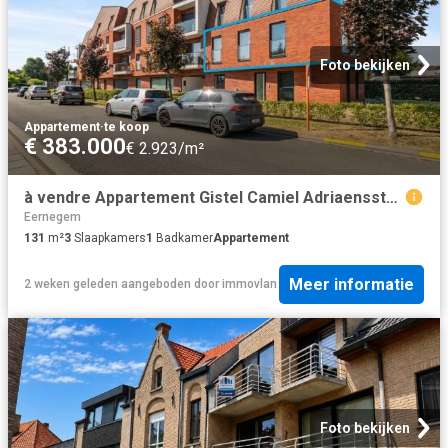
Foto bekijken
Appartement
·
te koop
€ 383.000
€ 2.923/m²
à vendre Appartement Gistel Camiel Adriaensstraat
Eernegem
131
m²
3
Slaapkamers
1
Badkamer
Appartement
Meer informatie
2 weken geleden
aangeboden door
immovlan
Foto bekijken