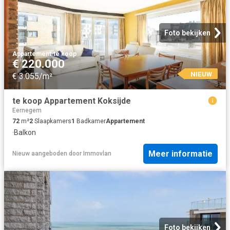
Foto bekijken
Appartement
·
te koop
€ 220.000
NIEUW
€ 3.055/m²
te koop Appartement Koksijde
Eernegem
72
m²
2
Slaapkamers
1
Badkamer
Appartement
·
Balkon
Meer informatie
Nieuw
aangeboden door
Immovlan
Foto bekijken