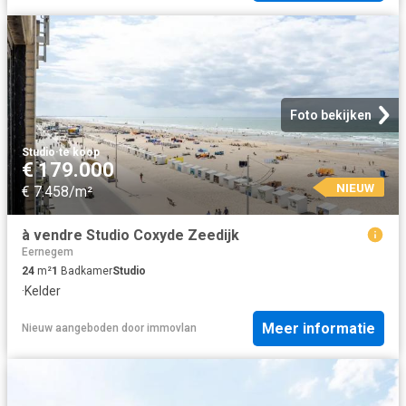
Foto bekijken
Studio
·
te koop
€ 179.000
NIEUW
€ 7.458/m²
à vendre Studio Coxyde Zeedijk
Eernegem
24
m²
1
Badkamer
Studio
·
Kelder
Meer informatie
Nieuw
aangeboden door
immovlan