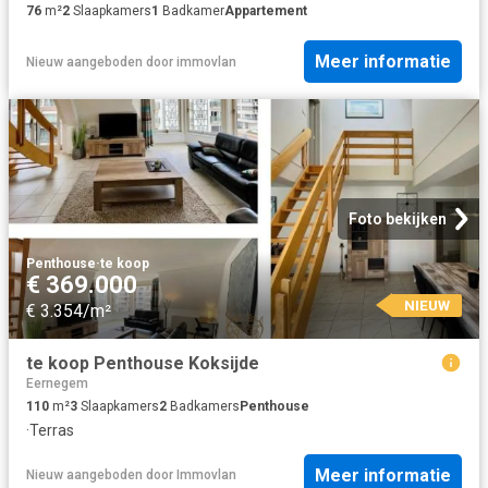
76
m²
2
Slaapkamers
1
Badkamer
Appartement
Meer informatie
Nieuw
aangeboden door
immovlan
Foto bekijken
Penthouse
·
te koop
€ 369.000
NIEUW
€ 3.354/m²
te koop Penthouse Koksijde
Eernegem
110
m²
3
Slaapkamers
2
Badkamers
Penthouse
·
Terras
Meer informatie
Nieuw
aangeboden door
Immovlan