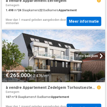
à vendre Appartement Eernegem
Eernegem
1.498
m²
24
Slaapkamers
22
Badkamers
Appartement
Meer dan 1 maand geleden
aangeboden door
Meer informatie
immovlan
Foto bekijken
Appartement
·
te koop
€ 265.000
€ 2.476/m²
à vendre Appartement Zedelgem Torhoutsesteenweg
Eernegem
107
m²
3
Slaapkamers
1
Badkamer
Appartement
Meer dan 1 maand geleden
aangeboden door