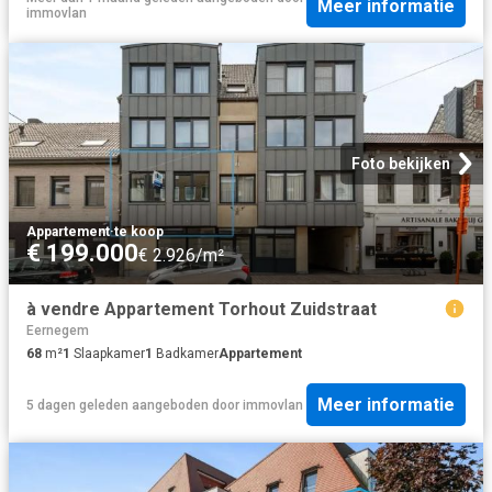
Meer informatie
immovlan
Foto bekijken
Appartement
·
te koop
€ 199.000
€ 2.926/m²
à vendre Appartement Torhout Zuidstraat
Eernegem
68
m²
1
Slaapkamer
1
Badkamer
Appartement
Meer informatie
5 dagen geleden
aangeboden door
immovlan