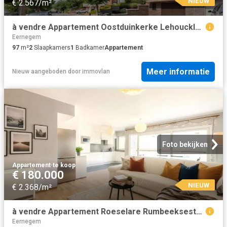
NIEUW
€ 2.567/m²
à vendre Appartement Oostduinkerke Lehoucklaan
Eernegem
97
m²
2
Slaapkamers
1
Badkamer
Appartement
Meer informatie
Nieuw
aangeboden door
immovlan
Foto bekijken
Appartement
·
te koop
€ 180.000
NIEUW
€ 2.368/m²
à vendre Appartement Roeselare Rumbeeksesteenweg
Eernegem