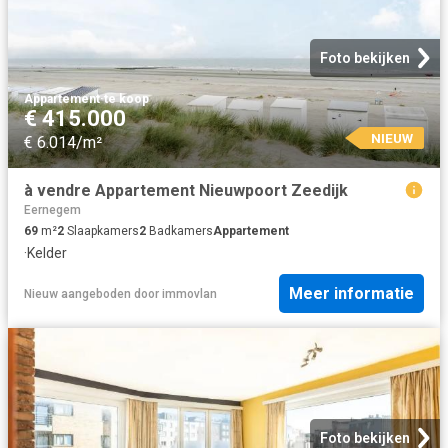
Foto bekijken
Appartement
·
te koop
€ 415.000
NIEUW
€ 6.014/m²
à vendre Appartement Nieuwpoort Zeedijk
Eernegem
69
m²
2
Slaapkamers
2
Badkamers
Appartement
·
Kelder
Meer informatie
Nieuw
aangeboden door
immovlan
Foto bekijken