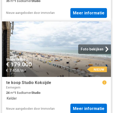
35
m²
1
Badkamer
Studio
Meer informatie
Nieuw
aangeboden door
immovlan
Foto bekijken
Studio
·
te koop
€ 179.000
NIEUW
€ 7.458/m²
te koop Studio Koksijde
Eernegem
24
m²
1
Badkamer
Studio
·
Kelder
Meer informatie
Nieuw
aangeboden door
Immovlan