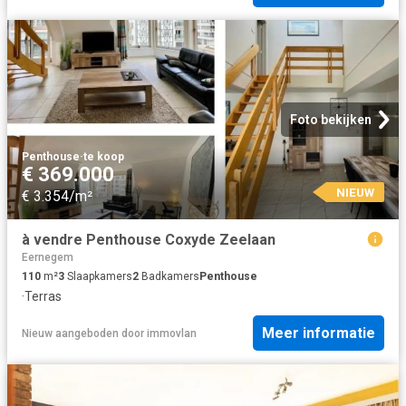
Foto bekijken
Penthouse
·
te koop
€ 369.000
NIEUW
€ 3.354/m²
à vendre Penthouse Coxyde Zeelaan
Eernegem
110
m²
3
Slaapkamers
2
Badkamers
Penthouse
·
Terras
Meer informatie
Nieuw
aangeboden door
immovlan