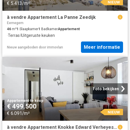
NIEUW
€ 5.413/m²
à vendre Appartement La Panne Zeedijk
Eernegem
46
m²
1
Slaapkamer
1
Badkamer
Appartement
·
Terras
·
IUitgeruste keuken
Meer informatie
Nieuw
aangeboden door
immovlan
Foto bekijken
Appartement
·
te koop
€ 499.500
NIEUW
€ 6.091/m²
à vendre Appartement Knokke Edward Verheyestraat