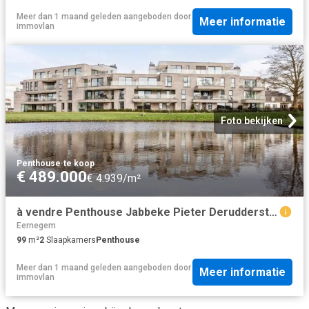
Meer dan 1 maand geleden
aangeboden door
Meer informatie
immovlan
Foto bekijken
Penthouse
·
te koop
€ 489.000
€ 4.939/m²
à vendre Penthouse Jabbeke Pieter Derudderstraat
Eernegem
99
m²
2
Slaapkamers
Penthouse
Meer dan 1 maand geleden
aangeboden door
Meer informatie
immovlan