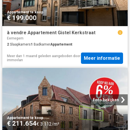
Appartement
·
te koop
€ 199.000
à vendre Appartement Gistel Kerkstraat
Eernegem
2
Slaapkamers
1
Badkamer
Appartement
Meer dan 1 maand geleden
aangeboden door
Meer informatie
immovlan
Foto bekijken
Appartement
·
te koop
€ 211.654
€ 3.112/m²