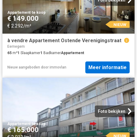
Foto bekijken
Appartement
·
te koop
€ 149.000
NIEUW
€ 2.292/m²
à vendre Appartement Ostende Verenigingstraat
Eernegem
65
m²
1
Slaapkamer
1
Badkamer
Appartement
Meer informatie
Nieuw
aangeboden door
immovlan
Foto bekijken
Appartement
·
te koop
€ 165.000
NIEUW