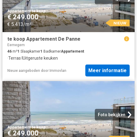
Appartement
·
te koop
€ 249.000
NIEUW
€ 5.413/m²
te koop Appartement De Panne
Eernegem
46
m²
1
Slaapkamer
1
Badkamer
Appartement
·
Terras
·
IUitgeruste keuken
Meer informatie
Nieuw
aangeboden door
Immovlan
Foto bekijken
Appartement
·
te koop
€ 249.000