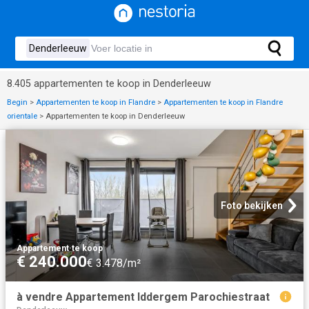
8.405 appartementen te koop in Denderleeuw
Begin
>
Appartementen te koop in Flandre
>
Appartementen te koop in Flandre
orientale
>
Appartementen te koop in Denderleeuw
Foto bekijken
Appartement
·
te koop
€ 240.000
€ 3.478/m²
à vendre Appartement Iddergem Parochiestraat