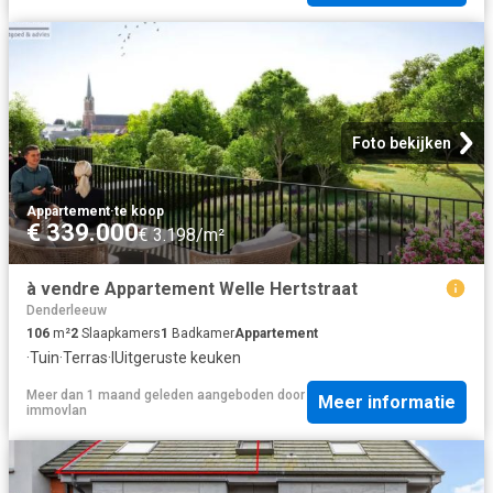
Foto bekijken
Appartement
·
te koop
€ 339.000
€ 3.198/m²
à vendre Appartement Welle Hertstraat
Denderleeuw
106
m²
2
Slaapkamers
1
Badkamer
Appartement
·
Tuin
·
Terras
·
IUitgeruste keuken
Meer dan 1 maand geleden
aangeboden door
Meer informatie
immovlan