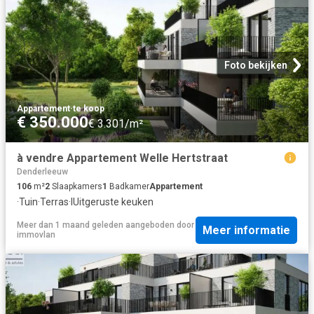
Foto bekijken
Appartement
·
te koop
€ 350.000
€ 3.301/m²
à vendre Appartement Welle Hertstraat
Denderleeuw
106
m²
2
Slaapkamers
1
Badkamer
Appartement
·
Tuin
·
Terras
·
IUitgeruste keuken
Meer dan 1 maand geleden
aangeboden door
Meer informatie
immovlan