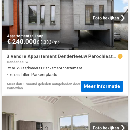
Foto bekijken
Appartement
·
te koop
€ 240.000
€ 3.333/m²
à vendre Appartement Denderleeuw Parochiestraat
Denderleeuw
72
m²
2
Slaapkamers
1
Badkamer
Appartement
·
Terras
·
Tillen
·
Parkeerplaats
Meer dan 1 maand geleden
aangeboden door
Meer informatie
immovlan
Foto bekijken