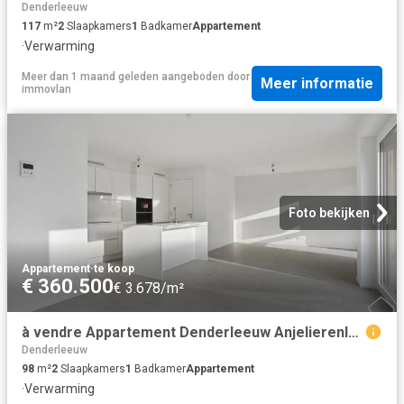
Denderleeuw
117
m²
2
Slaapkamers
1
Badkamer
Appartement
·
Verwarming
Meer dan 1 maand geleden
aangeboden door
Meer informatie
immovlan
Foto bekijken
Appartement
·
te koop
€ 360.500
€ 3.678/m²
à vendre Appartement Denderleeuw Anjelierenlaan
Denderleeuw
98
m²
2
Slaapkamers
1
Badkamer
Appartement
·
Verwarming