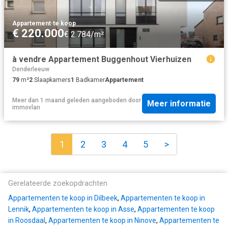
Appartement
·
te koop
€ 220.000
€ 2.784/m²
à vendre Appartement Buggenhout Vierhuizen
Denderleeuw
79
m²
2
Slaapkamers
1
Badkamer
Appartement
Meer dan 1 maand geleden
aangeboden door
Meer informatie
immovlan
1
2
3
4
5
>
Gerelateerde zoekopdrachten
Appartementen te koop in Dilbeek
,
Appartementen te koop in
Lennik
,
Appartementen te koop in Asse
,
Appartementen te koop
in Roosdaal
,
Appartementen te koop in Ninove
,
Appartementen te