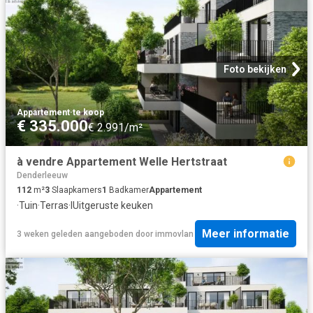
Foto bekijken
Appartement
·
te koop
€ 335.000
€ 2.991/m²
à vendre Appartement Welle Hertstraat
Denderleeuw
112
m²
3
Slaapkamers
1
Badkamer
Appartement
·
Tuin
·
Terras
·
IUitgeruste keuken
Meer informatie
3 weken geleden
aangeboden door
immovlan