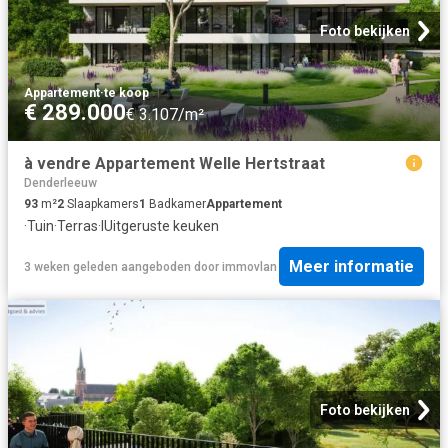
Foto bekijken
Appartement
·
te koop
€ 289.000
€ 3.107/m²
à vendre Appartement Welle Hertstraat
Denderleeuw
93
m²
2
Slaapkamers
1
Badkamer
Appartement
·
Tuin
·
Terras
·
IUitgeruste keuken
Meer informatie
3 weken geleden
aangeboden door
immovlan
Foto bekijken