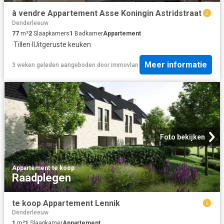
à vendre Appartement Asse Koningin Astridstraat
Denderleeuw
77
m²
2
Slaapkamers
1
Badkamer
Appartement
·
Tillen
·
IUitgeruste keuken
Meer informatie
3 weken geleden
aangeboden door
immovlan
Foto bekijken
Appartement
·
te koop
Raadplegen
te koop Appartement Lennik
Denderleeuw
1
m²
1
Slaapkamer
Appartement