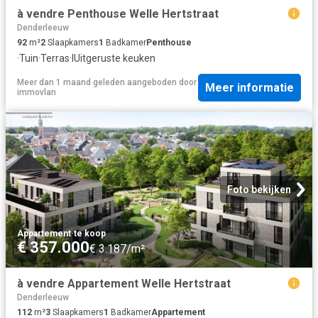
à vendre Penthouse Welle Hertstraat
Denderleeuw
92
m²
2
Slaapkamers
1
Badkamer
Penthouse
·
Tuin
·
Terras
·
IUitgeruste keuken
Meer dan 1 maand geleden
aangeboden door
Meer informatie
immovlan
Foto bekijken
Appartement
·
te koop
€ 357.000
€ 3.187/m²
à vendre Appartement Welle Hertstraat
Denderleeuw
112
m²
3
Slaapkamers
1
Badkamer
Appartement