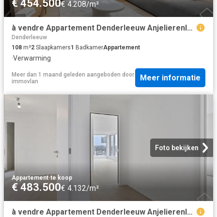
€ 454.500
€ 4.208/m²
à vendre Appartement Denderleeuw Anjelierenlaan
Denderleeuw
108
m²
2
Slaapkamers
1
Badkamer
Appartement
·
Verwarming
Meer dan 1 maand geleden
aangeboden door
Meer informatie
immovlan
Foto bekijken
Appartement
·
te koop
€ 483.500
€ 4.132/m²
à vendre Appartement Denderleeuw Anjelierenlaan