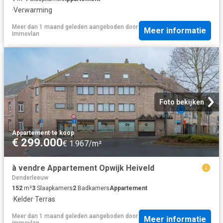
·
Verwarming
Meer dan 1 maand geleden
aangeboden door
Meer informatie
Immovlan
Foto bekijken
Appartement
·
te koop
€ 299.000
€ 1.967/m²
à vendre Appartement Opwijk Heiveld
Denderleeuw
152
m²
3
Slaapkamers
2
Badkamers
Appartement
·
Kelder
·
Terras
Meer dan 1 maand geleden
aangeboden door
Meer informatie
immovlan