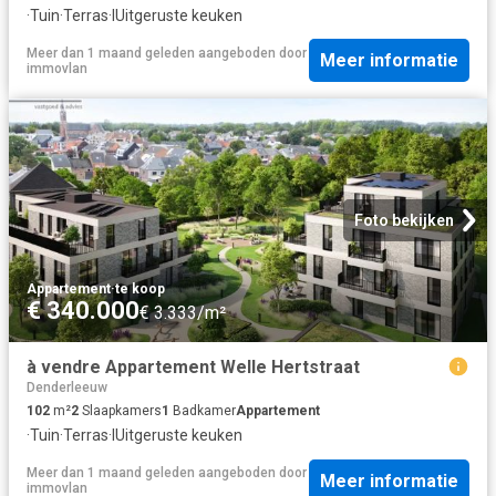
·
Tuin
·
Terras
·
IUitgeruste keuken
Meer dan 1 maand geleden
aangeboden door
Meer informatie
immovlan
Foto bekijken
Appartement
·
te koop
€ 340.000
€ 3.333/m²
à vendre Appartement Welle Hertstraat
Denderleeuw
102
m²
2
Slaapkamers
1
Badkamer
Appartement
·
Tuin
·
Terras
·
IUitgeruste keuken
Meer dan 1 maand geleden
aangeboden door
Meer informatie
immovlan