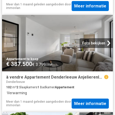
Meer dan 1 maand geleden
aangeboden door
Meer informatie
immovlan
Foto bekijken
Appartement
·
te koop
€ 387.500
€ 3.799/m²
à vendre Appartement Denderleeuw Anjelierenlaan
Denderleeuw
102
m²
2
Slaapkamers
1
Badkamer
Appartement
·
Verwarming
Meer dan 1 maand geleden
aangeboden door
Meer informatie
immovlan