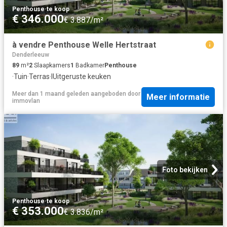
Penthouse
·
te koop
€ 346.000
€ 3.887/m²
à vendre Penthouse Welle Hertstraat
Denderleeuw
89
m²
2
Slaapkamers
1
Badkamer
Penthouse
·
Tuin
·
Terras
·
IUitgeruste keuken
Meer dan 1 maand geleden
aangeboden door
Meer informatie
immovlan
Foto bekijken
Penthouse
·
te koop
€ 353.000
€ 3.836/m²