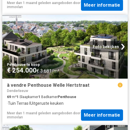
Meer dan 1 maand geleden
aangeboden door
Meer informatie
immovlan
Foto bekijken
Penthouse
·
te koop
€ 254.000
€ 3.681/m²
à vendre Penthouse Welle Hertstraat
Denderleeuw
69
m²
1
Slaapkamer
1
Badkamer
Penthouse
·
Tuin
·
Terras
·
IUitgeruste keuken
Meer dan 1 maand geleden
aangeboden door
Meer informatie
immovlan