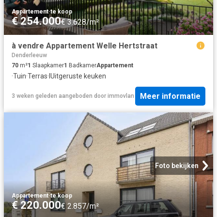
Appartement
·
te koop
€ 254.000
€ 3.628/m²
à vendre Appartement Welle Hertstraat
Denderleeuw
70
m²
1
Slaapkamer
1
Badkamer
Appartement
·
Tuin
·
Terras
·
IUitgeruste keuken
Meer informatie
3 weken geleden
aangeboden door
immovlan
Foto bekijken
Appartement
·
te koop
€ 220.000
€ 2.857/m²