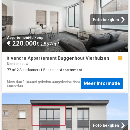
Foto bekijken
Appartement
·
te koop
€ 220.000
€ 2.857/m²
à vendre Appartement Buggenhout Vierhuizen
Denderleeuw
77
m²
2
Slaapkamers
1
Badkamer
Appartement
Meer dan 1 maand geleden
aangeboden door
Meer informatie
immovlan
Foto bekijken