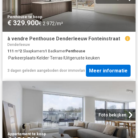
Penthouse
·
te koop
€ 329.900
€ 2.972/m²
à vendre Penthouse Denderleeuw Fonteinstraat
Denderleeuw
111
m²
2
Slaapkamers
1
Badkamer
Penthouse
·
Parkeerplaats
·
Kelder
·
Terras
·
IUitgeruste keuken
Meer informatie
3 dagen geleden
aangeboden door
immovlan
Foto bekijken
Appartement
·
te koop