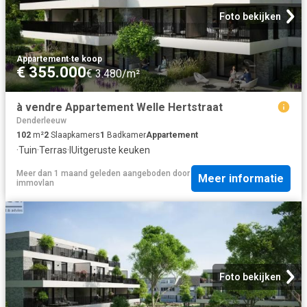
Foto bekijken
Appartement
·
te koop
€ 355.000
€ 3.480/m²
à vendre Appartement Welle Hertstraat
Denderleeuw
102
m²
2
Slaapkamers
1
Badkamer
Appartement
·
Tuin
·
Terras
·
IUitgeruste keuken
Meer dan 1 maand geleden
aangeboden door
Meer informatie
immovlan
Foto bekijken