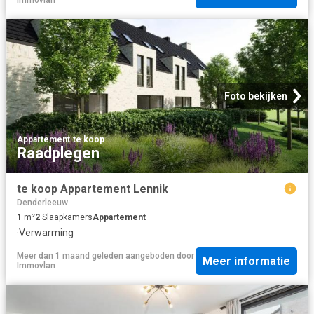
Foto bekijken
Appartement
·
te koop
Raadplegen
te koop Appartement Lennik
Denderleeuw
1
m²
2
Slaapkamers
Appartement
·
Verwarming
Meer dan 1 maand geleden
aangeboden door
Meer informatie
Immovlan