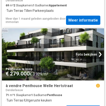
Denderleeuw
69
m²
2
Slaapkamers
1
Badkamer
Appartement
·
Tuin
·
Terras
·
Tillen
·
Parkeerplaats
Meer dan 1 maand geleden
aangeboden door
Meer informatie
immovlan
Foto bekijken
Penthouse
·
te koop
€ 279.000
€ 3.929/m²
à vendre Penthouse Welle Hertstraat
Denderleeuw
71
m²
1
Slaapkamer
1
Badkamer
Penthouse
·
Tuin
·
Terras
·
IUitgeruste keuken