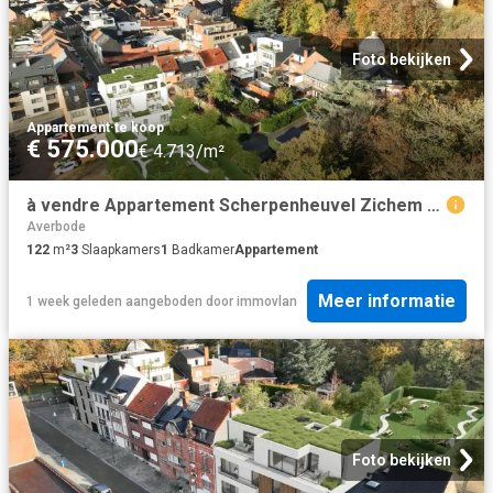
Foto bekijken
Appartement
·
te koop
€ 575.000
€ 4.713/m²
à vendre Appartement Scherpenheuvel Zichem Diestsestraat
Averbode
122
m²
3
Slaapkamers
1
Badkamer
Appartement
Meer informatie
1 week geleden
aangeboden door
immovlan
Foto bekijken