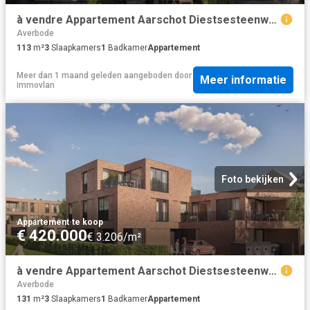
à vendre Appartement Aarschot Diestsesteenweg
Averbode
113
m²
3
Slaapkamers
1
Badkamer
Appartement
Meer dan 1 maand geleden
aangeboden door
Meer informatie
immovlan
Foto bekijken
Appartement
·
te koop
€ 420.000
€ 3.206/m²
à vendre Appartement Aarschot Diestsesteenweg
Averbode
131
m²
3
Slaapkamers
1
Badkamer
Appartement