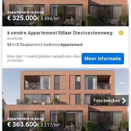
Appartement
·
te koop
€ 325.000
€ 3.494/m²
à vendre Appartement Rillaar Diestsesteenweg
Averbode
93
m²
2
Slaapkamers
1
Badkamer
Appartement
Meer dan 1 maand geleden
aangeboden door
Meer informatie
immovlan
Foto bekijken
Appartement
·
te koop
€ 363.600
€ 3.217/m²