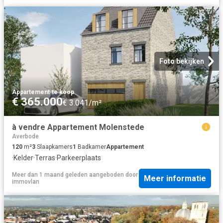
Foto bekijken
Appartement
·
te koop
€ 365.000
€ 3.041/m²
à vendre Appartement Molenstede
Averbode
120
m²
3
Slaapkamers
1
Badkamer
Appartement
·
Kelder
·
Terras
·
Parkeerplaats
Meer dan 1 maand geleden
aangeboden door
Meer informatie
immovlan