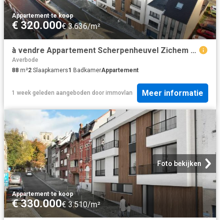
Appartement
·
te koop
€ 320.000
€ 3.636/m²
à vendre Appartement Scherpenheuvel Zichem Diestsestraat
Averbode
88
m²
2
Slaapkamers
1
Badkamer
Appartement
Meer informatie
1 week geleden
aangeboden door
immovlan
Foto bekijken
Appartement
·
te koop
€ 330.000
€ 3.510/m²