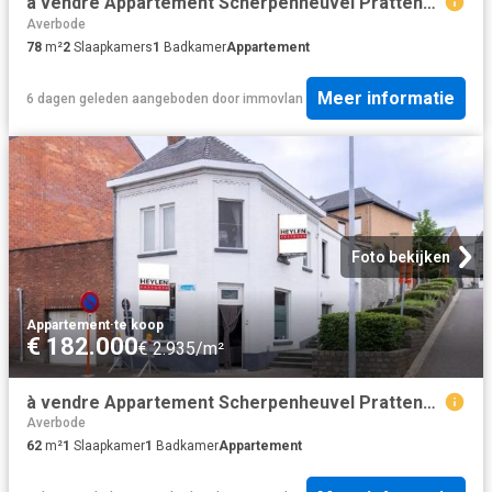
à vendre Appartement Scherpenheuvel Prattenborgstraat
Averbode
78
m²
2
Slaapkamers
1
Badkamer
Appartement
Meer informatie
6 dagen geleden
aangeboden door
immovlan
Foto bekijken
Appartement
·
te koop
€ 182.000
€ 2.935/m²
à vendre Appartement Scherpenheuvel Prattenborgstraat
Averbode
62
m²
1
Slaapkamer
1
Badkamer
Appartement