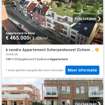
Foto bekijken
Appartement
·
te koop
€ 465.000
€ 3.604/m²
à vendre Appartement Scherpenheuvel Zichem Diestsestraat
Averbode
129
m²
3
Slaapkamers
1
Badkamer
Appartement
Meer informatie
1 week geleden
aangeboden door
immovlan
Foto bekijken