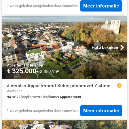
Meer informatie
1 week geleden
aangeboden door
immovlan
Foto bekijken
Appartement
·
te koop
€ 325.000
€ 3.457/m²
à vendre Appartement Scherpenheuvel Zichem Diestsestraat
Averbode
94
m²
2
Slaapkamers
1
Badkamer
Appartement
Meer informatie
1 week geleden
aangeboden door
immovlan