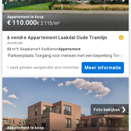
Appartement
·
te koop
€ 110.000
€ 2.115/m²
à vendre Appartement Laakdal Oude Tramlijn
Averbode
52
m²
1
Slaapkamer
1
Badkamer
Appartement
·
Parkeerplaats
·
Toegang voor mensen met een beperking
·
Terras
·
IU
Meer informatie
1 week geleden
aangeboden door
immovlan
Foto bekijken
Appartement
·
te koop