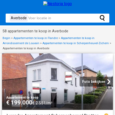
58 appartementen te koop in Averbode
Begin
>
Appartementen te koop in Flandre
>
Appartementen te koop in
Arrondissement de Louvain
>
Appartementen te koop in Scherpenheuvel-Zichem
>
Appartementen te koop in Averbode
Foto bekijken
Appartement
·
te koop
€ 199.000
€ 2.551/m²