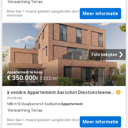
·
Verwarming
·
Terras
Meer dan 1 maand geleden
aangeboden door
Meer informatie
immovlan
Foto bekijken
Appartement
·
te koop
€ 350.000
€ 3.333/m²
à vendre Appartement Aarschot Diestsesteenweg
Averbode
105
m²
2
Slaapkamers
1
Badkamer
Appartement
·
Verwarming
·
Terras
Meer dan 1 maand geleden
aangeboden door
Meer informatie
immovlan