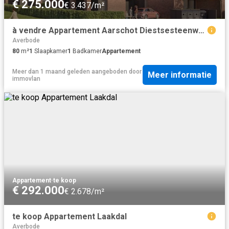
€ 275.000
€ 3.437/m²
à vendre Appartement Aarschot Diestsesteenweg
Averbode
80
m²
1
Slaapkamer
1
Badkamer
Appartement
Meer dan 1 maand geleden
aangeboden door
Meer informatie
immovlan
Appartement
·
te koop
€ 292.000
€ 2.678/m²
te koop Appartement Laakdal
Averbode