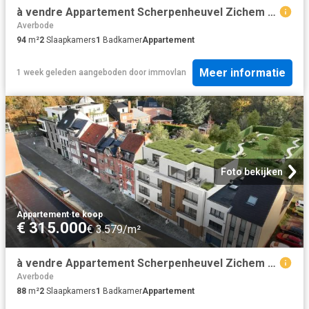
à vendre Appartement Scherpenheuvel Zichem Diestsestraat
Averbode
94
m²
2
Slaapkamers
1
Badkamer
Appartement
Meer informatie
1 week geleden
aangeboden door
immovlan
Foto bekijken
Appartement
·
te koop
€ 315.000
€ 3.579/m²
à vendre Appartement Scherpenheuvel Zichem Diestsestraat
Averbode
88
m²
2
Slaapkamers
1
Badkamer
Appartement