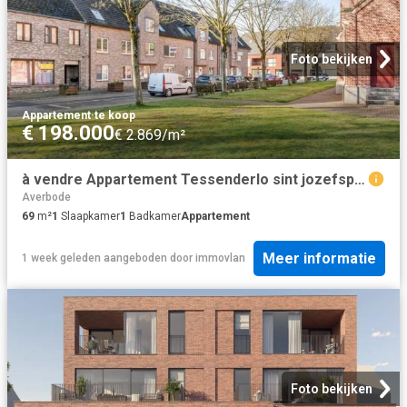
Foto bekijken
Appartement
·
te koop
€ 198.000
€ 2.869/m²
à vendre Appartement Tessenderlo sint jozefsplein
Averbode
69
m²
1
Slaapkamer
1
Badkamer
Appartement
Meer informatie
1 week geleden
aangeboden door
immovlan
Foto bekijken