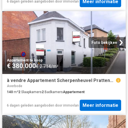
Meer informatie
6 dagen geleden
aangeboden door
immovlan
Foto bekijken
Appartement
·
te koop
€ 380.000
€ 2.714/m²
à vendre Appartement Scherpenheuvel Prattenborgstraat
Averbode
140
m²
2
Slaapkamers
2
Badkamers
Appartement
Meer informatie
6 dagen geleden
aangeboden door
immovlan