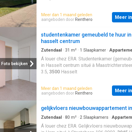
handige lift in het gebouw. Tot slot beschikt 
appartement over extra bergruimte in de kel
Meer dan 1 maand geleden
ondergrondse parkeerplaats, wat het ideaal
Meer i
aangeboden door
Renthero
comfortabel wonen. Mis deze kans niet om d
pand je thuis te noemen! extra info: Verwarm
studentenkamer gemeubeld te huur in
gasketel 2 terras
hasselt centrum
Zutendaal
·
31
m²
·
1
Slaapkamer
·
Apparteme
Á louer chez ERA: Studentenkamer (gemeube
Foto bekijken
in Hasselt centrum situé à Maastrichterste
3.5,
3500
Hasselt
Meer dan 1 maand geleden
Meer i
aangeboden door
Renthero
gelijkvloers nieuwbouwappartement i
Zutendaal
·
80
m²
·
2
Slaapkamers
·
Appartem
Á louer chez ERA: Gelijkvloers nieuwbouwa