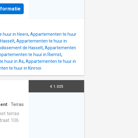
nformatie
 huur in Heers
,
Appartementen te huur
Hasselt
,
Appartementen te huur in
ndissement de Hasselt
,
Appartementen
ppartementen te huur in Riemst
,
e huur in As
,
Appartementen te huur in
en te huur in Kinrooi
€ 1.025
ent
·
Terras
et terras
traat 106