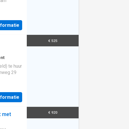
am
nformatie
€ 525
nt
ld) te huur
enweg 29
nformatie
€ 920
t met