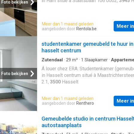
in Ham situé à Staatsbaan 106 0002,
3945
H
Foto bekijken
Meer dan 1 maand geleden
Meer i
aangeboden door
Rentola.be
studentenkamer gemeubeld te huur in
hasselt centrum
Zutendaal
·
29
m²
·
1
Slaapkamer
·
Apparteme
Á louer chez ERA: Studentenkamer (gemeube
Foto bekijken
in Hasselt centrum situé à Maastrichterste
2.1,
3500
Hasselt
Meer dan 1 maand geleden
Meer i
aangeboden door
Renthero
Gemeubelde studio in centrum Hassel
autostaanplaats