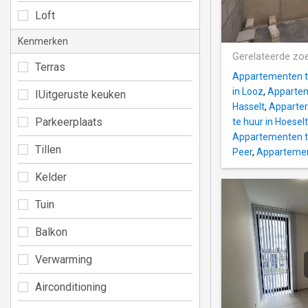
Loft
Kenmerken
Gerelateerde zo
Terras
Appartementen te
in Looz
,
Appartem
IUitgeruste keuken
Hasselt
,
Appartem
Parkeerplaats
te huur in Hoeselt
Appartementen te
Tillen
Peer
,
Appartemen
Kelder
Tuin
Balkon
Verwarming
Airconditioning