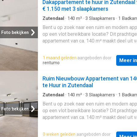
Dakappartement te huur in Zutendaal
€ 1.150 met 3 slaapkamers
Zutendaal
·
140
m²
·
3
Slaapkamers
·
1
Badkam
Appartement
Bent u op zoek naar een ruim en modern ap
Foto bekijken
op een vlot bereikbare locatie? Dit prachtige
appartement van ca. 140 m² maakt deel uit 
recent nieuwbouwproject in het industriegeb
Zutendaal en combineert comfort, ruimte en
1 maand geleden
aangeboden door
Meer i
strategische ligging. Het appartement besch
rentumo
een royale bewoonbare oppervlakte van on
m² en biedt tal van mogelijkheden voor wie 
Ruim Nieuwbouw Appartement van 14
naar een comfortabele woonst. Dankzij de 
te Huur in Zutendaal
architectuur en kwalitatieve afwerking genie
aangename en hedendaagse leefomgeving. 
Zutendaal
·
140
m²
·
3
Slaapkamers
·
1
Badkam
Appartement
het industriegebied van Zutendaal, met een
Bent u op zoek naar een ruim en modern ap
uitstekende bereikbaarheid en een vlotte ve
Foto bekijken
op een vlot bereikbare locatie? Dit prachtige
naar omliggende gemeenten en belangrijke
appartement van ca. 140 m² maakt deel uit 
invalswegen. Troeven: - Ruim appartement v
recent nieuwbouwproject in het industriegeb
m² - Onderdeel van een modern nieuwbouw
Zutendaal en combineert comfort, ruimte en
0 weken geleden
aangeboden door
Veel lichtinval en aangename leefruimtes -
Meer i