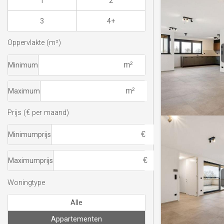
1
2
3
4+
Oppervlakte (m²)
Minimum
Maximum
Prijs (€ per maand)
Minimumprijs
Maximumprijs
Woningtype
Alle
Appartementen