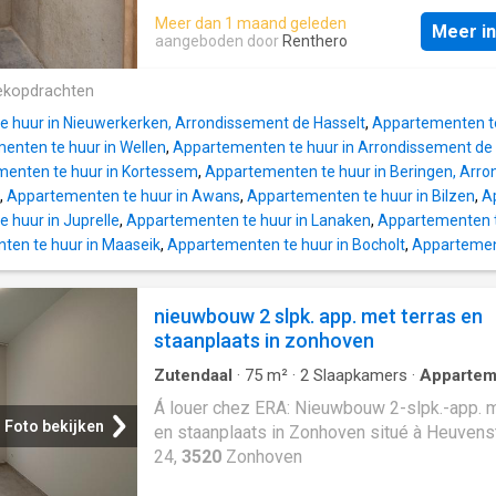
Meer dan 1 maand geleden
Meer i
aangeboden door
Renthero
ekopdrachten
 huur in Nieuwerkerken, Arrondissement de Hasselt
,
Appartementen te
enten te huur in Wellen
,
Appartementen te huur in Arrondissement de 
enten te huur in Kortessem
,
Appartementen te huur in Beringen, Arro
,
Appartementen te huur in Awans
,
Appartementen te huur in Bilzen
,
A
 huur in Juprelle
,
Appartementen te huur in Lanaken
,
Appartementen t
ten te huur in Maaseik
,
Appartementen te huur in Bocholt
,
Appartement
nieuwbouw 2 slpk. app. met terras en
staanplaats in zonhoven
Zutendaal
·
75
m²
·
2
Slaapkamers
·
Appartem
Á louer chez ERA: Nieuwbouw 2-slpk.-app. m
Foto bekijken
en staanplaats in Zonhoven situé à Heuvens
24,
3520
Zonhoven