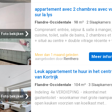
berging. Vanuit deze laatste is er de toegang
terras en tuin Tot slot zijn er 2 slaapkamers
appartement avec 2 chambres avec v
uitgeruste badkamer (bad, douche en lavabo). E
sur la lys
A Gelijkvloers met tuin en terras Syndickosten 50
euro Garage 75 euro Beschikbaar vanaf Interesse?
Flandre-Occidentale
·
98
m²
·
2
Slaapkamers
Appartement
·
Balkon
·
Tillen
Dien je kandidatuur in en we plannen zo snel
Comprenant: entrée, séjour & salle à manger,
mogelijk een bezoek in!
Foto bekijken
cuisine, toilet, salle de bains, 2 chambres et
+ situé au centre + double vitrage récente + 
la lys pas d'ascenseur Souhaitez-vous une v
Veuillez enregistrer votre demande dûment 
Meer dan 1 maand geleden
Meer info
via Rentio
aangeboden door
Renthero
Leuk appartement te huur in het cent
van Kortrijk
Flandre-Occidentale
·
104
m²
·
3
Slaapkamer
Appartement
·
Terras
·
IUitgeruste keuken
Indeling: 4e VERDIEPING: - inkomhal met
Foto bekijken
gastentoilet - woonkamer met grote raampart
open keuken voorzien van koelkast met
diepvriesvakje, vaatwasmachine, oven, ker