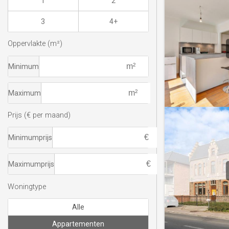
1
2
3
4+
Oppervlakte (m²)
Minimum
Maximum
Prijs (€ per maand)
Minimumprijs
Maximumprijs
Woningtype
Alle
Appartementen