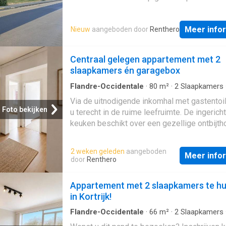
volledig is geïnstalleerd - badkamer met
inloopdouche en lavabomeubel - ruime sla
Meer info
Nieuw
aangeboden door
Renthero
- praktische berging - extra kelderberging
Algemeen: - gem. kosten: €50/ maand - dire
beschikbaar Interesse? Vraag snel een bez
Centraal gelegen appartement met 2
via om!
slaapkamers én garagebox
Flandre-Occidentale
·
80
m²
·
2
Slaapkamers
Appartement
·
Terras
·
Parkeerplaats
Via de uitnodigende inkomhal met gastentoi
Foto bekijken
u terecht in de ruime leefruimte. De ingerich
keuken beschikt over een gezellige ontbijth
sluit aan op een praktische berging met aans
voor een wasmachine De recent vernieuwde
2 weken geleden
aangeboden
Meer info
badkamer is modern afgewerkt en voorzien
door
Renthero
stijlvolle inloopdouche en een wastafel in m
Verder beschikt het appartement over twee
Appartement met 2 slaapkamers te h
volwaardige slaapkamers, waarvan één
in Kortrijk!
rechtstreeks toegang biedt tot het zonnige t
de ideale plek om in alle rust van het buiten
Flandre-Occidentale
·
66
m²
·
2
Slaapkamers
Appartement
·
Terras
·
IUitgeruste keuken
genieten Als extra troef hoort bij dit appart