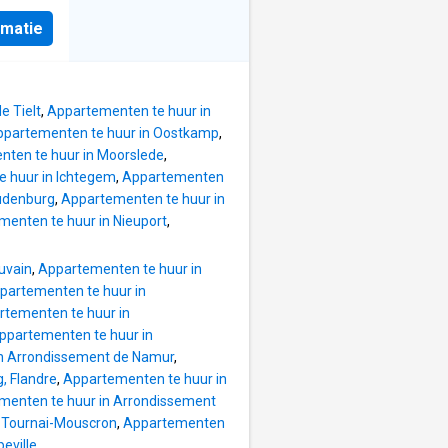
telkens
rmatie
adkamer
n: -
 -
e Tielt
,
Appartementen te huur in
k aan
ppartementen te huur in Oostkamp
,
ten te huur in Moorslede
,
 huur in Ichtegem
,
Appartementen
udenburg
,
Appartementen te huur in
enten te huur in Nieuport
,
uvain
,
Appartementen te huur in
partementen te huur in
rtementen te huur in
ppartementen te huur in
in Arrondissement de Namur
,
, Flandre
,
Appartementen te huur in
menten te huur in Arrondissement
 Tournai-Mouscron
,
Appartementen
eville