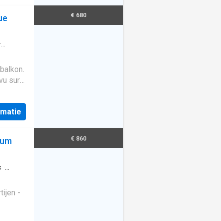
 tot het
 en de
€ 680
ue
PC
·
 balkon.
vu sur
isite ?
remplie
rmatie
€ 860
rum
s
·
ijen -
amische