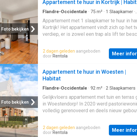
Appartement te huur in Kortrijk | Habi
Flandre-Occidentale
·
75
m²
·
1
Slaapkamer
·
Appartement
·
Balkon
·
Tillen
Appartement met 1 slaapkamer te huur in har
Kortrijk! Het appartement vindt zich op het 
Foto bekijken
verdiep, er is zowel een trap als lift ter besc
We komen binnen via de leefruimte met een
en ruime keuken! Alles werd voorzien in de 
2 dagen geleden
aangeboden
Meer info
Het appartement biedt verder nog een badk
door
Rentola
met ligbad en douchewand alsook een ruim
slaapkamer met een balkon die uitgeeft op 
Appartement te huur in Woesten |
groenzone. EPC B Onmiddellijk beschikbaar
Habitat
Centrum Kortrijk Opzoek naar een instapklaa
appartement in Kortrijk? Vul een bezoekaanv
Flandre-Occidentale
·
92
m²
·
2
Slaapkamers
Appartement
·
Tuin
·
Terras
·
Parkeerplaats
op onze website en Justine neemt snel
Gelijkvloers appartement met tuin en terras
Foto bekijken
in Woestendorp! In 2020 werd pastoriewoni
volledig gerenoveerd en deels nieuw gebou
uniek in de streek! We betreden deze knalle
de ruime hal met aansluitend apart toilet en 
2 dagen geleden
aangeboden
Meer info
woonkamer met uitgeruste open plan keuke
door
Rentola