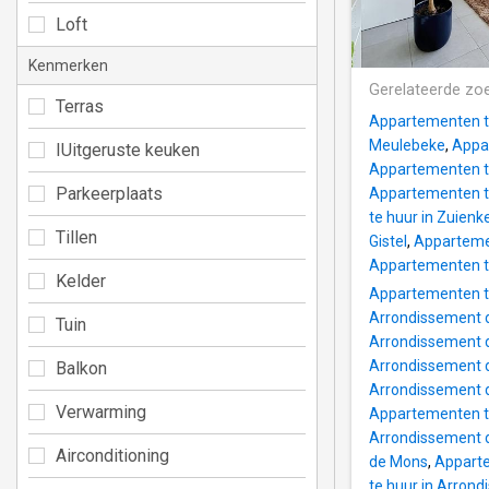
Loft
Kenmerken
Gerelateerde zo
Terras
Appartementen t
Meulebeke
,
Appar
IUitgeruste keuken
Appartementen te
Parkeerplaats
Appartementen te
te huur in Zuienk
Tillen
Gistel
,
Apparteme
Appartementen t
Kelder
Appartementen te
Arrondissement 
Tuin
Arrondissement 
Arrondissement
Balkon
Arrondissement 
Verwarming
Appartementen te
Arrondissement 
Airconditioning
de Mons
,
Apparte
te huur in Arron