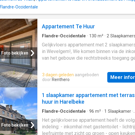
 Flandre-Occidentale
Appartement Te Huur
Flandre-Occidentale
·
130
m²
·
2
Slaapkamer
Appartement
·
Tuin
·
IUitgeruste keuken
Gelijkvloers appartement met 2 slaapkamers
in Wevelgem!, We komen binnen via de inko
Foto bekijken
van het gebouw die rechtstreeks toegang ge
het appartement. In het appartement werd e
een inkomhal voorzien, die toegang geef tot
3 dagen geleden
aangeboden
Meer info
verschillende ruimtes. We gaan eerste door 
door
Renthero
ruime leefruimte met een open keuken also
aansluitend een badkamer Verder biedt het
1 slaapkamer appartement met terras
appartement 2 ruime slaapkamers, een gaste
huur in Harelbeke
een badkamer met douche alsook een zuidg
private tuin Syndickosten - 50 euro, EPC B, Vlot
Flandre-Occidentale
·
96
m²
·
1
Slaapkamer
·
Appartement
·
Terras
·
IUitgeruste keuken
beschikbaar, Ondergrondse parkeerplaats,
Het gelijkvloerse appartement heeft de vol
Interesse in deze topper? Vul een bezoeka
Foto bekijken
indeling: - inkomhal met gastentoilet - lichtri
in op onze website en Justine neemt snel
leefruimte met zicht op groen - open keuken