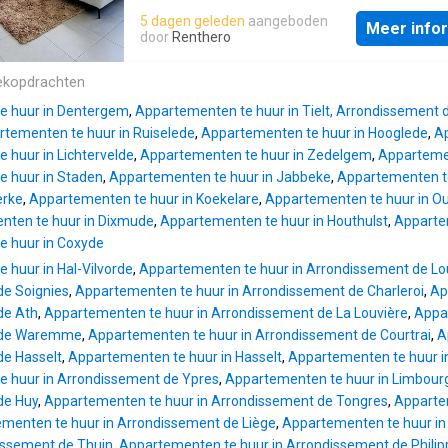
kookplaat en dampkap - 2 slaapkamers met 
5 dagen geleden
aangeboden
Meer info
toegang tot terras - dressing of bureau - b
door
Renthero
met inloopdouche en lavabomeubel Algemee
gemeenschappelijke kosten: € 50,00/maand
ekopdrachten
beschikbaar vanaf Op zoek naar een leuk
e huur in Dentergem
,
Appartementen te huur in Tielt, Arrondissement d
appartement in Kortrijk? Vraag snel je bezoe
tementen te huur in Ruiselede
,
Appartementen te huur in Hooglede
,
A
via onze website om
 huur in Lichtervelde
,
Appartementen te huur in Zedelgem
,
Appartemen
 huur in Staden
,
Appartementen te huur in Jabbeke
,
Appartementen te
erke
,
Appartementen te huur in Koekelare
,
Appartementen te huur in O
nten te huur in Dixmude
,
Appartementen te huur in Houthulst
,
Appartem
e huur in Coxyde
 huur in Hal-Vilvorde
,
Appartementen te huur in Arrondissement de Lo
de Soignies
,
Appartementen te huur in Arrondissement de Charleroi
,
Ap
de Ath
,
Appartementen te huur in Arrondissement de La Louvière
,
Appa
 de Waremme
,
Appartementen te huur in Arrondissement de Courtrai
,
A
de Hasselt
,
Appartementen te huur in Hasselt
,
Appartementen te huur 
 huur in Arrondissement de Ypres
,
Appartementen te huur in Limbourg
de Huy
,
Appartementen te huur in Arrondissement de Tongres
,
Apparte
menten te huur in Arrondissement de Liège
,
Appartementen te huur in
dissement de Thuin
,
Appartementen te huur in Arrondissement de Philipp