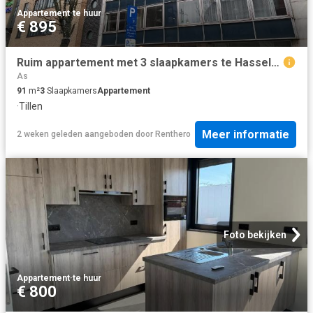
Appartement
·
te huur
€ 895
Ruim appartement met 3 slaapkamers te Hasselt centrum
As
91
m²
3
Slaapkamers
Appartement
·
Tillen
Meer informatie
2 weken geleden
aangeboden door
Renthero
Foto bekijken
Appartement
·
te huur
€ 800