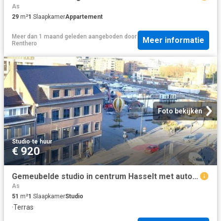
As
29
m²
1
Slaapkamer
Appartement
Meer dan 1 maand geleden
aangeboden door
Meer informatie
Renthero
Foto bekijken
Studio
·
te huur
€ 920
Gemeubelde studio in centrum Hasselt met autostaanplaats
As
51
m²
1
Slaapkamer
Studio
·
Terras