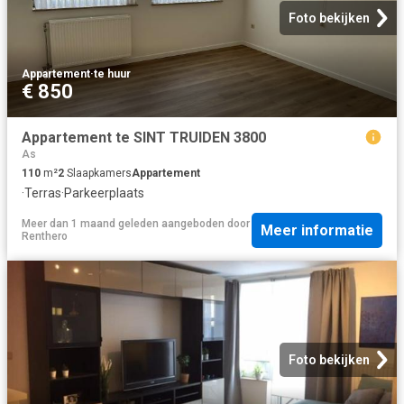
Foto bekijken
Appartement
·
te huur
€ 850
Appartement te SINT TRUIDEN 3800
As
110
m²
2
Slaapkamers
Appartement
·
Terras
·
Parkeerplaats
Meer dan 1 maand geleden
aangeboden door
Meer informatie
Renthero
Foto bekijken