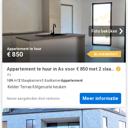
Foto bekijken
Appartement
·
te huur
€ 850
BIJGEWERKT
Appartement te huur in As voor € 850 met 2 slaapkamers
As
109
m²
2
Slaapkamers
1
Badkamer
Appartement
·
Kelder
·
Terras
·
IUitgeruste keuken
Meer informatie
Nieuw
aangeboden door
rentumo