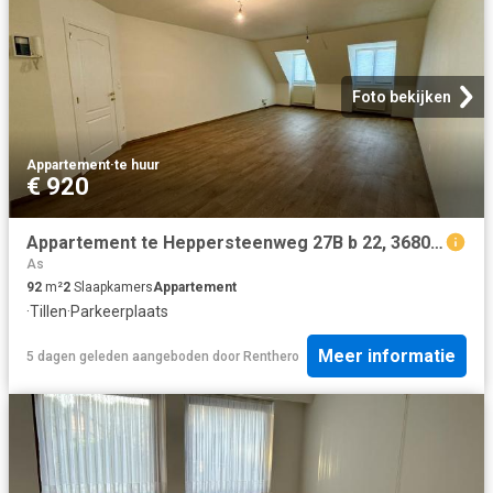
Foto bekijken
Appartement
·
te huur
€ 920
Appartement te Heppersteenweg 27B b 22, 3680 MAASEIK
As
92
m²
2
Slaapkamers
Appartement
·
Tillen
·
Parkeerplaats
Meer informatie
5 dagen geleden
aangeboden door
Renthero