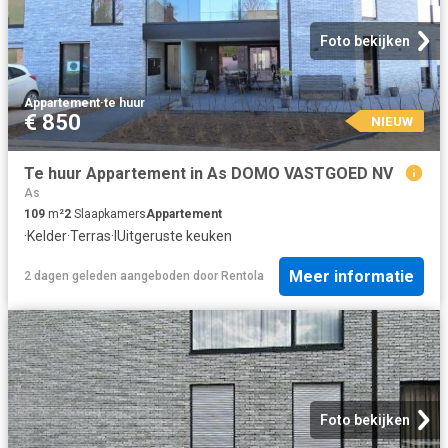
Foto bekijken
Appartement
·
te huur
€ 850
NIEUW
Te huur Appartement in As DOMO VASTGOED NV
As
109
m²
2
Slaapkamers
Appartement
·
Kelder
·
Terras
·
IUitgeruste keuken
Meer informatie
2 dagen geleden
aangeboden door
Rentola
Foto bekijken