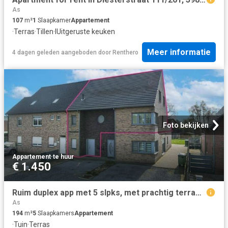
As
107
m²
1
Slaapkamer
Appartement
·
Terras
·
Tillen
·
IUitgeruste keuken
Meer informatie
4 dagen geleden
aangeboden door
Renthero
Foto bekijken
Appartement
·
te huur
€ 1.450
Ruim duplex app met 5 slpks, met prachtig terras en tuin!
As
194
m²
5
Slaapkamers
Appartement
·
Tuin
·
Terras