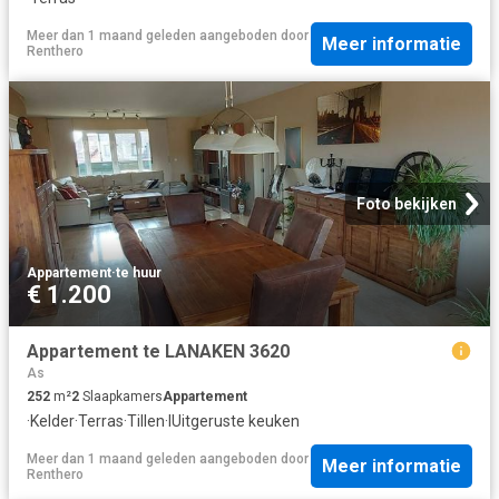
Meer dan 1 maand geleden
aangeboden door
Meer informatie
Renthero
Foto bekijken
Appartement
·
te huur
€ 1.200
Appartement te LANAKEN 3620
As
252
m²
2
Slaapkamers
Appartement
·
Kelder
·
Terras
·
Tillen
·
IUitgeruste keuken
Meer dan 1 maand geleden
aangeboden door
Meer informatie
Renthero