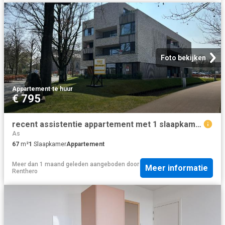
Foto bekijken
Appartement
·
te huur
€ 795
recent assistentie appartement met 1 slaapkamer te stevoort
As
67
m²
1
Slaapkamer
Appartement
Meer dan 1 maand geleden
aangeboden door
Meer informatie
Renthero