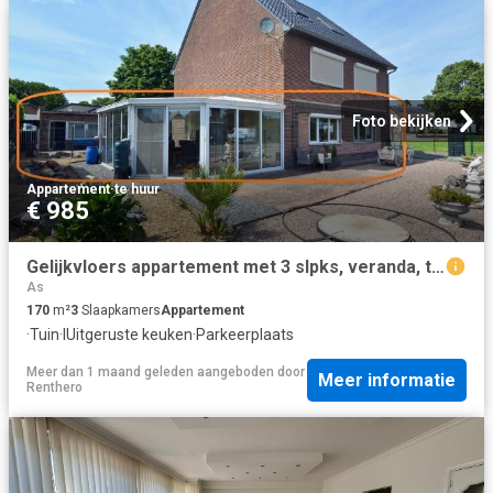
Foto bekijken
Appartement
·
te huur
€ 985
Gelijkvloers appartement met 3 slpks, veranda, tuin en garage
As
170
m²
3
Slaapkamers
Appartement
·
Tuin
·
IUitgeruste keuken
·
Parkeerplaats
Meer dan 1 maand geleden
aangeboden door
Meer informatie
Renthero