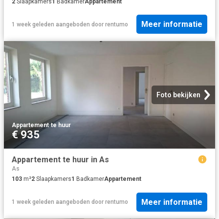
2
Slaapkamers
1
Badkamer
Appartement
Meer informatie
1 week geleden
aangeboden door
rentumo
Foto bekijken
Appartement
·
te huur
€ 935
Appartement te huur in As
As
103
m²
2
Slaapkamers
1
Badkamer
Appartement
Meer informatie
1 week geleden
aangeboden door
rentumo