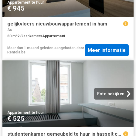
Appartement
·
te huur
€ 945
gelijkvloers nieuwbouwappartement in ham
As
80
m²
2
Slaapkamers
Appartement
Meer dan 1 maand geleden
aangeboden door
Meer informatie
Rentola.be
Foto bekijken
Appartement
·
te huur
€ 525
studentenkamer gemeubeld te huur in hasselt centrum