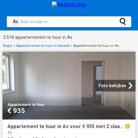
3.518 appartementen te huur in As
Begin
>
Appartementen te huur in Hasselt
>
Appartementen te huur in As
Foto bekijken
Appartement
·
te huur
€ 935
Appartement te huur in As voor € 935 met 2 slaapkamers
As