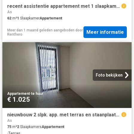
recent assistentie appartement met 1 slaapkamer te stevoort
As
62
m²
1
Slaapkamer
Appartement
Meer dan 1 maand geleden
aangeboden door
Meer informatie
Renthero
Foto bekijken
Appartement
·
te huur
€ 1.025
nieuwbouw 2 slpk. app. met terras en staanplaats in zonhoven
As
75
m²
2
Slaapkamers
Appartement
·
Terras