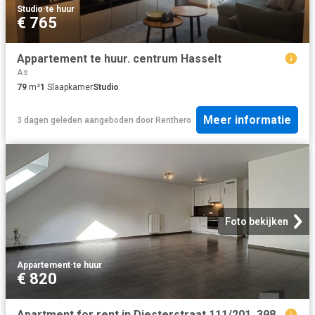
Studio
·
te huur
€ 765
Appartement te huur. centrum Hasselt
As
79
m²
1
Slaapkamer
Studio
Meer informatie
3 dagen geleden
aangeboden door
Renthero
Foto bekijken
Appartement
·
te huur
€ 820
Apartment for rent in Diesterstraat 111/201, 3980 Tessenderlo ham