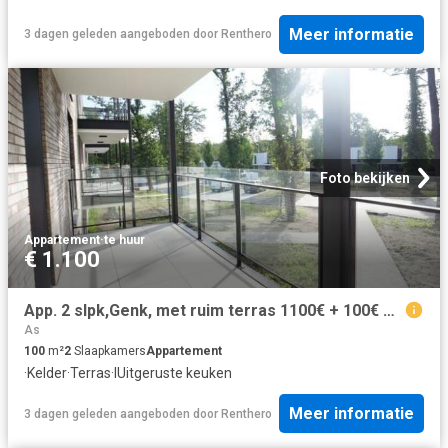
Meer informatie
3 dagen geleden
aangeboden door
Renthero
Foto bekijken
Appartement
·
te huur
€ 1.100
App. 2 slpk,Genk, met ruim terras 1100€ + 100€ gem.kosten
As
100
m²
2
Slaapkamers
Appartement
·
Kelder
·
Terras
·
IUitgeruste keuken
Meer informatie
3 dagen geleden
aangeboden door
Renthero