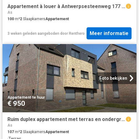
Appartement à louer à Antwerpsesteenweg 177 Bourg Léopold
As
100
m²
2
Slaapkamers
Appartement
Meer informatie
3 weken geleden
aangeboden door
Renthero
Foto bekijken
Appartement
·
te huur
€ 950
Ruim duplex appartement met terras en ondergrondse staanplaats te huur in Leopoldsburg
As
107
m²
2
Slaapkamers
Appartement
·
Terras