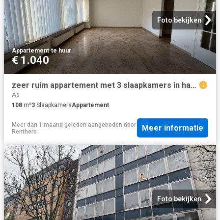
Foto bekijken
Appartement
·
te huur
€ 1.040
zeer ruim appartement met 3 slaapkamers in hartje hasselt
As
108
m²
3
Slaapkamers
Appartement
Meer dan 1 maand geleden
aangeboden door
Meer informatie
Renthero
Foto bekijken