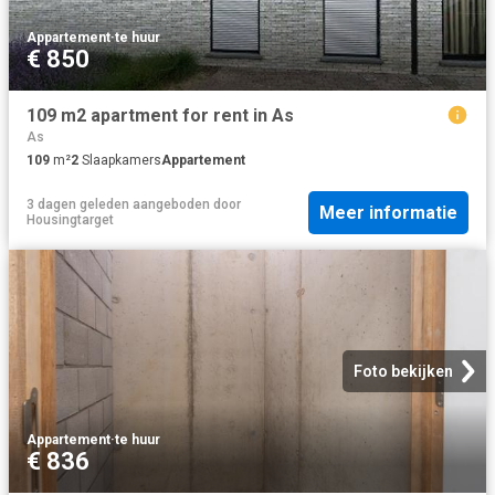
Appartement
·
te huur
€ 850
109 m2 apartment for rent in As
As
109
m²
2
Slaapkamers
Appartement
3 dagen geleden
aangeboden door
Meer informatie
Housingtarget
Foto bekijken
Appartement
·
te huur
€ 836