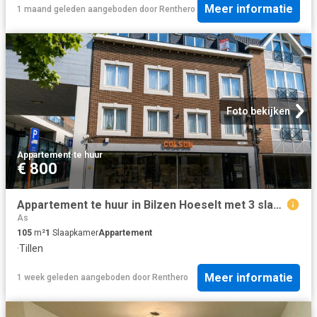
Meer informatie
1 maand geleden
aangeboden door
Renthero
Foto bekijken
Appartement
·
te huur
€ 800
Appartement te huur in Bilzen Hoeselt met 3 slaapkamers
As
105
m²
1
Slaapkamer
Appartement
·
Tillen
Meer informatie
1 week geleden
aangeboden door
Renthero