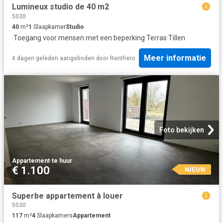
Lumineux studio de 40 m2
5030
40
m²
1
Slaapkamer
Studio
·
Toegang voor mensen met een beperking
·
Terras
·
Tillen
Meer informatie
4 dagen geleden
aangeboden door
Renthero
Foto bekijken
Appartement
·
te huur
€ 1.100
NIEUW
Superbe appartement à louer
5030
117
m²
4
Slaapkamers
Appartement