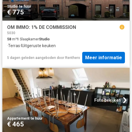
Studio
·
te huur
€ 775
OM IMMO: 1% DE COMMISSION
5030
58
m²
1
Slaapkamer
Studio
·
Terras
·
IUitgeruste keuken
Meer informatie
5 dagen geleden
aangeboden door
Renthero
Foto bekijken
Appartement
·
te huur
€ 465