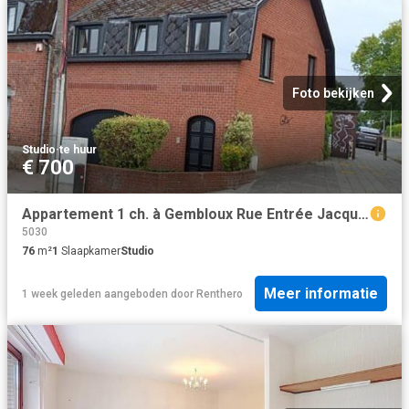
Foto bekijken
Studio
·
te huur
€ 700
Appartement 1 ch. à Gembloux Rue Entrée Jacques
5030
76
m²
1
Slaapkamer
Studio
Meer informatie
1 week geleden
aangeboden door
Renthero