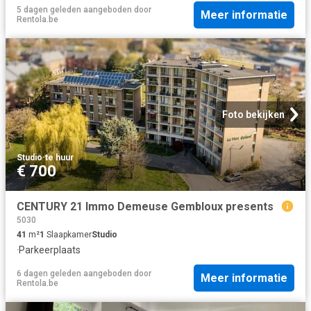
5 dagen geleden
aangeboden door
Meer informatie
Rentola.be
Foto bekijken
Studio
·
te huur
€ 700
CENTURY 21 Immo Demeuse Gembloux presents
5030
41
m²
1
Slaapkamer
Studio
·
Parkeerplaats
6 dagen geleden
aangeboden door
Meer informatie
Rentola.be