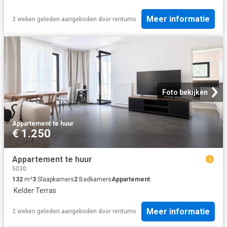
Meer informatie
3 weken geleden
aangeboden door
rentumo
Foto bekijken
Appartement
·
te huur
€ 1.250
Appartement te huur
5030
132
m²
3
Slaapkamers
2
Badkamers
Appartement
·
Kelder
·
Terras
Meer informatie
2 weken geleden
aangeboden door
rentumo