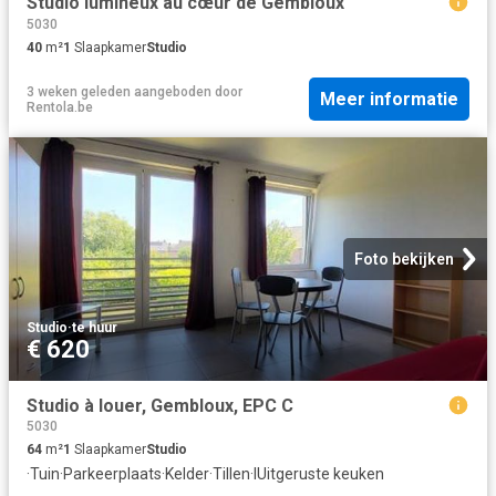
Studio lumineux au cœur de Gembloux
5030
40
m²
1
Slaapkamer
Studio
3 weken geleden
aangeboden door
Meer informatie
Rentola.be
Foto bekijken
Studio
·
te huur
€ 620
Studio à louer, Gembloux, EPC C
5030
64
m²
1
Slaapkamer
Studio
·
Tuin
·
Parkeerplaats
·
Kelder
·
Tillen
·
IUitgeruste keuken