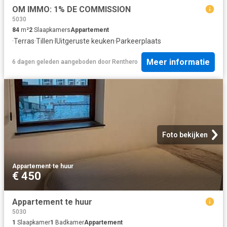
OM IMMO: 1% DE COMMISSION
5030
84
m²
2
Slaapkamers
Appartement
·
Terras
·
Tillen
·
IUitgeruste keuken
·
Parkeerplaats
Meer informatie
6 dagen geleden
aangeboden door
Renthero
Foto bekijken
Appartement
·
te huur
€ 450
Appartement te huur
5030
1
Slaapkamer
1
Badkamer
Appartement