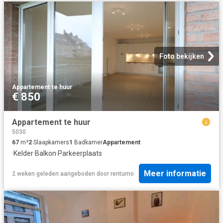
Foto bekijken
Appartement
·
te huur
€ 850
Appartement te huur
5030
67
m²
2
Slaapkamers
1
Badkamer
Appartement
·
Kelder
·
Balkon
·
Parkeerplaats
Meer informatie
2 weken geleden
aangeboden door
rentumo