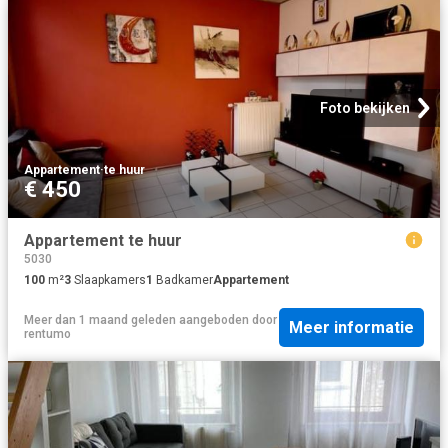
Foto bekijken
Appartement
·
te huur
€ 450
Appartement te huur
5030
100
m²
3
Slaapkamers
1
Badkamer
Appartement
Meer dan 1 maand geleden
aangeboden door
Meer informatie
rentumo