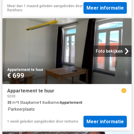
Meer dan 1 maand geleden
aangeboden door
Meer informatie
Renthero
Foto bekijken
Appartement
·
te huur
€ 699
Appartement te huur
5030
35
m²
1
Slaapkamer
1
Badkamer
Appartement
·
Parkeerplaats
Meer informatie
1 week geleden
aangeboden door
rentumo