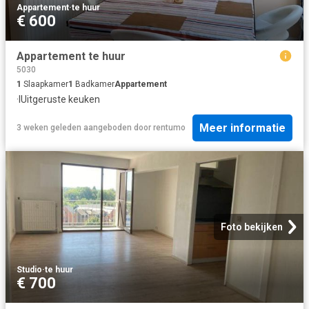
Appartement
·
te huur
€ 600
Appartement te huur
5030
1
Slaapkamer
1
Badkamer
Appartement
·
IUitgeruste keuken
Meer informatie
3 weken geleden
aangeboden door
rentumo
Foto bekijken
Studio
·
te huur
€ 700