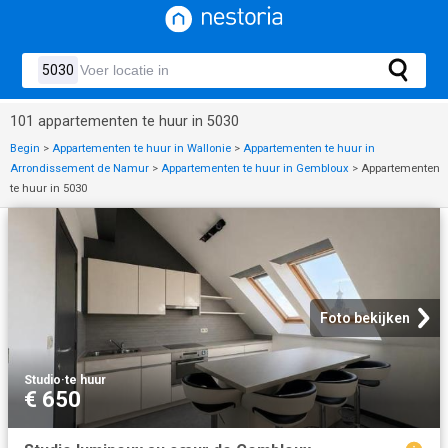
101 appartementen te huur in 5030
Begin
>
Appartementen te huur in Wallonie
>
Appartementen te huur in
Arrondissement de Namur
>
Appartementen te huur in Gembloux
>
Appartementen
te huur in 5030
Foto bekijken
Studio
·
te huur
€ 650