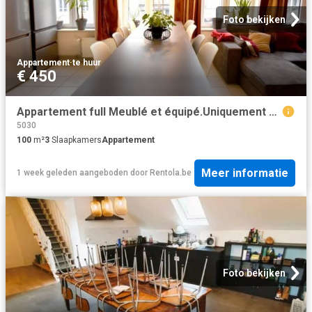
Foto bekijken
Appartement
·
te huur
€ 450
Appartement full Meublé et équipé.Uniquement pour étudiants
5030
100
m²
3
Slaapkamers
Appartement
Meer informatie
1 week geleden
aangeboden door
Rentola.be
Foto bekijken