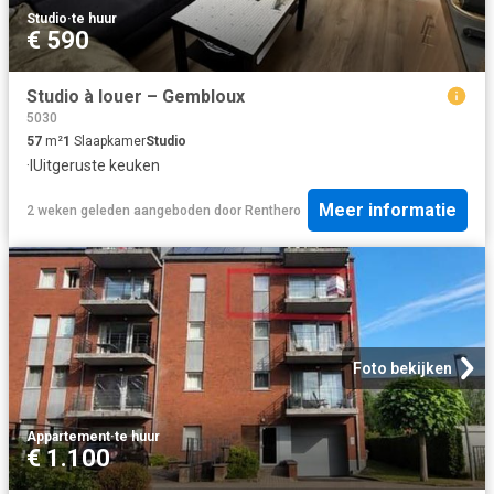
Studio
·
te huur
€ 590
Studio à louer – Gembloux
5030
57
m²
1
Slaapkamer
Studio
·
IUitgeruste keuken
Meer informatie
2 weken geleden
aangeboden door
Renthero
Foto bekijken
Appartement
·
te huur
€ 1.100