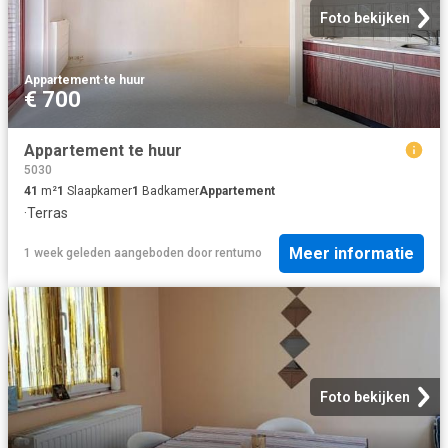
Foto bekijken
Appartement
·
te huur
€ 700
Appartement te huur
5030
41
m²
1
Slaapkamer
1
Badkamer
Appartement
·
Terras
Meer informatie
1 week geleden
aangeboden door
rentumo
Foto bekijken