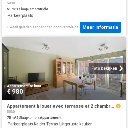
5030
51
m²
1
Slaapkamer
Studio
·
Parkeerplaats
Meer informatie
1 week geleden
aangeboden door
Rentola.be
Foto bekijken
Appartement
·
te huur
€ 980
Appartement à louer avec terrasse et 2 chambres, Gembloux
5030
75
m²
2
Slaapkamers
Appartement
·
Parkeerplaats
·
Kelder
·
Terras
·
IUitgeruste keuken