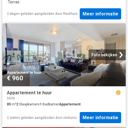
·
Terras
Meer informatie
2 dagen geleden
aangeboden door
Renthero
Foto bekijken
Appartement
·
te huur
€ 960
Appartement te huur
5030
85
m²
2
Slaapkamers
1
Badkamer
Appartement
Meer informatie
2 weken geleden
aangeboden door
rentumo