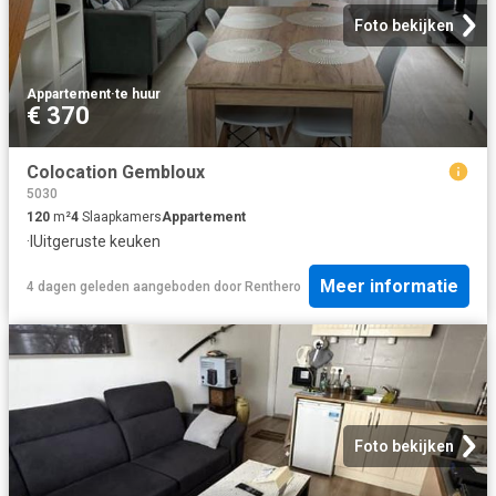
Foto bekijken
Appartement
·
te huur
€ 370
Colocation Gembloux
5030
120
m²
4
Slaapkamers
Appartement
·
IUitgeruste keuken
Meer informatie
4 dagen geleden
aangeboden door
Renthero
Foto bekijken