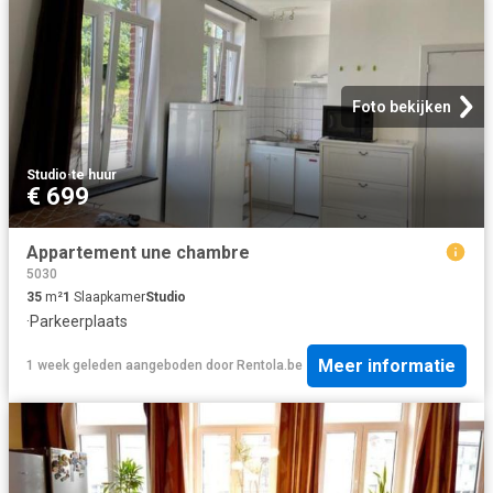
Foto bekijken
Studio
·
te huur
€ 699
Appartement une chambre
5030
35
m²
1
Slaapkamer
Studio
·
Parkeerplaats
Meer informatie
1 week geleden
aangeboden door
Rentola.be