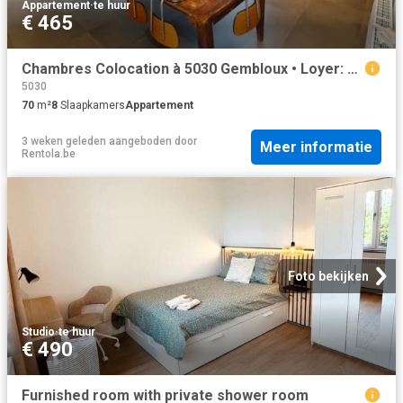
Appartement
·
te huur
€ 465
Chambres Colocation à 5030 Gembloux • Loyer: 465 €
5030
70
m²
8
Slaapkamers
Appartement
3 weken geleden
aangeboden door
Meer informatie
Rentola.be
Foto bekijken
Studio
·
te huur
€ 490
Furnished room with private shower room