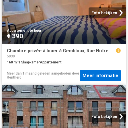
Foto bekijken
Appartement
·
te huur
€ 390
Chambre privée à louer à Gembloux, Rue Notre Dame
5030
160
m²
1
Slaapkamer
Appartement
Meer dan 1 maand geleden
aangeboden door
Meer informatie
Renthero
Foto bekijken